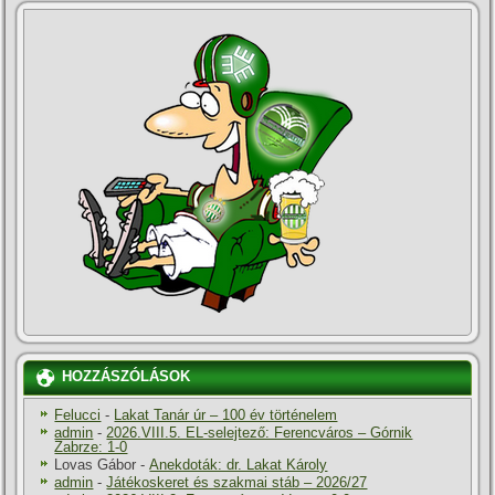
HOZZÁSZÓLÁSOK
Felucci
-
Lakat Tanár úr – 100 év történelem
admin
-
2026.VIII.5. EL-selejtező: Ferencváros – Górnik
Zabrze: 1-0
Lovas Gábor
-
Anekdoták: dr. Lakat Károly
admin
-
Játékoskeret és szakmai stáb – 2026/27