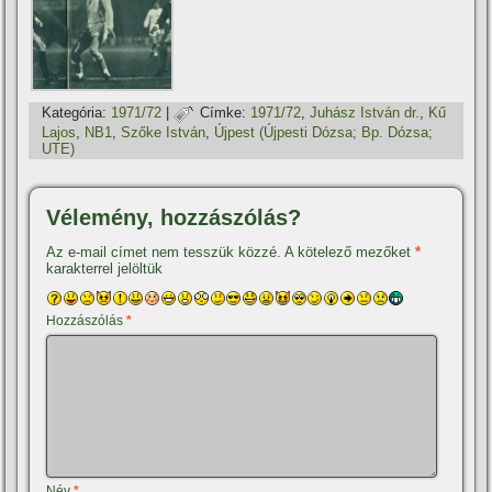
Kategória:
1971/72
|
Címke:
1971/72
,
Juhász István dr.
,
Kű
Lajos
,
NB1
,
Szőke István
,
Újpest (Újpesti Dózsa; Bp. Dózsa;
UTE)
Vélemény, hozzászólás?
Az e-mail címet nem tesszük közzé.
A kötelező mezőket
*
karakterrel jelöltük
Hozzászólás
*
Név
*