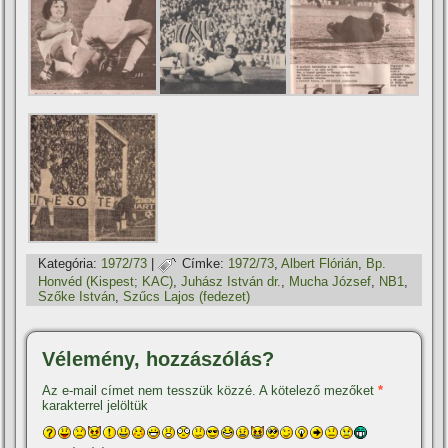
Kategória:
1972/73
|
Címke:
1972/73
,
Albert Flórián
,
Bp.
Honvéd (Kispest; KAC)
,
Juhász István dr.
,
Mucha József
,
NB1
,
Szőke István
,
Szűcs Lajos (fedezet)
Vélemény, hozzászólás?
Az e-mail címet nem tesszük közzé.
A kötelező mezőket
*
karakterrel jelöltük