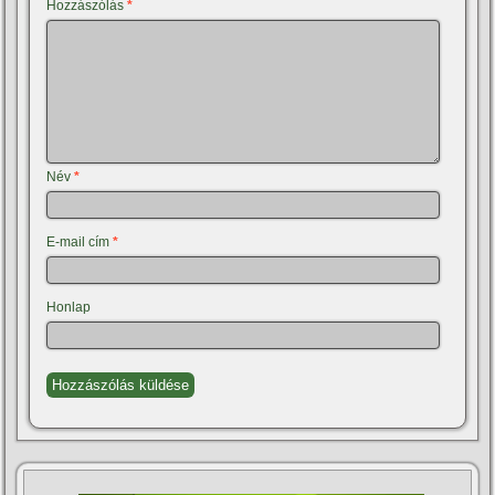
Hozzászólás
*
Név
*
E-mail cím
*
Honlap