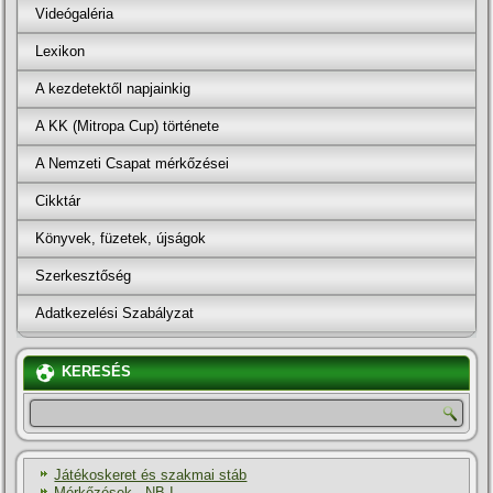
Videógaléria
Lexikon
A kezdetektől napjainkig
A KK (Mitropa Cup) története
A Nemzeti Csapat mérkőzései
Cikktár
Könyvek, füzetek, újságok
Szerkesztőség
Adatkezelési Szabályzat
KERESÉS
Játékoskeret és szakmai stáb
Mérkőzések - NB I