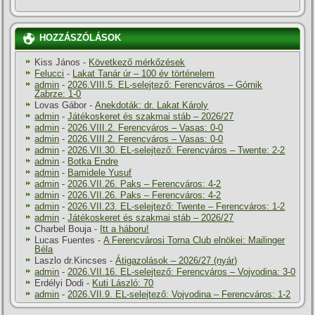
HOZZÁSZÓLÁSOK
Kiss János
-
Következő mérkőzések
Felucci
-
Lakat Tanár úr – 100 év történelem
admin
-
2026.VIII.5. EL-selejtező: Ferencváros – Górnik
Zabrze: 1-0
Lovas Gábor
-
Anekdoták: dr. Lakat Károly
admin
-
Játékoskeret és szakmai stáb – 2026/27
admin
-
2026.VIII.2. Ferencváros – Vasas: 0-0
admin
-
2026.VIII.2. Ferencváros – Vasas: 0-0
admin
-
2026.VII.30. EL-selejtező: Ferencváros – Twente: 2-2
admin
-
Botka Endre
admin
-
Bamidele Yusuf
admin
-
2026.VII.26. Paks – Ferencváros: 4-2
admin
-
2026.VII.26. Paks – Ferencváros: 4-2
admin
-
2026.VII.23. EL-selejtező: Twente – Ferencváros: 1-2
admin
-
Játékoskeret és szakmai stáb – 2026/27
Charbel Bouja
-
Itt a háboru!
Lucas Fuentes
-
A Ferencvárosi Torna Club elnökei: Mailinger
Béla
Laszlo dr.Kincses
-
Átigazolások – 2026/27 (nyár)
admin
-
2026.VII.16. EL-selejtező: Ferencváros – Vojvodina: 3-0
Erdélyi Dodi
-
Kuti László: 70
admin
-
2026.VII.9. EL-selejtező: Vojvodina – Ferencváros: 1-2