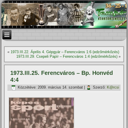
«
1973.III.22. Április 4. Gépgyár – Ferencváros 1:6 (edzőmérkőzés)
1973.III.29. Csepeli Papír – Ferencváros 1:4 (edzőmérkőzés)
»
1973.III.25. Ferencváros – Bp. Honvéd
4:4
Közzétéve:
2009. március 14. szombat
|
Szerző:
K@rcsi