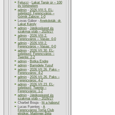
Felucci
-
Lakat Tanár úr – 100
év történelem
admin
-
2026.VIII.5. EL-
selejtező: Ferencváros –
Górnik Zabrze: 1-0
Lovas Gábor
-
Anekdoták: dr.
Lakat Károly
admin
-
Játékoskeret és
szakmai stáb – 2026/27
admin
-
2026.VIII.2.
Ferencváros – Vasas: 0-0
admin
-
2026.VIII.2.
Ferencváros – Vasas: 0-0
admin
-
2026.VII.30. EL-
selejtező: Ferencváros –
Twente: 2-2
admin
-
Botka Endre
admin
-
Bamidele Yusuf
admin
-
2026.VII.26. Paks –
Ferencváros: 4-2
admin
-
2026.VII.26. Paks –
Ferencváros: 4-2
admin
-
2026.VII.23. EL-
selejtező: Twente –
Ferencváros: 1-2
admin
-
Játékoskeret és
szakmai stáb – 2026/27
Charbel Bouja
-
Itt a háboru!
Lucas Fuentes
-
A
Ferencvárosi Torna Club
elnökei: Mailinger Béla