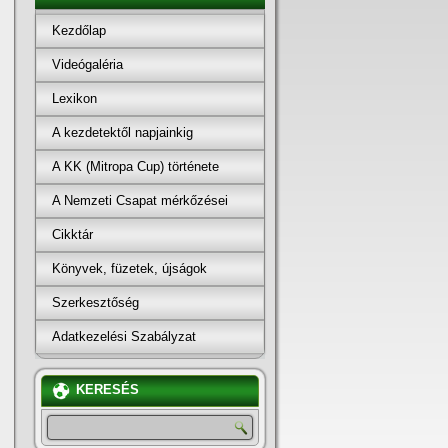
Kezdőlap
Videógaléria
Lexikon
A kezdetektől napjainkig
A KK (Mitropa Cup) története
A Nemzeti Csapat mérkőzései
Cikktár
Könyvek, füzetek, újságok
Szerkesztőség
Adatkezelési Szabályzat
KERESÉS