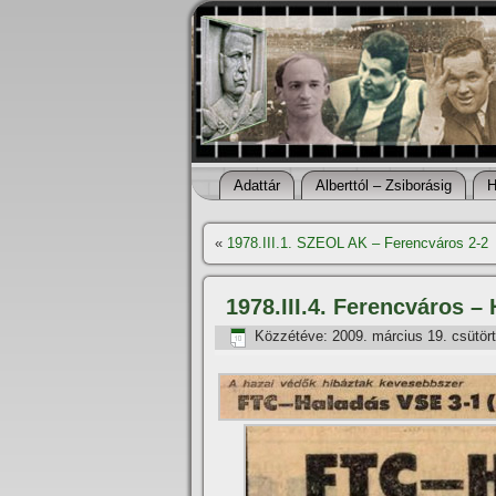
Adattár
Alberttól – Zsiborásig
H
«
1978.III.1. SZEOL AK – Ferencváros 2-2
1978.III.4. Ferencváros –
Közzétéve:
2009. március 19. csütör