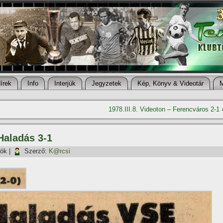
í­rek
Info
Interjúk
Jegyzetek
Kép, Könyv & Videotár
1978.III.8. Videoton – Ferencváros 2-1
 Haladás 3-1
tök
|
Szerző:
K@rcsi