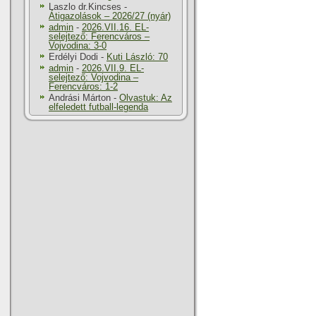
Laszlo dr.Kincses
-
Átigazolások – 2026/27 (nyár)
admin
-
2026.VII.16. EL-
selejtező: Ferencváros –
Vojvodina: 3-0
Erdélyi Dodi
-
Kuti László: 70
admin
-
2026.VII.9. EL-
selejtező: Vojvodina –
Ferencváros: 1-2
Andrási Márton
-
Olvastuk: Az
elfeledett futball-legenda