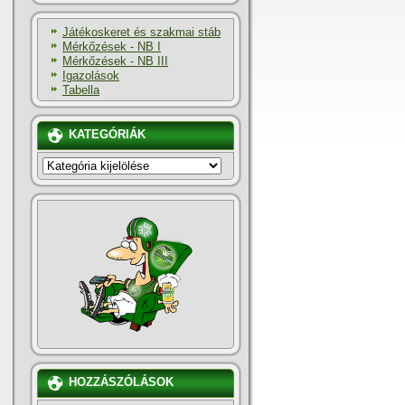
Játékoskeret és szakmai stáb
Mérkőzések - NB I
Mérkőzések - NB III
Igazolások
Tabella
KATEGÓRIÁK
KATEGÓRIÁK
HOZZÁSZÓLÁSOK