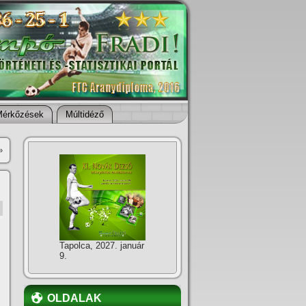
Mérkőzések
Múltidéző
»
Tapolca, 2027. január
9.
OLDALAK