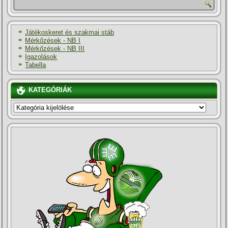
Játékoskeret és szakmai stáb
Mérkőzések - NB I
Mérkőzések - NB III
Igazolások
Tabella
KATEGÓRIÁK
KATEGÓRIÁK