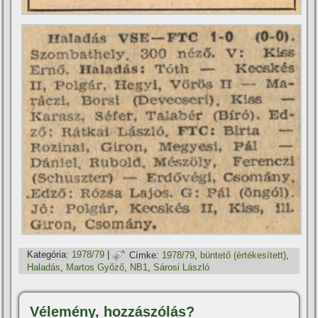
Kategória:
1978/79
|
Címke:
1978/79
,
büntető (értékesí­tett)
,
Haladás
,
Martos Győző
,
NB1
,
Sárosi László
Vélemény, hozzászólás?