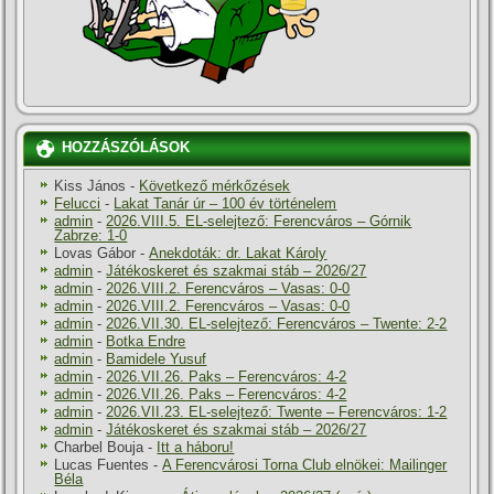
HOZZÁSZÓLÁSOK
Kiss János
-
Következő mérkőzések
Felucci
-
Lakat Tanár úr – 100 év történelem
admin
-
2026.VIII.5. EL-selejtező: Ferencváros – Górnik
Zabrze: 1-0
Lovas Gábor
-
Anekdoták: dr. Lakat Károly
admin
-
Játékoskeret és szakmai stáb – 2026/27
admin
-
2026.VIII.2. Ferencváros – Vasas: 0-0
admin
-
2026.VIII.2. Ferencváros – Vasas: 0-0
admin
-
2026.VII.30. EL-selejtező: Ferencváros – Twente: 2-2
admin
-
Botka Endre
admin
-
Bamidele Yusuf
admin
-
2026.VII.26. Paks – Ferencváros: 4-2
admin
-
2026.VII.26. Paks – Ferencváros: 4-2
admin
-
2026.VII.23. EL-selejtező: Twente – Ferencváros: 1-2
admin
-
Játékoskeret és szakmai stáb – 2026/27
Charbel Bouja
-
Itt a háboru!
Lucas Fuentes
-
A Ferencvárosi Torna Club elnökei: Mailinger
Béla