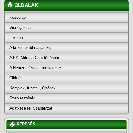
OLDALAK
Kezdőlap
Videógaléria
Lexikon
A kezdetektől napjainkig
A KK (Mitropa Cup) története
A Nemzeti Csapat mérkőzései
Cikktár
Könyvek, füzetek, újságok
Szerkesztőség
Adatkezelési Szabályzat
KERESÉS