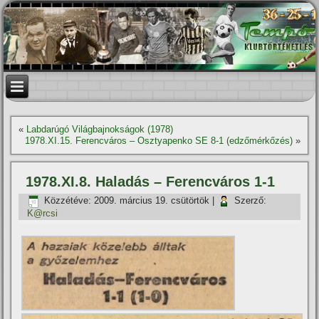
«
Labdarúgó Világbajnokságok (1978)
1978.XI.15. Ferencváros – Osztyapenko SE 8-1 (edzőmérkőzés)
»
1978.XI.8. Haladás – Ferencváros 1-1
Közzétéve:
2009. március 19. csütörtök
|
Szerző:
K@rcsi