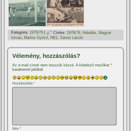
Kategória:
1978/79
|
Címke:
1978/79
,
Haladás
,
Magyar
István
,
Martos Győző
,
NB1
,
Sárosi László
Vélemény, hozzászólás?
Az e-mail címet nem tesszük közzé.
A kötelező mezőket
*
karakterrel jelöltük
Hozzászólás
*
Név
*