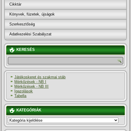
Cikktár
Könyvek, füzetek, újságok
Szerkesztőség
Adatkezelési Szabályzat
KERESÉS
Játékoskeret és szakmai stáb
Mérkőzések - NB I
Mérkőzések - NB III
Igazolások
Tabella
KATEGÓRIÁK
KATEGÓRIÁK