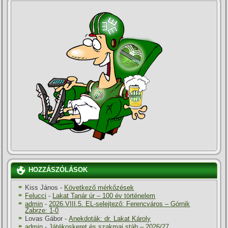
HOZZÁSZÓLÁSOK
Kiss János
-
Következő mérkőzések
Felucci
-
Lakat Tanár úr – 100 év történelem
admin
-
2026.VIII.5. EL-selejtező: Ferencváros – Górnik
Zabrze: 1-0
Lovas Gábor
-
Anekdoták: dr. Lakat Károly
admin
-
Játékoskeret és szakmai stáb – 2026/27