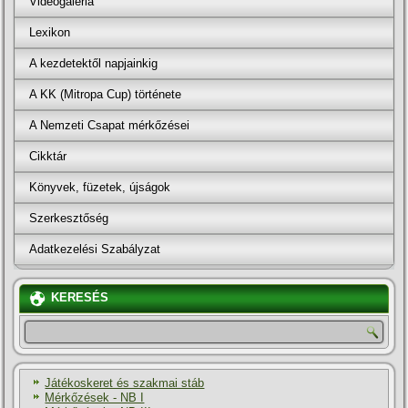
Videógaléria
Lexikon
A kezdetektől napjainkig
A KK (Mitropa Cup) története
A Nemzeti Csapat mérkőzései
Cikktár
Könyvek, füzetek, újságok
Szerkesztőség
Adatkezelési Szabályzat
KERESÉS
Játékoskeret és szakmai stáb
Mérkőzések - NB I