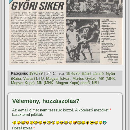
Kategória:
1978/79
|
Címke:
1978/79
,
Bálint László
,
Győri
(Rába; Vasas) ETO
,
Magyar István
,
Martos Győző
,
MK (MNK;
Magyar Kupa)
,
MK (MNK; Magyar Kupa) döntő
,
NB1
Vélemény, hozzászólás?
Az e-mail címet nem tesszük közzé.
A kötelező mezőket
*
karakterrel jelöltük
Hozzászólás
*