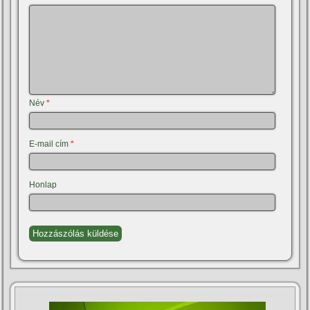
Név
*
E-mail cím
*
Honlap