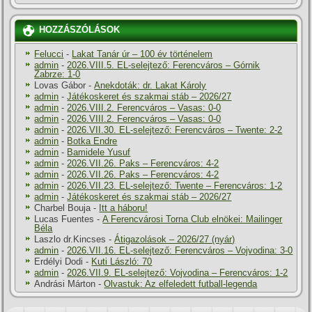
HOZZÁSZÓLÁSOK
Felucci
-
Lakat Tanár úr – 100 év történelem
admin
-
2026.VIII.5. EL-selejtező: Ferencváros – Górnik
Zabrze: 1-0
Lovas Gábor
-
Anekdoták: dr. Lakat Károly
admin
-
Játékoskeret és szakmai stáb – 2026/27
admin
-
2026.VIII.2. Ferencváros – Vasas: 0-0
admin
-
2026.VIII.2. Ferencváros – Vasas: 0-0
admin
-
2026.VII.30. EL-selejtező: Ferencváros – Twente: 2-2
admin
-
Botka Endre
admin
-
Bamidele Yusuf
admin
-
2026.VII.26. Paks – Ferencváros: 4-2
admin
-
2026.VII.26. Paks – Ferencváros: 4-2
admin
-
2026.VII.23. EL-selejtező: Twente – Ferencváros: 1-2
admin
-
Játékoskeret és szakmai stáb – 2026/27
Charbel Bouja
-
Itt a háboru!
Lucas Fuentes
-
A Ferencvárosi Torna Club elnökei: Mailinger
Béla
Laszlo dr.Kincses
-
Átigazolások – 2026/27 (nyár)
admin
-
2026.VII.16. EL-selejtező: Ferencváros – Vojvodina: 3-0
Erdélyi Dodi
-
Kuti László: 70
admin
-
2026.VII.9. EL-selejtező: Vojvodina – Ferencváros: 1-2
Andrási Márton
-
Olvastuk: Az elfeledett futball-legenda