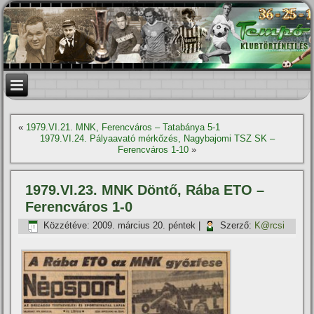
«
1979.VI.21. MNK, Ferencváros – Tatabánya 5-1
1979.VI.24. Pályaavató mérkőzés, Nagybajomi TSZ SK –
Ferencváros 1-10
»
1979.VI.23. MNK Döntő, Rába ETO –
Ferencváros 1-0
Közzétéve:
2009. március 20. péntek
|
Szerző:
K@rcsi