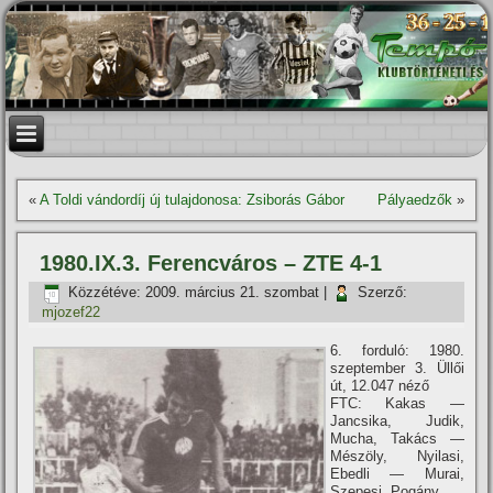
«
A Toldi vándordí­j új tulajdonosa: Zsiborás Gábor
Pályaedzők
»
1980.IX.3. Ferencváros – ZTE 4-1
Közzétéve:
2009. március 21. szombat
|
Szerző:
mjozef22
6. forduló: 1980.
szeptember 3. Üllői
út, 12.047 néző
FTC: Kakas —
Jancsika, Judik,
Mucha, Takács —
Mészöly, Nyilasi,
Ebedli — Murai,
Szepesi, Pogány