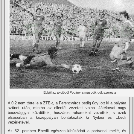
Ebből az akcióból Pogány a második gólt szerezte.
A 0:2 nem törte le a ZTE-t, a Ferencváros pedig úgy jött ki a pályára
szünet után, mintha az ellenfél vezetett volna. Játékosai nagy
becsvággyal küzdöttek, huszáros rohamokat vezettek, s ezek
elsősorban a középpályán bontakoztak ki Nyilasi és Ebedli
vezérletével.
Az 52. percben Ebedli egészen kihúzódott a partvonal mellé, és