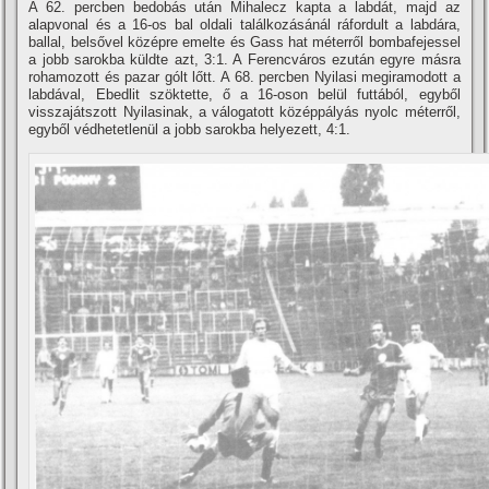
A 62. percben bedobás után Mihalecz kapta a labdát, majd az
alapvonal és a 16-os bal oldali találkozásánál ráfordult a labdára,
ballal, belsővel középre emelte és Gass hat méterről bombafejessel
a jobb sarokba küldte azt, 3:1. A Ferencváros ezután egyre másra
rohamozott és pazar gólt lőtt. A 68. percben Nyilasi megiramodott a
labdával, Ebedlit szöktette, ő a 16-oson belül futtából, egyből
visszajátszott Nyilasinak, a válogatott középpályás nyolc méterről,
egyből védhetetlenül a jobb sarokba helyezett, 4:1.