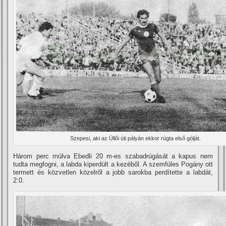
Szepesi, aki az Üllői úti pályán ekkor rúgta első gólját.
Három perc múlva Ebedli 20 m-es szabadrúgását a kapus nem
tudta megfogni, a labda kiperdült a kezéből. A szemfüles Pogány ott
termett és közvetlen közelről a jobb sarokba perdí­tette a labdát,
2:0.