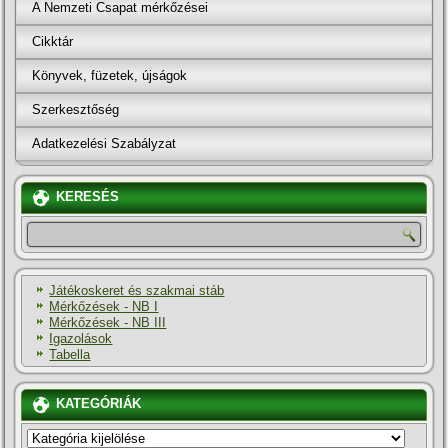
A Nemzeti Csapat mérkőzései
Cikktár
Könyvek, füzetek, újságok
Szerkesztőség
Adatkezelési Szabályzat
KERESÉS
Játékoskeret és szakmai stáb
Mérkőzések - NB I
Mérkőzések - NB III
Igazolások
Tabella
KATEGÓRIÁK
KATEGÓRIÁK