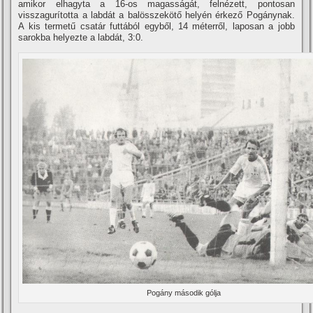
amikor elhagyta a 16-os magasságát, felnézett, pontosan
visszagurí­totta a labdát a balösszekötő helyén érkező Pogánynak.
A kis termetű csatár futtából egyből, 14 méterről, laposan a jobb
sarokba helyezte a labdát, 3:0.
Pogány második gólja