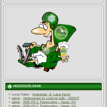
HOZZÁSZÓLÁSOK
Lovas Gábor
-
Anekdoták: dr. Lakat Károly
admin
-
Játékoskeret és szakmai stáb – 2026/27
admin
-
2026.VIII.2. Ferencváros – Vasas: 0-0
admin
-
2026.VIII.2. Ferencváros – Vasas: 0-0