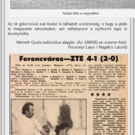
Nyilasi lőtte a negyediket
Az öt gólon kí­vül sok lövést is láthatott a közönség, s hogy a játék
is megnyerte tetszésüket, azt néhányszor a nyí­ltszí­ni taps is
bizonyí­totta.
Németh Gyula tudósí­tása alapján.
(Az 1980/81-es szezon fotói:
Pozsonyi Lajos / Magdics László)