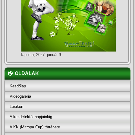
Tapolca, 2027. január 9.
OLDALAK
Kezdőlap
Videógaléria
Lexikon
A kezdetektől napjainkig
A KK (Mitropa Cup) története