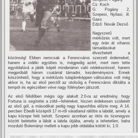
Cs: Koch
G: Pogány 2,
Szepesi, Nyilasi, ill.
Gass
Edző: Novák Dezső
Nagyszerű
mérkőzés volt, mert
egy órán át viharos
támadásokat
élvezhetett a
közönség! Ebben nemcsak a Ferencváros szerzett érdemeket,
hanem a vidéki együttes is, mégpedig azért, mert nem tette
egyoldalúvá a játék képét mindenáron való védekezéssel, hanem
megpróbált három csatárral támadni, kezdeményezni. Ennek
köszönhető, hogy a mérkőzés tulajdonképpen változatos volt még
akkor is, ha az első perctől az utolsóig a Ferencváros diktálta a
tempót és egészében véve nagy fölényben játszott.
Az első félidőben mégis úgy alakult 2:0-ra az eredmény, hogy
Fortuna is segí­tette a zöld—fehéreket, hiszen érdekesen született
az első gól, a másodikat pedig nagy kapushiba előzte meg. A 14.
percben Ebedli középről 17 m-ről váratlanul rálőtte a labdát, amely a
kapu közepe felé tartott. Szepesi azonban az ötös és tizenegyes
között beletette a lábát a labda útjába, amely a tehetetlen, balra
mozduló Bolemányi mellett a kapu jobb oldalába kötött ki, 1:0.