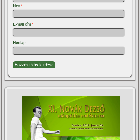
Név
*
E-mail cím
*
Honlap