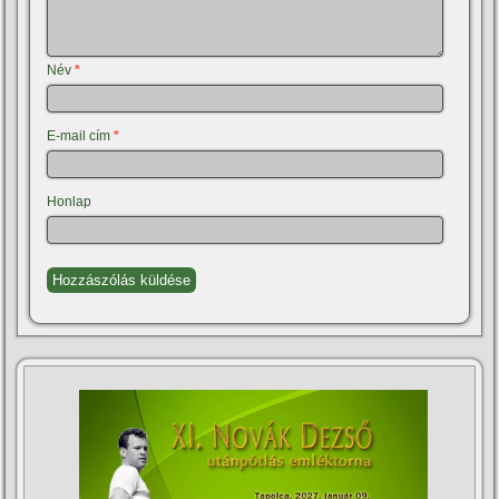
Név
*
E-mail cím
*
Honlap