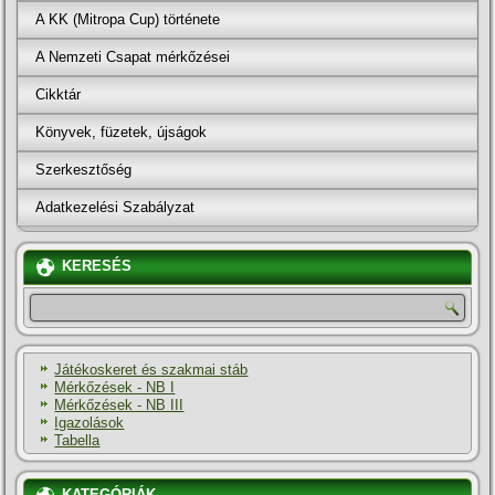
A KK (Mitropa Cup) története
A Nemzeti Csapat mérkőzései
Cikktár
Könyvek, füzetek, újságok
Szerkesztőség
Adatkezelési Szabályzat
KERESÉS
Játékoskeret és szakmai stáb
Mérkőzések - NB I
Mérkőzések - NB III
Igazolások
Tabella
KATEGÓRIÁK