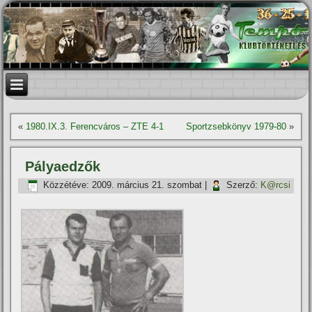
«
1980.IX.3. Ferencváros – ZTE 4-1
Sportzsebkönyv 1979-80
»
Pályaedzők
Közzétéve:
2009. március 21. szombat
|
Szerző:
K@rcsi