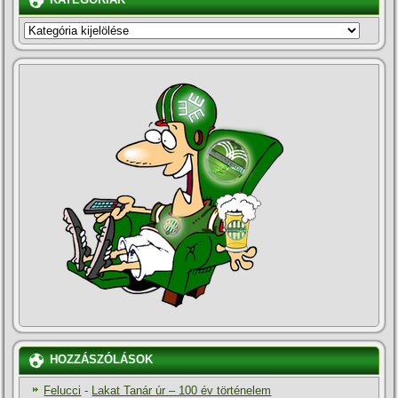
KATEGÓRIÁK
HOZZÁSZÓLÁSOK
Felucci
-
Lakat Tanár úr – 100 év történelem