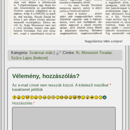
Nagyí­táshoz klikk a képre!
Kategória:
Szakmai stáb
|
Címke:
fh
,
Monostori Tivadar
,
Szűcs Lajos (fedezet)
Vélemény, hozzászólás?
Az e-mail címet nem tesszük közzé.
A kötelező mezőket
*
karakterrel jelöltük
Hozzászólás
*