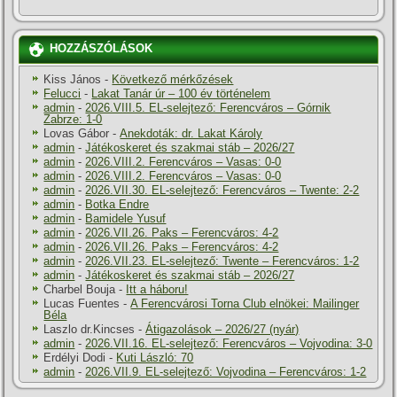
HOZZÁSZÓLÁSOK
Kiss János
-
Következő mérkőzések
Felucci
-
Lakat Tanár úr – 100 év történelem
admin
-
2026.VIII.5. EL-selejtező: Ferencváros – Górnik
Zabrze: 1-0
Lovas Gábor
-
Anekdoták: dr. Lakat Károly
admin
-
Játékoskeret és szakmai stáb – 2026/27
admin
-
2026.VIII.2. Ferencváros – Vasas: 0-0
admin
-
2026.VIII.2. Ferencváros – Vasas: 0-0
admin
-
2026.VII.30. EL-selejtező: Ferencváros – Twente: 2-2
admin
-
Botka Endre
admin
-
Bamidele Yusuf
admin
-
2026.VII.26. Paks – Ferencváros: 4-2
admin
-
2026.VII.26. Paks – Ferencváros: 4-2
admin
-
2026.VII.23. EL-selejtező: Twente – Ferencváros: 1-2
admin
-
Játékoskeret és szakmai stáb – 2026/27
Charbel Bouja
-
Itt a háboru!
Lucas Fuentes
-
A Ferencvárosi Torna Club elnökei: Mailinger
Béla
Laszlo dr.Kincses
-
Átigazolások – 2026/27 (nyár)
admin
-
2026.VII.16. EL-selejtező: Ferencváros – Vojvodina: 3-0
Erdélyi Dodi
-
Kuti László: 70
admin
-
2026.VII.9. EL-selejtező: Vojvodina – Ferencváros: 1-2