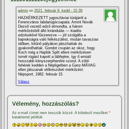
admin
on
2021. február 9. kedd - 15:39
HAZAÉRKEZETT jugoszláviai túrájáról a
Ferencváros labdarúgócsapata. Amint Novák
Dezső vezető edző elmondta, a három
mérkőzésből álló kirándulás — kiadós
edzésekkel fűszerezve — jól szolgálta a
bajnokságra való felkészülést, miután tavaszias
időben, kitűnő pályákon játszhattak és
gyakorolhattak. Gondot csupán az okoz, hogy
Koch még a Hajdúk Split elleni mérkőzésen
ismét rúgást kapott a lábfejére, így ő emiatt
hosszabb kényszerpihenőre szorul. A zöld-
fehérek kedden a Népligetben a Ganz-MÁVAG
ellen játszanak előkészületi mérkőzést.
Népsport, 1982. február 15
Válasz
Vélemény, hozzászólás?
Az e-mail címet nem tesszük közzé.
A kötelező mezőket
*
karakterrel jelöltük