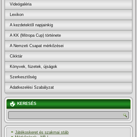
Videógaléria
Lexikon
A kezdetektől napjainkig
A KK (Mitropa Cup) története
A Nemzeti Csapat mérkőzései
Cikktár
Könyvek, füzetek, újságok
Szerkesztőség
Adatkezelési Szabályzat
KERESÉS
Játékoskeret és szakmai stáb