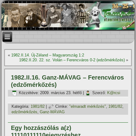
«
1982.II.14. Új-Zéland – Magyarország 1:2
1982.II.20. 22. sz. Volán – Ferencváros 0-2 (edzőmérkőzés)
»
1982.II.16. Ganz-MÁVAG – Ferencváros
(edzőmérkőzés)
Közzétéve:
2009. március 23. hétfő
|
Szerző:
K@rcsi
Kategória:
1981/82
|
Címke:
"elmaradt mérkőzés"
,
1981/82
,
edzőmérkőzés
,
Ganz-MÁVAG
Egy hozzászólás a(z)
11110111110ejegyzéshez