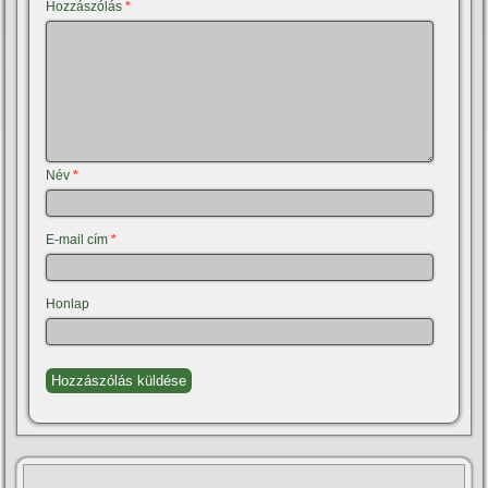
Hozzászólás
*
Név
*
E-mail cím
*
Honlap