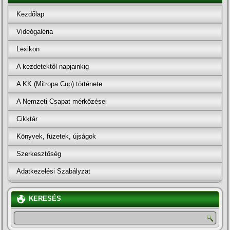
Kezdőlap
Videógaléria
Lexikon
A kezdetektől napjainkig
A KK (Mitropa Cup) története
A Nemzeti Csapat mérkőzései
Cikktár
Könyvek, füzetek, újságok
Szerkesztőség
Adatkezelési Szabályzat
KERESÉS