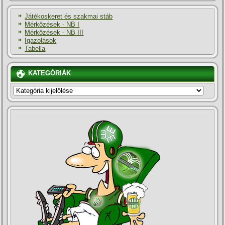
Játékoskeret és szakmai stáb
Mérkőzések - NB I
Mérkőzések - NB III
Igazolások
Tabella
KATEGÓRIÁK
KATEGÓRIÁK