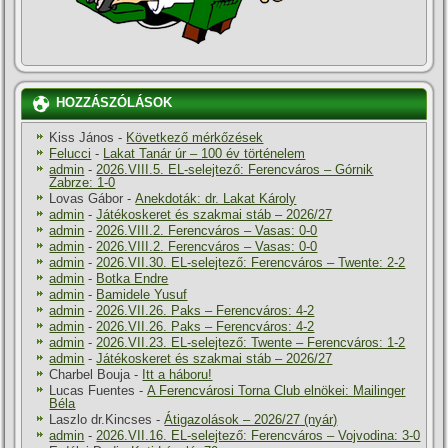
HOZZÁSZÓLÁSOK
Kiss János
-
Következő mérkőzések
Felucci
-
Lakat Tanár úr – 100 év történelem
admin
-
2026.VIII.5. EL-selejtező: Ferencváros – Górnik
Zabrze: 1-0
Lovas Gábor
-
Anekdoták: dr. Lakat Károly
admin
-
Játékoskeret és szakmai stáb – 2026/27
admin
-
2026.VIII.2. Ferencváros – Vasas: 0-0
admin
-
2026.VIII.2. Ferencváros – Vasas: 0-0
admin
-
2026.VII.30. EL-selejtező: Ferencváros – Twente: 2-2
admin
-
Botka Endre
admin
-
Bamidele Yusuf
admin
-
2026.VII.26. Paks – Ferencváros: 4-2
admin
-
2026.VII.26. Paks – Ferencváros: 4-2
admin
-
2026.VII.23. EL-selejtező: Twente – Ferencváros: 1-2
admin
-
Játékoskeret és szakmai stáb – 2026/27
Charbel Bouja
-
Itt a háboru!
Lucas Fuentes
-
A Ferencvárosi Torna Club elnökei: Mailinger
Béla
Laszlo dr.Kincses
-
Átigazolások – 2026/27 (nyár)
admin
-
2026.VII.16. EL-selejtező: Ferencváros – Vojvodina: 3-0