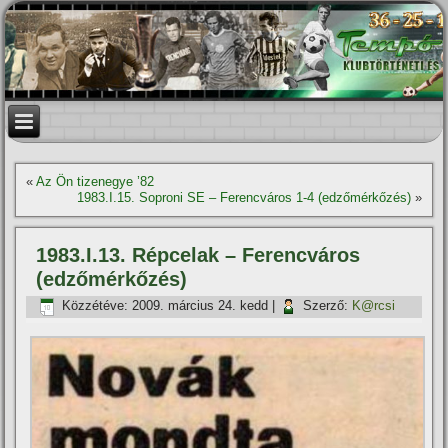
«
Az Ön tizenegye ’82
1983.I.15. Soproni SE – Ferencváros 1-4 (edzőmérkőzés)
»
1983.I.13. Répcelak – Ferencváros
(edzőmérkőzés)
Közzétéve:
2009. március 24. kedd
|
Szerző:
K@rcsi