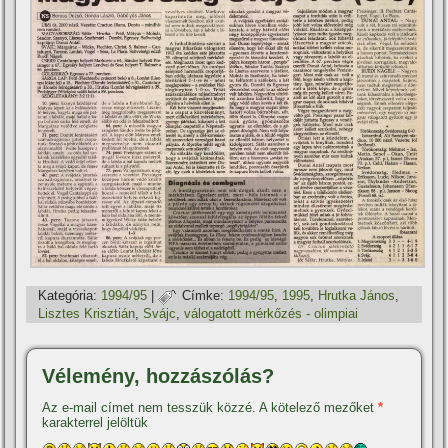
Kategória:
1994/95
|
Címke:
1994/95
,
1995
,
Hrutka János
,
Lisztes Krisztián
,
Svájc
,
válogatott mérkőzés - olimpiai
Vélemény, hozzászólás?
Az e-mail címet nem tesszük közzé.
A kötelező mezőket
*
karakterrel jelöltük