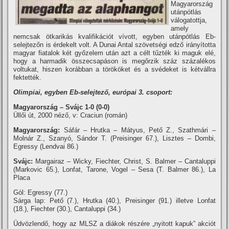
Magyarország
utánpótlás
válogatottja,
amely
nemcsak ötkarikás kvalifikációt ví­vott, egyben utánpótlás Eb-
selejtezőn is érdekelt volt. A Dunai Antal szövetségi edző irányí­totta
magyar fiatalok két győzelem után azt a célt tűzték ki maguk elé,
hogy a harmadik összecsapáson is megőrzik száz százalékos
voltukat, hiszen korábban a törököket és a svédeket is kétvállra
fektették.
Olimpiai, egyben Eb-selejtező, európai 3. csoport:
Magyarország – Svájc 1-0 (0-0)
Üllői út, 2000 néző, v: Craciun (román)
Magyarország:
Sáfár – Hrutka – Mátyus, Pető Z., Szathmári –
Molnár Z., Szanyó, Sándor T. (Preisinger 67.), Lisztes – Dombi,
Egressy (Lendvai 86.)
Svájc:
Margairaz – Wicky, Fiechter, Christ, S. Balmer – Cantaluppi
(Markovic 65.), Lonfat, Tarone, Vogel – Sesa (T. Balmer 86.), La
Placa
Gól: Egressy (77.)
Sárga lap: Pető (7.), Hrutka (40.), Preisinger (91.) illetve Lonfat
(18.), Fiechter (30.), Cantaluppi (34.)
Üdvözlendő, hogy az MLSZ a diákok részére „nyitott kapuk” akciót