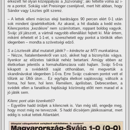
érkezett fel olyan középpályás a „tűzvonalig”, aki feltette volna az i-
re a pontot. Sokáig várt Preisinger cseréjével, mert hitt abban, hogy
Sándor vagy Lisztes gólt szerez.
– A lettek elleni március eleji barátságos 90 percen elért 0-1 után
sok mindent újraértékeltünk. Az akarat, a hit diadala a kedd este.
Kilencpontos „kezdésre” nem számí­tottam, roppant boldog vagyok.
Svájc jól játszott, a vártnál nagyobb ellenállást fejtett ki. Már értem,
miként érhetett el 1-1-et, s szerezhetett egy pontot a törökök ellen
idegenben – mondta a szövetségi edző.
S a Lisztesék által mutatott játék? – kérdezte az MTI munkatársa.
– Nézze, fiatalemberekről van szó, akiket hajt a bizonyí­tás vágya.
Ilyenkor az előzetes taktikát nehéz betartani. Amúgy ebben az
életkorban jelentős a formahullámzásra való hajlam. Svájc 5-0-ra
kikapott a svédektől saját otthonában, mi megvertük a
skandinávokat idegenben 1-0-ra. Erre Svájc csaknem pontot vett el
tőlünk az Üllői úton… Ez egyfajta életkori sajátosság; változik a
forma, hol fenn, hol lenn. Remélem, áprilisban, Debrecenben, a
svédek ellen a fanatikus hajdúsági közönség előtt nem marad el a
jó játék sem.
Kilenc pont után tizenkettő?
– Egyelőre hadd örüljek a kilencnek is. Van még idő, engedje meg,
hogy most még ne tervezzek. S hadd dí­csérjem játékosaimat, mert
eddig is sokat tettek Atlantáért.