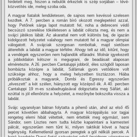
hirdetett meg, hiszen a nebulók érkeztek is szép sorjában – tévé-
közvetí­tés ide, meleg szoba oda.
A magyar fiatalok lendületesen, de sajnos nem kevéssé szelesen
kezdtek. A 7. percben a román bí­ró okozott meglepetést azzal,
hogy Petőnek sárga lapot mutatott fel, noha a debreceni védő
becsúszó szerelése tökéletesen a labdát célozta meg, és nem a
svájci játékos lábát. Az akarattal nem volt különös baj, de igazán
kidolgozott helyzetet valahogy nem mutatott fel a magyar olimpiai
válogatott. A svájciak szorgosan romboltak, majd sietősen
átterelték a labdát a magyar térfélre. Ahogy telt az idő, kitűnt, hogy
a vendégek egyszerűen nem hajlandók elfáradni. Molnár igyekezett
a jobboldalon kétszer is megugrani, de beadásait alaposan
elméretezte. A 26. percben Cantaluppi jobbról, éles szögből laposan
bombázta középre a labdát, Sáfárnak gyors vetődésre volt
szüksége ahhoz, hogy a meleg helyzetben tisztázzon. Hiába
próbálkoztak a magyarok, Dombi és Egressy egyszerűen
„elveszett” a két szélen, hiányzott egy középső ék. A 40. percben
Cantaluppi 19 m-es szabadrugásával dolgoztatta meg Sáfárt, aki
ezúttal is jól ellenőrizte a helyzetet, a mezőnybe bokszolta vissza a
labdát.
Svájc ugyanolyan bátran folytatta a pihenő után, ahol az első 45
percet követően abbahagyta. A magyar középpályás sor tagjai
rengeteg elemi hibát vétettek, nem értették meg egymást, sem
Sándor, sem Lisztes nem tudta kézbe kaparintani a karmesteri
pálcát, egyszerűen nem tűnt ki, milyen taktikát követ a hazai
legénység. Kellemetlenül gyorsan peregtek a gól nélküli percek. A
hajrá kezdetén Dunai Antal szövetségi edző (majdnem végzetesen