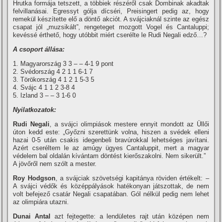
Hrutka formája tetszett, a többiek részéről csak Dombinak akadtak
felvillanásai. Egressyt gólja dí­cséri, Preisingert pedig az, hogy
remekül készí­tette elő a döntő akciót. A svájciaknál szinte az egész
csapat jól „muzsikált”, rengeteget mozgott Vogel és Cantaluppi;
kevéssé érthető, hogy utóbbit miért cserélte le Rudi Negali edző…?
A csoport állása:
1. Magyarország 3 3 – – 4-1 9 pont
2. Svédország 4 2 1 1 6-1 7
3. Törökország 4 1 2 1 5-3 5
4. Svájc 4 1 1 2 3-8 4
5. Izland 3 – – 3 1-6 0
Nyilatkozatok:
Rudi Negali
, a svájci olimpiások mestere ennyit mondott az Üllői
úton kedd este: „Győzni szerettünk volna, hiszen a svédek elleni
hazai 0-5 után csakis idegenbeli bravúrokkal lehetséges javí­tani.
Azért cseréltem le az amúgy ügyes Cantaluppit, mert a magyar
védelem bal oldalán kí­vántam döntést kierőszakolni. Nem sikerült.”
A jövőről nem szólt a mester.
Roy Hodgson
, a svájciak szövetségi kapitánya röviden értékelt: –
A svájci védők és középpályások hatékonyan játszottak, de nem
volt befejező csatár Negali csapatában. Gól nélkül pedig nem lehet
az olimpiára utazni.
Dunai Antal
azt fejtegette: a lendületes rajt után középen nem