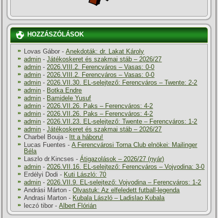
HOZZÁSZÓLÁSOK
Lovas Gábor
-
Anekdoták: dr. Lakat Károly
admin
-
Játékoskeret és szakmai stáb – 2026/27
admin
-
2026.VIII.2. Ferencváros – Vasas: 0-0
admin
-
2026.VIII.2. Ferencváros – Vasas: 0-0
admin
-
2026.VII.30. EL-selejtező: Ferencváros – Twente: 2-2
admin
-
Botka Endre
admin
-
Bamidele Yusuf
admin
-
2026.VII.26. Paks – Ferencváros: 4-2
admin
-
2026.VII.26. Paks – Ferencváros: 4-2
admin
-
2026.VII.23. EL-selejtező: Twente – Ferencváros: 1-2
admin
-
Játékoskeret és szakmai stáb – 2026/27
Charbel Bouja
-
Itt a háboru!
Lucas Fuentes
-
A Ferencvárosi Torna Club elnökei: Mailinger
Béla
Laszlo dr.Kincses
-
Átigazolások – 2026/27 (nyár)
admin
-
2026.VII.16. EL-selejtező: Ferencváros – Vojvodina: 3-0
Erdélyi Dodi
-
Kuti László: 70
admin
-
2026.VII.9. EL-selejtező: Vojvodina – Ferencváros: 1-2
Andrási Márton
-
Olvastuk: Az elfeledett futball-legenda
Andrasi Marton
-
Kubala László – Ladislao Kubala
leczó tibor
-
Albert Flórián