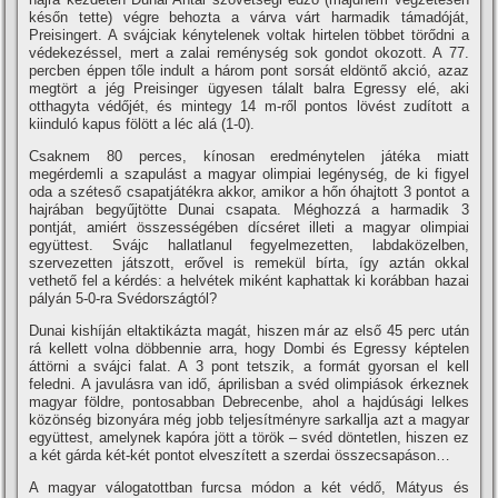
későn tette) végre behozta a várva várt harmadik támadóját,
Preisingert. A svájciak kénytelenek voltak hirtelen többet törődni a
védekezéssel, mert a zalai reménység sok gondot okozott. A 77.
percben éppen tőle indult a három pont sorsát eldöntő akció, azaz
megtört a jég Preisinger ügyesen tálalt balra Egressy elé, aki
otthagyta védőjét, és mintegy 14 m-ről pontos lövést zudí­tott a
kiinduló kapus fölött a léc alá (1-0).
Csaknem 80 perces, kí­nosan eredménytelen játéka miatt
megérdemli a szapulást a magyar olimpiai legénység, de ki figyel
oda a széteső csapatjátékra akkor, amikor a hőn óhajtott 3 pontot a
hajrában begyűjtötte Dunai csapata. Méghozzá a harmadik 3
pontját, amiért összességében dí­cséret illeti a magyar olimpiai
együttest. Svájc hallatlanul fegyelmezetten, labdaközelben,
szervezetten játszott, erővel is remekül bí­rta, í­gy aztán okkal
vethető fel a kérdés: a helvétek miként kaphattak ki korábban hazai
pályán 5-0-ra Svédországtól?
Dunai kishí­ján eltaktikázta magát, hiszen már az első 45 perc után
rá kellett volna döbbennie arra, hogy Dombi és Egressy képtelen
áttörni a svájci falat. A 3 pont tetszik, a formát gyorsan el kell
feledni. A javulásra van idő, áprilisban a svéd olimpiások érkeznek
magyar földre, pontosabban Debrecenbe, ahol a hajdúsági lelkes
közönség bizonyára még jobb teljesí­tményre sarkallja azt a magyar
együttest, amelynek kapóra jött a török – svéd döntetlen, hiszen ez
a két gárda két-két pontot elveszí­tett a szerdai összecsapáson…
A magyar válogatottban furcsa módon a két védő, Mátyus és