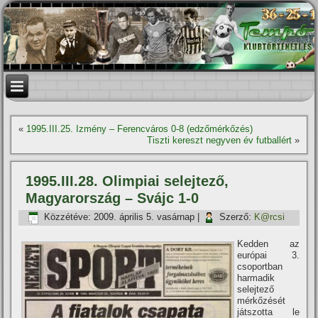
«
1995.III.25. Izmény – Ferencváros 0-8 (edzőmérkőzés)
Tiszti kereszt negyven év futballért
»
1995.III.28. Olimpiai selejtező,
Magyarország – Svájc 1-0
Közzétéve:
2009. április 5. vasárnap
|
Szerző:
K@rcsi
Kedden az
európai 3.
csoportban
harmadik
selejtező
mérkőzését
játszotta le