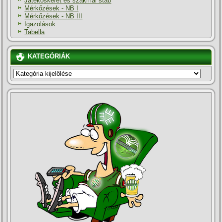
Játékoskeret és szakmai stáb
Mérkőzések - NB I
Mérkőzések - NB III
Igazolások
Tabella
KATEGÓRIÁK
KATEGÓRIÁK