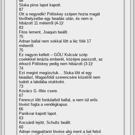
88
Sluka piros lapot kapott.
87
Ott a negyedik! Pölöskey szépen hozta magát
lövőhelyzetbe egy beadás után, és nem is
hibázott 11 méterről (4-1)!
83
Fitos lement, Joaquin beállt.
75
Adnan ballal nem sokkal lőtt a léc fölé 17
méterről.
75
Ez nagyon kellett – GÓL! Kulcsár szép
cselekkel lerázta emberét, középre passzolt, az
érkező Pölöskey pedig nem hibázott (3-1)!
74
Ezt megint megúsztuk… Sluka lőtt el egy
beadást, Magasföldi szerencsére közelről nem
tudott a labdába stukkolni.
73
Kovács G.-Illés csere.
67
Ferenczi lőtt fordulatból ballal, a nem túl erős
lövést fogta a vendégkapus.
66
Panikvar kapott lapot.
63
Kocsárdi lejött, Schultz beállt.
60
Adnan megpattanó lövése alig ment a bal felső