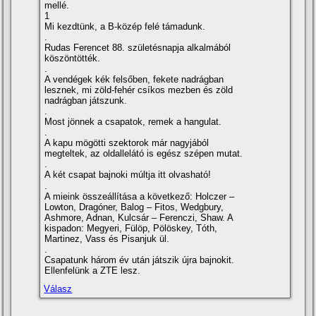
mellé.
1
Mi kezdtünk, a B-közép felé támadunk.
.
Rudas Ferencet 88. születésnapja alkalmából
köszöntötték.
.
A vendégek kék felsőben, fekete nadrágban
lesznek, mi zöld-fehér csí­kos mezben és zöld
nadrágban játszunk.
.
Most jönnek a csapatok, remek a hangulat.
.
A kapu mögötti szektorok már nagyjából
megteltek, az oldallelátó is egész szépen mutat.
.
A két csapat bajnoki múltja itt olvasható!
.
A mieink összeállí­tása a következő: Holczer –
Lowton, Dragóner, Balog – Fitos, Wedgbury,
Ashmore, Adnan, Kulcsár – Ferenczi, Shaw. A
kispadon: Megyeri, Fülöp, Pölöskey, Tóth,
Martinez, Vass és Pisanjuk ül.
.
Csapatunk három év után játszik újra bajnokit.
Ellenfelünk a ZTE lesz.
Válasz