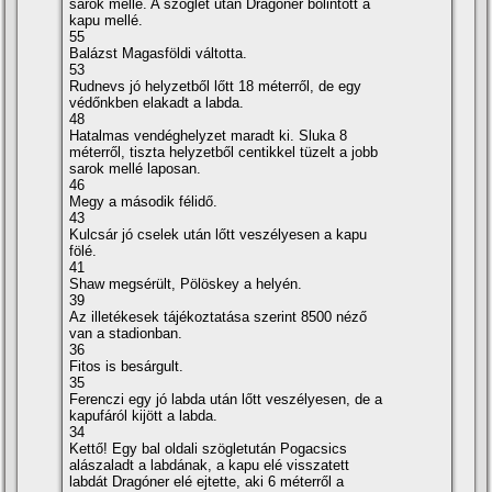
sarok mellé. A szöglet után Dragóner bólintott a
kapu mellé.
55
Balázst Magasföldi váltotta.
53
Rudnevs jó helyzetből lőtt 18 méterről, de egy
védőnkben elakadt a labda.
48
Hatalmas vendéghelyzet maradt ki. Sluka 8
méterről, tiszta helyzetből centikkel tüzelt a jobb
sarok mellé laposan.
46
Megy a második félidő.
43
Kulcsár jó cselek után lőtt veszélyesen a kapu
fölé.
41
Shaw megsérült, Pölöskey a helyén.
39
Az illetékesek tájékoztatása szerint 8500 néző
van a stadionban.
36
Fitos is besárgult.
35
Ferenczi egy jó labda után lőtt veszélyesen, de a
kapufáról kijött a labda.
34
Kettő! Egy bal oldali szögletután Pogacsics
alászaladt a labdának, a kapu elé visszatett
labdát Dragóner elé ejtette, aki 6 méterről a