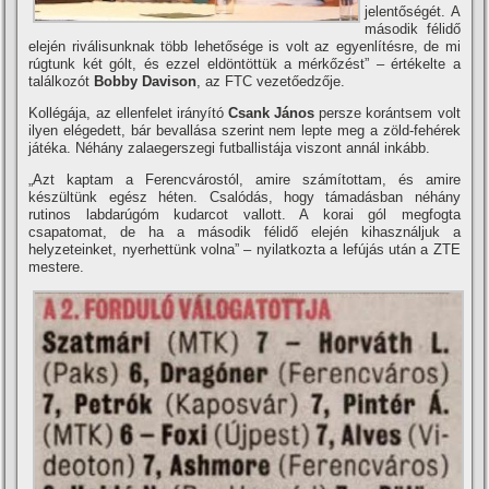
jelentőségét. A
második félidő
elején riválisunknak több lehetősége is volt az egyenlí­tésre, de mi
rúgtunk két gólt, és ezzel eldöntöttük a mérkőzést” – értékelte a
találkozót
Bobby Davison
, az FTC vezetőedzője.
Kollégája, az ellenfelet irányí­tó
Csank János
persze korántsem volt
ilyen elégedett, bár bevallása szerint nem lepte meg a zöld-fehérek
játéka. Néhány zalaegerszegi futballistája viszont annál inkább.
„Azt kaptam a Ferencvárostól, amire számí­tottam, és amire
készültünk egész héten. Csalódás, hogy támadásban néhány
rutinos labdarúgóm kudarcot vallott. A korai gól megfogta
csapatomat, de ha a második félidő elején kihasználjuk a
helyzeteinket, nyerhettünk volna” – nyilatkozta a lefújás után a ZTE
mestere.