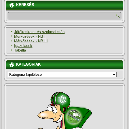
KERESÉS
Játékoskeret és szakmai stáb
Mérkőzések - NB I
Mérkőzések - NB III
Igazolások
Tabella
KATEGÓRIÁK
KATEGÓRIÁK