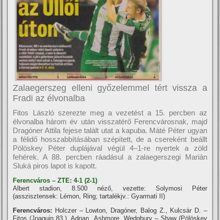
Zalaegerszeg elleni győzelemmel tért vissza a
Fradi az élvonalba
Fitos László szerezte meg a vezetést a 15. percben az
élvonalba három év után visszatérő Ferencvárosnak, majd
Dragóner Attila fejese talált utat a kapuba. Máté Péter ugyan
a félidő hosszabbí­tásában szépí­tett, de a csereként beállt
Pölöskey Péter duplájával végül 4–1-re nyertek a zöld
fehérek. A 88. percben ráadásul a zalaegerszegi Marián
Sluká piros lapot is kapott.
Ferencváros – ZTE: 4-1 (2-1)
Albert stadion, 8.500 néző, vezette: Solymosi Péter
(asszisztensek: Lémon, Ring; tartalékjv.: Gyarmati II)
Ferencváros:
Holczer – Lowton, Dragóner, Balog Z., Kulcsár D. –
Fitos (Joaquin 83.), Adnan, Ashmore, Wedgbury – Shaw (Pölöskey