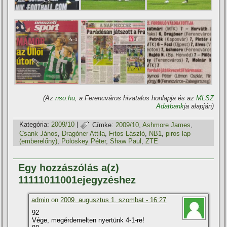
(Az
nso.hu
, a Ferencváros hivatalos honlapja és az
MLSZ
Adatbank
ja alapján)
Kategória:
2009/10
|
Címke:
2009/10
,
Ashmore James
,
Csank János
,
Dragóner Attila
,
Fitos László
,
NB1
,
piros lap
(emberelőny)
,
Pölöskey Péter
,
Shaw Paul
,
ZTE
Egy hozzászólás a(z)
11111011001ejegyzéshez
admin
on
2009. augusztus 1. szombat - 16:27
92
Vége, megérdemelten nyertünk 4-1-re!