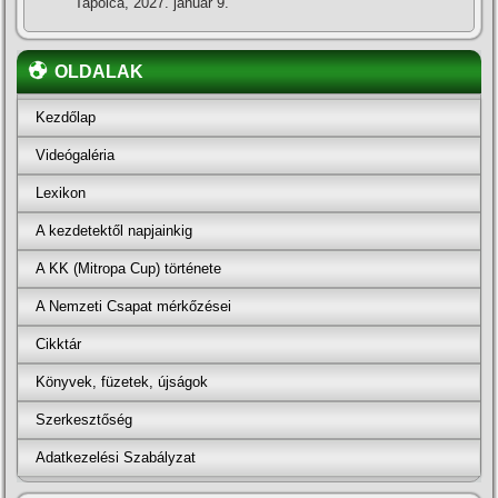
Tapolca, 2027. január 9.
OLDALAK
Kezdőlap
Videógaléria
Lexikon
A kezdetektől napjainkig
A KK (Mitropa Cup) története
A Nemzeti Csapat mérkőzései
Cikktár
Könyvek, füzetek, újságok
Szerkesztőség
Adatkezelési Szabályzat