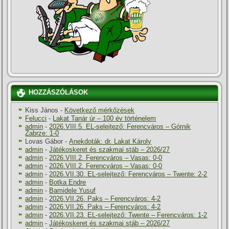
HOZZÁSZÓLÁSOK
Kiss János
-
Következő mérkőzések
Felucci
-
Lakat Tanár úr – 100 év történelem
admin
-
2026.VIII.5. EL-selejtező: Ferencváros – Górnik
Zabrze: 1-0
Lovas Gábor
-
Anekdoták: dr. Lakat Károly
admin
-
Játékoskeret és szakmai stáb – 2026/27
admin
-
2026.VIII.2. Ferencváros – Vasas: 0-0
admin
-
2026.VIII.2. Ferencváros – Vasas: 0-0
admin
-
2026.VII.30. EL-selejtező: Ferencváros – Twente: 2-2
admin
-
Botka Endre
admin
-
Bamidele Yusuf
admin
-
2026.VII.26. Paks – Ferencváros: 4-2
admin
-
2026.VII.26. Paks – Ferencváros: 4-2
admin
-
2026.VII.23. EL-selejtező: Twente – Ferencváros: 1-2
admin
-
Játékoskeret és szakmai stáb – 2026/27