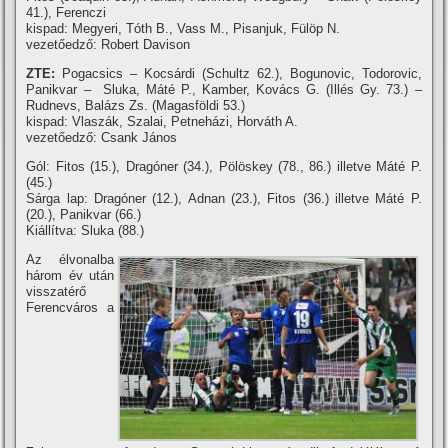
41.), Ferenczi
kispad: Megyeri, Tóth B., Vass M., Pisanjuk, Fülöp N.
vezetőedző: Robert Davison
ZTE:
Pogacsics – Kocsárdi (Schultz 62.), Bogunovic, Todorovic,
Panikvar – Sluka, Máté P., Kamber, Kovács G. (Illés Gy. 73.) –
Rudnevs, Balázs Zs. (Magasföldi 53.)
kispad: Vlaszák, Szalai, Petneházi, Horváth A.
vezetőedző: Csank János
Gól: Fitos (15.), Dragóner (34.), Pölöskey (78., 86.) illetve Máté P.
(45.)
Sárga lap: Dragóner (12.), Adnan (23.), Fitos (36.) illetve Máté P.
(20.), Panikvar (66.)
Kiállí­tva: Sluka (88.)
Az élvonalba
három év után
visszatérő
Ferencváros a