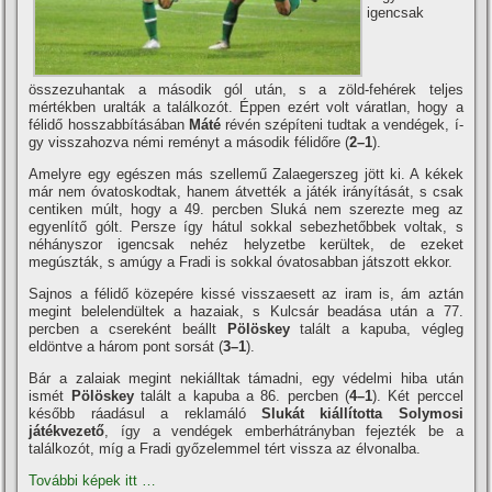
igencsak
összezuhantak a második gól után, s a zöld-fehérek teljes
mértékben uralták a találkozót. Éppen ezért volt váratlan, hogy a
félidő hosszabbí­tásában
Máté
révén szépí­teni tudtak a vendégek, í­
gy visszahozva némi reményt a második félidőre (
2–1
).
Amelyre egy egészen más szellemű Zalaegerszeg jött ki. A kékek
már nem óvatoskodtak, hanem átvették a játék irányí­tását, s csak
centiken múlt, hogy a 49. percben Sluká nem szerezte meg az
egyenlí­tő gólt. Persze í­gy hátul sokkal sebezhetőbbek voltak, s
néhányszor igencsak nehéz helyzetbe kerültek, de ezeket
megúszták, s amúgy a Fradi is sokkal óvatosabban játszott ekkor.
Sajnos a félidő közepére kissé visszaesett az iram is, ám aztán
megint belelendültek a hazaiak, s Kulcsár beadása után a 77.
percben a csereként beállt
Pölöskey
talált a kapuba, végleg
eldöntve a három pont sorsát (
3–1
).
Bár a zalaiak megint nekiálltak támadni, egy védelmi hiba után
ismét
Pölöskey
talált a kapuba a 86. percben (
4–1
). Két perccel
később ráadásul a reklamáló
Slukát kiállí­totta Solymosi
játékvezető
, í­gy a vendégek emberhátrányban fejezték be a
találkozót, mí­g a Fradi győzelemmel tért vissza az élvonalba.
További képek itt …