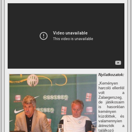
Nyilatkozatok:
„Keményen
harcoló ellenfél
volt a
Zalaegerszeg,
de játékosaim
is hasonlóan
keményen
küzdöttek, és
valamennyien
átérezték a
találkozó