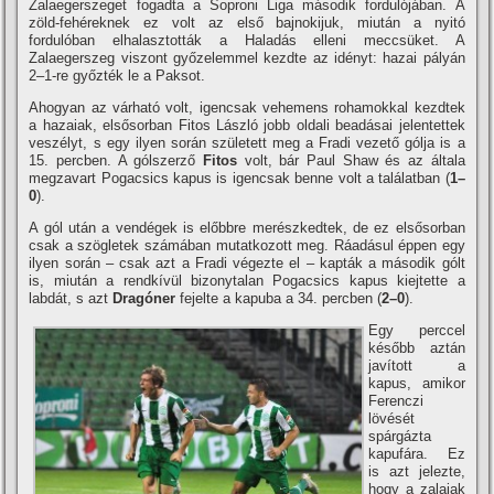
Zalaegerszeget fogadta a Soproni Liga második fordulójában. A
zöld-fehéreknek ez volt az első bajnokijuk, miután a nyitó
fordulóban elhalasztották a Haladás elleni meccsüket. A
Zalaegerszeg viszont győzelemmel kezdte az idényt: hazai pályán
2–1-re győzték le a Paksot.
Ahogyan az várható volt, igencsak vehemens rohamokkal kezdtek
a hazaiak, elsősorban Fitos László jobb oldali beadásai jelentettek
veszélyt, s egy ilyen során született meg a Fradi vezető gólja is a
15. percben. A gólszerző
Fitos
volt, bár Paul Shaw és az általa
megzavart Pogacsics kapus is igencsak benne volt a találatban (
1–
0
).
A gól után a vendégek is előbbre merészkedtek, de ez elsősorban
csak a szögletek számában mutatkozott meg. Ráadásul éppen egy
ilyen során – csak azt a Fradi végezte el – kapták a második gólt
is, miután a rendkí­vül bizonytalan Pogacsics kapus kiejtette a
labdát, s azt
Dragóner
fejelte a kapuba a 34. percben (
2–0
).
Egy perccel
később aztán
javí­tott a
kapus, amikor
Ferenczi
lövését
spárgázta
kapufára. Ez
is azt jelezte,
hogy a zalaiak