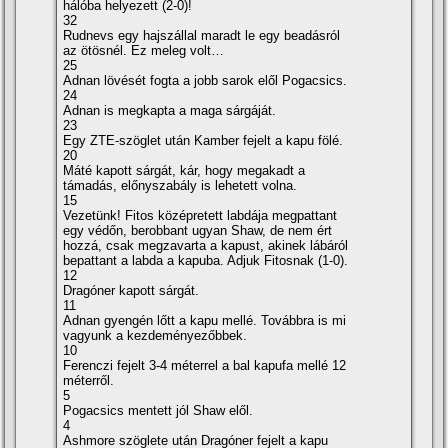
hálóba helyezett (2-0)!
32
Rudnevs egy hajszállal maradt le egy beadásról
az ötösnél. Ez meleg volt…
25
Adnan lövését fogta a jobb sarok elől Pogacsics.
24
Adnan is megkapta a maga sárgáját.
23
Egy ZTE-szöglet után Kamber fejelt a kapu fölé.
20
Máté kapott sárgát, kár, hogy megakadt a
támadás, előnyszabály is lehetett volna.
15
Vezetünk! Fitos középretett labdája megpattant
egy védőn, berobbant ugyan Shaw, de nem ért
hozzá, csak megzavarta a kapust, akinek lábáról
bepattant a labda a kapuba. Adjuk Fitosnak (1-0).
12
Dragóner kapott sárgát.
11
Adnan gyengén lőtt a kapu mellé. Továbbra is mi
vagyunk a kezdeményezőbbek.
10
Ferenczi fejelt 3-4 méterrel a bal kapufa mellé 12
méterről.
5
Pogacsics mentett jól Shaw elől.
4
Ashmore szöglete után Dragóner fejelt a kapu