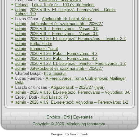
Felucci
-
Lakat Tanár úr – 100 év történelem
admin
-
2026.VIII.5. EL-selejtező: Ferencváros – Górnik
Zabrze: 1-0
Lovas Gábor
-
Anekdoták: dr. Lakat Károly
admin
-
Játékoskeret és szakmai stáb – 2026/27
admin
-
2026.VIII.2. Ferencváros – Vasas: 0-0
admin
-
2026.VIII.2. Ferencváros – Vasas: 0-0
admin
-
2026.VII.30. EL-selejtező: Ferencváros – Twente: 2-2
admin
-
Botka Endre
admin
-
Bamidele Yusuf
admin
-
2026.VII.26. Paks – Ferencváros: 4-2
admin
-
2026.VII.26. Paks – Ferencváros: 4-2
admin
-
2026.VII.23. EL-selejtező: Twente – Ferencváros: 1-2
admin
-
Játékoskeret és szakmai stáb – 2026/27
Charbel Bouja
-
Itt a háboru!
Lucas Fuentes
-
A Ferencvárosi Torna Club elnökei: Mailinger
Béla
Laszlo dr.Kincses
-
Átigazolások – 2026/27 (nyár)
admin
-
2026.VII.16. EL-selejtező: Ferencváros – Vojvodina: 3-0
Erdélyi Dodi
-
Kuti László: 70
admin
-
2026.VII.9. EL-selejtező: Vojvodina – Ferencváros: 1-2
Erkölcs
|
Erő
|
Egyetértés
Copyright © 2026. Minden jog fenntartva.
Designed by Tempó Fradi.