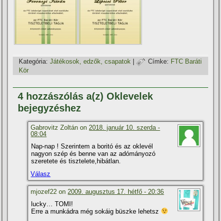
Kategória:
Játékosok, edzők, csapatok
|
Címke:
FTC Baráti
Kör
4 hozzászólás a(z) Oklevelek
bejegyzéshez
Gabrovitz Zoltán on
2018. január 10. szerda -
08:04
Nap-nap ! Szerintem a boritó és az oklevél
nagyon szép és benne van az adómányozó
szeretete és tisztelete,hibátlan.
Válasz
mjozef22 on
2009. augusztus 17. hétfő - 20:36
lucky… TOMI!
Erre a munkádra még sokáig büszke lehetsz