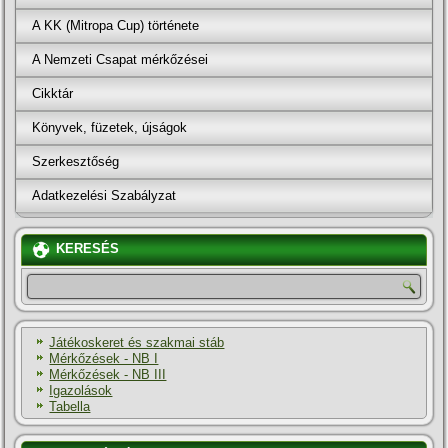
A KK (Mitropa Cup) története
A Nemzeti Csapat mérkőzései
Cikktár
Könyvek, füzetek, újságok
Szerkesztőség
Adatkezelési Szabályzat
KERESÉS
Játékoskeret és szakmai stáb
Mérkőzések - NB I
Mérkőzések - NB III
Igazolások
Tabella