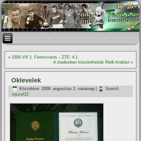
«
2009.VIII.1. Ferencváros – ZTE: 4-1
A stadionban köszönthettük Rédli Andrást
»
Oklevelek
Közzétéve:
2009. augusztus 2. vasárnap
|
Szerző:
mjozef22