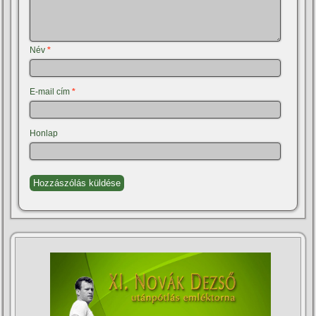
Név
*
E-mail cím
*
Honlap