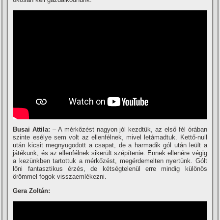
Busai Attila:
– A mérkőzést nagyon jól kezdtük, az első fél órában
szinte esélye sem volt az ellenfélnek, mivel letámadtuk. Kettő-null
után kicsit megnyugodott a csapat, de a harmadik gól után leült a
játékunk, és az ellenfélnek sikerült szépí­tenie. Ennek ellenére végig
a kezünkben tartottuk a mérkőzést, megérdemelten nyertünk. Gólt
lőni fantasztikus érzés, de kétségtelenül erre mindig különös
örömmel fogok visszaemlékezni.
Gera Zoltán: