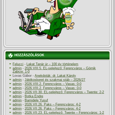
HOZZÁSZÓLÁSOK
Felucci
-
Lakat Tanár úr – 100 év történelem
admin
-
2026.VIII.5. EL-selejtező: Ferencváros – Górnik
Zabrze: 1-0
Lovas Gábor
-
Anekdoták: dr. Lakat Károly
admin
-
Játékoskeret és szakmai stáb – 2026/27
admin
-
2026.VIII.2. Ferencváros – Vasas: 0-0
admin
-
2026.VIII.2. Ferencváros – Vasas: 0-0
admin
-
2026.VII.30. EL-selejtező: Ferencváros – Twente: 2-2
admin
-
Botka Endre
admin
-
Bamidele Yusuf
admin
-
2026.VII.26. Paks – Ferencváros: 4-2
admin
-
2026.VII.26. Paks – Ferencváros: 4-2
admin
-
2026.VII.23. EL-selejtező: Twente – Ferencváros: 1-2