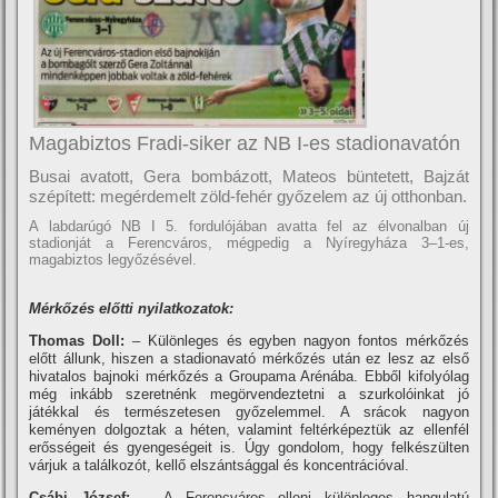
Magabiztos Fradi-siker az NB I-es stadionavatón
Busai avatott, Gera bombázott, Mateos büntetett, Bajzát
szépí­tett: megérdemelt zöld-fehér győzelem az új otthonban.
A labdarúgó NB I 5. fordulójában avatta fel az élvonalban új
stadionját a Ferencváros, mégpedig a Nyí­regyháza 3–1-es,
magabiztos legyőzésével.
Mérkőzés előtti nyilatkozatok:
Thomas Doll:
– Különleges és egyben nagyon fontos mérkőzés
előtt állunk, hiszen a stadionavató mérkőzés után ez lesz az első
hivatalos bajnoki mérkőzés a Groupama Arénába. Ebből kifolyólag
még inkább szeretnénk megörvendeztetni a szurkolóinkat jó
játékkal és természetesen győzelemmel. A srácok nagyon
keményen dolgoztak a héten, valamint feltérképeztük az ellenfél
erősségeit és gyengeségeit is. Úgy gondolom, hogy felkészülten
várjuk a találkozót, kellő elszántsággal és koncentrációval.
Csábi József:
– A Ferencváros elleni különleges hangulatú