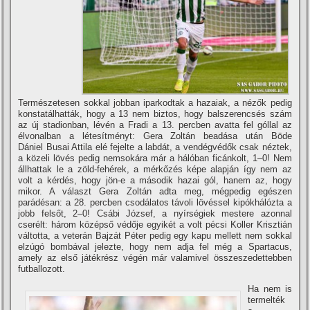
Természetesen sokkal jobban iparkodtak a hazaiak, a nézők pedig
konstatálhatták, hogy a 13 nem biztos, hogy balszerencsés szám
az új stadionban, lévén a Fradi a 13. percben avatta fel góllal az
élvonalban a létesí­tményt: Gera Zoltán beadása után Böde
Dániel Busai Attila elé fejelte a labdát, a vendégvédők csak néztek,
a közeli lövés pedig nemsokára már a hálóban ficánkolt, 1–0! Nem
állhattak le a zöld-fehérek, a mérkőzés képe alapján í­gy nem az
volt a kérdés, hogy jön-e a második hazai gól, hanem az, hogy
mikor. A választ Gera Zoltán adta meg, mégpedig egészen
parádésan: a 28. percben csodálatos távoli lövéssel kipókhálózta a
jobb felsőt, 2–0! Csábi József, a nyí­rségiek mestere azonnal
cserélt: három középső védője egyikét a volt pécsi Koller Krisztián
váltotta, a veterán Bajzát Péter pedig egy kapu mellett nem sokkal
elzúgó bombával jelezte, hogy nem adja fel még a Spartacus,
amely az első játékrész végén már valamivel összeszedettebben
futballozott.
Ha nem is
termelték