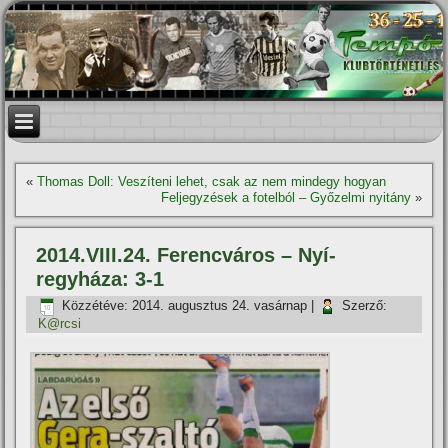
«
Thomas Doll: Veszí­teni lehet, csak az nem mindegy hogyan
Feljegyzések a fotelból – Győzelmi nyitány
»
2014.VIII.24. Ferencváros – Nyí­
regyháza: 3-1
Közzétéve:
2014. augusztus 24. vasárnap
|
Szerző:
K@rcsi