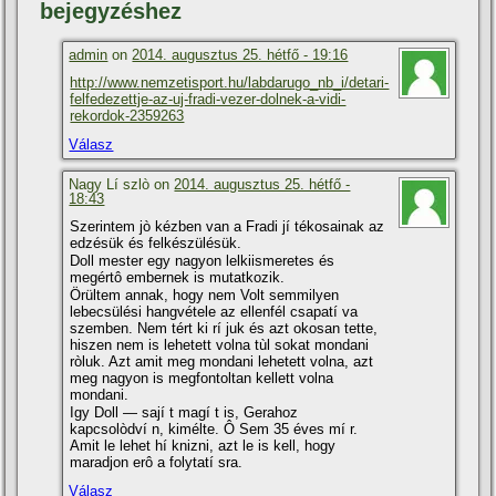
bejegyzéshez
admin
on
2014. augusztus 25. hétfő - 19:16
http://www.nemzetisport.hu/labdarugo_nb_i/detari-
felfedezettje-az-uj-fradi-vezer-dolnek-a-vidi-
rekordok-2359263
Válasz
Nagy Lí szlò on
2014. augusztus 25. hétfő -
18:43
Szerintem jò kézben van a Fradi jí tékosainak az
edzésük és felkészülésük.
Doll mester egy nagyon lelkiismeretes és
megértô embernek is mutatkozik.
Örültem annak, hogy nem Volt semmilyen
lebecsülési hangvétele az ellenfél csapatí va
szemben. Nem tért ki rí juk és azt okosan tette,
hiszen nem is lehetett volna tùl sokat mondani
ròluk. Azt amit meg mondani lehetett volna, azt
meg nagyon is megfontoltan kellett volna
mondani.
Igy Doll — sají t magí t is, Gerahoz
kapcsolòdví n, kimélte. Ô Sem 35 éves mí r.
Amit le lehet hí knizni, azt le is kell, hogy
maradjon erô a folytatí sra.
Válasz