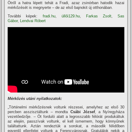
Ötről a hatra lépett tehát a Fradi, azaz zsinórban hatodik hazai
mérkőzését is megnyerte – de az első bajnokit új otthonában.
További képek:
fradi.hu
,
üllői129.hu
,
Farkas Zsolt
,
Sas
Gábor
,
Lendvai Róbert
Mérkőzés utáni nyilatkozatok:
„Történelmi mérkőzésnek voltunk részesei, amelyhez az első 30
percben asszisztáltunk – mondta
Csábi József
, a Nyí­regyháza
vezetőedzője. – Öt forduló alatt a legrosszabb félórát produkáltuk
az elején, passzí­vak voltunk, el kell ismernem, hogy könnyűnek
találtattunk. Aztán rendeztük a sorokat, a második félidőben
egyenlő ellenfelei voltunk a Ferencvárosnak. Gratulálok nekik a