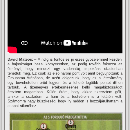
David Mateos:
– Mindig is fontos és jó érzés győzelemmel kezdeni
a bajnokságot hazai környezetben, az pedig tovább fokozza az
élményt, hogy mindezt egy vadonatúj, impozáns stadionban
tehettük meg. Ez csak az első három pont volt amit begyűjtöttünk a
Groupama Arénában, de azért dolgozunk, hogy ez a létesí­tmény
egy bevehetetlen erőd legyen és a lehető legtöbb pontot itthon
tartsuk. A tizenegyes értékesí­téséhez kellő magabiztosságot
éreztem magamban. Külön öröm, hogy akkor szereztem gólt,
amikor a családom, a fiam és a testvérem is a lelátón volt.
Számomra nagy büszkeség, hogy ily módon is hozzájárulhattam a
csapat sikeréhez.