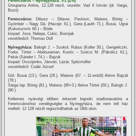
Ferencváros – Nyí­regyháza: 3-1 (2-0)
Groupama Aréna, 12.128 néző, vezette: Vad II István (dr. Varga,
Bozó)
Ferencváros:
Dibusz – Dilaver, Pavlovic, Mateos, Bönig –
Gyömbér – Nagy Dá. (Havojic 61.), Gera (Lauth 71.), Busai, Ugrai
(Kukuruzovic 66.) – Böde
kispad: Jova, Nalepa, Cukic, Bosnjak
vezetőedző: Thomas Doll
Nyí­regyháza:
Balogh J. – Szokol, Rubus (Koller 30.), Gengeliczki,
Fodor, Törtei – Abdouraman, Kostic – Szécsi M. (Pákolicz 61.),
Pekár (Sándor I. 74.) – Bajzát
kispad: Ovszijenko, Jánvári, Lázár, Spitzmüller
vezetőedző: Csábi József
Gól: Busai (13.), Gera (28.), Mateos (67. – 11-esből) illetve Bajzát
(78.)
Sárga lap: Bönig (81.), Mateos (90+3.) illetve Törtei (59.), Balogh J.
(90.)
Kellemes nyárvégi időben érkezett bajnoki stadionavatóra a
Ferencvároshoz vendégségbe a Nyí­regyháza, de nem telt ház
mellett: 12 128 nézőt regisztrálhattak az Üllői úton.