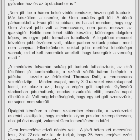
győzelemhez és az új stadionhoz is.”
„Nem jött be a három belső védős rendszer, hiszen gólt kaptunk.
Már készültem a cserére, de Gera parádés gólt lőtt. A döntő
párharcokból a Fradi jött ki jobban, és ha azt mondom, hogy egy
Gera Zolival jobb volt a Ferencváros, nem járok messze az
igazságtól. Belőle nem lehet külön készülni, különleges dolgokra
képes, és egyre jobb formában futballozik. A legutóbbi meccset
követően jobb érzésem volt, akkor pariban voltunk jobban, most
nem annyira. Ellenfelünknek sokkal jobb merí­tési lehetőségei
vannak, ezt el kell ismernünk amellett, hogy kesergünk a vereség
miatt.”
„A mérkőzés folyamán sokáig jól tudtunk futballoztunk, az első
félidőben jól kombináltunk, a szélső védők bátran beléptek a
játékba – kezdte az értékelést
Thomas Doll
, a Ferencváros
vezetőedzője. – Minden csapat, amely 3–0-ra vezet visszakapcsol
kicsit, ez okozta azt, hogy a végén gólt kaptunk. Gyönyörű
stadionban játszhattunk, csodás szurkolók előtt, csodás napot
élhettünk át. Volt még lehetőségünk, hogy egy-két gólt szerezzünk,
de sajnos nem sikerült.
Újságí­rói kérdésre a német szakember elmondta, a szerkezetet
aszerint alakí­tja ki, hogy mindenki olyan poszton szerepelhessen,
ahol jól érzi magát, valamint Gera lecserélésére is kitért.
„Gera lecserélése edzői döntés volt… A jövő héten két meccsünk
lesz, Zoli 22-nek néz ki, de tudjuk, hogy 35 éves, erejével ezért
okosan kell gazdálkodnunk.”