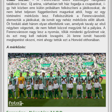
találkozó lesz. Új aréna, várhatóan telt ház fogadja a csapatokat, í­
gy hét közben erre külön próbáltam felkészí­teni a játékosokat, de
nem lehet teljesen függetlení­teni magunkat attól, hogy ez egy
történelmi mérkőzés lesz. Felkészültünk a Ferencvárosból,
elemeztük a játékukat, de ismét egy nehéz mérkőzés előtt állunk.
Öt forduló alatt három olyan ellenfelünk van, amelyek tavaly az első
négyben végeztek, de nem feltett kézzel megyünk fel a pályára. A
Ferencvároson nagy lesz a nyomás, tőlük mindenki győzelmet vár,
és ezt meg kell nekünk lovagolni. Jó lenne ismét hasonló
meglepetést okozni, mint ahogy tettük ezt a Honvéd otthonában.
A mérkőzés: