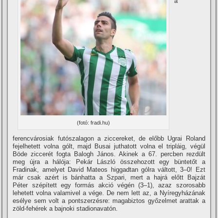
a
(fotó: fradi.hu)
ferencvárosiak futószalagon a ziccereket, de előbb Ugrai Roland
fejelhetett volna gólt, majd Busai juthatott volna el tripláig, végül
Böde ziccerét fogta Balogh János. Akinek a 67. percben rezdült
meg újra a hálója: Pekár László összehozott egy büntetőt a
Fradinak, amelyet David Mateos higgadtan gólra váltott, 3–0! Ezt
már csak azért is bánhatta a Szpari, mert a hajrá előtt Bajzát
Péter szépí­tett egy formás akció végén (3–1), azaz szorosabb
lehetett volna valamivel a vége. De nem lett az, a Nyí­regyházának
esélye sem volt a pontszerzésre: magabiztos győzelmet arattak a
zöld-fehérek a bajnoki stadionavatón.