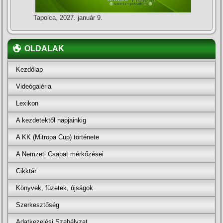
Tapolca, 2027. január 9.
OLDALAK
Kezdőlap
Videógaléria
Lexikon
A kezdetektől napjainkig
A KK (Mitropa Cup) története
A Nemzeti Csapat mérkőzései
Cikktár
Könyvek, füzetek, újságok
Szerkesztőség
Adatkezelési Szabályzat