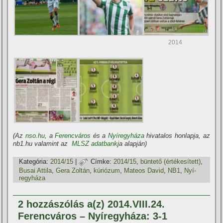
2014
(Az
nso.hu
, a
Ferencváros
és a
Nyí­regyháza
hivatalos honlapja, az
nb1.hu valamint az
MLSZ adatbank
ja alapján)
Kategória:
2014/15
|
Címke:
2014/15
,
büntető (értékesí­tett)
,
Busai Attila
,
Gera Zoltán
,
kúriózum
,
Mateos David
,
NB1
,
Nyí­
regyháza
2 hozzászólás a(z) 2014.VIII.24.
Ferencváros – Nyí­regyháza: 3-1