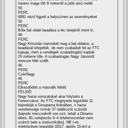
hanem maga lőtt 8 méterről a jobb alsó mellé.
50.
PERC
6891 néző figyeli a helyszí­nen az eseményeket.
50.
PERC
Bőle bal oldali beadása a léc tetejéről ment ki.
48.
PERC
Nagy Krisztián iramodott meg a bal oldalon, a
beadását kifejelték, de nem szabadult fel az FTC
kapuja, mert a vendégek szabadrúgást kaptak
25 méterre tőle. A szabadrúgás Nagy Jánostól
messze fölé szállt.
46.
PERC
CsikiNagy
46.
PERC
Elkezdődött a második félidő.
FÉLIDŐ
Nagy hazai sorozatokat akar folytatni a
Ferencváros. Az FTC megnyerte legutóbbi 11
bajnokiját a Groupama Arénában, s hazai
veretlensége immár 37 találkozót számlál
(bajnoki meccsekről van szó, tehát a Dinamo
elleni, BL-selejtezős 0–4 értelemszerűen nem
számí­t bele a statisztikába). NB I-es
mérkőzésen legutóbb (2017. április 15-én) a