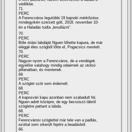
védőkbe.
71.
PERC
A Ferencváros legutóbbi 19 bajnoki mérkőzése
mindegyikén szerzett gólt, 2018. november 10-
én a Haladás tudta „lenullázni”.
70.
PERC
Bőle óriási labdáját Nguen lőhette kapura, de már
eléggé éles szögből lőtte el, Pogacsics mentett.
70.
PERC
Nagyon nyom a Ferencváros, de a vendégek
egyelőre valahogy mindig odaérnek az utolsó
pillanatban, és mentenek.
69.
PERC
A szöglet szót sem érdemelt.
68.
PERC
A kaposvári kapu azonban nem szabadult fel,
Nguen adott középre, de egy becsúszó lábról
szögletre pattant a labda.
68.
PERC
Ferencvárosi szöglettel már tele van a padlás,
ezúttal sem sikerült fejelni a beadásból.
66.