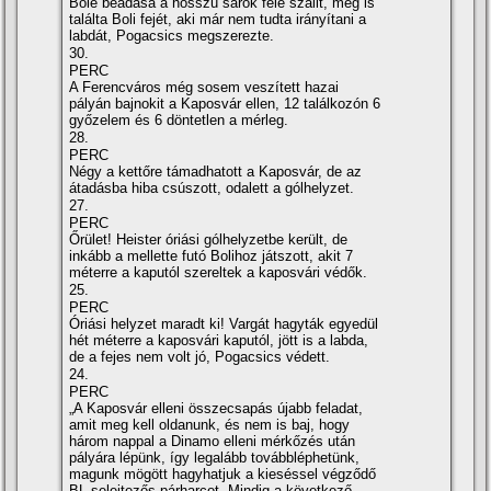
Bőle beadása a hosszú sarok felé szállt, meg is
találta Boli fejét, aki már nem tudta irányí­tani a
labdát, Pogacsics megszerezte.
30.
PERC
A Ferencváros még sosem veszí­tett hazai
pályán bajnokit a Kaposvár ellen, 12 találkozón 6
győzelem és 6 döntetlen a mérleg.
28.
PERC
Négy a kettőre támadhatott a Kaposvár, de az
átadásba hiba csúszott, odalett a gólhelyzet.
27.
PERC
Őrület! Heister óriási gólhelyzetbe került, de
inkább a mellette futó Bolihoz játszott, akit 7
méterre a kaputól szereltek a kaposvári védők.
25.
PERC
Óriási helyzet maradt ki! Vargát hagyták egyedül
hét méterre a kaposvári kaputól, jött is a labda,
de a fejes nem volt jó, Pogacsics védett.
24.
PERC
„A Kaposvár elleni összecsapás újabb feladat,
amit meg kell oldanunk, és nem is baj, hogy
három nappal a Dinamo elleni mérkőzés után
pályára lépünk, í­gy legalább továbbléphetünk,
magunk mögött hagyhatjuk a kieséssel végződő
BL-selejtezős párharcot. Mindig a következő