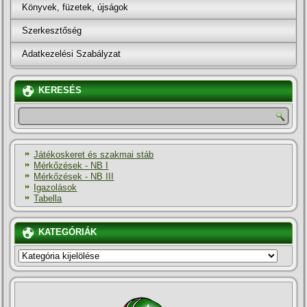
Könyvek, füzetek, újságok
Szerkesztőség
Adatkezelési Szabályzat
KERESÉS
Játékoskeret és szakmai stáb
Mérkőzések - NB I
Mérkőzések - NB III
Igazolások
Tabella
KATEGÓRIÁK
KATEGÓRIÁK