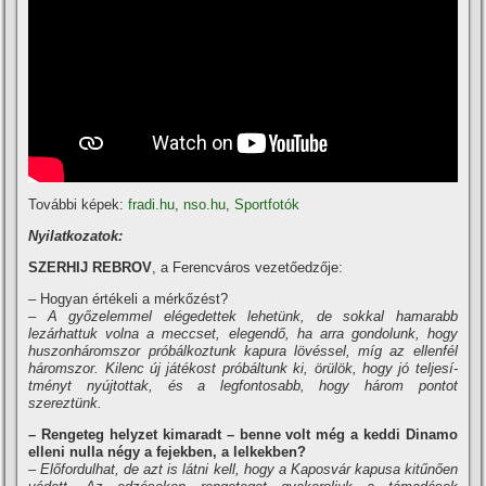
További képek:
fradi.hu
,
nso.hu
,
Sportfotók
Nyilatkozatok:
SZERHIJ REBROV
, a Ferencváros vezetőedzője:
– Hogyan értékeli a mérkőzést?
– A győzelemmel elégedettek lehetünk, de sokkal hamarabb
lezárhattuk volna a meccset, elegendő, ha arra gondolunk, hogy
huszonháromszor próbálkoztunk kapura lövéssel, mí­g az ellenfél
háromszor. Kilenc új játékost próbáltunk ki, örülök, hogy jó teljesí­
tményt nyújtottak, és a legfontosabb, hogy három pontot
szereztünk.
– Rengeteg helyzet kimaradt – benne volt még a keddi Dinamo
elleni nulla négy a fejekben, a lelkekben?
– Előfordulhat, de azt is látni kell, hogy a Kaposvár kapusa kitűnően