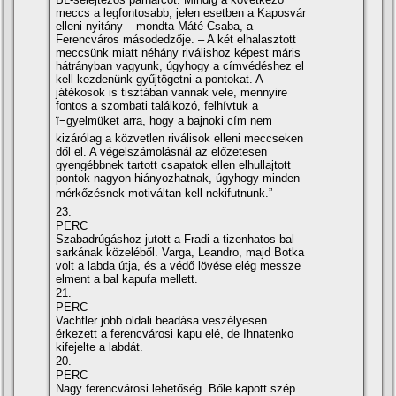
meccs a legfontosabb, jelen esetben a Kaposvár
elleni nyitány – mondta Máté Csaba, a
Ferencváros másodedzője. – A két elhalasztott
meccsünk miatt néhány riválishoz képest máris
hátrányban vagyunk, úgyhogy a cí­mvédéshez el
kell kezdenünk gyűjtögetni a pontokat. A
játékosok is tisztában vannak vele, mennyire
fontos a szombati találkozó, felhí­vtuk a
ï¬gyelmüket arra, hogy a bajnoki cí­m nem
kizárólag a közvetlen riválisok elleni meccseken
dől el. A végelszámolásnál az előzetesen
gyengébbnek tartott csapatok ellen elhullajtott
pontok nagyon hiányozhatnak, úgyhogy minden
mérkőzésnek motiváltan kell nekifutnunk.”
23.
PERC
Szabadrúgáshoz jutott a Fradi a tizenhatos bal
sarkának közeléből. Varga, Leandro, majd Botka
volt a labda útja, és a védő lövése elég messze
elment a bal kapufa mellett.
21.
PERC
Vachtler jobb oldali beadása veszélyesen
érkezett a ferencvárosi kapu elé, de Ihnatenko
kifejelte a labdát.
20.
PERC
Nagy ferencvárosi lehetőség. Bőle kapott szép