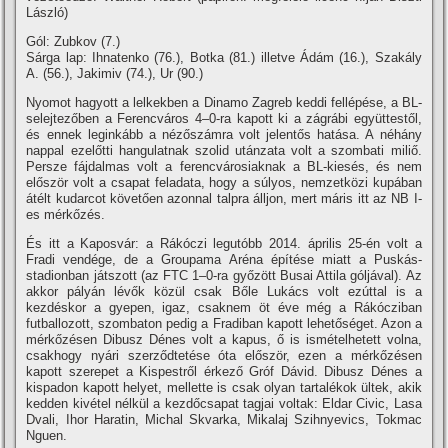
László)
Gól: Zubkov (7.)
Sárga lap: Ihnatenko (76.), Botka (81.) illetve Ádám (16.), Szakály
A. (56.), Jakimiv (74.), Ur (90.)
Nyomot hagyott a lelkekben a Dinamo Zagreb keddi fellépése, a BL-
selejtezőben a Ferencváros 4–0-ra kapott ki a zágrábi együttestől,
és ennek leginkább a nézőszámra volt jelentős hatása. A néhány
nappal ezelőtti hangulatnak szolid utánzata volt a szombati miliő.
Persze fájdalmas volt a ferencvárosiaknak a BL-kiesés, és nem
először volt a csapat feladata, hogy a súlyos, nemzetközi kupában
átélt kudarcot követően azonnal talpra álljon, mert máris itt az NB I-
es mérkőzés.
És itt a Kaposvár: a Rákóczi legutóbb 2014. április 25-én volt a
Fradi vendége, de a Groupama Aréna épí­tése miatt a Puskás-
stadionban játszott (az FTC 1–0-ra győzött Busai Attila góljával). Az
akkor pályán lévők közül csak Bőle Lukács volt ezúttal is a
kezdéskor a gyepen, igaz, csaknem öt éve még a Rákócziban
futballozott, szombaton pedig a Fradiban kapott lehetőséget. Azon a
mérkőzésen Dibusz Dénes volt a kapus, ő is ismételhetett volna,
csakhogy nyári szerződtetése óta először, ezen a mérkőzésen
kapott szerepet a Kispestről érkező Gróf Dávid. Dibusz Dénes a
kispadon kapott helyet, mellette is csak olyan tartalékok ültek, akik
kedden kivétel nélkül a kezdőcsapat tagjai voltak: Eldar Civic, Lasa
Dvali, Ihor Haratin, Michal Skvarka, Mikalaj Szihnyevics, Tokmac
Nguen.