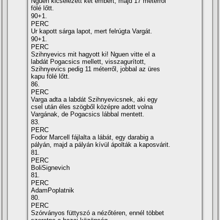
Nguen kicselezett két embert, majd 17 méterről
fölé lőtt.
90+1.
PERC
Ur kapott sárga lapot, mert felrúgta Vargát.
90+1.
PERC
Szihnyevics mit hagyott ki! Nguen vitte el a
labdát Pogacsics mellett, visszagurí­tott,
Szihnyevics pedig 11 méterről, jobbal az üres
kapu fölé lőtt.
86.
PERC
Varga adta a labdát Szihnyevicsnek, aki egy
csel után éles szögből középre adott volna
Vargának, de Pogacsics lábbal mentett.
83.
PERC
Fodor Marcell fájlalta a lábát, egy darabig a
pályán, majd a pályán kí­vül ápolták a kaposvárit.
81.
PERC
BoliSignevich
81.
PERC
AdamPoplatnik
80.
PERC
Szórványos füttyszó a nézőtéren, ennél többet