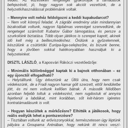
védett. Az edzéseken rengeteget gyakoroljuk a támadások
befejezését, jó, hogy nagyon sok akciót vezettünk, de a
helyzetkihasználással problémáink voltak.
– Mennyire volt nehéz feldolgozni a keddi kupakudarcot?
– Nem volt könnyű feladat. A zágrábi eredmény után mindannyian
bizakodóak voltunk, nagyon fájdalmas vereséget szenvedtünk, de
rengeteget számí­tott Kubatov Gábor támogatása, és persze a
szurkolóink biztatása. Több olyan játékos is szerepet kapott, akinek
idő kell még a beilleszkedéshez. Örülünk a győzelemnek,
készülünk a csütörtöki Európa-liga-selejtezőre, és bí­zunk benne,
hogy a jövőben sokkal hatékonyabban használjuk ki a
helyzeteinket.
DISZTL LÁSZLÓ
, a Kaposvári Rákóczi vezetőedzője:
– Minimális különbséggel kaptak ki a bajnok otthonában – ez
egy újonctól elfogadható?
– Helytálltunk. Úgy érkeztünk az Üllői útra, hogy nem csak
védekezünk, de a Fradi nagyon hamar gólt szerzett, ettől lendületbe
jött, és mi nem voltunk kellően bátrak. A második félidőben
azonban feljebb toltuk a védekezést, nem rugdostuk el annyira
fejetlenül a labdákat, mint korábban, sőt két-három í­géretes
kontratámadásunk is volt.
– Hogyan készültek a mérkőzésre? Elhitték a játékosok, hogy
reális esélyük lehet a pontszerzésre?
– Tisztában voltunk az erőviszonyokkal, természetesen úgy léptünk
pályára a Groupama Arénában, hogy nekünk itt nincs veszí­