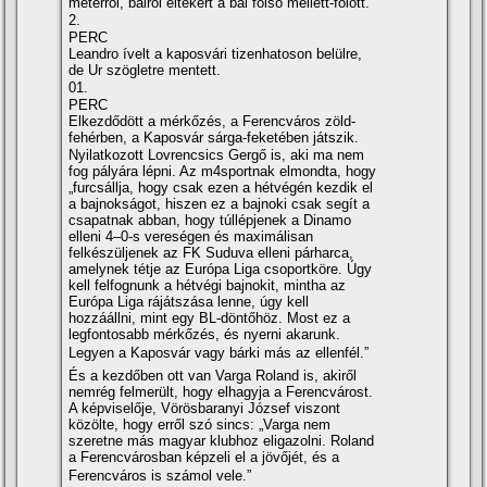
méterről, balról eltekert a bal fölső mellett-fölött.
2.
PERC
Leandro í­velt a kaposvári tizenhatoson belülre,
de Ur szögletre mentett.
01.
PERC
Elkezdődött a mérkőzés, a Ferencváros zöld-
fehérben, a Kaposvár sárga-feketében játszik.
Nyilatkozott Lovrencsics Gergő is, aki ma nem
fog pályára lépni. Az m4sportnak elmondta, hogy
„furcsállja, hogy csak ezen a hétvégén kezdik el
a bajnokságot, hiszen ez a bajnoki csak segí­t a
csapatnak abban, hogy túllépjenek a Dinamo
elleni 4–0-s vereségen és maximálisan
felkészüljenek az FK Suduva elleni párharca,
amelynek tétje az Európa Liga csoportköre. Úgy
kell felfognunk a hétvégi bajnokit, mintha az
Európa Liga rájátszása lenne, úgy kell
hozzáállni, mint egy BL-döntőhöz. Most ez a
legfontosabb mérkőzés, és nyerni akarunk.
Legyen a Kaposvár vagy bárki más az ellenfél.”
És a kezdőben ott van Varga Roland is, akiről
nemrég felmerült, hogy elhagyja a Ferencvárost.
A képviselője, Vörösbaranyi József viszont
közölte, hogy erről szó sincs: „Varga nem
szeretne más magyar klubhoz eligazolni. Roland
a Ferencvárosban képzeli el a jövőjét, és a
Ferencváros is számol vele.”