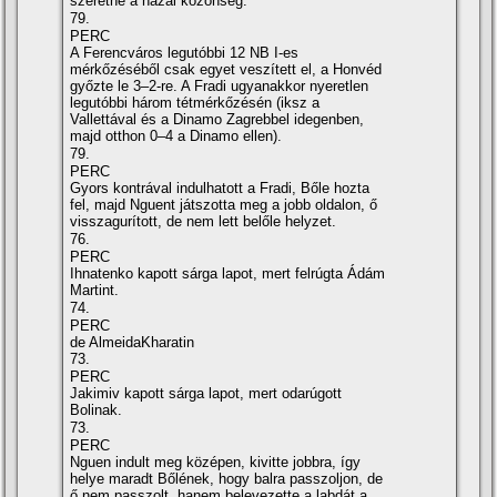
szeretne a hazai közönség.
79.
PERC
A Ferencváros legutóbbi 12 NB I-es
mérkőzéséből csak egyet veszí­tett el, a Honvéd
győzte le 3–2-re. A Fradi ugyanakkor nyeretlen
legutóbbi három tétmérkőzésén (iksz a
Vallettával és a Dinamo Zagrebbel idegenben,
majd otthon 0–4 a Dinamo ellen).
79.
PERC
Gyors kontrával indulhatott a Fradi, Bőle hozta
fel, majd Nguent játszotta meg a jobb oldalon, ő
visszagurí­tott, de nem lett belőle helyzet.
76.
PERC
Ihnatenko kapott sárga lapot, mert felrúgta Ádám
Martint.
74.
PERC
de AlmeidaKharatin
73.
PERC
Jakimiv kapott sárga lapot, mert odarúgott
Bolinak.
73.
PERC
Nguen indult meg középen, kivitte jobbra, í­gy
helye maradt Bőlének, hogy balra passzoljon, de
ő nem passzolt, hanem belevezette a labdát a