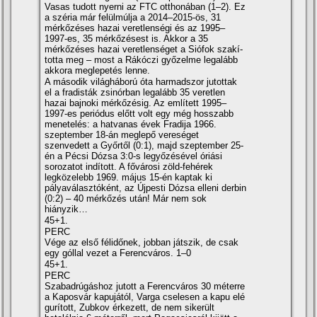
Vasas tudott nyerni az FTC otthonában (1–2). Ez
a széria már felülmúlja a 2014–2015-ös, 31
mérkőzéses hazai veretlenségi és az 1995–
1997-es, 35 mérkőzésest is. Akkor a 35
mérkőzéses hazai veretlenséget a Siófok szakí­
totta meg – most a Rákóczi győzelme legalább
akkora meglepetés lenne.
A második világháború óta harmadszor jutottak
el a fradisták zsinórban legalább 35 veretlen
hazai bajnoki mérkőzésig. Az emlí­tett 1995–
1997-es periódus előtt volt egy még hosszabb
menetelés: a hatvanas évek Fradija 1966.
szeptember 18-án meglepő vereséget
szenvedett a Győrtől (0:1), majd szeptember 25-
én a Pécsi Dózsa 3:0-s legyőzésével óriási
sorozatot indí­tott. A fővárosi zöld-fehérek
legközelebb 1969. május 15-én kaptak ki
pályaválasztóként, az Újpesti Dózsa elleni derbin
(0:2) – 40 mérkőzés után! Már nem sok
hiányzik…
45+1.
PERC
Vége az első félidőnek, jobban játszik, de csak
egy góllal vezet a Ferencváros. 1–0
45+1.
PERC
Szabadrúgáshoz jutott a Ferencváros 30 méterre
a Kaposvár kapujától, Varga cselesen a kapu elé
gurí­tott, Zubkov érkezett, de nem sikerült