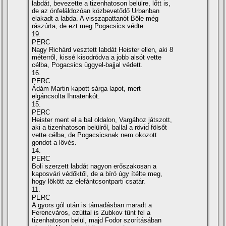
labdát, bevezette a tizenhatoson belülre, lőtt is,
de az önfeláldozóan közbevetődő Urbanban
elakadt a labda. A visszapattanót Bőle még
rászúrta, de ezt meg Pogacsics védte.
19.
PERC
Nagy Richárd vesztett labdát Heister ellen, aki 8
méterről, kissé kisodródva a jobb alsót vette
célba, Pogacsics üggyel-bajjal védett.
16.
PERC
Ádám Martin kapott sárga lapot, mert
elgáncsolta Ihnatenkót.
15.
PERC
Heister ment el a bal oldalon, Vargához játszott,
aki a tizenhatoson belülről, ballal a rövid fölsőt
vette célba, de Pogacsicsnak nem okozott
gondot a lövés.
14.
PERC
Boli szerzett labdát nagyon erőszakosan a
kaposvári védőktől, de a bí­ró úgy í­télte meg,
hogy lökött az elefántcsontparti csatár.
11.
PERC
A gyors gól után is támadásban maradt a
Ferencváros, ezúttal is Zubkov tűnt fel a
tizenhatoson belül, majd Fodor szorí­tásában