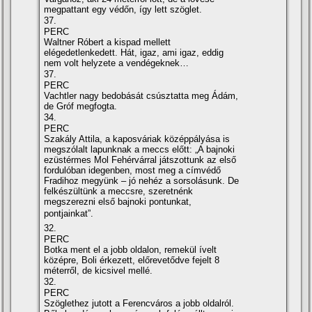
megpattant egy védőn, í­gy lett szöglet.
37.
PERC
Waltner Róbert a kispad mellett
elégedetlenkedett. Hát, igaz, ami igaz, eddig
nem volt helyzete a vendégeknek…
37.
PERC
Vachtler nagy bedobását csúsztatta meg Ádám,
de Gróf megfogta.
34.
PERC
Szakály Attila, a kaposváriak középpályása is
megszólalt lapunknak a meccs előtt: „A bajnoki
ezüstérmes Mol Fehérvárral játszottunk az első
fordulóban idegenben, most meg a cí­mvédő
Fradihoz megyünk – jó nehéz a sorsolásunk. De
felkészültünk a meccsre, szeretnénk
megszerezni első bajnoki pontunkat,
pontjainkat”.
32.
PERC
Botka ment el a jobb oldalon, remekül í­velt
középre, Boli érkezett, előrevetődve fejelt 8
méterről, de kicsivel mellé.
32.
PERC
Szöglethez jutott a Ferencváros a jobb oldalról.