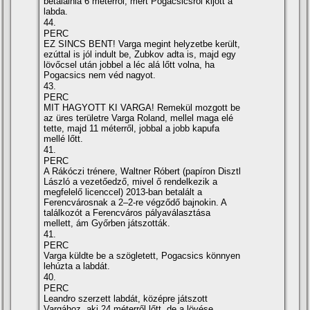
betalálnia 6 méterről, mert Pogacsicsról kijött a
labda.
44.
PERC
EZ SINCS BENT! Varga megint helyzetbe került,
ezúttal is jól indult be, Zubkov adta is, majd egy
lövőcsel után jobbel a léc alá lőtt volna, ha
Pogacsics nem véd nagyot.
43.
PERC
MIT HAGYOTT KI VARGA! Remekül mozgott be
az üres területre Varga Roland, mellel maga elé
tette, majd 11 méterről, jobbal a jobb kapufa
mellé lőtt.
41.
PERC
A Rákóczi trénere, Waltner Róbert (papí­ron Disztl
László a vezetőedző, mivel ő rendelkezik a
megfelelő licenccel) 2013-ban betalált a
Ferencvárosnak a 2–2-re végződő bajnokin. A
találkozót a Ferencváros pályaválasztása
mellett, ám Győrben játszották.
41.
PERC
Varga küldte be a szögletett, Pogacsics könnyen
lehúzta a labdát.
40.
PERC
Leandro szerzett labdát, középre játszott
Vargához, aki 24 méterről lőtt, de a lövése