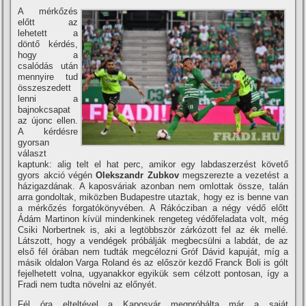
A mérkőzés
előtt az
lehetett a
döntő kérdés,
hogy a
csalódás után
mennyire tud
összeszedett
lenni a
bajnokcsapat
az újonc ellen.
A kérdésre
gyorsan
választ
kaptunk: alig telt el hat perc, amikor egy labdaszerzést követő
gyors akció végén
Olekszandr Zubkov
megszerezte a vezetést a
házigazdának. A kaposváriak azonban nem omlottak össze, talán
arra gondoltak, miközben Budapestre utaztak, hogy ez is benne van
a mérkőzés forgatókönyvében. A Rákócziban a négy védő előtt
Ádám Martinon kí­vül mindenkinek rengeteg védőfeladata volt, még
Csiki Norbertnek is, aki a legtöbbször zárkózott fel az ék mellé.
Látszott, hogy a vendégek próbálják megbecsülni a labdát, de az
első fél órában nem tudták megcélozni Gróf Dávid kapuját, mí­g a
másik oldalon Varga Roland és az először kezdő Franck Boli is gólt
fejelhetett volna, ugyanakkor egyikük sem célzott pontosan, í­gy a
Fradi nem tudta növelni az előnyét.
Fél óra elteltével a Kaposvár megpróbálta már a saját