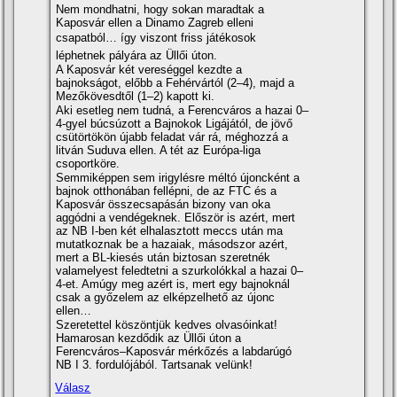
Nem mondhatni, hogy sokan maradtak a
Kaposvár ellen a Dinamo Zagreb elleni
csapatból… így viszont friss játékosok
léphetnek pályára az Üllői úton.
A Kaposvár két vereséggel kezdte a
bajnokságot, előbb a Fehérvártól (2–4), majd a
Mezőkövesdtől (1–2) kapott ki.
Aki esetleg nem tudná, a Ferencváros a hazai 0–
4-gyel búcsúzott a Bajnokok Ligájától, de jövő
csütörtökön újabb feladat vár rá, méghozzá a
litván Suduva ellen. A tét az Európa-liga
csoportköre.
Semmiképpen sem irigylésre méltó újoncként a
bajnok otthonában fellépni, de az FTC és a
Kaposvár összecsapásán bizony van oka
aggódni a vendégeknek. Először is azért, mert
az NB I-ben két elhalasztott meccs után ma
mutatkoznak be a hazaiak, másodszor azért,
mert a BL-kiesés után biztosan szeretnék
valamelyest feledtetni a szurkolókkal a hazai 0–
4-et. Amúgy meg azért is, mert egy bajnoknál
csak a győzelem az elképzelhető az újonc
ellen…
Szeretettel köszöntjük kedves olvasóinkat!
Hamarosan kezdődik az Üllői úton a
Ferencváros–Kaposvár mérkőzés a labdarúgó
NB I 3. fordulójából. Tartsanak velünk!
Válasz