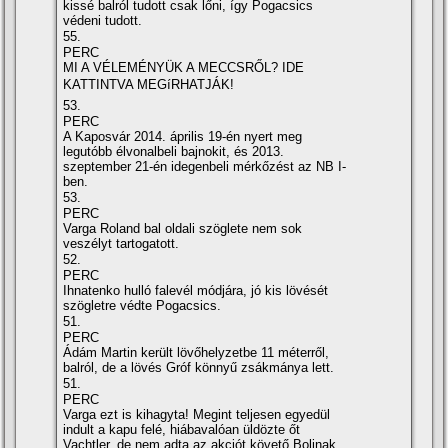
kissé balról tudott csak lőni, í­gy Pogacsics
védeni tudott.
55.
PERC
MI A VÉLEMÉNYÜK A MECCSRŐL? IDE
KATTINTVA MEGíRHATJÁK!
53.
PERC
A Kaposvár 2014. április 19-én nyert meg
legutóbb élvonalbeli bajnokit, és 2013.
szeptember 21-én idegenbeli mérkőzést az NB I-
ben.
53.
PERC
Varga Roland bal oldali szöglete nem sok
veszélyt tartogatott.
52.
PERC
Ihnatenko hulló falevél módjára, jó kis lövését
szögletre védte Pogacsics.
51.
PERC
Ádám Martin került lövőhelyzetbe 11 méterről,
balról, de a lövés Gróf könnyű zsákmánya lett.
51.
PERC
Varga ezt is kihagyta! Megint teljesen egyedül
indult a kapu felé, hiábavalóan üldözte őt
Vachtler, de nem adta az akciót követő Bolinak,