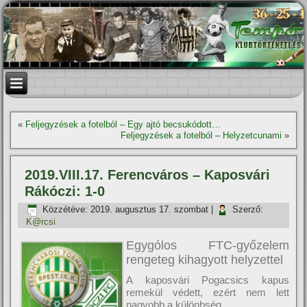
«
Feljegyzések a fotelból – Egy ajtó becsukódott…
Feljegyzések a fotelból – Helyzetcunami
»
2019.VIII.17. Ferencváros – Kaposvári
Rákóczi: 1-0
Közzétéve:
2019. augusztus 17. szombat
|
Szerző:
K@rcsi
Egygólos FTC-győzelem
rengeteg kihagyott helyzettel
A kaposvári Pogacsics kapus
remekül védett, ezért nem lett
nagyobb a különbség.