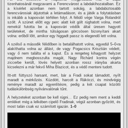
tizenhatosánál megzavarni a Ferencvárost a labdakihozatalban. Ez
a kí­sérlet azonban nem tartott sokáig, a labdabiztosabb
ferencvárosiak átjutottak a letámadáson, és a játék a folytatásban
is inkább a kaposvári térfélen folyt. A félidő vége Varga Rolandról
szólt. A szünet előtt egy perc alatt két gólt rúghatott volna, mert
remekül futotta be a kaposvári védők által üresen hagyott
területeket, de mintha túlságosan görcsösen bizonyí­tani akart
volna: erőből lőtt, amikor egy higgadt passz is elegendő lett volna.
A szélső a második félidőben is betalálhatott volna, egyedül 5–0-ra
alakí­thatta volna az állást, de vagy Pogacsics Krisztián védett,
vagy ő nem találta el a kaput. És a rengeteg kihagyott helyzet
majdnem megbosszulta magát, Nagy Richárd kontra végén
ziccerbe került, lövés helyett azonban rossz irányba akarta
kicselezni a már fekvő Miha Blazicot, és a védő menteni tudott.
Itt-ott füttyszó harsant, mert, bár a Fradi sokat támadott, nyí­lt
maradt a mérkőzés. Küzdött, harcolt a Rákóczi, és mindvégig
reménye maradt az egyenlí­tésre, pedig a két csapat közötti
tudáskülönbség nyilvánvalónak tűnt.
A helyzeteket azonban be kell rúgni… Ez pedig nem ment a keddi
emléket még a lelkében cipelő Fradinak, végül azonban győzött, és
most talán csak ez számí­tott igazán.
1–0