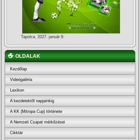
Tapolca, 2027. január 9.
OLDALAK
Kezdőlap
Videógaléria
Lexikon
A kezdetektől napjainkig
A KK (Mitropa Cup) története
A Nemzeti Csapat mérkőzései
Cikktár