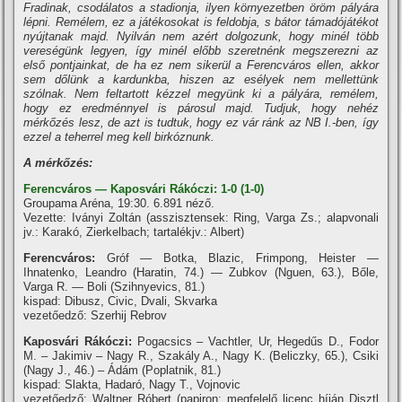
Fradinak, csodálatos a stadionja, ilyen környezetben öröm pályára
lépni. Remélem, ez a játékosokat is feldobja, s bátor támadójátékot
nyújtanak majd. Nyilván nem azért dolgozunk, hogy minél több
vereségünk legyen, í­gy minél előbb szeretnénk megszerezni az
első pontjainkat, de ha ez nem sikerül a Ferencváros ellen, akkor
sem dőlünk a kardunkba, hiszen az esélyek nem mellettünk
szólnak. Nem feltartott kézzel megyünk ki a pályára, remélem,
hogy ez eredménnyel is párosul majd. Tudjuk, hogy nehéz
mérkőzés lesz, de azt is tudtuk, hogy ez vár ránk az NB I.-ben, í­gy
ezzel a teherrel meg kell birkóznunk.
A mérkőzés:
F
erencváros — Kaposvári Rákóczi: 1-0 (1-0)
Groupama Aréna, 19:30. 6.891 néző.
Vezette: Iványi Zoltán (asszisztensek: Ring, Varga Zs.; alapvonali
jv.: Karakó, Zierkelbach; tartalékjv.: Albert)
Ferencváros:
Gróf — Botka, Blazic, Frimpong, Heister —
Ihnatenko, Leandro (Haratin, 74.) — Zubkov (Nguen, 63.), Bőle,
Varga R. — Boli (Szihnyevics, 81.)
kispad: Dibusz, Civic, Dvali, Skvarka
vezetőedző: Szerhij Rebrov
Kaposvári Rákóczi:
Pogacsics – Vachtler, Ur, Hegedűs D., Fodor
M. – Jakimiv – Nagy R., Szakály A., Nagy K. (Beliczky, 65.), Csiki
(Nagy J., 46.) – Ádám (Poplatnik, 81.)
kispad: Slakta, Hadaró, Nagy T., Vojnovic
vezetőedző: Waltner Róbert (papiron: megfelelő licenc hí­ján Disztl