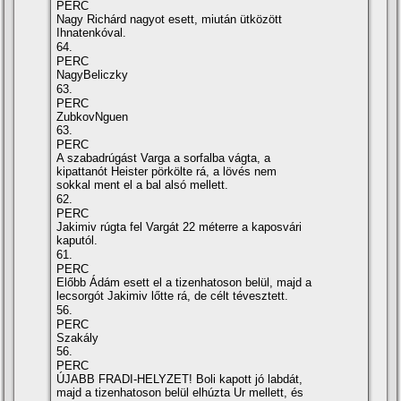
PERC
Nagy Richárd nagyot esett, miután ütközött
Ihnatenkóval.
64.
PERC
NagyBeliczky
63.
PERC
ZubkovNguen
63.
PERC
A szabadrúgást Varga a sorfalba vágta, a
kipattanót Heister pörkölte rá, a lövés nem
sokkal ment el a bal alsó mellett.
62.
PERC
Jakimiv rúgta fel Vargát 22 méterre a kaposvári
kaputól.
61.
PERC
Előbb Ádám esett el a tizenhatoson belül, majd a
lecsorgót Jakimiv lőtte rá, de célt tévesztett.
56.
PERC
Szakály
56.
PERC
ÚJABB FRADI-HELYZET! Boli kapott jó labdát,
majd a tizenhatoson belül elhúzta Ur mellett, és