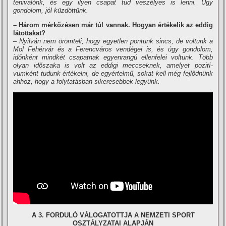
tenivalónk, és egy ilyen csapat tud veszélyes is lenni. Úgy
gondolom, jól küzdöttünk.
– Három mérkőzésen már túl vannak. Hogyan értékelik az eddig
látottakat?
– Nyilván nem örömteli, hogy egyetlen pontunk sincs, de voltunk a
Mol Fehérvár és a Ferencváros vendégei is, és úgy gondolom,
időnként mindkét csapatnak egyenrangú ellenfelei voltunk. Több
olyan időszaka is volt az eddigi meccseknek, amelyet pozití­
vumként tudunk értékelni, de egyértelmű, sokat kell még fejlődnünk
ahhoz, hogy a folytatásban sikeresebbek legyünk.
A 3. FORDULÓ VÁLOGATOTTJA A NEMZETI SPORT
OSZTÁLYZATAI ALAPJÁN