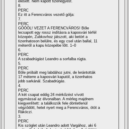
elesett. Nem kapott tizenegyest.
8.
PERC
Ez itt a Ferencváros vezető gólja:
7.
PERC
GÓÓÓL! VEZET A FERENCVÁROS! Bőle
lecsapott egy rossz indí­tásra a kaposvári térfél
közepén, Zubkovhoz játszott, aki betört a
tizenhatoson belülre, és egy csel után ballal, 11
méterről a kapu közepébe lőtt. 1–0
6.
PERC
A szabadrúgást Leandro a sorfalba rúgta.
5.
PERC
Bőle próbált meg labdához jutni, de lerántották
17 méterre a kaposvári kaputól, a tizenhatos
jobb sarkánál. Szabadrúgás.
4.
PERC
A két csapat eddig 24 mérkőzést ví­vott
egymással az élvonalban. A mérleg majdnem
kiegyenlí­tett: a találkozók fele döntetlenül
végződött, hetet nyert meg a Ferencváros, ötöt a
Rákóczi.
3.
PERC
Kis szöglet után Leandro adott Vargához, aki 6