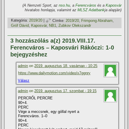
(A Nemzeti Sport, az
nso.hu
, a
Ferencváros
és a
Kaposvár
hivatalos honlapja, valamint az
MLSZ Adatbank
ja alapján)
Kategória:
2019/20
|
Címke:
2019/20
,
Frimpong Abraham
,
Gróf Dávid
,
Kaposvár
,
NB1
,
Zubkov Olekszandr
3 hozzászólás a(z) 2019.VIII.17.
Ferencváros – Kaposvári Rákóczi: 1-0
bejegyzéshez
admin
on
2019. augusztus 18. vasárnap - 10:25
https://www.dailymotion.com/video/x7ggnry
Válasz
admin
on
2019. augusztus 17. szombat - 19:15
PERCRŐL PERCRE
90+4.
PERC
Vége a meccsnek, egy góllal nyert a
Ferencváros. 1–0
90+4.
PERC