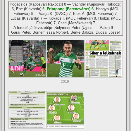
Pogacsics (Kaposvári Rákóczi) 8 — Vachtler (Kaposvári Rákóczi)
6, Ene (Kisvárda) 6,
Frimpong (Ferencváros) 6
, Hangya (MOL
Fehérvár) 6 — Varga K. (DVSC) 7, Elek Á. (MOL Fehérvár) 7,
Lucas (Kisvárda) 7 — Kovács I. (MOL Fehérvár) 8, Hodzic (MOL
Fehérvár) 7, Cseri (Mezőkövesd) 7
A forduló játékvezetője: Solymosi Péter (Újpest — Paks) 9 —
Garai Péter, Bornemissza Norbert, Berke Balázs, Ducsai József
2019