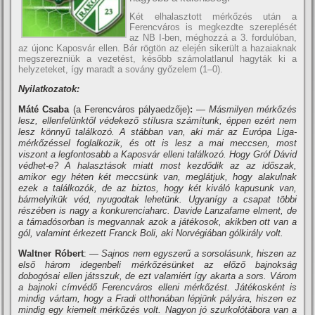
Két elhalasztott mérkőzés után a
Ferencváros is megkezdte szereplését
az NB I-ben, méghozzá a 3. fordulóban,
az újonc Kaposvár ellen. Bár rögtön az elején sikerült a hazaiaknak
megszerezniük a vezetést, később számolatlanul hagyták ki a
helyzeteket, í­gy maradt a sovány győzelem (1–0).
Nyilatkozatok:
Máté
Csaba
(a Ferencváros pályaedzője)
:
— Másmilyen mérkőzés
lesz, ellenfelünktől védekező stí­lusra számí­tunk, éppen ezért nem
lesz könnyű találkozó. A stábban van, aki már az Európa Liga-
mérkőzéssel foglalkozik, és ott is lesz a mai meccsen, most
viszont a legfontosabb a Kaposvár elleni találkozó. Hogy Gróf Dávid
védhet-e? A halasztások miatt most kezdődik az az időszak,
amikor egy héten két meccsünk van, meglátjuk, hogy alakulnak
ezek a találkozók, de az biztos, hogy két kiváló kapusunk van,
bármelyikük véd, nyugodtak lehetünk. Ugyaní­gy a csapat többi
részében is nagy a konkurenciaharc. Davide Lanzafame elment, de
a támadósorban is megvannak azok a játékosok, akikben ott van a
gól, valamint érkezett Franck Boli, aki Norvégiában gólkirály volt.
Waltner Róbert
:
— Sajnos nem egyszerű a sorsolásunk, hiszen az
első három idegenbeli mérkőzésünket az előző bajnokság
dobogósai ellen játsszuk, de ezt valamiért í­gy akarta a sors. Várom
a bajnoki cí­mvédő Ferencváros elleni mérkőzést. Játékosként is
mindig vártam, hogy a Fradi otthonában lépjünk pályára, hiszen ez
mindig egy kiemelt mérkőzés volt. Nagyon jó szurkolótábora van a