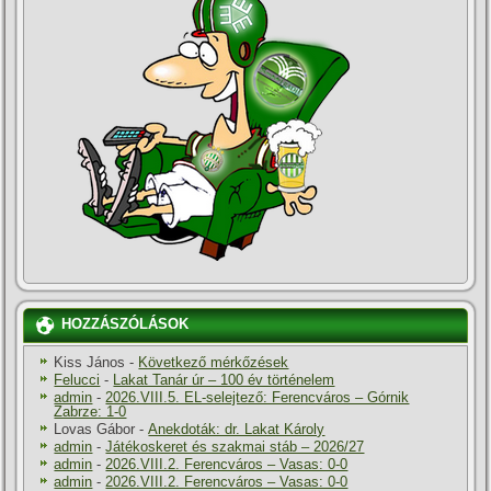
HOZZÁSZÓLÁSOK
Kiss János
-
Következő mérkőzések
Felucci
-
Lakat Tanár úr – 100 év történelem
admin
-
2026.VIII.5. EL-selejtező: Ferencváros – Górnik
Zabrze: 1-0
Lovas Gábor
-
Anekdoták: dr. Lakat Károly
admin
-
Játékoskeret és szakmai stáb – 2026/27
admin
-
2026.VIII.2. Ferencváros – Vasas: 0-0
admin
-
2026.VIII.2. Ferencváros – Vasas: 0-0