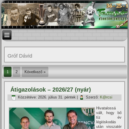
Gróf Dávid
1
2
Következő »
Átigazolások – 2026/27 (nyár)
Közzétéve:
2026. július 31. péntek
|
Szerző:
K@rcsi
Hivatalossá
vált, hogy bő
tíz év
légióskodás
után visszatér