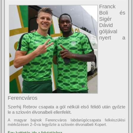
Franck
Boli és
Sigér
Dávid
góljával
nyert a
Ferencváros
Szerhij Rebrov csapata a gól nélküli első félidő után győzte
le a szlovén élvonalbeli ellenfelét.
A magyar bajnok Ferencváros labdarúgócsapata felkészülési
mérkőzésen 2–0-ra legyőzte a szlovén élvonalbeli Kopert.
Egy kattintás ide a folytatáshoz....
→