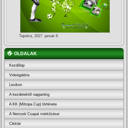
Tapolca, 2027. január 9.
OLDALAK
Kezdőlap
Videógaléria
Lexikon
A kezdetektől napjainkig
A KK (Mitropa Cup) története
A Nemzeti Csapat mérkőzései
Cikktár