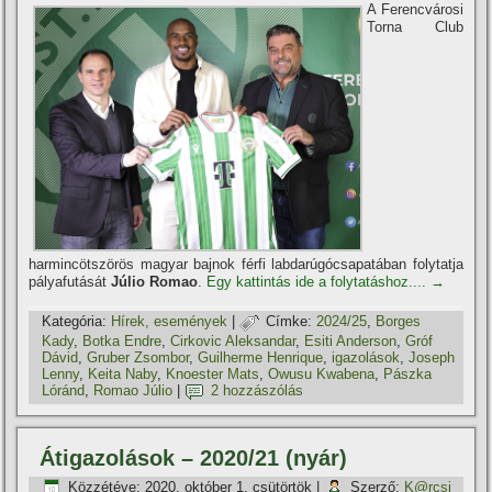
A Ferencvárosi
Torna Club
harmincötszörös magyar bajnok férfi labdarúgócsapatában folytatja
pályafutását
Júlio Romao
.
Egy kattintás ide a folytatáshoz....
→
Kategória:
Hí­rek, események
|
Címke:
2024/25
,
Borges
Kady
,
Botka Endre
,
Cirkovic Aleksandar
,
Esiti Anderson
,
Gróf
Dávid
,
Gruber Zsombor
,
Guilherme Henrique
,
igazolások
,
Joseph
Lenny
,
Keita Naby
,
Knoester Mats
,
Owusu Kwabena
,
Pászka
Lóránd
,
Romao Júlio
|
2 hozzászólás
Átigazolások – 2020/21 (nyár)
Közzétéve:
2020. október 1. csütörtök
|
Szerző:
K@rcsi