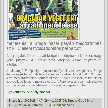
menetelés, a Braga hazai pályán megfordította
az FTC elleni nyolcaddöntős párharcot
A portugálok 15 perc alatt kétgólos előnybe kerültek, és négy
gólig jutottak. A Ferencváros erejéből csak helyzetekre
futotta.
A labdarúgó Európa-liga nyolcaddöntőjének visszavágóján a Braga
4–0-ra nyert hazai pályán a Ferencváros ellen. A portugálok 34 perc
alatt megfordították a párharc állását, majd a második félidő elején
negyedik góljukat is megszerezték. A Ferencváros csak helyzetekig
jutott – remek El-menetelése Portugáliában fejeződött be.
Egy kattintás ide a folytatáshoz....
→
Kategória:
2025/26
|
Címke:
2025/26
,
Braga
,
Cissé Ibrahim
,
EL
,
Gróf Dávid
,
nsmiss70
|
1 hozzászólás