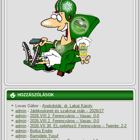
HOZZÁSZÓLÁSOK
Lovas Gábor
-
Anekdoták: dr. Lakat Károly
admin
-
Játékoskeret és szakmai stáb – 2026/27
admin
-
2026.VIII.2. Ferencváros – Vasas: 0-0
admin
-
2026.VIII.2. Ferencváros – Vasas: 0-0
admin
-
2026.VII.30. EL-selejtező: Ferencváros – Twente: 2-2
admin
-
Botka Endre
admin
-
Bamidele Yusuf