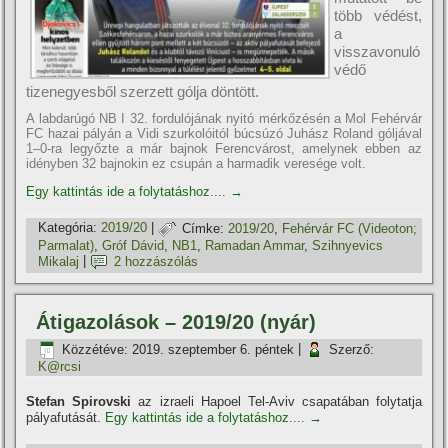
több védést,
a
visszavonuló
védő
tizenegyesből szerzett gólja döntött.
A labdarúgó NB I 32. fordulójának nyitó mérkőzésén a Mol Fehérvár
FC hazai pályán a Vidi szurkolóitól búcsúzó Juhász Roland góljával
1–0-ra legyőzte a már bajnok Ferencvárost, amelynek ebben az
idényben 32 bajnokin ez csupán a harmadik veresége volt.
Egy kattintás ide a folytatáshoz....
→
Kategória:
2019/20
|
Címke:
2019/20
,
Fehérvár FC (Videoton;
Parmalat)
,
Gróf Dávid
,
NB1
,
Ramadan Ammar
,
Szihnyevics
Mikalaj
|
2 hozzászólás
Átigazolások – 2019/20 (nyár)
Közzétéve:
2019. szeptember 6. péntek
|
Szerző:
K@rcsi
Stefan Spirovski
az izraeli Hapoel Tel-Aviv csapatában folytatja
pályafutását.
Egy kattintás ide a folytatáshoz....
→