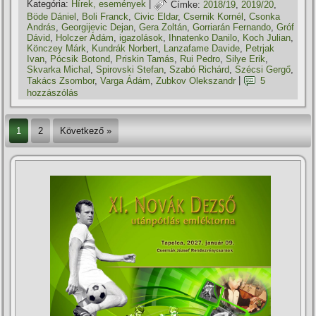
Kategória:
Hí­rek, események
|
Címke:
2018/19
,
2019/20
,
Böde Dániel
,
Boli Franck
,
Civic Eldar
,
Csernik Kornél
,
Csonka
András
,
Georgijevic Dejan
,
Gera Zoltán
,
Gorriarán Fernando
,
Gróf
Dávid
,
Holczer Ádám
,
igazolások
,
Ihnatenko Danilo
,
Koch Julian
,
Könczey Márk
,
Kundrák Norbert
,
Lanzafame Davide
,
Petrjak
Ivan
,
Pócsik Botond
,
Priskin Tamás
,
Rui Pedro
,
Silye Erik
,
Skvarka Michal
,
Spirovski Stefan
,
Szabó Richárd
,
Szécsi Gergő
,
Takács Zsombor
,
Varga Ádám
,
Zubkov Olekszandr
|
5
hozzászólás
1
2
Következő »