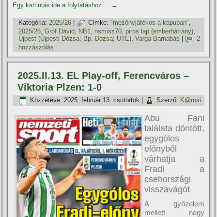
Egy kattintás ide a folytatáshoz....
→
Kategória:
2025/26
|
Címke:
"mezőnyjátékos a kapuban"
,
2025/26
,
Gróf Dávid
,
NB1
,
nsmiss70
,
piros lap (emberhátrány)
,
Újpest (Újpesti Dózsa; Bp. Dózsa; UTE)
,
Varga Barnabás
|
2
hozzászólás
2025.II.13. EL Play-off, Ferencváros –
Viktoria Plzen: 1-0
Közzétéve:
2025. február 13. csütörtök
|
Szerző:
K@rcsi
Abu Fani
találata döntött,
egygólos
előnyből
várhatja a
Fradi a
csehországi
visszavágót
A győzelem
mellett nagy