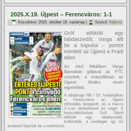
2025.X.19. Újpest – Ferencváros: 1-1
Közzétéve:
2025. október 19. vasárnap
|
Szerző:
K@rcsi
Gróf ellökött egy
labdaszedőt, Varga állt
be a kapuba – pontot
mentett az Újpest a Fradi
ellen
Az első félidőben Varga
Barnabás góljával az FTC
vezetett, a másodikban az
Újpest Matko révén
egyenlített.
A labdarúgó NB I 10. fordulójában
a Ferencváros az Újpest
otthonába látogatott, és a meccs
1–1-es döntetlennel ért véget. A
hosszabbításban Gróf Dávid
ellökött egy labdaszedőt,
kiállították, a vendégek így tíz
emberrel fejezték be a mérkőzést.