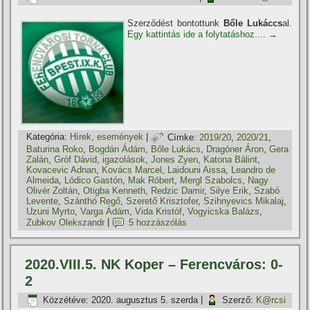
Szerződést bontottunk
Bőle Lukáccs
al.
Egy kattintás ide a folytatáshoz....
→
Kategória:
Hí­rek, események
|
Címke:
2019/20
,
2020/21
,
Baturina Roko
,
Bogdán Ádám
,
Bőle Lukács
,
Dragóner Áron
,
Gera
Zalán
,
Gróf Dávid
,
igazolások
,
Jones Zyen
,
Katona Bálint
,
Kovacevic Adnan
,
Kovács Marcel
,
Laidouni Aissa
,
Leandro de
Almeida
,
Lódico Gastón
,
Mak Róbert
,
Mergl Szabolcs
,
Nagy
Olivér Zoltán
,
Otigba Kenneth
,
Redzic Damir
,
Silye Erik
,
Szabó
Levente
,
Szánthó Regő
,
Szerető Krisztofer
,
Szihnyevics Mikalaj
,
Uzuni Myrto
,
Varga Ádám
,
Vida Kristóf
,
Vogyicska Balázs
,
Zubkov Olekszandr
|
5 hozzászólás
2020.VIII.5. NK Koper – Ferencváros: 0-
2
Közzétéve:
2020. augusztus 5. szerda
|
Szerző:
K@rcsi