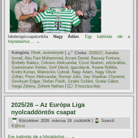
labdarúgócsapatunkba
Nagy Ádám
.
Egy kattintás ide a
folytatáshoz....
→
Kategória:
Hí­rek, események
|
Címke:
2026/27
,
Aaneba
Ismail
,
Abu Fani Mohammed
,
Arzani Daniel
,
Bassey Fortune
,
Borbély Balázs
,
Cirkovic Aleksandar
,
Cissé Ibrahim
,
edzőváltás
,
Gartenmann Stefan
,
Gróf Dávid
,
igazolások
,
Keane Robbie
,
Kodro Kenan
,
Makreckis Cebrail
,
Nagy Ádám
,
Nagy Olivér
Zoltán
,
Pesic Aleksandar
,
Romao Júlio
,
Say Shadirac Chyreme
,
Sevikyan Edgar
,
Stefan Pánik
,
Szabó Szilárd
,
Szalai Gábor
,
Varga Zétény
,
Zohoré Nathan
|
3 hozzászólás
2025/26 – Az Európa Liga
nyolcaddöntős csapat
Közzétéve:
2026. március 19. csütörtök
|
Szerző:
K@rcsi
Egy kattintás ide a folytatáshoz....
→