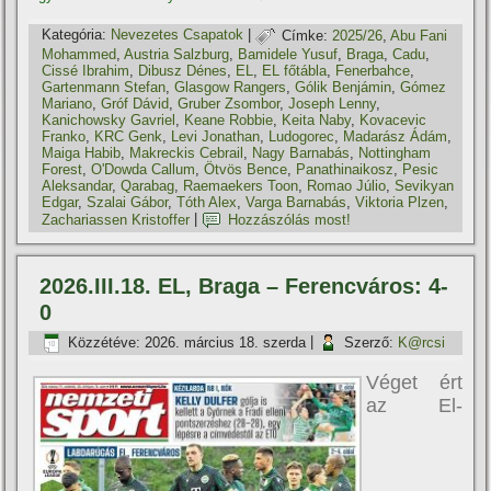
Kategória:
Nevezetes Csapatok
|
Címke:
2025/26
,
Abu Fani
Mohammed
,
Austria Salzburg
,
Bamidele Yusuf
,
Braga
,
Cadu
,
Cissé Ibrahim
,
Dibusz Dénes
,
EL
,
EL főtábla
,
Fenerbahce
,
Gartenmann Stefan
,
Glasgow Rangers
,
Gólik Benjámin
,
Gómez
Mariano
,
Gróf Dávid
,
Gruber Zsombor
,
Joseph Lenny
,
Kanichowsky Gavriel
,
Keane Robbie
,
Keita Naby
,
Kovacevic
Franko
,
KRC Genk
,
Levi Jonathan
,
Ludogorec
,
Madarász Ádám
,
Maiga Habib
,
Makreckis Cebrail
,
Nagy Barnabás
,
Nottingham
Forest
,
O'Dowda Callum
,
Ötvös Bence
,
Panathinaikosz
,
Pesic
Aleksandar
,
Qarabag
,
Raemaekers Toon
,
Romao Júlio
,
Sevikyan
Edgar
,
Szalai Gábor
,
Tóth Alex
,
Varga Barnabás
,
Viktoria Plzen
,
Zachariassen Kristoffer
|
Hozzászólás most!
2026.III.18. EL, Braga – Ferencváros: 4-
0
Közzétéve:
2026. március 18. szerda
|
Szerző:
K@rcsi
Véget ért
az El-