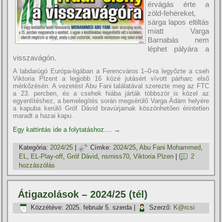
érvágás érte a
zöld-fehéreket,
sárga lapos eltiltás
miatt Varga
Barnabás nem
léphet pályára a
visszavágón.
A labdarúgó Európa-ligában a Ferencváros 1–0-ra legyőzte a cseh
Viktoria Plzent a legjobb 16 közé jutásért vívott párharc első
mérkőzésén. A vezetést Abu Fani találatával szerezte meg az FTC
a 23. percben, és a csehek hiába járták többször is közel az
egyenlítéshez, a bemelegítés során megsérülő Varga Ádám helyére
a kapuba kerülő Gróf Dávid bravúrjainak köszönhetően érintetlen
maradt a hazai kapu.
Egy kattintás ide a folytatáshoz....
→
Kategória:
2024/25
|
Címke:
2024/25
,
Abu Fani Mohammed
,
EL
,
EL-Play-off
,
Gróf Dávid
,
nsmiss70
,
Viktoria Plzen
|
2
hozzászólás
Átigazolások – 2024/25 (tél)
Közzétéve:
2025. február 5. szerda
|
Szerző:
K@rcsi