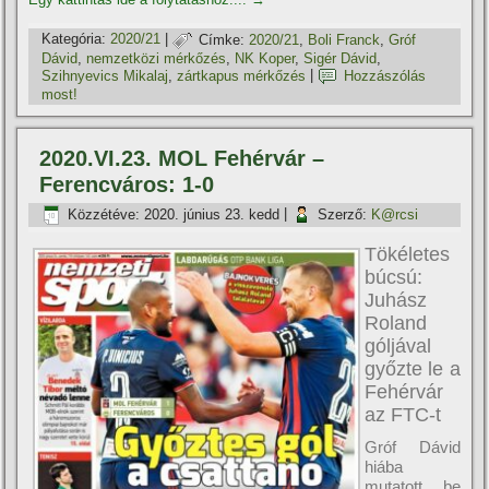
Kategória:
2020/21
|
Címke:
2020/21
,
Boli Franck
,
Gróf
Dávid
,
nemzetközi mérkőzés
,
NK Koper
,
Sigér Dávid
,
Szihnyevics Mikalaj
,
zártkapus mérkőzés
|
Hozzászólás
most!
2020.VI.23. MOL Fehérvár –
Ferencváros: 1-0
Közzétéve:
2020. június 23. kedd
|
Szerző:
K@rcsi
Tökéletes
búcsú:
Juhász
Roland
góljával
győzte le a
Fehérvár
az FTC-t
Gróf Dávid
hiába
mutatott be