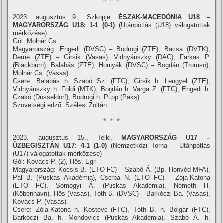
* * *
2023. augusztus 9., Szkopje,
ÉSZAK-MACEDÓNIA U18 –
MAGYARORSZÁG U18: 1-1 (0-1)
(Utánpótlás (U18) válogatottak
mérkőzése)
Gól: Molnár Cs.
Magyarország: Engedi (DVSC) – Bodrogi (ZTE), Bacsa (DVTK),
Deme (ZTE) – Girsik (Vasas), Vidnyánszky (DAC), Farkas P.
(Blackburn), Balabás (ZTE), Hornyák (DVSC) – Bogdán (Tromsö),
Molnár Cs. (Vasas)
Csere: Balabás h. Szabó Sz. (FTC), Girsik h. Lengyel (ZTE),
Vidnyánszky h. Földi (MTK), Bogdán h. Varga Z. (FTC), Engedi h.
Czakó (Düsseldorf), Bodrogi h. Pupp (Paks)
Szövetségi edző: Szélesi Zoltán
* * *
2023. augusztus 15., Telki,
MAGYARORSZÁG U17 –
ÜZBEGISZTÁN U17: 4-1 (1-0)
(Nemzetközi Torna – Utánpótlás
(U17) válogatottak mérkőzése)
Gól: Kovács P. (2), Hős, Egri
Magyarország: Kocsis B. (ETO FC) – Szabó Á. (Bp. Honvéd-MFA),
Pál B. (Puskás Akadémia), Csorba N. (ETO FC) – Zója-Katona
(ETO FC), Somogyi Á. (Puskás Akadémia), Németh H.
(Köbenhavn), Hős (Vasas), Tóth B. (DVSC) – Barkóczi Ba. (Vasas),
Kovács P. (Vasas)
Csere: Zója-Katona h. Kostevc (FTC), Tóth B. h. Bolgár (FTC),
Barkóczi Ba. h. Mondovics (Puskás Akadémia), Szabó Á. h.