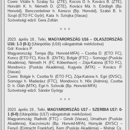
Csere: Vitális h. Szalay Sz. (ZTE), Kocsis D. h. Kovács B. (ZTE),
Horváth K. h. Németh D. (ZTE), Kovács Má. h. Eördögh (Bp.
Honvéd), Benczenleitner h. Kerezsi (Bp. Honvéd), Szabó B. h.
Szujó (ETO FC Győr), Kata h. Sztojka (Vasas)
Szövetségi edző: Gera Zoltán
* * *
2023. április 18., Telki,
MAGYARORSZÁG U16 – OLASZORSZÁG
U16: 1-3 (0-1)
(Utánpótlás (U16) válogatottak mérkőzése)
Gól: Kovács P.
Magyarország: Tompa (Bp. Honvéd-MFA) – Csorba D. (ETO FC),
Koncz (ETO FC), Kiss B. (DVTK), Bolgár (FTC) – Somogyi (Puskás
Akadémia), Németh H. (FC Köbenhavn) – Zója-Katona (ETO FC),
Mondovics (Puskás Akadémia), Kugyela (MTK) – Kovács P.
(Vasas)
Csere: Bolgár h. Csorba N. (ETO FC), Zója-Katona h. Egri (DVSC),
Somogyi h. Madarász (FTC), Mondovics h. Hős (Admira), Csorba
D. h. Oláh (MTK), Egri h. Szlovák (Bp. Honvéd-MFA)
Szövetségi edző: Sándor György
* * *
2023. április 19., Telki,
MAGYARORSZÁG U17 – SZERBIA U17: 0-
1 (0-0)
(Utánpótlás (U17) válogatottak mérkőzése)
Magyarország: Radnóti (FTC) – Girsik (Vasas), Umathum (Puskás
Akadémia), Kaczvinszki (Bp. Honvéd-MFA), Hornyák (DVSC) –
Fenyő (Eintracht Frankfurt), Kern (Puskás Akadémia) – Molnár Cs.