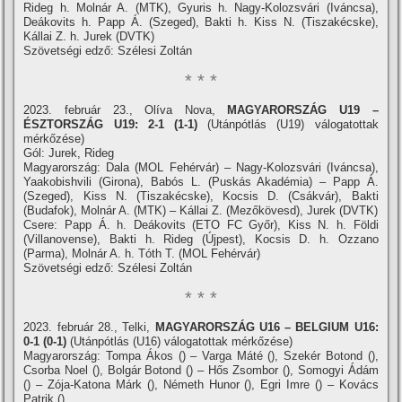
Rideg h. Molnár A. (MTK), Gyuris h. Nagy-Kolozsvári (Iváncsa),
Deákovits h. Papp Á. (Szeged), Bakti h. Kiss N. (Tiszakécske),
Kállai Z. h. Jurek (DVTK)
Szövetségi edző: Szélesi Zoltán
* * *
2023. február 23., Olíva Nova,
MAGYARORSZÁG U19 –
ÉSZTORSZÁG U19: 2-1 (1-1)
(Utánpótlás (U19) válogatottak
mérkőzése)
Gól: Jurek, Rideg
Magyarország: Dala (MOL Fehérvár) – Nagy-Kolozsvári (Iváncsa),
Yaakobishvili (Girona), Babós L. (Puskás Akadémia) – Papp Á.
(Szeged), Kiss N. (Tiszakécske), Kocsis D. (Csákvár), Bakti
(Budafok), Molnár A. (MTK) – Kállai Z. (Mezőkövesd), Jurek (DVTK)
Csere: Papp Á. h. Deákovits (ETO FC Győr), Kiss N. h. Földi
(Villanovense), Bakti h. Rideg (Újpest), Kocsis D. h. Ozzano
(Parma), Molnár A. h. Tóth T. (MOL Fehérvár)
Szövetségi edző: Szélesi Zoltán
* * *
2023. február 28., Telki,
MAGYARORSZÁG U16 – BELGIUM U16:
0-1 (0-1)
(Utánpótlás (U16) válogatottak mérkőzése)
Magyarország: Tompa Ákos () – Varga Máté (), Szekér Botond (),
Csorba Noel (), Bolgár Botond () – Hős Zsombor (), Somogyi Ádám
() – Zója-Katona Márk (), Németh Hunor (), Egri Imre () – Kovács
Patrik ()