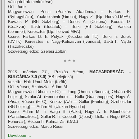
válogatottak mérkőzése)
Gól: Jurek
Magyarország: Pécsi (Puskás Akadémia) – Farkas B.
(Nyíregyháza), Yaakobishvili (Girona), Nagy Z. (Bp. Honvéd-MFA),
Kovács P. (RB Salzburg) – Dénes A. (Cesena), Kocsis D.
(Csákvár), Bakti (Budafok) – Berki (RB Salzburg), Vancsa
(Lommel), Keresztes (Bp. Honvéd-MFA)
Csere: Farkas B. h. Polyák (Kecskeméti TE), Berki h. Jurek
(DVTK), Keresztes h. Nagy-Kolozsvári (Iváncsa), Bakti h. Vajda
(Tiszakécske)
Szövetségi edző: Szélesi Zoltán
* * *
2023. március 27., Puskás Aréna,
MAGYARORSZÁG –
BULGÁRIA: 3-0 (3-0)
(EB-selejtező)
vezette: Halil Umut Meler (török)
Gól: Vécsei, Szobszlai, Ádám M.
Magyarország: Dibusz (FTC) — Lang (Omonia Nicosia), Orbán (RB
Leipzig), Szalai At. (Fenerbahce) — Bolla (Grasshoppers), Nagy Á.
(Pisa), Vécsei (FTC), Kerkez (AZ) — Sallai (Freiburg), Szoboszlai
(RB Leipzig) — Ádám M. (Ulszan Hyundai)
Csere: Ádám M. h. Varga B. (Paks), Nagy Á. h. Kleinheisler
(Panathinaikosz), Sallai R. h. Csoboth (Újpest), Bolla h. Nego (MOL
Fehérvár), Vécsei h. Kalmár Zs. (DAC)
Szövetségi edző: Marco Rossi
Bővebben …