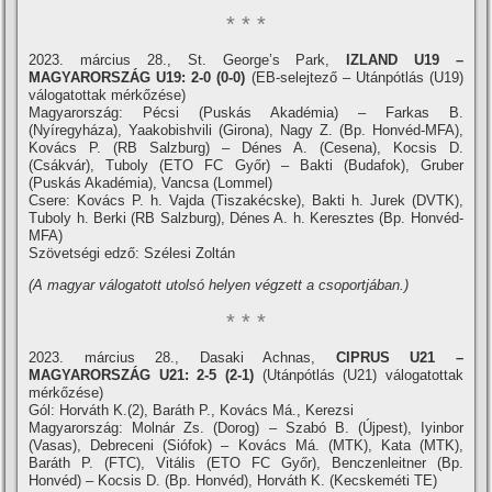
* * *
2023. március 28., St. George’s Park,
IZLAND U19 –
MAGYARORSZÁG U19: 2-0 (0-0)
(EB-selejtező – Utánpótlás (U19)
válogatottak mérkőzése)
Magyarország: Pécsi (Puskás Akadémia) – Farkas B.
(Nyíregyháza), Yaakobishvili (Girona), Nagy Z. (Bp. Honvéd-MFA),
Kovács P. (RB Salzburg) – Dénes A. (Cesena), Kocsis D.
(Csákvár), Tuboly (ETO FC Győr) – Bakti (Budafok), Gruber
(Puskás Akadémia), Vancsa (Lommel)
Csere: Kovács P. h. Vajda (Tiszakécske), Bakti h. Jurek (DVTK),
Tuboly h. Berki (RB Salzburg), Dénes A. h. Keresztes (Bp. Honvéd-
MFA)
Szövetségi edző: Szélesi Zoltán
(A magyar válogatott utolsó helyen végzett a csoportjában.)
* * *
2023. március 28., Dasaki Achnas,
CIPRUS U21 –
MAGYARORSZÁG U21: 2-5 (2-1)
(Utánpótlás (U21) válogatottak
mérkőzése)
Gól: Horváth K.(2), Baráth P., Kovács Má., Kerezsi
Magyarország: Molnár Zs. (Dorog) – Szabó B. (Újpest), Iyinbor
(Vasas), Debreceni (Siófok) – Kovács Má. (MTK), Kata (MTK),
Baráth P. (FTC), Vitális (ETO FC Győr), Benczenleitner (Bp.
Honvéd) – Kocsis D. (Bp. Honvéd), Horváth K. (Kecskeméti TE)