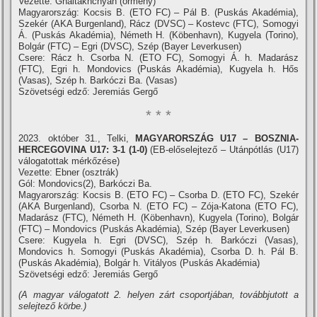
Vezette: Ghaltakhchyan (örmény)
Magyarország: Kocsis B. (ETO FC) – Pál B. (Puskás Akadémia),
Szekér (AKA Burgenland), Rácz (DVSC) – Kostevc (FTC), Somogyi
Á. (Puskás Akadémia), Németh H. (Köbenhavn), Kugyela (Torino),
Bolgár (FTC) – Egri (DVSC), Szép (Bayer Leverkusen)
Csere: Rácz h. Csorba N. (ETO FC), Somogyi Á. h. Madarász
(FTC), Egri h. Mondovics (Puskás Akadémia), Kugyela h. Hős
(Vasas), Szép h. Barkóczi Ba. (Vasas)
Szövetségi edző: Jeremiás Gergő
* * *
2023. október 31., Telki,
MAGYARORSZÁG U17 – BOSZNIA-
HERCEGOVINA U17: 3-1 (1-0)
(EB-előselejtező – Utánpótlás (U17)
válogatottak mérkőzése)
Vezette: Ebner (osztrák)
Gól: Mondovics(2), Barkóczi Ba.
Magyarország: Kocsis B. (ETO FC) – Csorba D. (ETO FC), Szekér
(AKA Burgenland), Csorba N. (ETO FC) – Zója-Katona (ETO FC),
Madarász (FTC), Németh H. (Köbenhavn), Kugyela (Torino), Bolgár
(FTC) – Mondovics (Puskás Akadémia), Szép (Bayer Leverkusen)
Csere: Kugyela h. Egri (DVSC), Szép h. Barkóczi (Vasas),
Mondovics h. Somogyi (Puskás Akadémia), Csorba D. h. Pál B.
(Puskás Akadémia), Bolgár h. Vitályos (Puskás Akadémia)
Szövetségi edző: Jeremiás Gergő
(A magyar válogatott 2. helyen zárt csoportjában, továbbjutott a
selejtező körbe.)