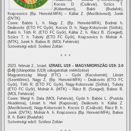
Kocsis D. (Csákvár), Szűcs T.
(Köbenhavn), Bakti (Budafok),
Krajcsovics (Bp. Honvéd-MFA) – Kállai Z. (Mezőkövesd), Jurek
(DVTK)
Csere: Babós L. h. Nagy Z. (Bp. Honvéd-MFA), Bodnár h.
Deákovits (ETO FC Győr), Kocsis D. h. Nagy-Kolozsvári (Siófok),
Bakti h. Tóth R. (ETO FC Győr), Kállai Z. h. Rácz B. (Szeged),
Szűcs T. h. Tuboly (ETO FC Győr), Krajcsovics h. Molnár A.
(MTK), Jurek h. Babos B. (MOL Fehérvár)
Szövetségi edző: Szélesi Zoltán
* * *
2023. február 2., Izrael,
IZRAEL U19 – MAGYARORSZÁG U19: 2-0
(1-0)
(Utánpótlás (U19) válogatottak mérkőzése)
Magyarország: Mergl (FTC) – Győri (Kecskemét), Lénárt
(Szentlőrinc), Nagy Z. (Bp. Honvéd-MFA) – Deákovits (ETO FC
Győr), Tóth R. (ETO FC Győr), Nagy-Kolozsvári (Siófok), Tuboly
(ETO FC Győr), Molnár A. (MTK) – Rácz B. (Szeged), Babos B.
(MOL Fehérvár)
Csere: Mergl h. Dala (MOL Fehérvár), Győri h. Babós L. (Puskás
Akadémia), Lénárt h. Heil (Kaposvár), Deákovits h. Kállai Z.
(Mezőkövesd), Nagy-Kolozsvári h. Kocsis D. (Csákvár), Rácz B. h.
Jurek (DVTK), Molnár A. h. Krajcsovics (Bp. Honvéd-MFA), Babos
B. h. Bakti (Budafok)
Szövetségi edző: Szélesi Zoltán