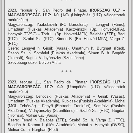
* * *
2023. február 9., San Pedro del Pinatar,
ÍRORSZÁG U17 –
MAGYARORSZÁG U17: 1-0 (1-0)
(Utánpótlás (U17) válogatottak
mérkőzése)
Magyarország: Yaakobisvili (FC Barcelona) – Lengyel (Főnix),
Umathum (Puskás Akadémia) Kaczvinszki (Bp. Honvéd-MFA),
Hornyák (DVSC) – Tóth L. (Bp. Honvéd-MFA), Balabás (ZTE), Bagi
(FTC) – Szabó Sz. (FTC), Simon B. (Bp. Honvéd-MFA), Varga Z.
(FTC)
Csere: Lengyel h. Girsik (Vasas), Umathum h. Burghart (Ried),
Szabó Sz. h. Somfalvi (Puskás Akadémia), Simon B. h. Bogdán
(Tromsö), Bagi h. Vidnyánszky (Szentlőrinc)
Szövetségi edző: Belvon Attila
* * *
2023. február 11., San Pedro del Pinatar,
ÍRORSZÁG U17 –
MAGYARORSZÁG U17: 0-0
(Utánpótlás (U17) válogatottak
mérkőzése)
Magyarország: Lehoczki (Puskás Akadémia) – Girsik (Vasas),
Umathum (Puskás Akadémia), Kubicsek (Puskás Akadémia), Mohai
(MOL Fehérvár) – Fenyő (Eintracht Frankfurt), Somfalvi (Puskás
Akadémia), Vidnyánszky (Szentlőrinc) – Szabó Sz. (FTC), Bogdán
(Tromsö), Molnár Cs. (Vasas)
Csere: Fenyő h. Balabás (ZTE), Szabó Sz. h. Varga Z. (FTC),
Bogdán h. Katona I. (Illés Akadémia), Mohai h. Hornyák (DVSC),
Molnár Cs. h. Burghart (Ried)