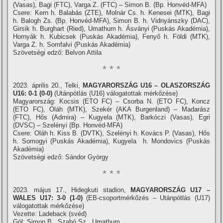
(Vasas), Bagi (FTC), Varga Z. (FTC) – Simon B. (Bp. Honvéd-MFA)
Csere: Kern h. Balabás (ZTE), Molnár Cs. h. Kenesei (MTK), Bagi
h. Balogh Zs. (Bp. Honvéd-MFA), Simon B. h. Vidnyánszky (DAC),
Girsik h. Burghart (Ried), Umathum h. Ásványi (Puskás Akadémia),
Hornyák h. Kubicsek (Puskás Akadémia), Fenyő h. Földi (MTK),
Varga Z. h. Somfalvi (Puskás Akadémia)
Szövetségi edző: Belvon Attila
* * *
2023. április 20., Telki,
MAGYARORSZÁG U16 – OLASZORSZÁG
U16: 0-1 (0-0)
(Utánpótlás (U16) válogatottak mérkőzése)
Magyarország: Kocsis (ETO FC) – Csorba N. (ETO FC), Koncz
(ETO FC), Oláh (MTK), Szekér (AKA Burgenland) – Madarász
(FTC), Hős (Admira) – Kugyela (MTK), Barkóczi (Vasas), Egri
(DVSC) – Szelényi (Bp. Honvéd-MFA)
Csere: Oláh h. Kiss B. (DVTK), Szelényi h. Kovács P. (Vasas), Hős
h. Somogyi (Puskás Akadémia), Kugyela h. Mondovics (Puskás
Akadémia)
Szövetségi edző: Sándor György
* * *
2023. május 17., Hidegkuti stadion,
MAGYARORSZÁG U17 –
WALES U17: 3-0 (1-0)
(EB-csoportmérkőzés – Utánpótlás (U17)
válogatottak mérkőzése)
Vezette: Ladeback (svéd)
Gól: Simon B., Szabó Sz., Umathum