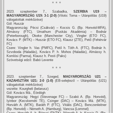
* * *
2023. szeptember 7., Szabadka,
SZERBIA U19 –
MAGYARORSZÁG U19: 3-1 (2-0)
(Vilotic Torna – Utánpótlás (U19)
válogatottak mérkőzése)
Gól: Huszár
Magyarország: Pécsi (Csákvár) – Kocsis G. (Bp. Honvéd-MFA),
Almássy (FTC), Umathum (Puskás Akadémia) – Bodnár
(Peterborough), Okeke (Manchester City), Vingler (ETO FC),
Kovács P. (MTK) – Huszár (ETO FC), Klausz (ZTE), Pető (Fehérvár
FC)
Csere: Vingler h. Vas (PMFC), Pető h. Tóth A. (FTC), Bodnár h.
Szvoboda (Haladás), Kovács P. h. Mohos (Haladás), Almássy h.
Komlósi (Parma), Klausz h. Pesti (Paks)
Szövetségi edző: Babó Levente
* * *
2023. szeptember 7., Szeged,
MAGYARORSZÁG U21 –
KAZAHSZTÁN U21: 2-0 (1-0)
(EB-selejtező – Utánpótlás (U21)
válogatottak mérkőzése)
vezette: Kourgheli (belarusz)
Gól: Kovács Má., Eördögh
Magyarország: Hegyi (Stevenage FC) – Szabó A. (Bp. Honvéd),
Iyinbor (Kecskeméti TE), Csinger (DAC) – Kovács Má. (MTK),
Horváth A. (MTK), Baráth P. (FTC), Vitális (DAC), Benczenleitner
(Bp. Honvéd) – Németh A. (Hamburg), Vancsa (Lommel)
Csere: Horváth A. h. Bényei (DVTK), Németh A. h. Kocsis D. (Bp.