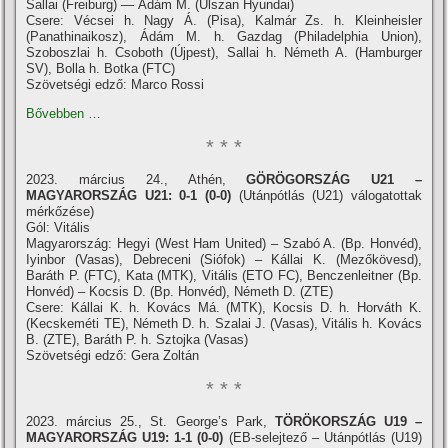
Sallai (Freiburg) — Ádám M. (Ulszan Hyundai)
Csere: Vécsei h. Nagy Á. (Pisa), Kalmár Zs. h. Kleinheisler
(Panathinaikosz), Ádám M. h. Gazdag (Philadelphia Union),
Szoboszlai h. Csoboth (Újpest), Sallai h. Németh A. (Hamburger
SV), Bolla h. Botka (FTC)
Szövetségi edző: Marco Rossi
Bővebben …
* * *
2023. március 24., Athén,
GÖRÖGORSZÁG U21 –
MAGYARORSZÁG U21: 0-1 (0-0)
(Utánpótlás (U21) válogatottak
mérkőzése)
Gól: Vitális
Magyarország: Hegyi (West Ham United) – Szabó A. (Bp. Honvéd),
Iyinbor (Vasas), Debreceni (Siófok) – Kállai K. (Mezőkövesd),
Baráth P. (FTC), Kata (MTK), Vitális (ETO FC), Benczenleitner (Bp.
Honvéd) – Kocsis D. (Bp. Honvéd), Németh D. (ZTE)
Csere: Kállai K. h. Kovács Má. (MTK), Kocsis D. h. Horváth K.
(Kecskeméti TE), Németh D. h. Szalai J. (Vasas), Vitális h. Kovács
B. (ZTE), Baráth P. h. Sztojka (Vasas)
Szövetségi edző: Gera Zoltán
* * *
2023. március 25., St. George’s Park,
TÖRÖKORSZÁG U19 –
MAGYARORSZÁG U19: 1-1 (0-0)
(EB-selejtező – Utánpótlás (U19)