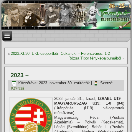
«
2023.XI.30. EKL-csoportkör: Cukaricki – Ferencváros: 1-2
Rózsa Tibor fényképalbumából
»
2023 –
Közzétéve:
2023. november 30. csütörtök
|
Szerző:
K@rcsi
2023. január 31., Izrael,
IZRAEL U19 –
MAGYARORSZÁG U19: 1-0 (0-0)
(Utánpótlás (U19) válogatottak
mérkőzése)
Magyarország: Pécsi (Puskás
Akadémia) – Polyák (Kecskemét),
Lénárt (Szentlőrinc), Babós L. (Puskás
Akadémia) – Bodnár (Peterborough),