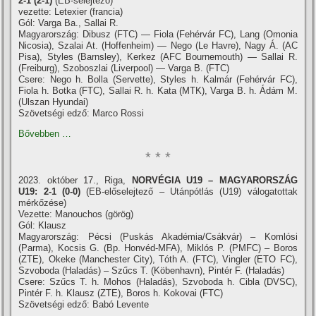
2-1 (2-1)
(EB-selejtező)
vezette: Letexier (francia)
Gól: Varga Ba., Sallai R.
Magyarország: Dibusz (FTC) — Fiola (Fehérvár FC), Lang (Omonia
Nicosia), Szalai At. (Hoffenheim) — Nego (Le Havre), Nagy Á. (AC
Pisa), Styles (Barnsley), Kerkez (AFC Bournemouth) — Sallai R.
(Freiburg), Szoboszlai (Liverpool) — Varga B. (FTC)
Csere: Nego h. Bolla (Servette), Styles h. Kalmár (Fehérvár FC),
Fiola h. Botka (FTC), Sallai R. h. Kata (MTK), Varga B. h. Ádám M.
(Ulszan Hyundai)
Szövetségi edző: Marco Rossi
Bővebben …
* * *
2023. október 17., Riga,
NORVÉGIA U19 – MAGYARORSZÁG
U19: 2-1 (0-0)
(EB-előselejtező – Utánpótlás (U19) válogatottak
mérkőzése)
Vezette: Manouchos (görög)
Gól: Klausz
Magyarország: Pécsi (Puskás Akadémia/Csákvár) – Komlósi
(Parma), Kocsis G. (Bp. Honvéd-MFA), Miklós P. (PMFC) – Boros
(ZTE), Okeke (Manchester City), Tóth A. (FTC), Vingler (ETO FC),
Szvoboda (Haladás) – Szűcs T. (Köbenhavn), Pintér F. (Haladás)
Csere: Szűcs T. h. Mohos (Haladás), Szvoboda h. Cibla (DVSC),
Pintér F. h. Klausz (ZTE), Boros h. Kokovai (FTC)
Szövetségi edző: Babó Levente