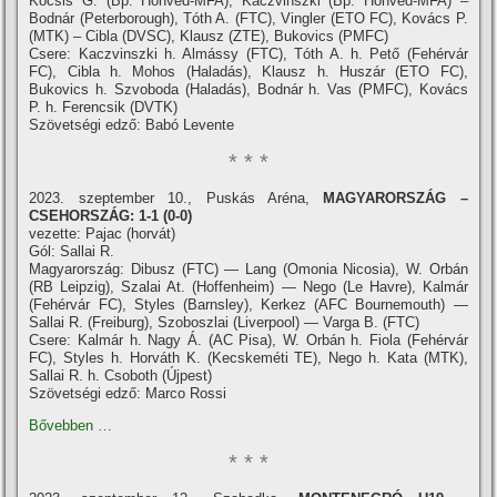
Kocsis G. (Bp. Honvéd-MFA), Kaczvinszki (Bp. Honvéd-MFA) –
Bodnár (Peterborough), Tóth A. (FTC), Vingler (ETO FC), Kovács P.
(MTK) – Cibla (DVSC), Klausz (ZTE), Bukovics (PMFC)
Csere: Kaczvinszki h. Almássy (FTC), Tóth A. h. Pető (Fehérvár
FC), Cibla h. Mohos (Haladás), Klausz h. Huszár (ETO FC),
Bukovics h. Szvoboda (Haladás), Bodnár h. Vas (PMFC), Kovács
P. h. Ferencsik (DVTK)
Szövetségi edző: Babó Levente
* * *
2023. szeptember 10., Puskás Aréna,
MAGYARORSZÁG –
CSEHORSZÁG: 1-1 (0-0)
vezette: Pajac (horvát)
Gól: Sallai R.
Magyarország: Dibusz (FTC) — Lang (Omonia Nicosia), W. Orbán
(RB Leipzig), Szalai At. (Hoffenheim) — Nego (Le Havre), Kalmár
(Fehérvár FC), Styles (Barnsley), Kerkez (AFC Bournemouth) —
Sallai R. (Freiburg), Szoboszlai (Liverpool) — Varga B. (FTC)
Csere: Kalmár h. Nagy Á. (AC Pisa), W. Orbán h. Fiola (Fehérvár
FC), Styles h. Horváth K. (Kecskeméti TE), Nego h. Kata (MTK),
Sallai R. h. Csoboth (Újpest)
Szövetségi edző: Marco Rossi
Bővebben …
* * *