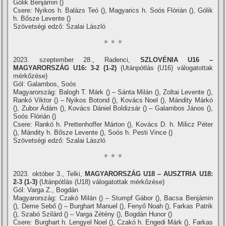
Gólik Benjámin ()
Csere: Nyikos h. Balázs Teó (), Magyarics h. Soós Flórián (), Gólik
h. Bősze Levente ()
Szövetségi edző: Szalai László
* * *
2023. szeptember 28., Radenci,
SZLOVÉNIA U16 –
MAGYARORSZÁG U16: 3-2 (1-2)
(Utánpótlás (U16) válogatottak
mérkőzése)
Gól: Galambos, Soós
Magyarország: Balogh T. Márk () – Sánta Milán (), Zoltai Levente (),
Rankó Viktor () – Nyikos Botond (), Kovács Noel (), Mándity Márkó
(), Zubor Ádám (), Kovács Dániel Boldizsár () – Galambos János (),
Soós Flórián ()
Csere: Rankó h. Prettenhoffer Márton (), Kovács D. h. Milicz Péter
(), Mándity h. Bősze Levente (), Soós h. Pesti Vince ()
Szövetségi edző: Szalai László
* * *
2023. október 3., Telki,
MAGYARORSZÁG U18 – AUSZTRIA U18:
2-3 (1-3)
(Utánpótlás (U18) válogatottak mérkőzése)
Gól: Varga Z., Bogdán
Magyarország: Czakó Milán () – Stumpf Gábor (), Bacsa Benjámin
(), Deme Sebő () – Burghart Manuel (), Fenyő Noah (), Farkas Patrik
(), Szabó Szilárd () – Varga Zétény (), Bogdán Hunor ()
Csere: Burghart h. Lengyel Noel (), Czakó h. Engedi Márk (), Farkas