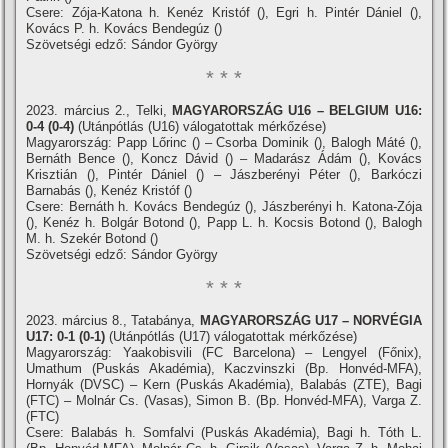
Csere: Zója-Katona h. Kenéz Kristóf (), Egri h. Pintér Dániel (),
Kovács P. h. Kovács Bendegúz ()
Szövetségi edző: Sándor György
* * *
2023. március 2., Telki,
MAGYARORSZÁG U16 – BELGIUM U16:
0-4 (0-4)
(Utánpótlás (U16) válogatottak mérkőzése)
Magyarország: Papp Lőrinc () – Csorba Dominik (), Balogh Máté (),
Bernáth Bence (), Koncz Dávid () – Madarász Ádám (), Kovács
Krisztián (), Pintér Dániel () – Jászberényi Péter (), Barkóczi
Barnabás (), Kenéz Kristóf ()
Csere: Bernáth h. Kovács Bendegúz (), Jászberényi h. Katona-Zója
(), Kenéz h. Bolgár Botond (), Papp L. h. Kocsis Botond (), Balogh
M. h. Szekér Botond ()
Szövetségi edző: Sándor György
* * *
2023. március 8., Tatabánya,
MAGYARORSZÁG U17 – NORVÉGIA
U17: 0-1 (0-1)
(Utánpótlás (U17) válogatottak mérkőzése)
Magyarország: Yaakobisvili (FC Barcelona) – Lengyel (Főnix),
Umathum (Puskás Akadémia), Kaczvinszki (Bp. Honvéd-MFA),
Hornyák (DVSC) – Kern (Puskás Akadémia), Balabás (ZTE), Bagi
(FTC) – Molnár Cs. (Vasas), Simon B. (Bp. Honvéd-MFA), Varga Z.
(FTC)
Csere: Balabás h. Somfalvi (Puskás Akadémia), Bagi h. Tóth L.