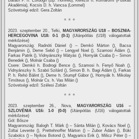
Baráth P. h. Eördögh (Bp. Honvéd), Kerezsi h. Komáromi (Puskás
Akadémia), Kocsis D. h. Vancsa (Lommel)
Szövetségi edző: Gera Zoltán
* * *
2023. szeptember 20., Telki,
MAGYARORSZÁG U18 – BOSZNIA-
HERCEGOVINA U18: 0-1 (0-1)
(Utánpótlás (U18) válogatottak
mérkőzése)
Magyarország: Radnóti Dániel () – Demkó Márton (), Bacsa
Benjámin (), Deme Sebő () – Lengyel Noel (), Szamosi Ádám (),
Farkas Patrik (), Vidnyánszky Mátyás (), Hornyák Csaba () – Simon
Benedek (), Molnár Csaba ()
Csere: Demkó h. Bodrogi Bence (), Szamosi h. Fenyő Noah (),
Vidnyánszky h. Szabó Szilárd (), Simon B. h. Bagi Ádám (), Farkas
P. h. Rehó Bálint (), Deme h. Stumpf Gábor (), Hornyák h. Mikolay
Timóteus (), Molnár Cs. h. Vas Milán ()
Szövetségi edző: Szélesi Zoltán
* * *
2023. szeptember 26., Nova,
MAGYARORSZÁG U16 –
SZLOVÉNIA U16: 1-0 (0-0)
(Utánpótlás (U16) válogatottak
mérkőzése)
Gól: Bősze
Magyarország: Balogh T. Márk () – Sánta Milán (), Kovács Noel (),
Zoltai Levente (), Prettehnoffer Márton () – Zubor Ádám (), Büki
Szabolcs () – Nyikos Botond (), Magyarics Erik (), Milicz Péter () –