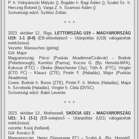
P. h. Vidnyánszki Mátyás (), Bogdán h. Bagi Ádám (), Szabó Sz. h.
Herczeg Botond (), Varga Z. h. Szamosi Ádám ()
Szövetségi edző: Szélesi Zoltán
* * *
2023. október 12., Riga,
LETTORSZÁG U19 – MAGYARORSZÁG
U19: 1-1 (0-0)
(EB-előselejtező – Utánpótlás (U19) válogatottak
mérkőzése)
Vezette: Manouchos (görög)
Gól: Major
Magyarország: Pécsi (Puskás Akadémia/Csákvár) – Bodnár
(Peterborough), Komlósi (Parma), Kocsis G. (Bp. Honvéd-MFA),
Kokovai (FTC) – Okeke (Manchester City), Tóth A. (FTC), Vingler
(ETO FC) – Klausz (ZTE), Pintér F. (Haladás), Major (Puskás
Akadémia)
Csere: Bodnár h. Boros (ZTE), Pintér F. h. Mohos (Haladás), Major
h. Szvoboda (Haladás), Vingler h. Cibla (DVSC)
Szövetségi edző: Babó Levente
* * *
2023. október 13., Motherwell,
SKÓCIA U21 – MAGYARORSZÁG
U21: 3-1 (3-1)
(EB-selejtező – Utánpótlás (U21) válogatottak
mérkőzése)
vezette: Kooij (holland)
Gól: Kovács B.
Magyarország: Hegyi (Stevenage FC) – Szabó A. (Bp. Honvéd),