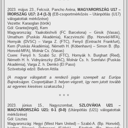
* * *
2023. május 23., Felcsút, Pancho Aréna,
MAGYARORSZÁG U17 –
ÍRORSZÁG U17: 2-4 (1-3)
(EB-csoportmérkőzés – Utánpótlás (U17)
válogatottak mérkőzése)
Vezette: Karaoglan (török)
Gól: Grante(öngól), Kern
Magyarország: Yaakobishvili (FC Barcelona) – Girsik (Vasas),
Umathum (Puskás Akadémia), Kaczvinszki (Bp. Honvéd-MFA),
Hornyák (DVSC) – Varga Z. (FTC), Fenyő (Eintracht Frankfurt),
Kern (Puskás Akadémia), Németh H. (Köbenhavn) – Simon B. (Bp.
Honvéd-MFA), Molnár Cs. (Vasas)
Csere: Fenyő h. Szabó Sz. (FTC), Hornyák h. Burghart (Ried),
Németh H. h. Vidnyánszky (DAC), Molnár Cs. h. Somfalvi (Puskás
Akadémia), Varga Z. h. Demkó (El Paso)
Szövetségi edző: Belvon Attila
(A magyar válogatott a rendező jogán szerepelt az Európa
Bajnokságon. Csoportjában 3. helyen végzett, így nem jutott tovább
az egyenes kieséses szakaszba.)
* * *
2023. június 15., Nagyszombat,
SZLOVÁKIA U21 –
MAGYARORSZÁG U21: 0-1 (0-0)
(Utánpótlás (U21) válogatottak
mérkőzése)
Gól: Lisztes
Magyarország: Hegyi (West Ham United) – Szabó A. (Bp. Honvéd),