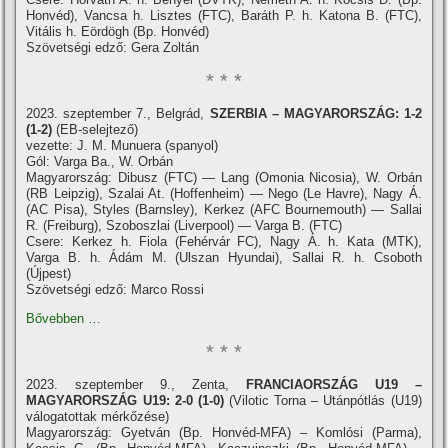
Honvéd), Vancsa h. Lisztes (FTC), Baráth P. h. Katona B. (FTC),
Vitális h. Eördögh (Bp. Honvéd)
Szövetségi edző: Gera Zoltán
* * *
2023. szeptember 7., Belgrád,
SZERBIA – MAGYARORSZÁG: 1-2
(1-2)
(EB-selejtező)
vezette: J. M. Munuera (spanyol)
Gól: Varga Ba., W. Orbán
Magyarország: Dibusz (FTC) — Lang (Omonia Nicosia), W. Orbán
(RB Leipzig), Szalai At. (Hoffenheim) — Nego (Le Havre), Nagy Á.
(AC Pisa), Styles (Barnsley), Kerkez (AFC Bournemouth) — Sallai
R. (Freiburg), Szoboszlai (Liverpool) — Varga B. (FTC)
Csere: Kerkez h. Fiola (Fehérvár FC), Nagy Á. h. Kata (MTK),
Varga B. h. Ádám M. (Ulszan Hyundai), Sallai R. h. Csoboth
(Újpest)
Szövetségi edző: Marco Rossi
Bővebben …
* * *
2023. szeptember 9., Zenta,
FRANCIAORSZÁG U19 –
MAGYARORSZÁG U19: 2-0 (1-0)
(Vilotic Torna – Utánpótlás (U19)
válogatottak mérkőzése)
Magyarország: Gyetván (Bp. Honvéd-MFA) – Komlósi (Parma),