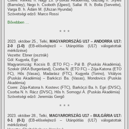
Csere: Kerkez h. Nagy Zs. (Puskás Akadémia), Gazdag h. Styles
(Barnsley), Nego h. Csoboth (Újpest), Sallai R. h. Bolla (Servette),
Varga B. h. Ádám M. (Ulszan Hyundai)
Szövetségi edző: Marco Rossi
Bővebben …
* * *
2023. október 25., Telki,
MAGYARORSZÁG U17 – ANDORRA U17:
2-0 (1-0)
(EB-előselejtező – Utánpótlás (U17) válogatottak
mérkőzése)
Vezette: Ebner (osztrák)
Gól: Kugyela, Egri
Magyarország: Kocsis B. (ETO FC) – Pál B. (Puskás Akadémia),
Szekér (AKA Burgenland), Csorba N. (ETO FC) – Zója-Katona (ETO
FC), Hős (Vasas), Madarász (FTC), Kugyela (Torino), Vitályos
(Puskás Akadémia) – Barkóczi Ba. (Vasas), Mondovics (Puskás
Akadémia)
Csere: Zója-Katona h. Kostevc (FTC), Barkóczi Ba. h. Egri (DVSC),
Csorba N. h. Rácz (DVSC), Hős h. Somogyi Á. (Puskás Akadémia)
Szövetségi edző: Jeremiás Gergő
* * *
2023. október 28., Telki,
MAGYARORSZÁG U17 – BULGÁRIA U17:
0-1 (0-1)
(EB-előselejtező – Utánpótlás (U17) válogatottak
mérkőzése)