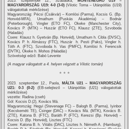
2023. szeptember 12., Szabadka,
MONTENEGRÓ U19 –
MAGYARORSZÁG U19: 4-0 (3-0)
(Vilotic Torna – Utánpótlás (U19)
válogatottak mérkőzése)
Magyarország: Pécsi (Csákvár) – Komlósi (Parma), Kocsis G. (Bp.
Honvéd-MFA), Umathum (Puskás Akadémia) – Bodnár
(Peterborough), Vingler (ETO FC), Okeke (Manchester City),
Kovács P. (MTK) – Huszár (ETO FC), Klausz (ZTE), Szvoboda
(Haladás)
Csere: Klausz h. Gyetván (Bp. Honvéd), Umathum h. Cibla (DVSC),
Kovács P. h. Almássy (FTC), Huszár h. Pesti (Paks), Vingler h.
Tóth A. (FTC), Szvoboda h. Vas (PMFC), Komlósi h. Ferencsik
(DVTK), Okeke h. Mohos (Haladás)
Szövetségi edző: Babó Levente
(A magyar válogatott a 4. helyen végzett a Vilotic tornán)
* * *
2023. szeptember 12., Paola,
MÁLTA U21 – MAGYARORSZÁG
U21: 0-3 (0-2)
(EB-selejtező – Utánpótlás (U21) válogatottak
mérkőzése)
vezette: Radina (cseh)
Gól: Kocsis D.(2), Kovács Má.
Magyarország: Hegyi (Stevenage FC) – Balogh B. (Parma), Iyinbor
(Kecskeméti TE), Csinger (DAC) – Kovács Má. (MTK), Kovács B.
(ZTE), Katona B. (FTC), Baráth P. (FTC), Kerezsi (Bp. Honvéd) –
Kocsis D. (Bp. Honvéd), Lisztes (FTC)
Csere: Katona B. h. Vitális (DAC), Lisztes h. Németh A. (Hamburg),