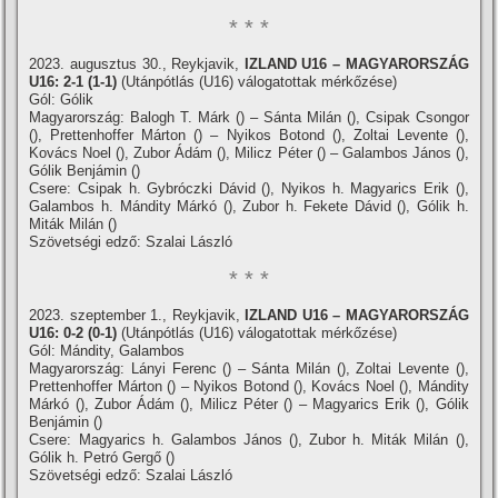
* * *
2023. augusztus 30., Reykjavik,
IZLAND U16 – MAGYARORSZÁG
U16: 2-1 (1-1)
(Utánpótlás (U16) válogatottak mérkőzése)
Gól: Gólik
Magyarország: Balogh T. Márk () – Sánta Milán (), Csipak Csongor
(), Prettenhoffer Márton () – Nyikos Botond (), Zoltai Levente (),
Kovács Noel (), Zubor Ádám (), Milicz Péter () – Galambos János (),
Gólik Benjámin ()
Csere: Csipak h. Gybróczki Dávid (), Nyikos h. Magyarics Erik (),
Galambos h. Mándity Márkó (), Zubor h. Fekete Dávid (), Gólik h.
Miták Milán ()
Szövetségi edző: Szalai László
* * *
2023. szeptember 1., Reykjavik,
IZLAND U16 – MAGYARORSZÁG
U16: 0-2 (0-1)
(Utánpótlás (U16) válogatottak mérkőzése)
Gól: Mándity, Galambos
Magyarország: Lányi Ferenc () – Sánta Milán (), Zoltai Levente (),
Prettenhoffer Márton () – Nyikos Botond (), Kovács Noel (), Mándity
Márkó (), Zubor Ádám (), Milicz Péter () – Magyarics Erik (), Gólik
Benjámin ()
Csere: Magyarics h. Galambos János (), Zubor h. Miták Milán (),
Gólik h. Petró Gergő ()
Szövetségi edző: Szalai László