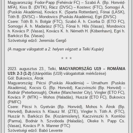
Magyarország: Fodor-Papp (Fehérvár FC) – Szabó Á. (Bp. Honvéd-
MFA), Kiss B. (DVTK), Rácz (DVSC) – Kostevc (FTC), Somogyi Á.
(Puskás Akadémia), Kovács K. (Sparta Rotterdam), Fónai (LASK),
Tóth B. (DVSC) – Mondovics (Puskás Akadémia), Egri (DVSC)
Csere: Tóth B. h. Bolgár (FTC), Szabó Á. h. Csorba D. (ETO FC),
Somogyi Á. h. Madarász (FTC), Fónai h. Hős (Vasas), Mondovics
h. Kovács P. (Vasas), Kovács K. h. Németh H. (Köbenhavn), Egri h.
Barkóczi Ba. (Vasas)
Szövetségi edző: Jeremiás Gergő
(A magyar válogatott a 2. helyen végzett a Telki Kupán)
* * *
2023. augusztus 23., Telki,
MAGYARORSZÁG U19 – ROMÁNIA
U19: 2-3 (1-2)
(Utánpótlás (U19) válogatottak mérkőzése)
Gól: Bukovics, Átrok
Magyarország: Pécsi (Puskás Akadémia) – Umathum (Puskás
Akadémia), Kocsis G. (Bp. Honvéd), Kaczvinszki (Bp. Honvéd) –
Bodnár (Peterborough), Okeke (Manchester City), Vingler (ETO FC),
Kovács P. (MTK) – Mohos (Haladás), Huszár (ETO FC), Bukovics
(PMFC)
Csere: Pécsi h. Gyetván (Bp. Honvéd), Mohos h. Átrok (Bp.
Honvéd), Bukovics h. Klausz M. (ZTE), Vingler h. Tóth A. (FTC),
Huszár h. Barkóczi Be. (Kozármisleny), Kaczvinszki h. Komlósi
(Parma), Bodnár h. Szvoboda (Haladás), Okeke h. Papp Cs.
(Vasas), Kovács P. h. Manner (FTC)
Szövetségi edző: Babó Levente