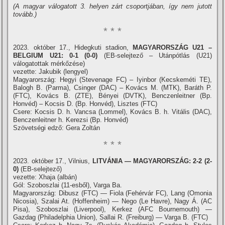
(A magyar válogatott 3. helyen zárt csoportjában, így nem jutott
tovább.)
* * *
2023. október 17., Hidegkuti stadion,
MAGYARORSZÁG U21 –
BELGIUM U21: 0-1 (0-0)
(EB-selejtező – Utánpótlás (U21)
válogatottak mérkőzése)
vezette: Jakubik (lengyel)
Magyarország: Hegyi (Stevenage FC) – Iyinbor (Kecskeméti TE),
Balogh B. (Parma), Csinger (DAC) – Kovács M. (MTK), Baráth P.
(FTC), Kovács B. (ZTE), Bényei (DVTK), Benczenleitner (Bp.
Honvéd) – Kocsis D. (Bp. Honvéd), Lisztes (FTC)
Csere: Kocsis D. h. Vancsa (Lommel), Kovács B. h. Vitális (DAC),
Benczenleitner h. Kerezsi (Bp. Honvéd)
Szövetségi edző: Gera Zoltán
* * *
2023. október 17., Vilnius,
LITVÁNIA — MAGYARORSZÁG: 2-2 (2-
0)
(EB-selejtező)
vezette: Xhaja (albán)
Gól: Szoboszlai (11-esből), Varga Ba.
Magyarország: Dibusz (FTC) — Fiola (Fehérvár FC), Lang (Omonia
Nicosia), Szalai At. (Hoffenheim) — Nego (Le Havre), Nagy Á. (AC
Pisa), Szoboszlai (Liverpool), Kerkez (AFC Bournemouth) —
Gazdag (Philadelphia Union), Sallai R. (Freiburg) — Varga B. (FTC)