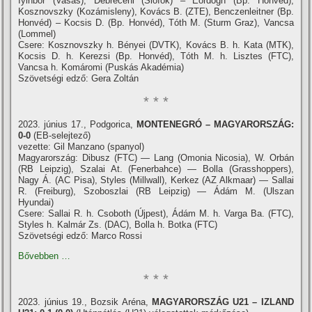
Iyinbor (Vasas), Debreceni (Siófok) – Eördögh (Bp. Honvéd),
Kosznovszky (Kozámisleny), Kovács B. (ZTE), Benczenleitner (Bp.
Honvéd) – Kocsis D. (Bp. Honvéd), Tóth M. (Sturm Graz), Vancsa
(Lommel)
Csere: Kosznovszky h. Bényei (DVTK), Kovács B. h. Kata (MTK),
Kocsis D. h. Kerezsi (Bp. Honvéd), Tóth M. h. Lisztes (FTC),
Vancsa h. Komáromi (Puskás Akadémia)
Szövetségi edző: Gera Zoltán
* * *
2023. június 17., Podgorica,
MONTENEGRÓ – MAGYARORSZÁG:
0-0
(EB-selejtező)
vezette: Gil Manzano (spanyol)
Magyarország: Dibusz (FTC) — Lang (Omonia Nicosia), W. Orbán
(RB Leipzig), Szalai At. (Fenerbahce) — Bolla (Grasshoppers),
Nagy Á. (AC Pisa), Styles (Millwall), Kerkez (AZ Alkmaar) — Sallai
R. (Freiburg), Szoboszlai (RB Leipzig) — Ádám M. (Ulszan
Hyundai)
Csere: Sallai R. h. Csoboth (Újpest), Ádám M. h. Varga Ba. (FTC),
Styles h. Kalmár Zs. (DAC), Bolla h. Botka (FTC)
Szövetségi edző: Marco Rossi
Bővebben …
* * *
2023. június 19., Bozsik Aréna,
MAGYARORSZÁG U21 – IZLAND