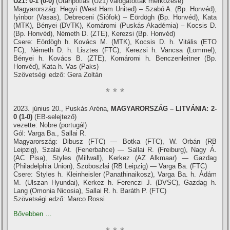
U21: 0-1 (0-0)
(Utánpótlás (U21) válogatottak mérkőzése)
Magyarország: Hegyi (West Ham United) – Szabó A. (Bp. Honvéd),
Iyinbor (Vasas), Debreceni (Siófok) – Eördögh (Bp. Honvéd), Kata
(MTK), Bényei (DVTK), Komáromi (Puskás Akadémia) – Kocsis D.
(Bp. Honvéd), Németh D. (ZTE), Kerezsi (Bp. Honvéd)
Csere: Eördögh h. Kovács M. (MTK), Kocsis D. h. Vitális (ETO
FC), Németh D. h. Lisztes (FTC), Kerezsi h. Vancsa (Lommel),
Bényei h. Kovács B. (ZTE), Komáromi h. Benczenleitner (Bp.
Honvéd), Kata h. Vas (Paks)
Szövetségi edző: Gera Zoltán
* * *
2023. június 20., Puskás Aréna,
MAGYARORSZÁG – LITVÁNIA: 2-
0 (1-0)
(EB-selejtező)
vezette: Nobre (portugál)
Gól: Varga Ba., Sallai R.
Magyarország: Dibusz (FTC) — Botka (FTC), W. Orbán (RB
Leipzig), Szalai At. (Fenerbahce) — Sallai R. (Freiburg), Nagy Á.
(AC Pisa), Styles (Millwall), Kerkez (AZ Alkmaar) — Gazdag
(Philadelphia Union), Szoboszlai (RB Leipzig) — Varga Ba. (FTC)
Csere: Styles h. Kleinheisler (Panathinaikosz), Varga Ba. h. Ádám
M. (Ulszan Hyundai), Kerkez h. Ferenczi J. (DVSC), Gazdag h.
Lang (Omonia Nicosia), Sallai R. h. Baráth P. (FTC)
Szövetségi edző: Marco Rossi
Bővebben …