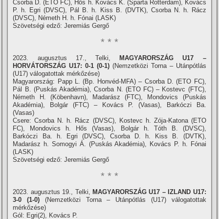
Csorba D. (ETO FC), Hős h. Kovács K. (Sparta Rotterdam), Kovács
P. h. Egri (DVSC), Pál B. h. Kiss B. (DVTK), Csorba N. h. Rácz
(DVSC), Németh H. h. Fónai (LASK)
Szövetségi edző: Jeremiás Gergő
* * *
2023. augusztus 17., Telki,
MAGYARORSZÁG U17 –
HORVÁTORSZÁG U17: 0-1 (0-1)
(Nemzetközi Torna – Utánpótlás
(U17) válogatottak mérkőzése)
Magyarország: Papp L. (Bp. Honvéd-MFA) – Csorba D. (ETO FC),
Pál B. (Puskás Akadémia), Csorba N. (ETO FC) – Kostevc (FTC),
Németh H. (Köbenhavn), Madarász (FTC), Mondovics (Puskás
Akadémia), Bolgár (FTC) – Kovács P. (Vasas), Barkóczi Ba.
(Vasas)
Csere: Csorba N. h. Rácz (DVSC), Kostevc h. Zója-Katona (ETO
FC), Mondovics h. Hős (Vasas), Bolgár h. Tóth B. (DVSC),
Barkóczi Ba. h. Egri (DVSC), Csorba D. h. Kiss B. (DVTK),
Madarász h. Somogyi Á. (Puskás Akadémia), Kovács P. h. Fónai
(LASK)
Szövetségi edző: Jeremiás Gergő
* * *
2023. augusztus 19., Telki,
MAGYARORSZÁG U17 – IZLAND U17:
3-0 (1-0)
(Nemzetközi Torna – Utánpótlás (U17) válogatottak
mérkőzése)
Gól: Egri(2), Kovács P.