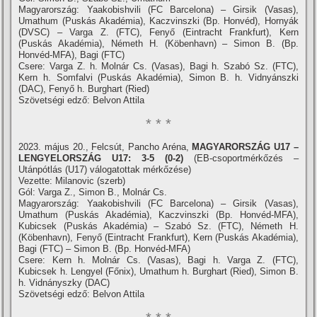
Magyarország: Yaakobishvili (FC Barcelona) – Girsik (Vasas),
Umathum (Puskás Akadémia), Kaczvinszki (Bp. Honvéd), Hornyák
(DVSC) – Varga Z. (FTC), Fenyő (Eintracht Frankfurt), Kern
(Puskás Akadémia), Németh H. (Köbenhavn) – Simon B. (Bp.
Honvéd-MFA), Bagi (FTC)
Csere: Varga Z. h. Molnár Cs. (Vasas), Bagi h. Szabó Sz. (FTC),
Kern h. Somfalvi (Puskás Akadémia), Simon B. h. Vidnyánszki
(DAC), Fenyő h. Burghart (Ried)
Szövetségi edző: Belvon Attila
* * *
2023. május 20., Felcsút, Pancho Aréna,
MAGYARORSZÁG U17 –
LENGYELORSZÁG U17: 3-5 (0-2)
(EB-csoportmérkőzés –
Utánpótlás (U17) válogatottak mérkőzése)
Vezette: Milanovic (szerb)
Gól: Varga Z., Simon B., Molnár Cs.
Magyarország: Yaakobishvili (FC Barcelona) – Girsik (Vasas),
Umathum (Puskás Akadémia), Kaczvinszki (Bp. Honvéd-MFA),
Kubicsek (Puskás Akadémia) – Szabó Sz. (FTC), Németh H.
(Köbenhavn), Fenyő (Eintracht Frankfurt), Kern (Puskás Akadémia),
Bagi (FTC) – Simon B. (Bp. Honvéd-MFA)
Csere: Kern h. Molnár Cs. (Vasas), Bagi h. Varga Z. (FTC),
Kubicsek h. Lengyel (Főnix), Umathum h. Burghart (Ried), Simon B.
h. Vidnányszky (DAC)
Szövetségi edző: Belvon Attila