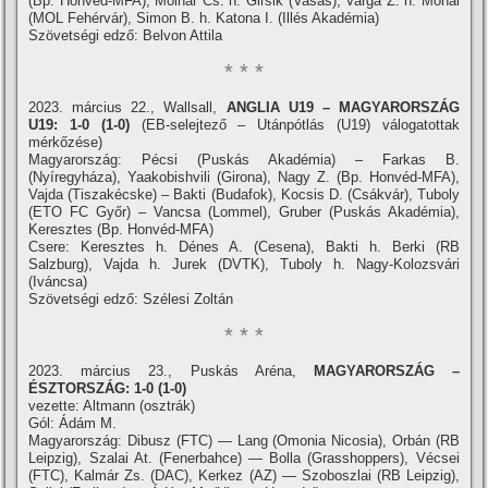
(Bp. Honvéd-MFA), Molnár Cs. h. Girsik (Vasas), Varga Z. h. Mohai
(MOL Fehérvár), Simon B. h. Katona I. (Illés Akadémia)
Szövetségi edző: Belvon Attila
* * *
2023. március 22., Wallsall,
ANGLIA U19 – MAGYARORSZÁG
U19: 1-0 (1-0)
(EB-selejtező – Utánpótlás (U19) válogatottak
mérkőzése)
Magyarország: Pécsi (Puskás Akadémia) – Farkas B.
(Nyíregyháza), Yaakobishvili (Girona), Nagy Z. (Bp. Honvéd-MFA),
Vajda (Tiszakécske) – Bakti (Budafok), Kocsis D. (Csákvár), Tuboly
(ETO FC Győr) – Vancsa (Lommel), Gruber (Puskás Akadémia),
Keresztes (Bp. Honvéd-MFA)
Csere: Keresztes h. Dénes A. (Cesena), Bakti h. Berki (RB
Salzburg), Vajda h. Jurek (DVTK), Tuboly h. Nagy-Kolozsvári
(Iváncsa)
Szövetségi edző: Szélesi Zoltán
* * *
2023. március 23., Puskás Aréna,
MAGYARORSZÁG –
ÉSZTORSZÁG: 1-0 (1-0)
vezette: Altmann (osztrák)
Gól: Ádám M.
Magyarország: Dibusz (FTC) — Lang (Omonia Nicosia), Orbán (RB
Leipzig), Szalai At. (Fenerbahce) — Bolla (Grasshoppers), Vécsei
(FTC), Kalmár Zs. (DAC), Kerkez (AZ) — Szoboszlai (RB Leipzig),