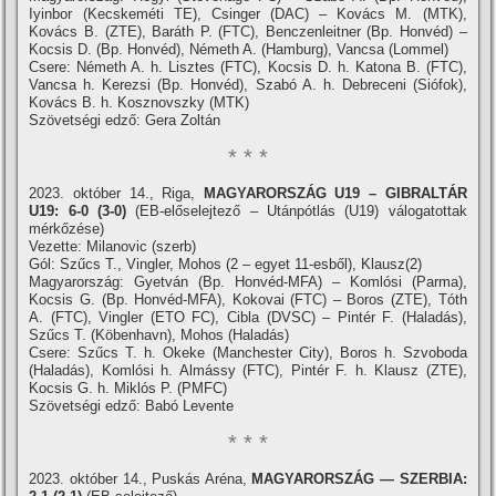
Iyinbor (Kecskeméti TE), Csinger (DAC) – Kovács M. (MTK),
Kovács B. (ZTE), Baráth P. (FTC), Benczenleitner (Bp. Honvéd) –
Kocsis D. (Bp. Honvéd), Németh A. (Hamburg), Vancsa (Lommel)
Csere: Németh A. h. Lisztes (FTC), Kocsis D. h. Katona B. (FTC),
Vancsa h. Kerezsi (Bp. Honvéd), Szabó A. h. Debreceni (Siófok),
Kovács B. h. Kosznovszky (MTK)
Szövetségi edző: Gera Zoltán
* * *
2023. október 14., Riga,
MAGYARORSZÁG U19 – GIBRALTÁR
U19: 6-0 (3-0)
(EB-előselejtező – Utánpótlás (U19) válogatottak
mérkőzése)
Vezette: Milanovic (szerb)
Gól: Szűcs T., Vingler, Mohos (2 – egyet 11-esből), Klausz(2)
Magyarország: Gyetván (Bp. Honvéd-MFA) – Komlósi (Parma),
Kocsis G. (Bp. Honvéd-MFA), Kokovai (FTC) – Boros (ZTE), Tóth
A. (FTC), Vingler (ETO FC), Cibla (DVSC) – Pintér F. (Haladás),
Szűcs T. (Köbenhavn), Mohos (Haladás)
Csere: Szűcs T. h. Okeke (Manchester City), Boros h. Szvoboda
(Haladás), Komlósi h. Almássy (FTC), Pintér F. h. Klausz (ZTE),
Kocsis G. h. Miklós P. (PMFC)
Szövetségi edző: Babó Levente
* * *
2023. október 14., Puskás Aréna,
MAGYARORSZÁG — SZERBIA: