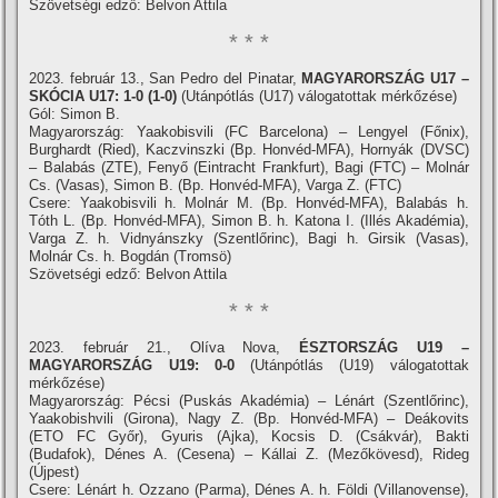
Szövetségi edző: Belvon Attila
* * *
2023. február 13., San Pedro del Pinatar,
MAGYARORSZÁG U17 –
SKÓCIA U17: 1-0 (1-0)
(Utánpótlás (U17) válogatottak mérkőzése)
Gól: Simon B.
Magyarország: Yaakobisvili (FC Barcelona) – Lengyel (Főnix),
Burghardt (Ried), Kaczvinszki (Bp. Honvéd-MFA), Hornyák (DVSC)
– Balabás (ZTE), Fenyő (Eintracht Frankfurt), Bagi (FTC) – Molnár
Cs. (Vasas), Simon B. (Bp. Honvéd-MFA), Varga Z. (FTC)
Csere: Yaakobisvili h. Molnár M. (Bp. Honvéd-MFA), Balabás h.
Tóth L. (Bp. Honvéd-MFA), Simon B. h. Katona I. (Illés Akadémia),
Varga Z. h. Vidnyánszky (Szentlőrinc), Bagi h. Girsik (Vasas),
Molnár Cs. h. Bogdán (Tromsö)
Szövetségi edző: Belvon Attila
* * *
2023. február 21., Olíva Nova,
ÉSZTORSZÁG U19 –
MAGYARORSZÁG U19: 0-0
(Utánpótlás (U19) válogatottak
mérkőzése)
Magyarország: Pécsi (Puskás Akadémia) – Lénárt (Szentlőrinc),
Yaakobishvili (Girona), Nagy Z. (Bp. Honvéd-MFA) – Deákovits
(ETO FC Győr), Gyuris (Ajka), Kocsis D. (Csákvár), Bakti
(Budafok), Dénes A. (Cesena) – Kállai Z. (Mezőkövesd), Rideg
(Újpest)
Csere: Lénárt h. Ozzano (Parma), Dénes A. h. Földi (Villanovense),