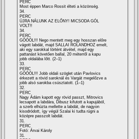
PERC
Most éppen Marco Rossit élteti a közönség.
34.
PERC
ÚJRA NÁLUNK AZ ELŐNY! MICSODA GÓL
VOLT!!
34.
PERC
GÓÓÓL!!! Nego mentett meg egy hosszan előre
vágott labdát, majd SALLAI ROLANDHOZ emelt,
aki egy sarokkal történt átvétel, majd egy
pattanást követően ballal, 20 méterről a kapu
jobb oldalába lőtt. (2–1)
33.
PERC
GÓÓÓL!!! Jobb oldali szöglet után Pavlovics
érkezett a rövid saroknál és Vargát megelőzve a
jobb alsó sarokba csúsztatott. (1–1)
32.
PERC
Nagy Ádám kapott egy rövid passzt, Mitrovics
lecsapott a labdára, Dibusz kifutott a kapujából,
a szerb elhúzta mellette a labdát, de nagyon
kisodródott, így végül Szalai ki tudta rúgni a
középre passzolt labdát.
31.
PERC
Fotó: Árvai Károly
31.