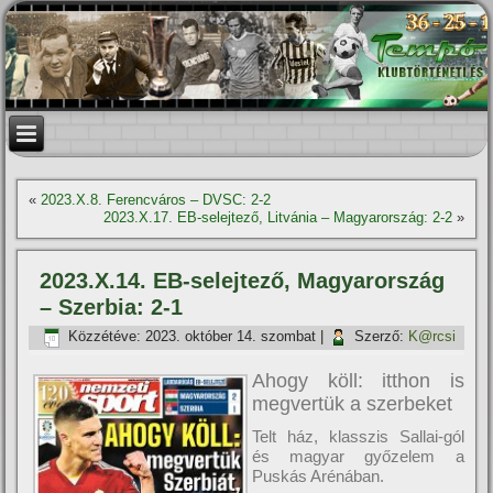
«
2023.X.8. Ferencváros – DVSC: 2-2
2023.X.17. EB-selejtező, Litvánia – Magyarország: 2-2
»
2023.X.14. EB-selejtező, Magyarország
– Szerbia: 2-1
Közzétéve:
2023. október 14. szombat
|
Szerző:
K@rcsi
Ahogy köll: itthon is
megvertük a szerbeket
Telt ház, klasszis Sallai-gól
és magyar győzelem a
Puskás Arénában.