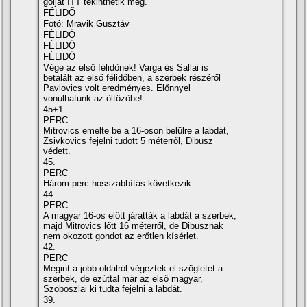
gólját ITT tekinthetik meg.
FÉLIDŐ
Fotó: Mravik Gusztáv
FÉLIDŐ
FÉLIDŐ
FÉLIDŐ
Vége az első félidőnek! Varga és Sallai is
betalált az első félidőben, a szerbek részéről
Pavlovics volt eredményes. Előnnyel
vonulhatunk az öltözőbe!
45+1.
PERC
Mitrovics emelte be a 16-oson belülre a labdát,
Zsivkovics fejelni tudott 5 méterről, Dibusz
védett.
45.
PERC
Három perc hosszabbítás következik.
44.
PERC
A magyar 16-os előtt járatták a labdát a szerbek,
majd Mitrovics lőtt 16 méterről, de Dibusznak
nem okozott gondot az erőtlen kísérlet.
42.
PERC
Megint a jobb oldalról végeztek el szögletet a
szerbek, de ezúttal már az első magyar,
Szoboszlai ki tudta fejelni a labdát.
39.