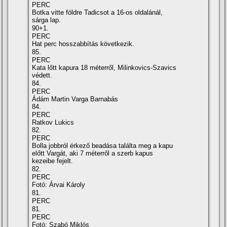
PERC
Botka vitte földre Tadicsot a 16-os oldalánál,
sárga lap.
90+1.
PERC
Hat perc hosszabbítás következik.
85.
PERC
Kata lőtt kapura 18 méterről, Milinkovics-Szavics
védett.
84.
PERC
Ádám Martin Varga Barnabás
84.
PERC
Ratkov Lukics
82.
PERC
Bolla jobbról érkező beadása találta meg a kapu
előtt Vargát, aki 7 méterről a szerb kapus
kezeibe fejelt.
82.
PERC
Fotó: Árvai Károly
81.
PERC
81.
PERC
Fotó: Szabó Miklós