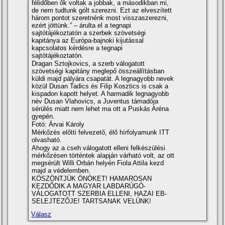
félidőben ők voltak a jobbak, a másodikban mi,
de nem tudtunk gólt szerezni. Ezt az elveszített
három pontot szeretnénk most visszaszerezni,
ezért jöttünk.” – árulta el a tegnapi
sajtótájékoztatón a szerbek szövetségi
kapitánya az Európa-bajnoki kijutással
kapcsolatos kérdésre a tegnapi
sajtótájékoztatón.
Dragan Sztojkovics, a szerb válogatott
szövetségi kapitány meglepő összeállításban
küldi majd pályára csapatát. A legnagyobb nevek
közül Dusan Tadics és Filip Kosztics is csak a
kispadon kapott helyet. A harmadik legnagyobb
név Dusan Vlahovics, a Juventus támadója
sérülés miatt nem lehet ma ott a Puskás Aréna
gyepén.
Fotó: Árvai Károly
Mérkőzés előtti felvezető, élő hírfolyamunk ITT
olvasható.
Ahogy az a cseh válogatott elleni felkészülési
mérkőzésen történtek alapján várható volt, az ott
megsérült Willi Orbán helyén Fiola Attila kezd
majd a védelemben.
KÖSZÖNTJÜK ÖNÖKET! HAMAROSAN
KEZDŐDIK A MAGYAR LABDARÚGÓ-
VÁLOGATOTT SZERBIA ELLENI, HAZAI EB-
SELEJTEZŐJE! TARTSANAK VELÜNK!
Válasz