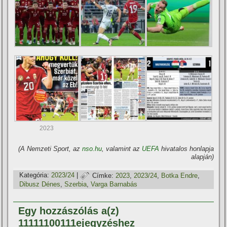
2023
(A Nemzeti Sport, az
nso.hu
, valamint az
UEFA
hivatalos honlapja
alapján)
Kategória:
2023/24
|
Címke:
2023
,
2023/24
,
Botka Endre
,
Dibusz Dénes
,
Szerbia
,
Varga Barnabás
Egy hozzászólás a(z)
11111100111ejegyzéshez