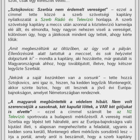
szólt, csak egy keresztet vetett…
„Sztojkovics: Szerbia nem érdemelt vereséget”
– ezzel a
címmel tette közzé a szerb szövetségi kapitány
nyilatkozatát
a
Szerb Rádió és Televízió
honlapja. A szerb
szövetségi kapitány a meccs után azonnal a köztelevízió kamerája
elé állt, és elmondta, hogy nagyon nehezen viseli a vereséget,
különösen úgy, hogy a játékosok mindent úgy tettek, ahogy kérte
tőlük:
„Amit megbeszéltünk az öltözőben, az úgy volt a pályán.
Ellenőrzésünk alatt tartottuk a meccset, és sok helyzetet
dolgoztunk ki”
– mondta a kapitány, aki hozzátette, már gratulált is
Magyarországnak ahhoz, hogy továbbjutott, illetve, hogy kétszer
legyőzte Szerbiát.
„Nekünk a saját kezünkben van a sorsunk”
– tette hozzá
Sztojkovics, ami igaz is, hiszen, ha kedden legyőzik Montenegrót,
akkor szinte biztos, hogy ott lesznek a jövő évi Európa-
bajnokságon, amelyet Németországban rendeznek.
„A magyarok megbüntették a védelem hibáit. Nem volt
szerencséjük a sasoknak, két kapufát lőttek, a VAR két góljukat
is elvette”
– ezzel a címmel számolt be
az
N1
Televízió
sportrovata a budapesti mérkőzésről. A vereség miatt
Szerbia egy lépést tett hátrafelé, ami az Európa-bajnokságra való
kijutást illeti, s alaposan megnehezítette a feladatát, ugyanis a
kedden sorra kerülő, Montenegró elleni mérkőzés sorsdöntő lesz –
írja a portál, amely arról is beszámolt, hogy a szerb kapitány