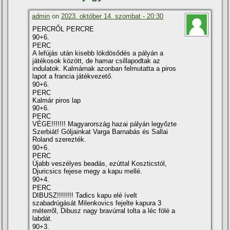
admin
on
2023. október 14. szombat - 20:30
PERCRŐL PERCRE
90+6.
PERC
A lefújás után kisebb lökdösődés a pályán a
játékosok között, de hamar csillapodtak az
indulatok. Kalmárnak azonban felmutatta a piros
lapot a francia játékvezető.
90+6.
PERC
Kalmár piros lap
90+6.
PERC
VÉGE!!!!!!! Magyarország hazai pályán legyőzte
Szerbiát! Góljainkat Varga Barnabás és Sallai
Roland szerezték.
90+6.
PERC
Újabb veszélyes beadás, ezúttal Koszticstól,
Djuricsics fejese megy a kapu mellé.
90+4.
PERC
DIBUSZ!!!!!!!! Tadics kapu elé ívelt
szabadrúgását Milenkovics fejelte kapura 3
méterről, Dibusz nagy bravúrral tolta a léc fölé a
labdát.
90+3.