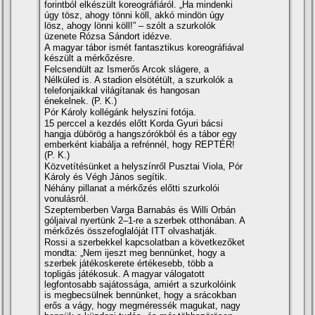
forintból elkészült koreográfiáról. „Ha mindenki
úgy tösz, ahogy tönni köll, akkó mindön úgy
lösz, ahogy lönni köll!” – szólt a szurkolók
üzenete Rózsa Sándort idézve.
A magyar tábor ismét fantasztikus koreográfiával
készült a mérkőzésre.
Felcsendült az Ismerős Arcok slágere, a
Nélküled is. A stadion elsötétült, a szurkolók a
telefonjaikkal világítanak és hangosan
énekelnek. (P. K.)
Pór Károly kollégánk helyszíni fotója.
15 perccel a kezdés előtt Korda Gyuri bácsi
hangja dübörög a hangszórókból és a tábor egy
emberként kiabálja a refrénnél, hogy REPTÉR!
(P. K.)
Közvetítésünket a helyszínről Pusztai Viola, Pór
Károly és Végh János segítik.
Néhány pillanat a mérkőzés előtti szurkolói
vonulásról.
Szeptemberben Varga Barnabás és Willi Orbán
góljaival nyertünk 2–1-re a szerbek otthonában. A
mérkőzés összefoglalóját ITT olvashatják.
Rossi a szerbekkel kapcsolatban a következőket
mondta: „Nem ijeszt meg bennünket, hogy a
szerbek játékoskerete értékesebb, több a
topligás játékosuk. A magyar válogatott
legfontosabb sajátossága, amiért a szurkolóink
is megbecsülnek bennünket, hogy a srácokban
erős a vágy, hogy megméressék magukat, nagy