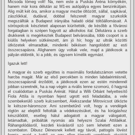
Micsoda tömeg volt! Na, nem este a Puskás Aréna környékén,
hanem már kora délután az M1-es autópálya egyes benzinkútjain.
Alig múlt két óra, amikor a magyar mezbe öltözött, sállal, sapkával,
zászlókkal, dudával, dobbal felszerelt magyar szurkolók
megszállták a Budapest irányába haladó oldal töltőállomásait. A
söröspolcok készleteit alaposan kiürítették, de később a fővárosi
forgatagban is szépen fogyott az alkoholos ital. Délutánra a szerb
drukkerek is megérkeztek Budapest belvárosába, több csoport is a
kiülős helyeken sütkérezett, ám jó hír, hogy az ultrák közötti
ütközetek elmaradtak, mindenki békésen hangolódott az esti
összecsapásra. Alighanem úgy voltak vele, majd a játékosok a
pályán eldöntik, ki a jobb, és úgysem kímélik egymást.
Igazuk lett!
A magyar és szerb együttes is maximális fordulatszámon vetette
harcba magát. Már az első percekben is minden labdaérintésnél,
összecsapásnál érződött, a játékosok ezen az estén mindennél
jobban szeretnék, ha a nap végén a rivális lenne szomorú, ő hagyná
el csalódottan a Puskás Arénát. Hátul a Willi Orbánt helyettesítő
Fiola Attila is nyomban fejest ugrott esti feladatába, a vele
szembekerülő szerb kulcsembert, Alekszandar Mitrovicsot ütközte
le kétszer-háromszor. Ami szembetűnő volt, hogy a vendégek
rögtön az elejétől feltolták a védekezésüket, és ha kirúgáshoz
készülődött, esetleg hátul adogatott a magyar válogatott,
letámadtak, próbálták nyomás alá helyezni Szalai Attiláékat.
Ráhangolódásról, kezdeti kivárásról szó sem lehetett ezen a
szombaton. Dibusz Dénesnek kellett egy távoli, pattogós lövést
fognia, majd a kettő az egy ellen támadó vendégek akcióját