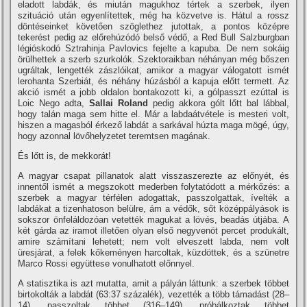
eladott labdák, és miután magukhoz tértek a szerbek, ilyen
szituáció után egyenlítettek, még ha közvetve is. Hátul a rossz
döntéseinket követően szöglethez jutottak, a pontos középre
tekerést pedig az előrehúzódó belső védő, a Red Bull Salzburgban
légióskodó Sztrahinja Pavlovics fejelte a kapuba. De nem sokáig
örülhettek a szerb szurkolók. Szektoraikban néhányan még bőszen
ugráltak, lengették zászlóikat, amikor a magyar válogatott ismét
lerohanta Szerbiát, és néhány húzásból a kapuja előtt termett. Az
akció ismét a jobb oldalon bontakozott ki, a gólpasszt ezúttal is
Loic Nego adta,
Sallai Roland
pedig akkora gólt lőtt bal lábbal,
hogy talán maga sem hitte el. Már a labdaátvétele is mesteri volt,
hiszen a magasból érkező labdát a sarkával húzta maga mögé, úgy,
hogy azonnal lövőhelyzetet teremtsen magának.
És lőtt is, de mekkorát!
A magyar csapat pillanatok alatt visszaszerezte az előnyét, és
innentől ismét a megszokott mederben folytatódott a mérkőzés: a
szerbek a magyar térfélen adogattak, passzolgattak, ívelték a
labdákat a tizenhatoson belülre, ám a védők, sőt középpályások is
sokszor önfeláldozóan vetették magukat a lövés, beadás útjába. A
két gárda az iramot illetően olyan első negyvenöt percet produkált,
amire számítani lehetett; nem volt elveszett labda, nem volt
üresjárat, a felek kőkeményen harcoltak, küzdöttek, és a szünetre
Marco Rossi együttese vonulhatott előnnyel.
A statisztika is azt mutatta, amit a pályán láttunk: a szerbek többet
birtokolták a labdát (63:37 százalék), vezették a több támadást (28–
14), passzoltak többet (316–149), próbálkoztak többet