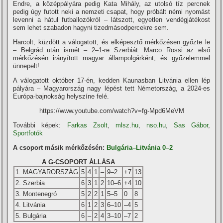
Endre, a középpályára pedig Kata Mihály, az utolsó tíz percnek
pedig úgy futott neki a nemzeti csapat, hogy próbált némi nyomást
levenni a hátul futballozókról – látszott, egyetlen vendégjátékost
sem lehet szabadon hagyni tizedmásodpercekre sem.
Harcolt, küzdött a válogatott, és elképesztő mérkőzésen győzte le
– Belgrád után ismét – 2–1-re Szerbiát. Marco Rossi az első
mérkőzésén irányított magyar állampolgárként, és győzelemmel
ünnepelt!
A válogatott október 17-én, kedden Kaunasban Litvánia ellen lép
pályára – Magyarország nagy lépést tett Németország, a 2024-es
Európa-bajnokság helyszíne felé.
https://www.youtube.com/watch?v=fg-Mpd6MeVM
További képek:
Farkas Zsolt
,
mlsz.hu
,
nso.hu
,
Sas Gábor
,
Sportfotók
A csoport másik mérkőzésén:
Bulgária–Litvánia 0–2
A G-CSOPORT ÁLLÁSA
1. MAGYARORSZÁG
5
4
1
–
9–2
+7
13
2. Szerbia
6
3
1
2
10–6
+4
10
3. Montenegró
5
2
2
1
5–5
0
8
4. Litvánia
6
1
2
3
6–10
–4
5
5. Bulgária
6
–
2
4
3–10
–7
2