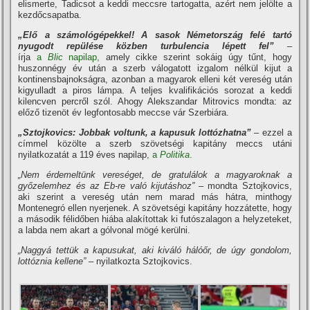
elismerte, Tadicsot a keddi meccsre tartogatta, azért nem jelölte a
kezdőcsapatba.
„Elő a számológépekkel! A sasok Németország felé tartó
nyugodt repülése közben turbulencia lépett fel”
–
írja
a
Blic
napilap,
amely cikke szerint sokáig úgy tűnt, hogy
huszonnégy év után a szerb válogatott izgalom nélkül kijut a
kontinensbajnokságra, azonban a magyarok elleni két vereség után
kigyulladt a piros lámpa. A teljes kvalifikációs sorozat a keddi
kilencven percről szól. Ahogy Alekszandar Mitrovics mondta: az
előző tizenöt év legfontosabb meccse vár Szerbiára.
„Sztojkovics: Jobbak voltunk, a kapusuk lottózhatna”
– ezzel a
címmel közölte a szerb szövetségi kapitány meccs utáni
nyilatkozatát a 119 éves napilap
, a
Politika
.
„Nem érdemeltünk vereséget, de gratulálok a magyaroknak a
győzelemhez és az Eb-re való kijutáshoz”
– mondta Sztojkovics,
aki szerint a vereség után nem marad más hátra, minthogy
Montenegró ellen nyerjenek. A szövetségi kapitány hozzátette, hogy
a második félidőben hiába alakítottak ki futószalagon a helyzeteket,
a labda nem akart a gólvonal mögé kerülni.
„Naggyá tettük a kapusukat, aki kiváló hálóőr, de úgy gondolom,
lottóznia kellene”
– nyilatkozta Sztojkovics.