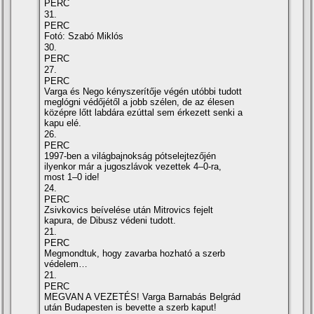
PERC
31.
PERC
Fotó: Szabó Miklós
30.
PERC
27.
PERC
Varga és Nego kényszerítője végén utóbbi tudott
meglógni védőjétől a jobb szélen, de az élesen
középre lőtt labdára ezúttal sem érkezett senki a
kapu elé.
26.
PERC
1997-ben a világbajnokság pótselejtezőjén
ilyenkor már a jugoszlávok vezettek 4–0-ra,
most 1–0 ide!
24.
PERC
Zsivkovics beívelése után Mitrovics fejelt
kapura, de Dibusz védeni tudott.
21.
PERC
Megmondtuk, hogy zavarba hozható a szerb
védelem…
21.
PERC
MEGVAN A VEZETÉS! Varga Barnabás Belgrád
után Budapesten is bevette a szerb kaput!