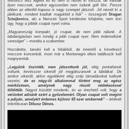
Mitrovics lesz legelöl és ez nem is nézett ki rosszul, de vannak
ilyen meccsek, amikor egyszerűen nem tudunk gólt lőni. Persze
ebben az ellenfél kapusa is nagy szerepet játszott. Jól nézett ki a
játékunk, mindent kiadtak magukból a fiúk”
– összegzett
Dragan
Sztojkovics
, aki a Nemzeti Sport kérdésére kifejtette, nem érzi
úgy, hogy a jobbik csapat nyert volna.
„Magyarország kompakt, jó csapat, de nem jobb nálunk. A
labdarúgásban nem mindig a jobb csapat nyer. Nem érdemeltünk
vereséget” –
mondta a szakember.
Hozzátette, tanulni kell a hibákból, de innentől a következő
meccsre koncentrál, most már a Montenegró elleni találkozót kell
megnyerniük.
„Legyünk őszinték, nem játszottunk jól,
elég pontatlanok
voltunk, kevésszer sikerült jól megjátszanunk a labdákat.
De
amikor sikerült, akkor egyébként elég szép támadásokat tudtunk
vezetni,
de ez négy-öt alkalommal történt meg az egész
mérkőzésen, amelynek nagy részét védekezéssel
töltöttük.
Nagyot küzdött mindenki, és az érezhető volt, hogy
a
vérünket adnánk ezért a győzelemért. Olyan csapat volt megint
a pályán, amelyért érdemes kijönni 65 ezer embernek”
– értékelt
önkritikusan
Dibusz Dénes.