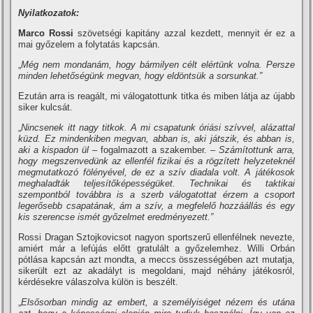
Nyilatkozatok:
Marco Rossi
szövetségi kapitány azzal kezdett, mennyit ér ez a
mai győzelem a folytatás kapcsán.
„
Még nem mondanám, hogy bármilyen célt elértünk volna. Persze
minden lehetőségünk megvan, hogy eldöntsük a sorsunkat.”
Ezután arra is reagált, mi válogatottunk titka és miben látja az újabb
siker kulcsát.
„
Nincsenek itt nagy titkok. A mi csapatunk óriási szívvel, alázattal
küzd. Ez mindenkiben megvan,
abban is,
aki játszik, és abban is,
aki a kispadon ül
–
fogalmazott a szakember. –
Számítottunk arra,
hogy megszenvedünk az ellenfél fizikai és a rögzített helyzeteknél
me
g
mutatkozó fölényé
vel
, de ez a szív diadala volt. A játékosok
meghaladták teljesítőképességüket. Technikai és taktikai
szempontból továbbra is a szerb válogatottat érzem a csoport
legerősebb csapatának, ám a szív, a megfelelő hozz
á
állás és egy
kis szerencse ismét győzelmet eredményezett.”
Rossi Dragan Sztojkovicsot nagyon sportszerű ellenfélnek nevezte,
amiért már a lefújás előtt gratulált a győzelemhez. Willi Orbán
pótlása kapcsán azt mondta, a meccs összességében azt mutatja,
sikerült ezt az akadályt is megoldani, majd néhány játékosról,
kérdésekre válaszolva külön is beszélt.
„
Elsősorban mindig az embert, a személyiséget nézem és utána