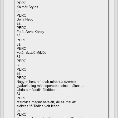
PERC
Kalmár Styles
63.
PERC
Bolla Nego
62.
PERC
Fotó: Árvai Károly
62.
PERC
61.
PERC
Fotó: Szabó Miklós
61.
PERC
58.
PERC
55.
PERC
Nagyon beszorítanak minket a szerbek,
gyakorlatilag másodpercekre sincs nálunk a
labda a második félidőben…
54.
PERC
Mitrovics megint betalált, de ezúttal az
előkészítő Tadics volt lesen.
52.
PERC