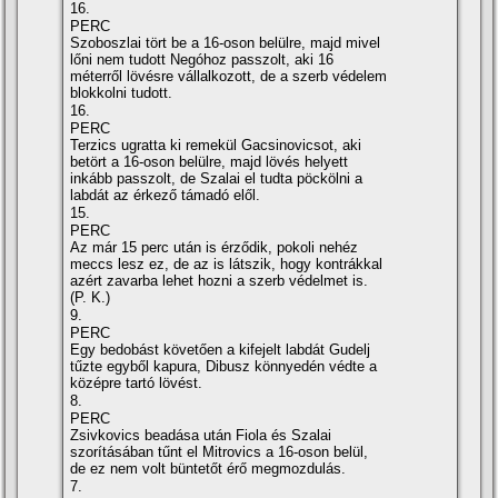
16.
PERC
Szoboszlai tört be a 16-oson belülre, majd mivel
lőni nem tudott Negóhoz passzolt, aki 16
méterről lövésre vállalkozott, de a szerb védelem
blokkolni tudott.
16.
PERC
Terzics ugratta ki remekül Gacsinovicsot, aki
betört a 16-oson belülre, majd lövés helyett
inkább passzolt, de Szalai el tudta pöckölni a
labdát az érkező támadó elől.
15.
PERC
Az már 15 perc után is érződik, pokoli nehéz
meccs lesz ez, de az is látszik, hogy kontrákkal
azért zavarba lehet hozni a szerb védelmet is.
(P. K.)
9.
PERC
Egy bedobást követően a kifejelt labdát Gudelj
tűzte egyből kapura, Dibusz könnyedén védte a
középre tartó lövést.
8.
PERC
Zsivkovics beadása után Fiola és Szalai
szorításában tűnt el Mitrovics a 16-oson belül,
de ez nem volt büntetőt érő megmozdulás.
7.