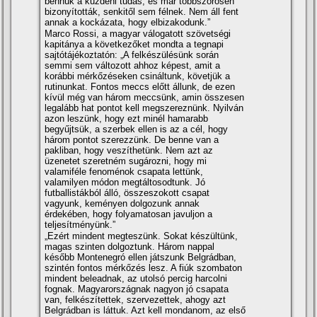
bennük a küzdeni tudás, és már többszörösen
bizonyították, senkitől sem félnek. Nem áll fent
annak a kockázata, hogy elbizakodunk.”
Marco Rossi, a magyar válogatott szövetségi
kapitánya a következőket mondta a tegnapi
sajtótájékoztatón: „A felkészülésünk során
semmi sem változott ahhoz képest, amit a
korábbi mérkőzéseken csináltunk, követjük a
rutinunkat. Fontos meccs előtt állunk, de ezen
kívül még van három meccsünk, amin összesen
legalább hat pontot kell megszereznünk. Nyilván
azon leszünk, hogy ezt minél hamarabb
begyűjtsük, a szerbek ellen is az a cél, hogy
három pontot szerezzünk. De benne van a
pakliban, hogy veszíthetünk. Nem azt az
üzenetet szeretném sugározni, hogy mi
valamiféle fenoménok csapata lettünk,
valamilyen módon megtáltosodtunk. Jó
futballistákból álló, összeszokott csapat
vagyunk, keményen dolgozunk annak
érdekében, hogy folyamatosan javuljon a
teljesítményünk.”
„Ezért mindent megteszünk. Sokat készültünk,
magas szinten dolgoztunk. Három nappal
később Montenegró ellen játszunk Belgrádban,
szintén fontos mérkőzés lesz. A fiúk szombaton
mindent beleadnak, az utolsó percig harcolni
fognak. Magyarországnak nagyon jó csapata
van, felkészítettek, szervezettek, ahogy azt
Belgrádban is láttuk. Azt kell mondanom, az első