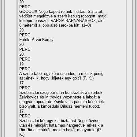
20.
PERC
GÓÓÓL!!! Nego kapott remek indítást Sallaitól,
védőjét megelőzve a szerb kapuig robogott, majd
középre passzolt VARGA BARNABÁSHOZ, aki
8 méterről a jobb alsó sarokba lőtt. (1–0)
20.
PERC
Fotók: Árvai Károly
20.
PERC
20.
PERC
19.
PERC
A szerb tábor egyelőre csendes, a mieink pedig
azt éneklik, hogy „lőjetek egy gólt”! (P. K.)
17.
PERC
Szoboszlai szöglete után kontráztak a szerbek,
Zsivkovics és Mitrovics vezethette a labdát a
magyar kapura, de Zsivkovics passza későinek
bizonyult, a kimozduló Dibusz menteni tudott.
17.
PERC
Szoboszlai kér egy kis biztatást Nego lövése
után és mindjárt hatalmas hangerővel érkezik a
Ria Ria a lelátóról, majd a hajrá, magyarok! (P.
K.)