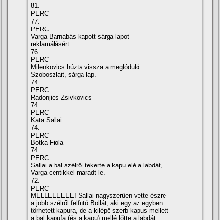
81.
PERC
77.
PERC
Varga Barnabás kapott sárga lapot
reklamálásért.
76.
PERC
Milenkovics húzta vissza a meglóduló
Szoboszlait, sárga lap.
74.
PERC
Radonjics Zsivkovics
74.
PERC
Kata Sallai
74.
PERC
Botka Fiola
74.
PERC
Sallai a bal szélről tekerte a kapu elé a labdát,
Varga centikkel maradt le.
72.
PERC
MELLÉÉÉÉÉÉ! Sallai nagyszerűen vette észre
a jobb szélről felfutó Bollát, aki egy az egyben
törhetett kapura, de a kilépő szerb kapus mellett
a bal kapufa (és a kapu) mellé lőtte a labdát.