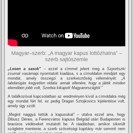
Magyar–szerb: „A magyar kapus lottózhatna” –
szerb sajtószemle
„Lesen a sasok”
– ezzel a címmel jelent meg a
Szportszki
zsurnal
vasárnapi nyomtatott kiadása, s a címoldalon mindjárt egy
mondat, amely összegzi a szerkesztőség véleményét:
„A
labdarúgás kegyetlen oldala: annak ellenére, hogy a játék minden
elemében jobb volt, Szerbia kikapott Magyarországtól.”
A találkozóval kapcsolatban az eredményen kívül a címoldalra még
egy mondat fért fel, ez pedig Dragan Sztojkovics kijelentése volt,
amely úgy szólt:
„Megint naggyá tettük a kapusukat” – utalva ezzel arra, hogy
Dibusz Dénes, a Ferencváros kapusa Belgrád után Budapesten is
bravúros védéseket mutatott be. A ráadásban, amikor sikerült
szögletre mentenie, a szerb szövetségi kapitány már semmit nem