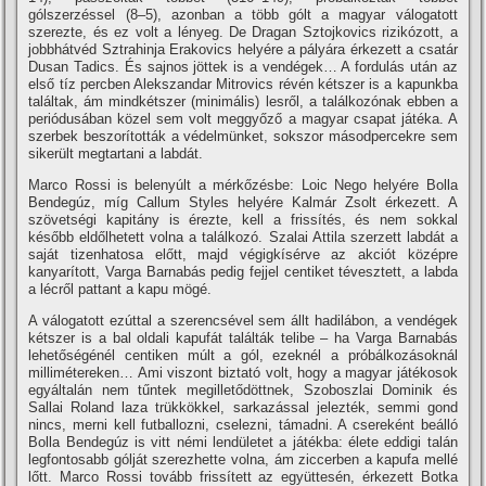
gólszerzéssel (8–5), azonban a több gólt a magyar válogatott
szerezte, és ez volt a lényeg. De Dragan Sztojkovics rizikózott, a
jobbhátvéd Sztrahinja Erakovics helyére a pályára érkezett a csatár
Dusan Tadics. És sajnos jöttek is a vendégek… A fordulás után az
első tíz percben Alekszandar Mitrovics révén kétszer is a kapunkba
találtak, ám mindkétszer (minimális) lesről, a találkozónak ebben a
periódusában közel sem volt meggyőző a magyar csapat játéka. A
szerbek beszorították a védelmünket, sokszor másodpercekre sem
sikerült megtartani a labdát.
Marco Rossi is belenyúlt a mérkőzésbe: Loic Nego helyére Bolla
Bendegúz, míg Callum Styles helyére Kalmár Zsolt érkezett. A
szövetségi kapitány is érezte, kell a frissítés, és nem sokkal
később eldőlhetett volna a találkozó. Szalai Attila szerzett labdát a
saját tizenhatosa előtt, majd végigkísérve az akciót középre
kanyarított, Varga Barnabás pedig fejjel centiket tévesztett, a labda
a lécről pattant a kapu mögé.
A válogatott ezúttal a szerencsével sem állt hadilábon, a vendégek
kétszer is a bal oldali kapufát találták telibe – ha Varga Barnabás
lehetőségénél centiken múlt a gól, ezeknél a próbálkozásoknál
millimétereken… Ami viszont biztató volt, hogy a magyar játékosok
egyáltalán nem tűntek megilletődöttnek, Szoboszlai Dominik és
Sallai Roland laza trükkökkel, sarkazással jelezték, semmi gond
nincs, merni kell futballozni, cselezni, támadni. A csereként beálló
Bolla Bendegúz is vitt némi lendületet a játékba: élete eddigi talán
legfontosabb gólját szerezhette volna, ám ziccerben a kapufa mellé
lőtt. Marco Rossi tovább frissített az együttesén, érkezett Botka