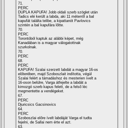
71.
PERC
DUPLA KAPUFA! Jobb oldali szerb szöglet után
Tadics elé került a labda, aki 11 méterről a bal
kapufát találta telibe, a kipattanót Pavlovics
szintén a bal kapufára lőtte.
70.
PERC
Torontóból kaptuk az alábbi képet, még
Kanadában is a magyar válogatottnak
szurkolnak.
70.
PERC
68.
PERC
KAPUFA! Szalai szerzett labdát a magyar 16-os
előterében, majd Szoboszlait indította, végül
Szalai felért a támadáshoz és mesterien ívelt a
16-oson belülre, Varga átfejelte a labdát a
kimozgó szerb kapus felett, de a felső léc
megmentette a vendégeket.
67.
PERC
Djuricsics Gacsinovics
64.
PERC
Szoboszlai előre ívelt labdáját Varga el tudta
fejelni, de Sallai nem érte el azt.
63.