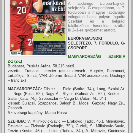
A labdarúgó Európa-bajnoki
selejtezők G-csoportjában, a 7.
fordulóban a magyar labdarúgó-
válogatott hazai pályán fogadta
Szerbiát és a belgrádi
találkozóhoz hasonlóan ezúttal
is 2–1-es győzelmet aratott.
EURÓPA-BAJNOKI
SELEJTEZŐ, 7. FORDULÓ, G-
CSOPORT
MAGYARORSZÁG — SZERBIA
2-1 (2-1)
Budapest, Puskás Aréna, 58.215 néző.
vezette: Francois Letexier (asszisztensek: Mugnier, Rahmouni;
tartalékjv.: Stinat; VAR: Jérome Brisard, VAR asszisztens: Dechepy
– franciák)
MAGYARORSZÁG:
Dibusz — Fiola (Botka, 74.), Lang, Szalai At.
— Nego (Bolla, 62.), Nagy Á., Styles (Kalmár Zs., 62.), Kerkez —
Sallai (Kata, 74.), Szoboszlai — Varga B. (Ádám M., 84.)
kispad: Gulácsi, Szappanos, Balogh B., Mocsi, Gazdag, Nagy Zs.,
Csoboth
Szövetségi kapitány: Marco Rossi
SZERBIA:
V. Milinkovic-Savic — Erakovic (Tadic, 46.), Milenkovic,
Pavlovic — Zivkovic (Radonjic, 75.), Gudelj, S. Milinkovic-Savic,
Terzic (Kostic, 46.) — Lukic (Ratkov, 84.), A. Mitrovic, Gacinovic