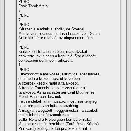
PERC
Fotó: Török Attila
7.
PERC
7.
PERC
Kétszer is eladtuk a labdát, de Szergej
Milinkovics-Szavics indítása hosszú volt, Szalai
Attila kikísérte a labdát az alapvonalon túlra.
4.
PERC
Kerkez jött fel a bal szélen, majd Szalait
szöktette, aki élesen a kapu elé lőtte a labdát,
de középen senki sem érkezett.
1.
PERC
Elkezdődött a mérkőzés, Mitrovics lábát hagyta
el a labda a kezdő sípszót követően.
A szerbek kezdik majd a találkozót.
A francia Francois Letexier vezeti a mai
találkozót. Az asszisztensei Cyril Mugnier és
Mehdi Rahmouni lesznek.
Felcsendültek a himnuszok, most már tényleg
csak pár perc van hátra a kezdésig.
A magyar válogatott meggypirosban, a szerbek
tiszta fehérben játszanak majd.
Sallai Roland a Freiburgban bombaformában
játszott az elmúlt hetekben (Fotó: Árvai Károly)
Pór Károly kollégánk fotója a közel 4 millió