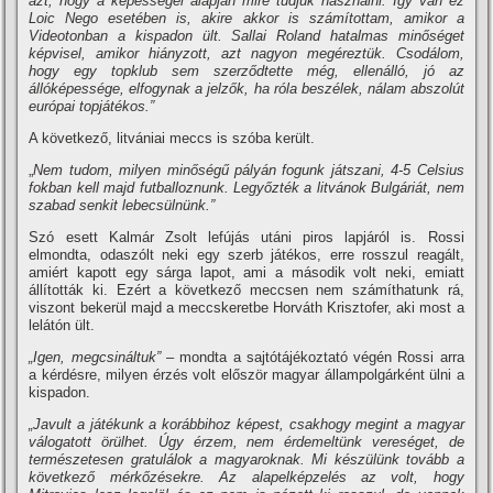
azt, hogy a képességei alapján mire tudjuk használni. Így van ez
Loic Nego esetében is, akire akkor is számítottam, amikor a
Videotonban a kispadon ült. Sallai Roland hatalmas minőséget
képvisel, amikor hiányzott, azt nagyon megéreztük. Csodálom,
hogy egy topklub sem szerződtette még, ellenálló, jó az
állóképessége, elfogynak a jelzők, ha róla beszélek, nálam abszolút
európai topjátékos.”
A következő, litvániai meccs is szóba került.
„
Nem tudom, milyen minőségű pályán fogunk játszani, 4-5 Celsius
fokban kell majd futballoznunk. Legyőzték a litvánok Bulgáriát, nem
szabad senkit lebecsülnünk.”
Szó esett Kalmár Zsolt lefújás utáni piros lapjáról is. Rossi
elmondta, odaszólt neki egy szerb játékos, erre rosszul reagált,
amiért kapott egy sárga lapot, ami a második volt neki, emiatt
állították ki. Ezért a következő meccsen nem számíthatunk rá,
viszont bekerül majd a meccskeretbe Horváth Krisztofer, aki most a
lelátón ült.
„Igen, megcsináltuk”
– mondta a sajtótájékoztató végén Rossi arra
a kérdésre, milyen érzés volt először magyar állampolgárként ülni a
kispadon.
„Javult a játékunk a korábbihoz képest, csakhogy megint a magyar
válogatott örülhet. Úgy érzem, nem érdemeltünk vereséget, de
természetesen gratulálok a magyaroknak. Mi készülünk tovább a
következő mérkőzésekre. Az alapelképzelés az volt, hogy