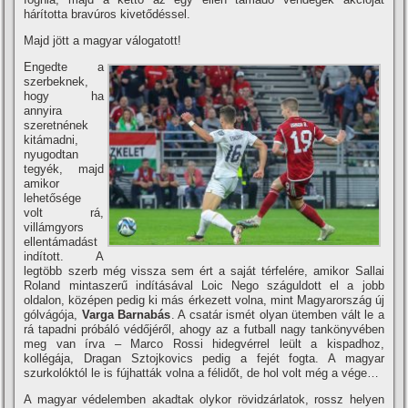
hárította bravúros kivetődéssel.
Majd jött a magyar válogatott!
Engedte a
szerbeknek,
hogy ha
annyira
szeretnének
kitámadni,
nyugodtan
tegyék, majd
amikor
lehetősége
volt rá,
villámgyors
ellentámadást
indított. A
legtöbb szerb még vissza sem ért a saját térfelére, amikor Sallai
Roland mintaszerű indításával Loic Nego száguldott el a jobb
oldalon, középen pedig ki más érkezett volna, mint Magyarország új
gólvágója,
Varga Barnabás
. A csatár ismét olyan ütemben vált le a
rá tapadni próbáló védőjéről, ahogy az a futball nagy tankönyvében
meg van írva – Marco Rossi hidegvérrel leült a kispadhoz,
kollégája, Dragan Sztojkovics pedig a fejét fogta. A magyar
szurkolóktól le is fújhatták volna a félidőt, de hol volt még a vége…
A magyar védelemben akadtak olykor rövidzárlatok, rossz helyen