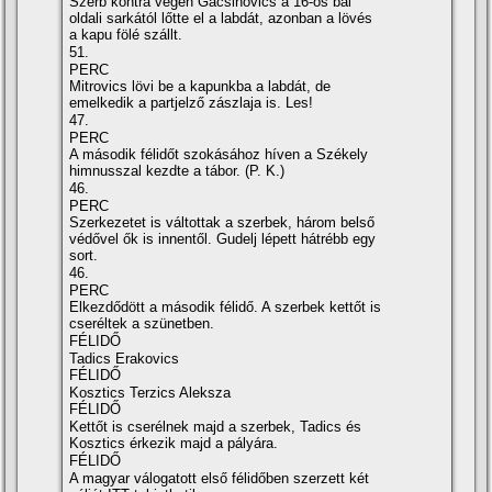
Szerb kontra végén Gacsinovics a 16-os bal
oldali sarkától lőtte el a labdát, azonban a lövés
a kapu fölé szállt.
51.
PERC
Mitrovics lövi be a kapunkba a labdát, de
emelkedik a partjelző zászlaja is. Les!
47.
PERC
A második félidőt szokásához híven a Székely
himnusszal kezdte a tábor. (P. K.)
46.
PERC
Szerkezetet is váltottak a szerbek, három belső
védővel ők is innentől. Gudelj lépett hátrébb egy
sort.
46.
PERC
Elkezdődött a második félidő. A szerbek kettőt is
cseréltek a szünetben.
FÉLIDŐ
Tadics Erakovics
FÉLIDŐ
Kosztics Terzics Aleksza
FÉLIDŐ
Kettőt is cserélnek majd a szerbek, Tadics és
Kosztics érkezik majd a pályára.
FÉLIDŐ
A magyar válogatott első félidőben szerzett két