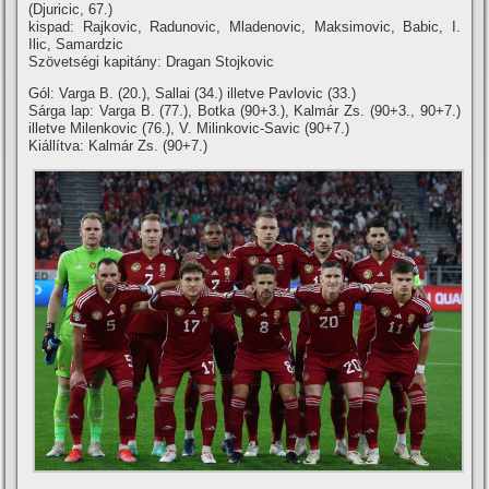
(Djuricic, 67.)
kispad: Rajkovic, Radunovic, Mladenovic, Maksimovic, Babic, I.
Ilic, Samardzic
Szövetségi kapitány: Dragan Stojkovic
Gól: Varga B. (20.), Sallai (34.) illetve Pavlovic (33.)
Sárga lap: Varga B. (77.), Botka (90+3.), Kalmár Zs. (90+3., 90+7.)
illetve Milenkovic (76.), V. Milinkovic-Savic (90+7.)
Kiállítva: Kalmár Zs. (90+7.)