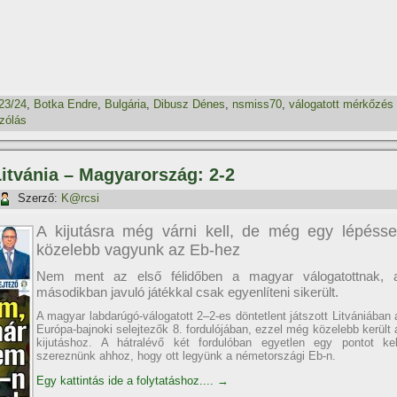
23/24
,
Botka Endre
,
Bulgária
,
Dibusz Dénes
,
nsmiss70
,
válogatott mérkőzés
zólás
Litvánia – Magyarország: 2-2
Szerző:
K@rcsi
A kijutásra még várni kell, de még egy lépésse
közelebb vagyunk az Eb-hez
Nem ment az első félidőben a magyar válogatottnak, 
másodikban javuló játékkal csak egyenlíteni sikerült.
A magyar labdarúgó-válogatott 2–2-es döntetlent játszott Litvániában 
Európa-bajnoki selejtezők 8. fordulójában, ezzel még közelebb került 
kijutáshoz. A hátralévő két fordulóban egyetlen egy pontot kel
szereznünk ahhoz, hogy ott legyünk a németországi Eb-n.
Egy kattintás ide a folytatáshoz....
→