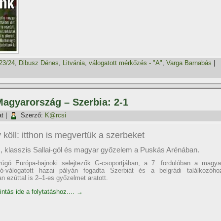
23/24
,
Dibusz Dénes
,
Litvánia
,
válogatott mérkőzés - "A"
,
Varga Barnabás
|
Magyarország – Szerbia: 2-1
at
|
Szerző:
K@rcsi
köll: itthon is megvertük a szerbeket
z, klasszis Sallai-gól és magyar győzelem a Puskás Arénában.
rúgó Európa-bajnoki selejtezők G-csoportjában, a 7. fordulóban a magya
gó-válogatott hazai pályán fogadta Szerbiát és a belgrádi találkozóho
n ezúttal is 2–1-es győzelmet aratott.
intás ide a folytatáshoz....
→