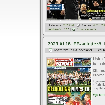
Kategória:
2023/24
|
Címke:
2023
,
20
mérkőzés - "A"
|
1 hozzászólás
2023.XI.16. EB-selejtező,
Közzétéve:
2023. november 16. csüt
Üstök
bajno
Kijutot
Puskás 
Egészen 
a futball
öngóllal
Egy katti