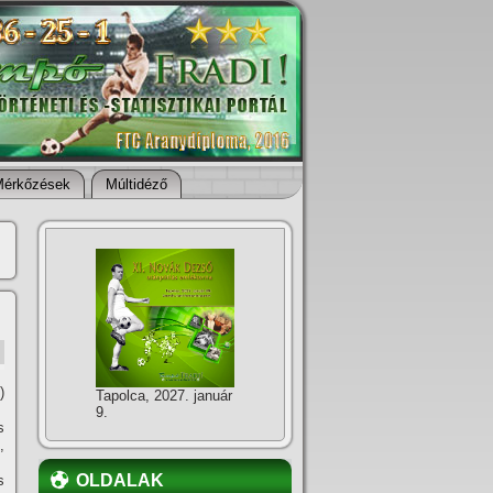
Mérkőzések
Múltidéző
)
Tapolca, 2027. január
9.
s
,
OLDALAK
s