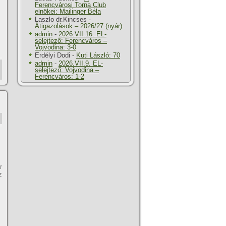
Ferencvárosi Torna Club
elnökei: Mailinger Béla
Laszlo dr.Kincses
-
Átigazolások – 2026/27 (nyár)
admin
-
2026.VII.16. EL-
selejtező: Ferencváros –
Vojvodina: 3-0
Erdélyi Dodi
-
Kuti László: 70
admin
-
2026.VII.9. EL-
selejtező: Vojvodina –
Ferencváros: 1-2
r
z