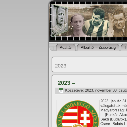
Adattár
Alberttól – Zsiborásig
H
2023
2023 –
Közzétéve:
2023. november 30. csüt
2023. január 31.
válogatottak mé
Magyarország: 
L. (Puskás Akad
Bakti (Budafok)
Csere: Babós L