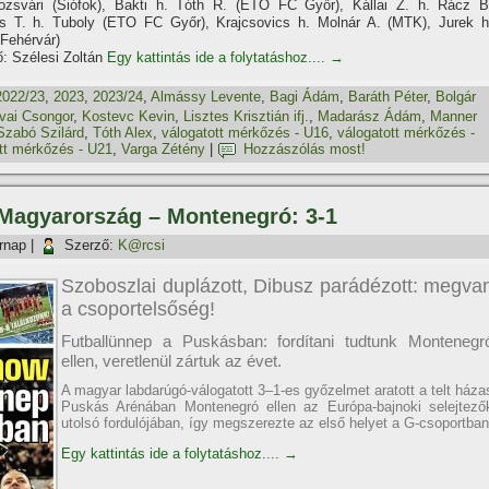
ozsvári (Siófok), Bakti h. Tóth R. (ETO FC Győr), Kállai Z. h. Rácz B
s T. h. Tuboly (ETO FC Győr), Krajcsovics h. Molnár A. (MTK), Jurek h
Fehérvár)
: Szélesi Zoltán
Egy kattintás ide a folytatáshoz....
→
2022/23
,
2023
,
2023/24
,
Almássy Levente
,
Bagi Ádám
,
Baráth Péter
,
Bolgár
vai Csongor
,
Kostevc Kevin
,
Lisztes Krisztián ifj.
,
Madarász Ádám
,
Manner
Szabó Szilárd
,
Tóth Alex
,
válogatott mérkőzés - U16
,
válogatott mérkőzés -
tt mérkőzés - U21
,
Varga Zétény
|
Hozzászólás most!
, Magyarország – Montenegró: 3-1
rnap
|
Szerző:
K@rcsi
Szoboszlai duplázott, Dibusz parádézott: megva
a csoportelsőség!
Futballünnep a Puskásban: fordítani tudtunk Montenegr
ellen, veretlenül zártuk az évet.
A magyar labdarúgó-válogatott 3–1-es győzelmet aratott a telt háza
Puskás Arénában Montenegró ellen az Európa-bajnoki selejtező
utolsó fordulójában, így megszerezte az első helyet a G-csoportban
Egy kattintás ide a folytatáshoz....
→