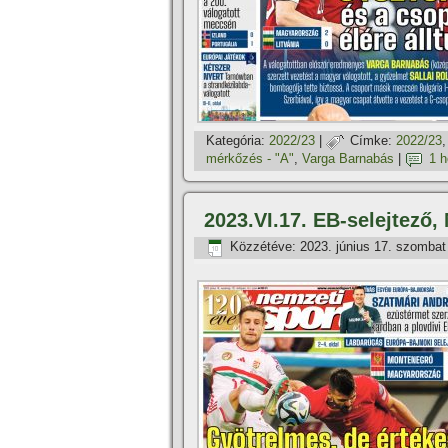
Kategória:
2022/23
|
Címke:
2022/23
mérkőzés - "A"
,
Varga Barnabás
|
1 
2023.VI.17. EB-selejtező
Közzétéve:
2023. június 17. szombat