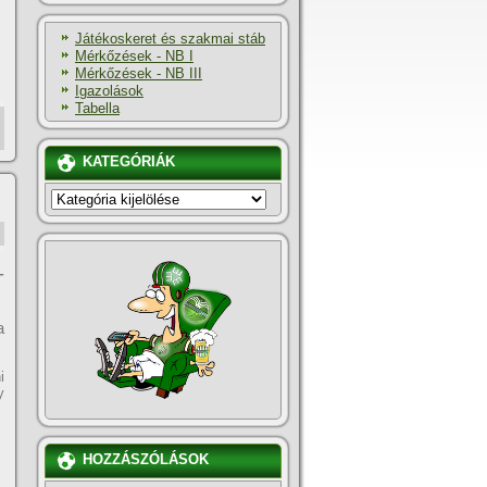
Játékoskeret és szakmai stáb
Mérkőzések - NB I
Mérkőzések - NB III
Igazolások
Tabella
KATEGÓRIÁK
KATEGÓRIÁK
-
a
i
y
HOZZÁSZÓLÁSOK