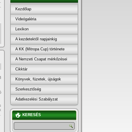
.
.
Kezdőlap
Videógaléria
Lexikon
A kezdetektől napjainkig
A KK (Mitropa Cup) története
A Nemzeti Csapat mérkőzései
Cikktár
n
Könyvek, füzetek, újságok
Szerkesztőség
ó
Adatkezelési Szabályzat
s
k
.
KERESÉS