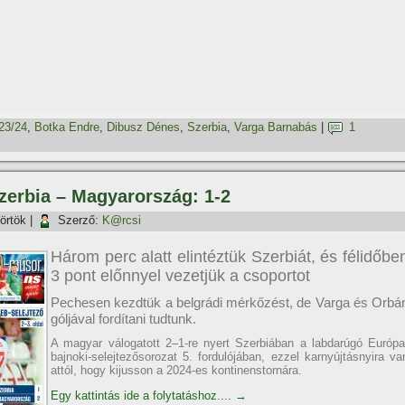
23/24
,
Botka Endre
,
Dibusz Dénes
,
Szerbia
,
Varga Barnabás
|
1
Szerbia – Magyarország: 1-2
örtök
|
Szerző:
K@rcsi
Három perc alatt elintéztük Szerbiát, és félidőbe
3 pont előnnyel vezetjük a csoportot
Pechesen kezdtük a belgrádi mérkőzést, de Varga és Orbá
góljával fordítani tudtunk.
A magyar válogatott 2–1-re nyert Szerbiában a labdarúgó Európa
bajnoki-selejtezősorozat 5. fordulójában, ezzel karnyújtásnyira va
attól, hogy kijusson a 2024-es kontinenstornára.
Egy kattintás ide a folytatáshoz....
→