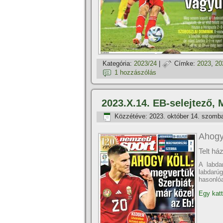
Kategória:
2023/24
|
Címke:
2023
,
20
1 hozzászólás
2023.X.14. EB-selejtező, 
Közzétéve:
2023. október 14. szomb
Ahogy 
Telt há
A labda
labdarú
hasonlóa
Egy katt