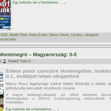
Egy kattintás ide a folytatáshoz....
→
,
2023
,
Baráth Péter
,
Botka Endre
,
Dibusz Dénes
,
Litvánia
,
válogatott
hozzászólás
, Montenegró – Magyarország: 0-0
|
Szerző:
K@rcsi
Értékes pontot szereztünk Montenegróban, továbbr
is 2., továbbjutó helyen válogatottunk
Marco Rossi legénysége sokkal többet birtokolta a labdát, d
gólhelyzetig nem jutott; következik Litvánia.
A magyar labdarúgó-válogatott gól nélküli döntetlent játszot
Montenegróban a 2024-es Európa-bajnokság selejtezőjének 3
fordulójában.
Egy kattintás ide a folytatáshoz....
→