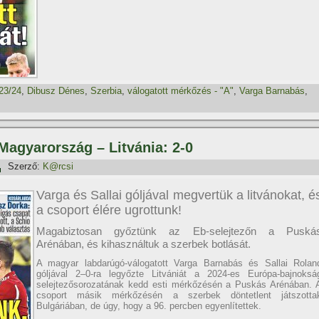
23/24
,
Dibusz Dénes
,
Szerbia
,
válogatott mérkőzés - "A"
,
Varga Barnabás
,
 Magyarország – Litvánia: 2-0
Szerző:
K@rcsi
Varga és Sallai góljával megvertük a litvánokat, é
a csoport élére ugrottunk!
Magabiztosan győztünk az Eb-selejtezőn a Puská
Arénában, és kihasználtuk a szerbek botlását.
A magyar labdarúgó-válogatott Varga Barnabás és Sallai Rolan
góljával 2–0-ra legyőzte Litvániát a 2024-es Európa-bajnoksá
selejtezősorozatának kedd esti mérkőzésén a Puskás Arénában. 
csoport másik mérkőzésén a szerbek döntetlent játszotta
Bulgáriában, de úgy, hogy a 96. percben egyenlítettek.