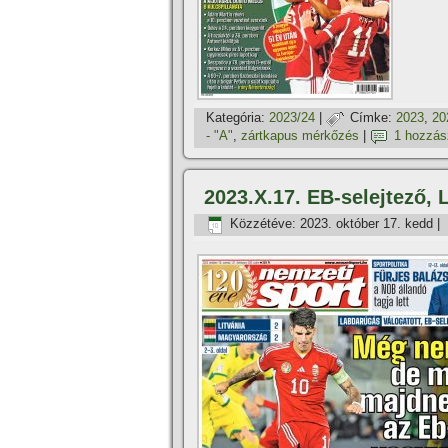
Kategória:
2023/24
|
Címke:
2023
,
20
- "A"
,
zártkapus mérkőzés
|
1 hozzás
2023.X.17. EB-selejtező, 
Közzétéve:
2023. október 17. kedd
|