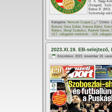
D. h. Nagy-Kol
(Szeged), Szűc
Babos B. (MOL 
Szövetségi edző
Kategória:
Nemzeti Csapat
|
Címke:
Botond
,
Gera Zoltán
,
Katona Bálint
,
Koko
Balázs
,
Mergl Szabolcs
,
Radnóti Dániel
,
U17
,
válogatott mérkőzés - U19
,
válogato
2023.XI.19. EB-selejtező
Közzétéve:
2023. november 19. vasá