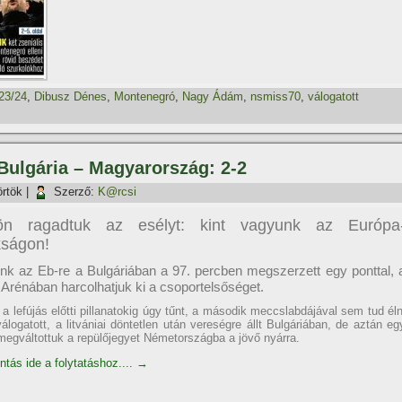
23/24
,
Dibusz Dénes
,
Montenegró
,
Nagy Ádám
,
nsmiss70
,
válogatott
 Bulgária – Magyarország: 2-2
örtök
|
Szerző:
K@rcsi
ön ragadtuk az esélyt: kint vagyunk az Európa
kságon!
tunk az Eb-re a Bulgáriában a 97. percben megszerzett egy ponttal, 
Arénában harcolhatjuk ki a csoportelsőséget.
a lefújás előtti pillanatokig úgy tűnt, a második meccslabdájával sem tud éln
válogatott, a litvániai döntetlen után vereségre állt Bulgáriában, de aztán eg
 megváltottuk a repülőjegyet Németországba a jövő nyárra.
ntás ide a folytatáshoz....
→