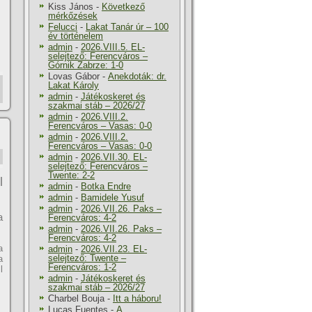
Kiss János
-
Következő
mérkőzések
Felucci
-
Lakat Tanár úr – 100
év történelem
admin
-
2026.VIII.5. EL-
selejtező: Ferencváros –
Górnik Zabrze: 1-0
Lovas Gábor
-
Anekdoták: dr.
Lakat Károly
admin
-
Játékoskeret és
szakmai stáb – 2026/27
admin
-
2026.VIII.2.
Ferencváros – Vasas: 0-0
admin
-
2026.VIII.2.
Ferencváros – Vasas: 0-0
admin
-
2026.VII.30. EL-
selejtező: Ferencváros –
Twente: 2-2
l
admin
-
Botka Endre
admin
-
Bamidele Yusuf
admin
-
2026.VII.26. Paks –
a
Ferencváros: 4-2
admin
-
2026.VII.26. Paks –
Ferencváros: 4-2
a
admin
-
2026.VII.23. EL-
selejtező: Twente –
a
Ferencváros: 1-2
l
admin
-
Játékoskeret és
szakmai stáb – 2026/27
Charbel Bouja
-
Itt a háboru!
Lucas Fuentes
-
A