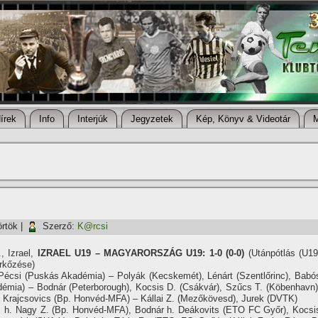
í­rek
Info
Interjúk
Jegyzetek
Kép, Könyv & Videotár
örtök
|
Szerző:
K@rcsi
, Izrael,
IZRAEL U19 – MAGYARORSZÁG U19: 1-0 (0-0)
(Utánpótlás (U19
rkőzése)
Pécsi (Puskás Akadémia) – Polyák (Kecskemét), Lénárt (Szentlőrinc), Babó
émia) – Bodnár (Peterborough), Kocsis D. (Csákvár), Szűcs T. (Köbenhavn)
, Krajcsovics (Bp. Honvéd-MFA) – Kállai Z. (Mezőkövesd), Jurek (DVTK)
. h. Nagy Z. (Bp. Honvéd-MFA), Bodnár h. Deákovits (ETO FC Győr), Kocsi