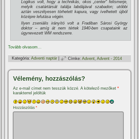
Logikus volt, hogy a technikás, okos „center” felismerje,
melyik csatártársát találja labdájával szabadon; utóbbi
aztán veszélyesen törhetett kapura, vagy í­velhetett újból
középre lefutása végén.
Ilyen zseniális irányí­tó volt a Fradiban Sárosi György
doktor – amí­g át nem tértek 1940-ben csapataink az
úgynevezett WM rendszerre.
Tovább olvasom…
Kategória:
Adventi naptár
|
Címke:
Advent
,
Advent - 2014
Vélemény, hozzászólás?
Az e-mail címet nem tesszük közzé.
A kötelező mezőket
*
karakterrel jelöltük
Hozzászólás
*