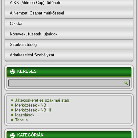
A KK (Mitropa Cup) története
A Nemzeti Csapat mérkőzései
Cikktár
Könyvek, füzetek, újságok
Szerkesztőség
Adatkezelési Szabályzat
KERESÉS
Játékoskeret és szakmai stáb
Mérkőzések - NB I
Mérkőzések - NB III
Igazolások
Tabella
KATEGÓRIÁK