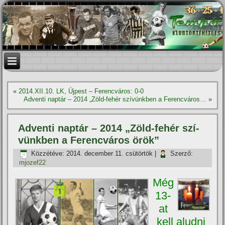
«
2014.XII.10. LK, Újpest – Ferencváros: 0-0
Adventi naptár – 2014 „Zöld-fehér szí­vünkben a Ferencváros…
»
Adventi naptár – 2014 „Zöld-fehér szí­
vünkben a Ferencváros örök”
Közzétéve:
2014. december 11. csütörtök
|
Szerző:
mjozef22
Még
13-
at
kell aludni