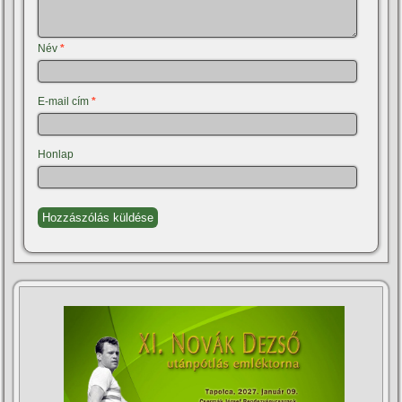
Név
*
E-mail cím
*
Honlap