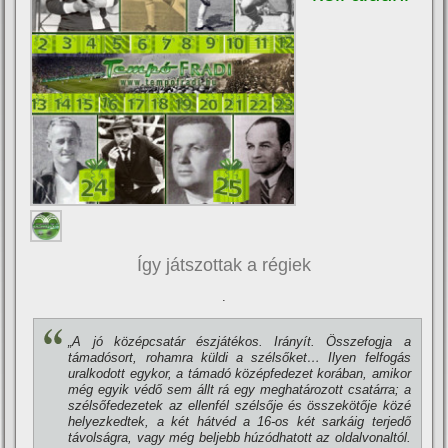
Így játszottak a régiek
.
„A jó középcsatár észjátékos. Irányí­t. Összefogja a
támadósort, rohamra küldi a szélsőket… Ilyen felfogás
uralkodott egykor, a támadó középfedezet korában, amikor
még egyik védő sem állt rá egy meghatározott csatárra; a
szélsőfedezetek az ellenfél szélsője és összekötője közé
helyezkedtek, a két hátvéd a 16-os két sarkáig terjedő
távolságra, vagy még beljebb húzódhatott az oldalvonaltól.