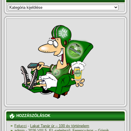
KATEGÓRIÁK
HOZZÁSZÓLÁSOK
Felucci
-
Lakat Tanár úr – 100 év történelem
admin
-
2026.VIII.5. EL-selejtező: Ferencváros – Górnik