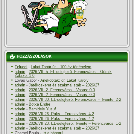
HOZZÁSZÓLÁSOK
Felucci
-
Lakat Tanár úr – 100 év történelem
admin
-
2026.VIII.5. EL-selejtező: Ferencváros – Górnik
Zabrze: 1-0
Lovas Gábor
-
Anekdoták: dr. Lakat Károly
admin
-
Játékoskeret és szakmai stáb – 2026/27
admin
-
2026.VIII.2. Ferencváros – Vasas: 0-0
admin
-
2026.VIII.2. Ferencváros – Vasas: 0-0
admin
-
2026.VII.30. EL-selejtező: Ferencváros – Twente: 2-2
admin
-
Botka Endre
admin
-
Bamidele Yusuf
admin
-
2026.VII.26. Paks – Ferencváros: 4-2
admin
-
2026.VII.26. Paks – Ferencváros: 4-2
admin
-
2026.VII.23. EL-selejtező: Twente – Ferencváros: 1-2
admin
-
Játékoskeret és szakmai stáb – 2026/27
Charbel Bouja
-
Itt a háboru!