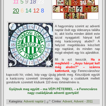
11
5
9
18
23
20
6
14
12
8
A hagyomány szerint az adventi
naptár ősét egy édesanya találta
ki, akit kisfia minden áldott este
azzal nyaggatott: hányat kell
még karácsonyig aludni? A
helyzet megoldására készí­tett
egy naptárat, és minden nap
mögé elrejtett egy kis ajándékot.
Mi is ezt tesszük.
Ha a
megfelelő – „Anyu hányat kell
még aludni?” – számra
kattintunk
, egy Ferencvároshoz
kapcsoló hí­r, videó, kép vagy újság jelenik meg. Készüljünk együtt
a karácsony szeretett ünnepére úgy, hogy a családunk mellett
gondolunk szeretett klubunk 110 éves történelmére is.
Gyújtsuk meg együtt – ma VÉPI PÉTERREL – a Ferencváros
nagy családjának adventi gyertyáit!
Kategória:
Adventi naptár
|
Címke:
Advent
,
Advent - 2011