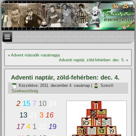
«
Advent második vasárnapja
Adventi naptár, zöld-fehérben: dec. 5.
»
Adventi naptár, zöld-fehérben: dec. 4.
Közzétéve:
2011. december 4. vasárnap
|
Szerző:
Szerkesztőség
2
15
7
10
2
4
13
21
3
16
17
4
1
22
1
9