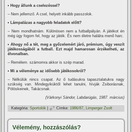
• Hogy állunk a cselezéssel?
– Nem jellemző. A csel, helyett inkább passzolok.
• Lámpalázas a nagyobb feladatok előtt?
– Nem mondhatnám. Különösen nem a futballpályán. A játékot én
még úgy fogom fel, hogy az játék. És nem életre halálra menő harc.
• Ahogy nő a tét, meg a győzelemért járó, prémium, úgy veszí­t
játékosságából a futball. Ezt majd hamarosan érzékelheti, az
élvonalban.
– Remélem. számomra akkor is szép marad.
• Mi a véleménye az idősebb játékosokról?
– Nélkülük nincs csapat. Az ő tudásukra tapasztalatukra nagy
szükség van. Mindegyiküktől lehet tanulni, hí­vják Zsiborásnak,
Pölöskeinek, Takácsnak.
(Várkonyi Sándor, Labdarúgás, 1987. március)
Kategória:
Sportolók
|
Címke:
1986/87
,
Limperger Zsolt
Vélemény, hozzászólás?