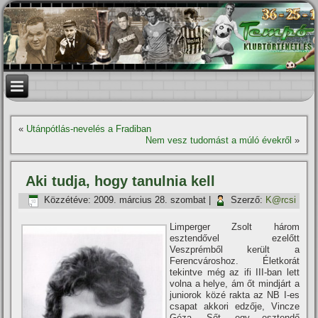
«
Utánpótlás-nevelés a Fradiban
Nem vesz tudomást a múló évekről
»
Aki tudja, hogy tanulnia kell
Közzétéve:
2009. március 28. szombat
|
Szerző:
K@rcsi
Limperger Zsolt három
esztendővel ezelőtt
Veszprémből került a
Ferencvároshoz. Életkorát
tekintve még az ifi III-ban lett
volna a helye, ám őt mindjárt a
juniorok közé rakta az NB I-es
csapat akkori edzője, Vincze
Géza. Sőt, egy esztendő