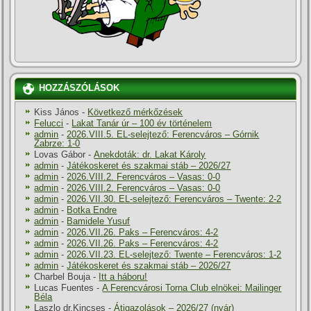
HOZZÁSZÓLÁSOK
Kiss János
-
Következő mérkőzések
Felucci
-
Lakat Tanár úr – 100 év történelem
admin
-
2026.VIII.5. EL-selejtező: Ferencváros – Górnik
Zabrze: 1-0
Lovas Gábor
-
Anekdoták: dr. Lakat Károly
admin
-
Játékoskeret és szakmai stáb – 2026/27
admin
-
2026.VIII.2. Ferencváros – Vasas: 0-0
admin
-
2026.VIII.2. Ferencváros – Vasas: 0-0
admin
-
2026.VII.30. EL-selejtező: Ferencváros – Twente: 2-2
admin
-
Botka Endre
admin
-
Bamidele Yusuf
admin
-
2026.VII.26. Paks – Ferencváros: 4-2
admin
-
2026.VII.26. Paks – Ferencváros: 4-2
admin
-
2026.VII.23. EL-selejtező: Twente – Ferencváros: 1-2
admin
-
Játékoskeret és szakmai stáb – 2026/27
Charbel Bouja
-
Itt a háboru!
Lucas Fuentes
-
A Ferencvárosi Torna Club elnökei: Mailinger
Béla
Laszlo dr.Kincses
-
Átigazolások – 2026/27 (nyár)