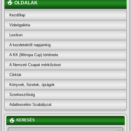
OLDALAK
Kezdőlap
Videógaléria
Lexikon
A kezdetektől napjainkig
A KK (Mitropa Cup) története
A Nemzeti Csapat mérkőzései
Cikktár
Könyvek, füzetek, újságok
Szerkesztőség
Adatkezelési Szabályzat
KERESÉS