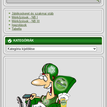
Játékoskeret és szakmai stáb
Mérkőzések - NB I
Mérkőzések - NB III
Igazolások
Tabella
KATEGÓRIÁK
KATEGÓRIÁK