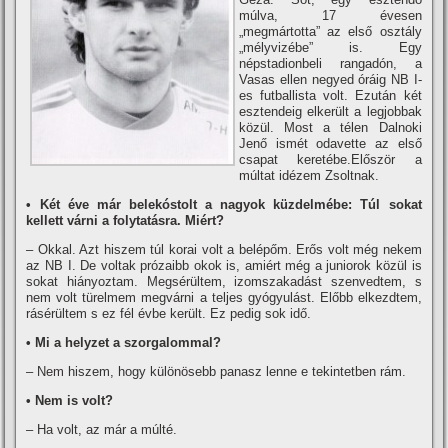
múlva, 17 évesen
„megmártotta” az első osztály
„mélyvizébe” is. Egy
népstadionbeli rangadón, a
Vasas ellen negyed óráig NB I-
es futballista volt. Ezután két
esztendeig elkerült a legjobbak
közül. Most a télen Dalnoki
Jenő ismét odavette az első
csapat keretébe.Először a
múltat idézem Zsoltnak.
• Két éve már belekóstolt a nagyok küzdelmébe: Túl sokat
kellett várni a folytatásra. Miért?
– Okkal. Azt hiszem túl korai volt a belépőm. Erős volt még nekem
az NB I. De voltak prózaibb okok is, amiért még a juniorok közül is
sokat hiányoztam. Megsérültem, izomszakadást szenvedtem, s
nem volt türelmem megvárni a teljes gyógyulást. Előbb elkezdtem,
rásérültem s ez fél évbe került. Ez pedig sok idő.
• Mi a helyzet a szorgalommal?
– Nem hiszem, hogy különösebb panasz lenne e tekintetben rám.
• Nem is volt?
– Ha volt, az már a múlté.