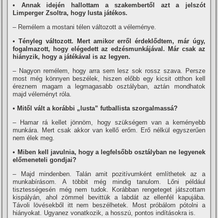
• Annak idején hallottam a szakembertől azt a jelszót
Limperger Zsoltra, hogy lusta játékos.
– Remélem a mostani télen változott a véleménye.
• Tényleg változott. Mert amikor erről érdeklődtem, már úgy,
fogalmazott, hogy elégedett az edzésmunkájával. Már csak az
hiányzik, hogy a játékával is az legyen.
– Nagyon remélem, hogy arra sem lesz sok rossz szava. Persze
most még könnyen beszélek, hiszen előbb egy kicsit otthon kell
éreznem magam a legmagasabb osztályban, aztán mondhatok
majd véleményt róla.
• Mitől vált a korábbi „lusta” futballista szorgalmassá?
– Hamar rá kellet jönnöm, hogy szükségem van a keményebb
munkára. Mert csak akkor van kellő erőm. Erő nélkül egyszerűen
nem élek meg.
• Miben kell javulnia, hogy a legfelsőbb osztályban ne legyenek
előmeneteli gondjai?
– Majd mindenben. Talán amit pozití­vumként emlí­thetek az a
munkabí­rásom. A többit még mindig tanulom. Lőni például
tisztességesén még nem tudok. Korábban rengeteget játszottam
kispályán, ahol zömmel bevittük a labdát az ellenfél kapujába.
Távoli lövésekből itt nem beszélhetek. Most próbálom pótolni a
hiányokat. Ugyanez vonatkozik, a hosszú, pontos indí­tásokra is.