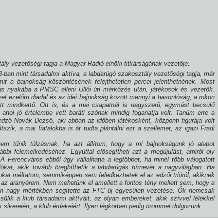
ály vezetőségi tagja a Magyar Rádió elnöki titkárságának vezetője:
-ban mint társadalmi aktí­va, a labdarúgó szakosztály vezetőségi tagja, már
it a bajnokság köszöntésének felejthetetlen percei jelenthetnének. Most
s nyakába a PMSC elleni Üllői úti mérkőzés után, játékosok és vezetők.
el ezelőtti diadal és az idei bajnokság között mennyi a hasonlóság, a rokon
ott mindkettő. Ott is, és a mai csapatnál is nagyszerű, egymást becsülő
g, ahol jó értelembe vett baráti szónak mindig foganatja volt. Tanúm erre a
dző Novák Dezső, aki abban az időben játékosként, központi figurája volt
zik, a mai fiatalokba is át tudta plántálni ezt a szellemet, az igazi Fradi
nem tűnik túlzásnak, ha azt állí­tom, hogy a mi bajnokságunk jó alapot
bbi felemelkedéséhez. Egyúttal elősegí­theti azt a megújulást, amiről oly
A Ferencváros ebből úgy vállalhatja a legtöbbet, ha minél több válogatott
lókat, akik tovább öregbí­thetik a labdarúgás hí­rnevét a nagyvilágban. Ha
okat méltatom, semmiképpen sem feledkezhetek el az edzői trióról, akiknek
z az aranyérem. Nem mehetünk el amellett a fontos tény mellett sem, hogy a
n nagy mértékben segí­tette az FTC új egyesületi vezetése. Ők nemcsak
lik a klub társadalmi aktí­váit, az olyan embereket, akik szí­vvel lélekkel
ikereiért, a klub érdekeiért. Ilyen légkörben pedig örömmel dolgozunk.