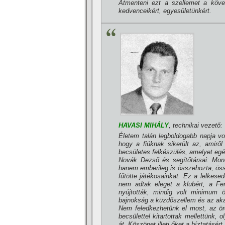
Átmenteni ezt a szellemet a köve
kedvenceikért, egyesületünkért.
HAVASI MIHÁLY
, technikai vezető:
Életem talán legboldogabb napja vol
hogy a fiúknak sikerült az, amirő
becsületes felkészülés, amelyet eg
Novák Dezső és segí­tőtársai: Mo
hanem emberileg is összehozta, össz
fűtötte játékosainkat. Ez a lelkesed
nem adtak eleget a klubért, a Fe
nyújtották, mindig volt minimum öt
bajnokság a küzdőszellem és az aka
Nem feledkezhetünk el most, az öröm
becsülettel kitartottak mellettünk
át. Köszönet illeti őket a bí­ztatásé