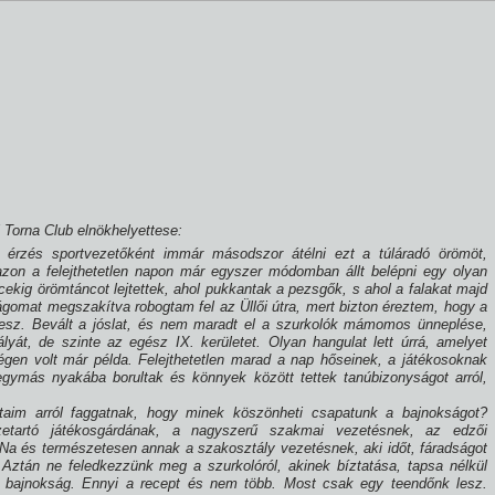
i Torna Club elnökhelyettese:
ló érzés sportvezetőként immár másodszor átélni ezt a túláradó örömöt,
 azon a felejthetetlen napon már egyszer módomban állt belépni egy olyan
cekig örömtáncot lejtettek, ahol pukkantak a pezsgők, s ahol a falakat majd
omat megszakí­tva robogtam fel az Üllői útra, mert bizton éreztem, hogy a
 lesz. Bevált a jóslat, és nem maradt el a szurkolók mámomos ünneplése,
yát, de szinte az egész IX. kerületet. Olyan hangulat lett úrrá, amelyet
gen volt már példa. Felejthetetlen marad a nap hőseinek, a játékosoknak
egymás nyakába borultak és könnyek között tettek tanúbizonyságot arról,
taim arról faggatnak, hogy minek köszönheti csapatunk a bajnokságot?
zetartó játékosgárdának, a nagyszerű szakmai vezetésnek, az edzői
Na és természetesen annak a szakosztály vezetésnek, aki időt, fáradságot
Aztán ne feledkezzünk meg a szurkolóról, akinek bí­ztatása, tapsa nélkül
a bajnokság. Ennyi a recept és nem több. Most csak egy teendőnk lesz.