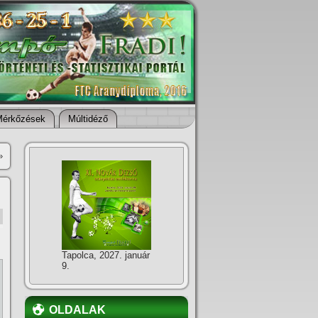
Mérkőzések
Múltidéző
»
Tapolca, 2027. január
9.
OLDALAK