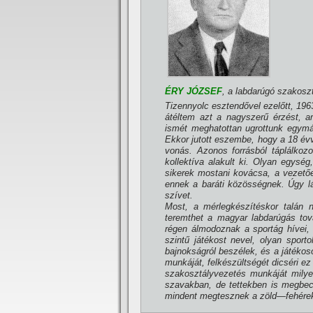
ÉRY JÓZSEF
, a labdarúgó szakoszt
Tizennyolc esztendővel ezelőtt, 1963
átéltem azt a nagyszerű érzést, am
ismét meghatottan ugrottunk egymá
Ekkor jutott eszembe, hogy a 18 évv
vonás. Azonos forrásból táplálkoz
kollektí­va alakult ki. Olyan egysé
sikerek mostani kovácsa, a vezetőe
ennek a baráti közösségnek. Úgy láts
szí­vet.
Most, a mérlegkészí­téskor talán 
teremthet a magyar labdarúgás tová
régen álmodoznak a sportág hí­vei, 
szintű játékost nevel, olyan sporto
bajnokságról beszélek, és a játékos
munkáját, felkészültségét dicséri e
szakosztályvezetés munkáját milye
szavakban, de tettekben is megbecsü
mindent megtesznek a zöld—fehérek s