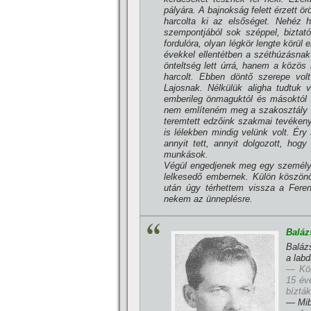
pályára. A bajnokság felett érzett 
harcolta ki az elsőséget. Nehéz 
szempontjából sok széppel, biztatóv
fordulóra, olyan légkör lengte körü
évekkel ellentétben a széthúzásnak
önteltség lett úrrá, hanem a közös 
harcolt. Ebben döntő szerepe vo
Lajosnak. Nélkülük aligha tudtuk v
emberileg önmaguktól és másoktól 
nem emlí­teném meg a szakosztály v
teremtett edzőink szakmai tevéken
is lélekben mindig velünk volt. Éry
annyit tett, annyit dolgozott, hog
munkások.
Végül engedjenek meg egy személyes
lelkesedő embernek. Külön köszön
után úgy térhettem vissza a Fere
nekem az ünneplésre.
Baláz
Baláz
a lab
— Köz
15 év
bí­ztá
— Mib