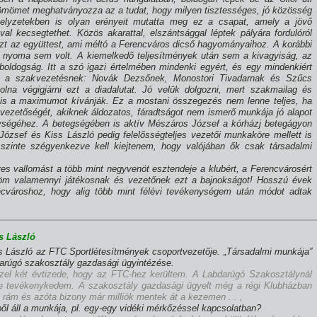
örömömet meghatványozza az a tudat, hogy milyen tisztességes, jó közösség
helyzetekben is olyan erényeit mutatta meg ez a csapat, amely a jövő
al kecsegtethet. Közös akarattal, elszántsággal léptek pályára fordulóról
l ezt az együttest, ami méltó a Ferencváros dicső hagyományaihoz. A korábbi
 nyoma sem volt. A kiemelkedő teljesí­tmények után sem a kivagyiság, az
boldogság. Itt a szó igazi értelmében mindenki egyért, és egy mindenkiért
lt a szakvezetésnek: Novák Dezsőnek, Monostori Tivadarnak és Szűcs
olna végigjárni ezt a diadalutat. Jó velük dolgozni, mert szakmailag és
is a maximumot kí­vánják. Ez a mostani összegezés nem lenne teljes, ha
ezetőségét, akiknek áldozatos, fáradtságot nem ismerő munkája jó alapot
ységéhez. A betegségében is aktí­v Mészáros József a kórházj betegágyon
 József és Kiss László pedig felelősségteljes vezetői munkaköre mellett is
y szinte szégyenkezve kell kiejtenem, hogy valójában ők csak társadalmi
 vallomást a több mint negyvenöt esztendeje a klubért, a Ferencvárosért
öm valamennyi játékosnak és vezetőnek ezt a bajnokságot! Hosszú évek
ncvároshoz, hogy alig több mint félévi tevékenységem után módot adtak
s László
s László az FTC Sportlétesí­tmények csoportvezetője. „Társadalmi munkája”
darúgó szakosztály gazdasági ügyintézése.
el két évtizede, hogy az FTC-hez kerültem. A Labdarúgó Szakosztálynál
e tevékenykedem. A szakosztály gazdasági ügyelt még a régi Klubházban
k rám és azóta bizony már milliók mentek át a kezemen . . ,
ől áll a munkája, pl. egy-egy vidéki mérkőzéssel kapcsolatban?