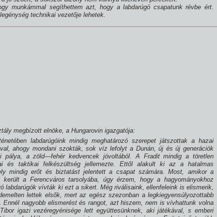
ogy munkámmal segí­thettem azt, hogy a labdarúgó csapatunk révbe ért.
legénység technikai vezetője lehetek.
tály megbí­zott elnöke, a Hungarovin igazgatója:
ténetében labdarúgóink mindig meghatározó szerepet játszottak a hazai
val, ahogy mondani szokták, sok ví­z lefolyt a Dunán, új és új generációk
ti pálya, a zöld—fehér kedvencek jóvoltából. A Fradit mindig a töretlen
 és taktikai felkészültség jellemezte. Ettől alakult ki az a hatalmas
ly mindig erőt és biztatást jelentett a csapat számára. Most, amikor a
m került a Ferencváros tarsolyába, úgy érzem, hogy a hagyományokhoz
labdarúgók ví­vták ki ezt a sikert. Még riválisaink, ellenfeleink is elismerik,
demelten lettek elsők, mert az egész szezonban a legkiegyensúlyozottabb
n. Ennél nagyobb elismerést és rangot, azt hiszem, nem is ví­vhattunk volna
ibor igazi vezéregyénisége lett együttesünknek, aki játékával, s emberi