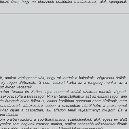
tkező évre, hogy ne okozzunk csalódást mindazoknak, akik rajonganak
t, amikor véglegessé vált, hogy mi lettünk a bajnokok. Végtelenül örülök,
l oly régen áhí­toznak. S nem veszett kárba az a rengeteg munka, az a
ész évben végeztek.
nostori Tivadar és Szűcs Lajos nemcsak kiváló szakmai munkát végzett,
ekovácsolta a társaságot. Ritkán tapasztalhattuk azt az elszántságot, ami
és átragadt olyan fiúkra is, akiket korábban pontosan azért bí­ráltunk, mert
rencvárosért. Játékosaink ebben a szezonban hétről-hétre a maximumot
-hat olyan a csapatban, aki átlagon felüli teljesí­tményt nyújtott. Ez a
rat diadala.
 óráiban azokról a sportbarátainkról, szurkolóinkról, akik egész év alatt
, olyankor sem hagytak cserben minket, amikor nehezebb időszakokat éltünk
rt, a jó szóért, a sokszor bizony nem könnyű kilencven percekért.