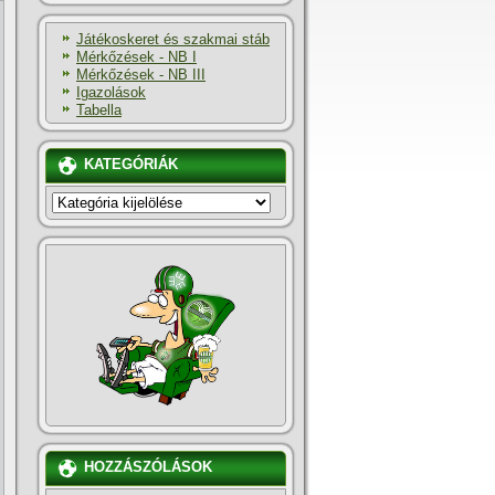
Játékoskeret és szakmai stáb
Mérkőzések - NB I
Mérkőzések - NB III
Igazolások
Tabella
KATEGÓRIÁK
KATEGÓRIÁK
HOZZÁSZÓLÁSOK