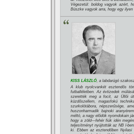
Végezetül: boldog vagyok azért, h
Büszke vagyok arra, hogy egy ilyen 
KISS LÁSZLÓ
, a labdarúgó szakosz
A klub nyolcvankét esztendős tör
futballéletben. Az évtizedek múlásá
szerették meg a focit, az Üllői ú
küzdőszellem, magasfokú technikai
szurkolótábora, népszerűsége, ame
huszonharmadik bajnoki aranyére
méltó, a nagy elődök nyomdokain járó 
hogy a zöld—fehér fiúk idén megér
teljesí­tményt nyújtották az NB l-be
ki. Ebben az esztendőben Nyilasi T