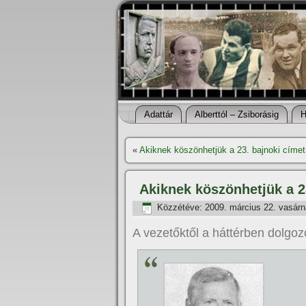
Adattár
Alberttól – Zsiborásig
H
«
Akiknek köszönhetjük a 23. bajnoki cí­met 
Akiknek köszönhetjük a 23.
Közzétéve:
2009. március 22. vasár
A vezetőktől a háttérben dolgo