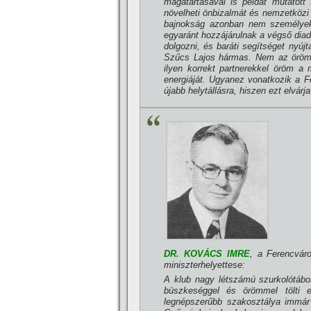
magatartásával is példát mutatot
növelheti önbizalmát és nemzetközi
bajnokság azonban nem személyek
egyaránt hozzájárulnak a végső diada
dolgozni, és baráti segí­tséget nyúj
Szűcs Lajos hármas. Nem az öröm 
ilyen korrekt partnerekkel öröm 
energiáját. Ugyanez vonatkozik a F
újabb helytállásra, hiszen ezt elvár
DR. KOVÁCS IMRE
, a Ferencvár
miniszterhelyettese:
A klub nagy létszámú szurkolótábor
büszkeséggel és örömmel tölti e
legnépszerűbb szakosztálya immár