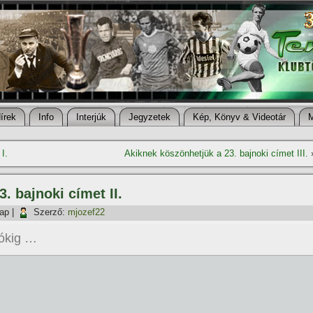
í­rek
Info
Interjúk
Jegyzetek
Kép, Könyv & Videotár
I.
Akiknek köszönhetjük a 23. bajnoki cí­met III.
 bajnoki cí­met II.
nap
|
Szerző:
mjozef22
zókig …