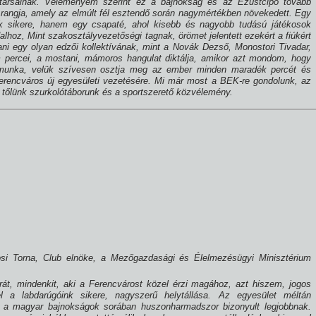
t társainak. Véleményem szerint ez a bajnokság és az Ezüstcipő tovább
 rangja, amely az elmúlt fél esztendő során nagymértékben növekedett. Egy
 sikere, hanem egy csapaté, ahol kisebb és nagyobb tudású játékosok
lhoz, Mint szakosztályvezetőségi tagnak, örömet jelentett ezekért a fiúkért
tani egy olyan edzői kollektí­vának, mint a Novák Dezső, Monostori Tivadar,
percei, a mostani, mámoros hangulat diktálja, amikor azt mondom, hogy
a munka, velük szí­vesen osztja meg az ember minden maradék percét és
erencváros új egyesületi vezetésére. Mi már most a BEK-re gondolunk, az
ja tőlünk szurkolótáborunk és a sportszerető közvélemény.
osi Torna, Club elnöke, a Mezőgazdasági és Élelmezésügyi Minisztérium
át, mindenkit, aki a Ferencvárost közel érzi magához, azt hiszem, jogos
l a labdarúgóink sikere, nagyszerű helytállása. Az egyesület méltán
 a magyar bajnokságok sorában huszonharmadszor bizonyult legjobbnak.