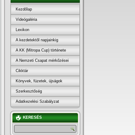
Kezdőlap
Videógaléria
Lexikon
A kezdetektől napjainkig
A KK (Mitropa Cup) története
A Nemzeti Csapat mérkőzései
Cikktár
Könyvek, füzetek, újságok
Szerkesztőség
Adatkezelési Szabályzat
KERESÉS