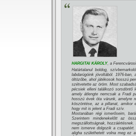
HARGITAI KÁROLY
, a Ferencváros
Határtalanul boldog, szí­vbemarko
labdarúgóink jóvoltából. 1976-ban,
öltözőbe, ahol játékosok hosszú per
szétvetette az öröm. Most szabadság
pécsiek elleni találkozó sorsdöntő
amely átlengte nemcsak a Fradi pál
hosszú évek óta várunk, amelyre ré
köszöntése, az a pillanat, amikor 
hogy mit is jelent a Fradi szí­v.
Mostanában régi ismerőseim, bará
Szerintem mindenekelőtt az öss
megszállottságnak, hozzáértésnek. 
nem ismerve dolgozik a csapatért. 
aligha születhetett volna meg ez 