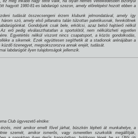
, ez még inkább nagy tetté válik, ha olyan nemes vetélkedésben bizonyul
tt hagyott 1980-81-es labdarúgó szezon, amely előrelépést hozott ebben a
zdeni tudását összecsengeni érzem klubunk jelmondatával, amely í­gy
 három szó, amely első pillanatra talán túlzottan patetikusnak, fennköltnek
 labdarúgóinkat. Gondoljunk csak bele, erkölcsi, azaz belső hajtóerő nélkül
z erő pedig elválaszthatatlan a sportolótól, nem nélkülözheti egyetlen
érre. Egyetértés nélkül viszont nincs csapatsport, a közös gondolkodás,
lléke a sikernek. Ezek együttesen segí­thetik át a stadionok arénájában a
 küzdő tizenegyet, megsokszorozva annak erejét, tudását.
ai labdarúgóit ilyen tulajdonságok jellemzik.
orna Club ügyvezető elnöke:
érzés, mint amikor emelt fővel járhat, büszkén lépheti át munkahelye, a
ütnie szemét, amikor ismerős, vagy ismeretlen szurkolók megállí­tják,
ben a napokban ilyen derűs hangulatban, boldogan lépek be az Üllői úti