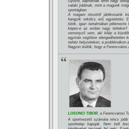
Győzni, bajnoknak lenni nagy dolog
valaki jobbnak, mint a magunk mögö
sportágban.
A magam részéről játékosaink kü
hangzik: erkölcs, erő, egyetértés. E
tűnik, igazi tartalmában jellemezte
képes-e az ember nagy tettekre? A
versenyző sem, aki kilép a küzdőt
egymás segí­tése elengedhetetlen ke
nehéz helyzeteken, a problémákon a
Nagyon örülök, hogy a Ferencváros m
LOSONCI TIBOR
, a Ferencvárosi T
A sportvezető számára nincs jobb 
sporttelep kapuját. Nem kell les
kérdéseket tesznek fel neki. Ezek