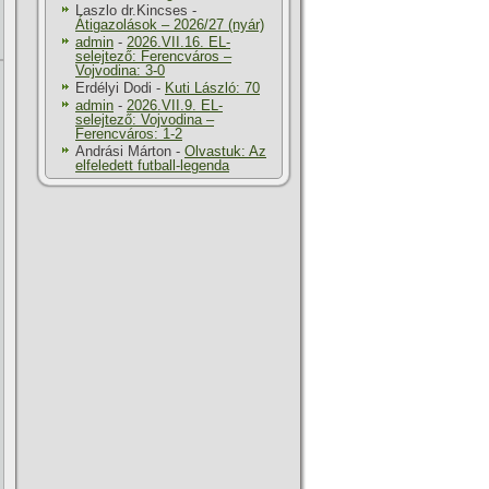
Laszlo dr.Kincses
-
Átigazolások – 2026/27 (nyár)
admin
-
2026.VII.16. EL-
selejtező: Ferencváros –
Vojvodina: 3-0
Erdélyi Dodi
-
Kuti László: 70
admin
-
2026.VII.9. EL-
selejtező: Vojvodina –
Ferencváros: 1-2
Andrási Márton
-
Olvastuk: Az
elfeledett futball-legenda