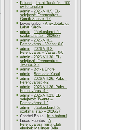
Felucci
-
Lakat Tanár úr – 100
év történelem
admin
-
2026.VIII.5. EL-
selejtező: Ferencváros –
Górnik Zabrze: 1-0
Lovas Gábor
-
Anekdoták: dr.
Lakat Károly
admin
-
Játékoskeret és
szakmai stáb – 2026/27
admin
-
2026.VIII.2.
Ferencváros – Vasas: 0-0
admin
-
2026.VIII.2.
Ferencváros – Vasas: 0-0
admin
-
2026.VII.30. EL-
selejtező: Ferencváros –
Twente: 2-2
admin
-
Botka Endre
admin
-
Bamidele Yusuf
admin
-
2026.VII.26. Paks –
Ferencváros: 4-2
admin
-
2026.VII.26. Paks –
Ferencváros: 4-2
admin
-
2026.VII.23. EL-
selejtező: Twente –
Ferencváros: 1-2
admin
-
Játékoskeret és
szakmai stáb – 2026/27
Charbel Bouja
-
Itt a háboru!
Lucas Fuentes
-
A
Ferencvárosi Torna Club
elnökei: Mailinger Béla