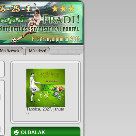
Mérkőzések
Múltidéző
Tapolca, 2027. január
9.
OLDALAK