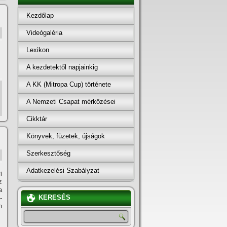
Kezdőlap
Videógaléria
Lexikon
A kezdetektől napjainkig
A KK (Mitropa Cup) története
A Nemzeti Csapat mérkőzései
Cikktár
Könyvek, füzetek, újságok
Szerkesztőség
Adatkezelési Szabályzat
i
z
a
KERESÉS
­
n