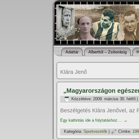
Adattár
Alberttól – Zsiborásig
H
Klára Jenő
„Magyarországon egészen
Közzétéve:
2009. március 30. hétfő
|
Beszélgetés Klára Jenővel, az F
Egy kattintás ide a folytatáshoz....
→
Kategória:
Sportvezetők
|
Címke:
198