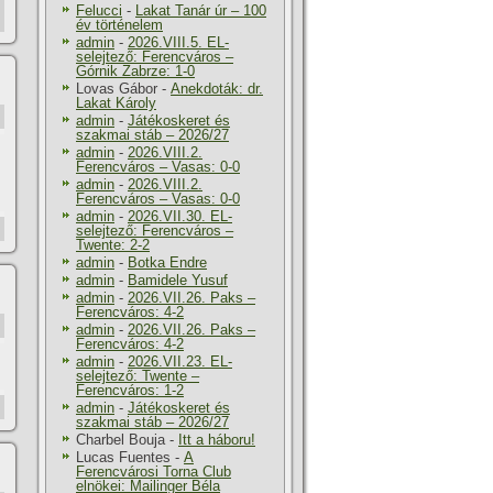
Felucci
-
Lakat Tanár úr – 100
év történelem
admin
-
2026.VIII.5. EL-
selejtező: Ferencváros –
Górnik Zabrze: 1-0
Lovas Gábor
-
Anekdoták: dr.
Lakat Károly
admin
-
Játékoskeret és
szakmai stáb – 2026/27
admin
-
2026.VIII.2.
Ferencváros – Vasas: 0-0
admin
-
2026.VIII.2.
Ferencváros – Vasas: 0-0
admin
-
2026.VII.30. EL-
selejtező: Ferencváros –
Twente: 2-2
admin
-
Botka Endre
admin
-
Bamidele Yusuf
admin
-
2026.VII.26. Paks –
Ferencváros: 4-2
admin
-
2026.VII.26. Paks –
Ferencváros: 4-2
admin
-
2026.VII.23. EL-
selejtező: Twente –
Ferencváros: 1-2
admin
-
Játékoskeret és
szakmai stáb – 2026/27
Charbel Bouja
-
Itt a háboru!
Lucas Fuentes
-
A
Ferencvárosi Torna Club
elnökei: Mailinger Béla