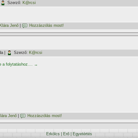
Szerző:
K@rcsi
Klára Jenő
|
Hozzászólás most!
da
|
Szerző:
K@rcsi
e a folytatáshoz....
→
lára Jenő
|
Hozzászólás most!
Erkölcs
|
Erő
|
Egyetértés