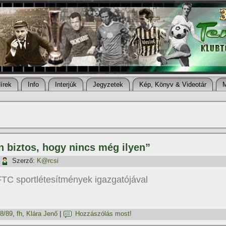
í­rek
Info
Interjúk
Jegyzetek
Kép, Könyv & Videotár
 biztos, hogy nincs még ilyen”
Szerző:
K@rcsi
TC sportlétesí­tmények igazgatójával
8/89
,
fh
,
Klára Jenő
|
Hozzászólás most!