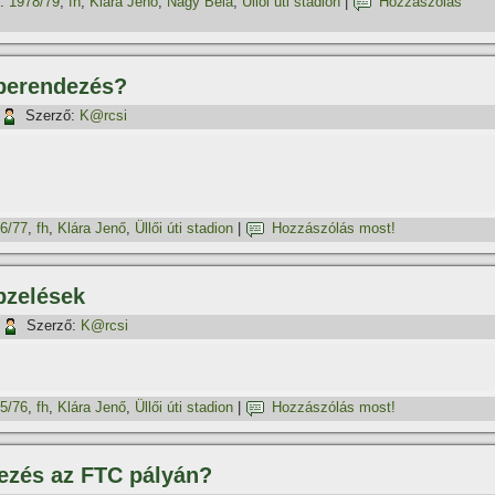
:
1978/79
,
fh
,
Klára Jenő
,
Nagy Béla
,
Üllői úti stadion
|
Hozzászólás
tóberendezés?
Szerző:
K@rcsi
6/77
,
fh
,
Klára Jenő
,
Üllői úti stadion
|
Hozzászólás most!
épzelések
Szerző:
K@rcsi
5/76
,
fh
,
Klára Jenő
,
Üllői úti stadion
|
Hozzászólás most!
dezés az FTC pályán?