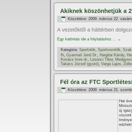
Akiknek köszönhetjük a 23.
Közzétéve:
2009. március 22. vasár
A vezetőktől a háttérben dolgo
Egy kattintás ide a folytatáshoz....
→
Kategória:
Sportolók
,
Sportvezetők
,
Szak
fh
,
Gyarmati Jenő Dr.
,
Hargitai Károly
,
Ha
Kovács Imre dr.
,
Losonci Tibor
,
Medgyesi
Takács József (gyúró)
,
Varga Lajos
,
Zölle
Fél óra az FTC Sportlétes
Közzétéve:
2009. március 21. szomb
Hat éve
Miniszt
új igaz
viszont
tménye
edzhet