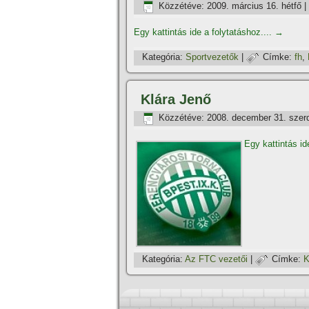
Közzétéve:
2009. március 16. hétfő
|
Egy kattintás ide a folytatáshoz....
→
Kategória:
Sportvezetők
|
Címke:
fh
,
Klára Jenő
Közzétéve:
2008. december 31. szer
Egy kattintás id
Kategória:
Az FTC vezetői
|
Címke:
K