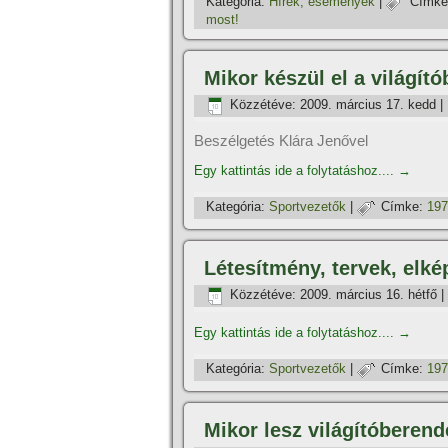
Kategória:
Hí­rek, események
|
Címke
most!
Mikor készül el a világí­
Közzétéve:
2009. március 17. kedd
|
Beszélgetés Klára Jenővel
Egy kattintás ide a folytatáshoz....
→
Kategória:
Sportvezetők
|
Címke:
197
Létesí­tmény, tervek, elk
Közzétéve:
2009. március 16. hétfő
|
Egy kattintás ide a folytatáshoz....
→
Kategória:
Sportvezetők
|
Címke:
197
Mikor lesz világí­tóberen