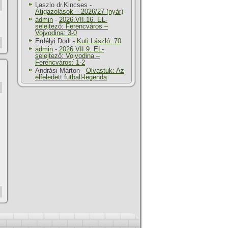
Laszlo dr.Kincses
-
Átigazolások – 2026/27 (nyár)
admin
-
2026.VII.16. EL-
selejtező: Ferencváros –
Vojvodina: 3-0
Erdélyi Dodi
-
Kuti László: 70
admin
-
2026.VII.9. EL-
selejtező: Vojvodina –
Ferencváros: 1-2
Andrási Márton
-
Olvastuk: Az
elfeledett futball-legenda