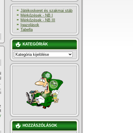
Játékoskeret és szakmai stáb
Mérkőzések - NB I
Mérkőzések - NB III
Igazolások
Tabella
KATEGÓRIÁK
KATEGÓRIÁK
l
l
.
,
i
z
t
y
HOZZÁSZÓLÁSOK