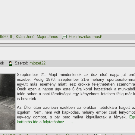
9/80
,
fh
,
Klára Jenő
,
Major János
|
Hozzászólás most!
tök
|
Szerző:
mjozef22
Szeptember 21. Majd mindenkinek az ősz első napja jut errő
eszébe. Pedig 1978. szeptember 21-e néhány sportbarátomma
együtt más esemény miatt lesz örökké felejthetetlen számomra
Önök ezen a napon úgy este 6 óra körül hazatértek a munkából
talán sokan a napi fáradtságot egy kényelmes fotelben félig már k
is heverték.
Az Üllői úton azonban ezekben az órákban tetőfokára hágott a
izgalom. Nem, nem volt kapkodás, néhány ember csak lenyomot
egy-egy gombot, s pár perc múlva kigyulladtak a fények.
Eg
kattintás ide a folytatáshoz....
→