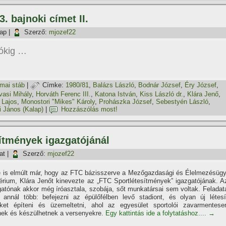
 bajnoki cí­met II.
nap
|
Szerző:
mjozef22
zókig …
mai stáb
|
Címke:
1980/81
,
Balázs László
,
Bodnár József
,
Éry József
,
vasi Mihály
,
Horváth Ferenc III.
,
Katona István
,
Kiss László dr.
,
Klára Jenő
,
 Lajos
,
Monostori "Mikes" Károly
,
Prohászka József
,
Sebestyén László
,
i János (Kalap)
|
Hozzászólás most!
í­tmények igazgatójánál
at
|
Szerző:
mjozef22
 is elmúlt már, hogy az FTC bázisszerve a Mezőgazdasági és Élelmezésügy
érium, Klára Jenőt kinevezte az „FTC Sportlétesí­tmények” igazgatójának. A
gatónak akkor még í­róasztala, szobája, sőt munkatársai sem voltak. Feladat
 annál több: befejezni az épülőfélben levő stadiont, és olyan új létesí
ket épí­teni és üzemeltetni, ahol az egyesület sportolói zavarmentese
nek és készülhetnek a versenyekre.
Egy kattintás ide a folytatáshoz....
→