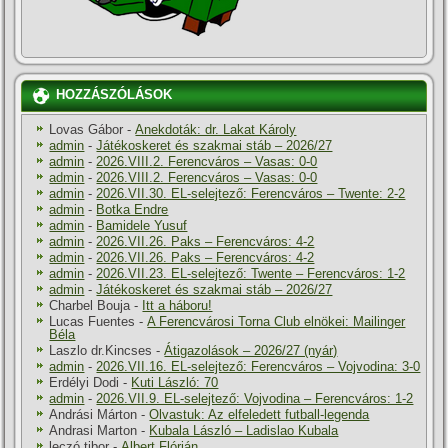
HOZZÁSZÓLÁSOK
Lovas Gábor
-
Anekdoták: dr. Lakat Károly
admin
-
Játékoskeret és szakmai stáb – 2026/27
admin
-
2026.VIII.2. Ferencváros – Vasas: 0-0
admin
-
2026.VIII.2. Ferencváros – Vasas: 0-0
admin
-
2026.VII.30. EL-selejtező: Ferencváros – Twente: 2-2
admin
-
Botka Endre
admin
-
Bamidele Yusuf
admin
-
2026.VII.26. Paks – Ferencváros: 4-2
admin
-
2026.VII.26. Paks – Ferencváros: 4-2
admin
-
2026.VII.23. EL-selejtező: Twente – Ferencváros: 1-2
admin
-
Játékoskeret és szakmai stáb – 2026/27
Charbel Bouja
-
Itt a háboru!
Lucas Fuentes
-
A Ferencvárosi Torna Club elnökei: Mailinger
Béla
Laszlo dr.Kincses
-
Átigazolások – 2026/27 (nyár)
admin
-
2026.VII.16. EL-selejtező: Ferencváros – Vojvodina: 3-0
Erdélyi Dodi
-
Kuti László: 70
admin
-
2026.VII.9. EL-selejtező: Vojvodina – Ferencváros: 1-2
Andrási Márton
-
Olvastuk: Az elfeledett futball-legenda
Andrasi Marton
-
Kubala László – Ladislao Kubala
leczó tibor
-
Albert Flórián