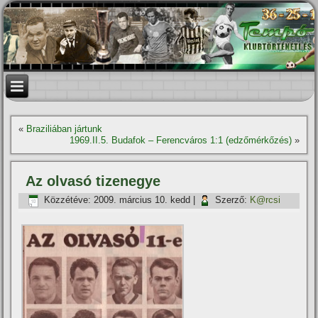
«
Braziliában jártunk
1969.II.5. Budafok – Ferencváros 1:1 (edzőmérkőzés)
»
Az olvasó tizenegye
Közzétéve:
2009. március 10. kedd
|
Szerző:
K@rcsi