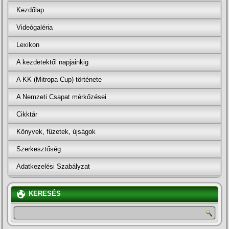
Kezdőlap
Videógaléria
Lexikon
A kezdetektől napjainkig
A KK (Mitropa Cup) története
A Nemzeti Csapat mérkőzései
Cikktár
Könyvek, füzetek, újságok
Szerkesztőség
Adatkezelési Szabályzat
KERESÉS