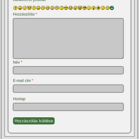
Hozzászólás
*
Név
*
E-mail cím
*
Honlap