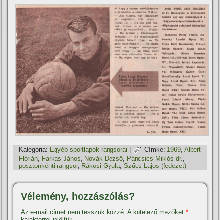
Kategória:
Egyéb sportlapok rangsorai
|
Címke:
1969
,
Albert
Flórián
,
Farkas János
,
Novák Dezső
,
Páncsics Miklós dr.
,
posztonkénti rangsor
,
Rákosi Gyula
,
Szűcs Lajos (fedezet)
Vélemény, hozzászólás?
Az e-mail címet nem tesszük közzé.
A kötelező mezőket
*
karakterrel jelöltük