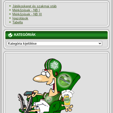
Játékoskeret és szakmai stáb
Mérkőzések - NB I
Mérkőzések - NB III
Igazolások
Tabella
KATEGÓRIÁK
KATEGÓRIÁK