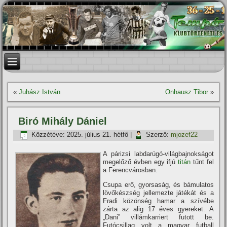
«
Juhász István
Onhausz Tibor
»
Biró Mihály Dániel
Közzétéve:
2025. július 21. hétfő
|
Szerző:
mjozef22
A párizsi labdarúgó-világbajnokságot
megelőző évben egy ifjú
titán
tűnt fel
a Ferencvárosban.
Csupa erő, gyorsaság, és bámulatos
lövőkészség jellemezte játékát és a
Fradi közönség hamar a szí­vébe
zárta az alig 17 éves gyereket. A
„Dani” villámkarriert futott be.
Futócsillag volt a magyar futball