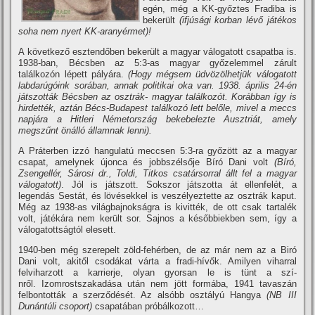
egén, még a KK-győztes Fradiba is
bekerült
(ifjúsági korban lévő játékos
soha nem nyert KK-aranyérmet)!
A következő esztendőben bekerült a magyar válogatott csapatba is.
1938-ban, Bécsben az 5:3-as magyar győzelemmel zárult
találkozón lépett pályára.
(Hogy mégsem üdvözölhetjük válogatott
labdarúgóink sorában, annak politikai oka van. 1938. április 24-én
játszották Bécsben az osztrák- magyar találkozót. Korábban í­gy is
hirdették, aztán Bécs-Budapest találkozó lett belőle, mivel a meccs
napjára a Hitleri Németország bekebelezte Ausztriát, amely
megszűnt önálló államnak lenni).
A Práterben izzó hangulatú meccsen 5:3-ra győzött az a magyar
csapat, amelynek újonca és jobbszélsője Bí­ró Dani volt
(Bí­ró,
Zsengellér, Sárosi dr., Toldi, Titkos csatársorral állt fel a magyar
válogatott)
. Jól is játszott. Sokszor játszotta át ellenfelét, a
legendás Sestát, és lövésekkel is veszélyeztette az osztrák kaput.
Még az 1938-as világbajnokságra is kivitték, de ott csak tartalék
volt, játékára nem került sor. Sajnos a későbbiekben sem, í­gy a
válogatottságtól elesett.
1940-ben még szerepelt zöld-fehérben, de az már nem az a Biró
Dani volt, akitől csodákat várta a fradi-hí­vők. Amilyen viharral
felviharzott a karrierje, olyan gyorsan le is tünt a szí­
nről. Izomrostszakadása után nem jött formába, 1941 tavaszán
felbontották a szerződését. Az alsóbb osztályú Hangya
(NB III
Dunántúli csoport)
csapatában próbálkozott…