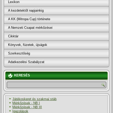
Lexikon
A kezdetektől napjainkig
A KK (Mitropa Cup) története
A Nemzeti Csapat mérkőzései
Cikktár
Könyvek, füzetek, újságok
Szerkesztőség
Adatkezelési Szabályzat
KERESÉS
Játékoskeret és szakmai stáb
Mérkőzések - NB I
Mérkőzések - NB III
Igazolások