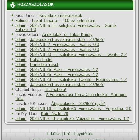
HOZZÁSZÓLÁSOK
Kiss János
-
Következő mérkőzések
Felucci
-
Lakat Tanár úr – 100 év történelem
admin
-
2026.VIII.5. EL-selejtező: Ferencváros – Górnik
Zabrze: 1-0
Lovas Gábor
-
Anekdoták: dr. Lakat Károly
admin
-
Játékoskeret és szakmai stáb – 2026/27
admin
-
2026.VIII.2. Ferencváros – Vasas: 0-0
admin
-
2026.VIII.2. Ferencváros – Vasas: 0-0
admin
-
2026.VII.30. EL-selejtező: Ferencváros – Twente: 2-2
admin
-
Botka Endre
admin
-
Bamidele Yusuf
admin
-
2026.VII.26. Paks – Ferencváros: 4-2
admin
-
2026.VII.26. Paks – Ferencváros: 4-2
admin
-
2026.VII.23. EL-selejtező: Twente – Ferencváros: 1-2
admin
-
Játékoskeret és szakmai stáb – 2026/27
Charbel Bouja
-
Itt a háboru!
Lucas Fuentes
-
A Ferencvárosi Torna Club elnökei: Mailinger
Béla
Laszlo dr.Kincses
-
Átigazolások – 2026/27 (nyár)
admin
-
2026.VII.16. EL-selejtező: Ferencváros – Vojvodina: 3-0
Erdélyi Dodi
-
Kuti László: 70
admin
-
2026.VII.9. EL-selejtező: Vojvodina – Ferencváros: 1-2
Erkölcs
|
Erő
|
Egyetértés