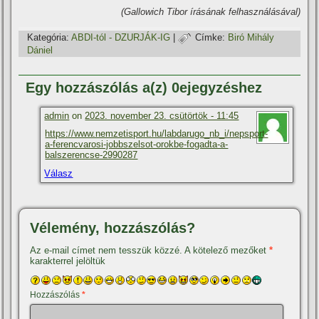
(Gallowich Tibor í­rásának felhasználásával)
Kategória:
ABDI-tól - DZURJÁK-IG
|
Címke:
Biró Mihály
Dániel
Egy hozzászólás a(z) 0ejegyzéshez
admin
on
2023. november 23. csütörtök - 11:45
https://www.nemzetisport.hu/labdarugo_nb_i/nepsport-
a-ferencvarosi-jobbszelsot-orokbe-fogadta-a-
balszerencse-2990287
Válasz
Vélemény, hozzászólás?
Az e-mail címet nem tesszük közzé.
A kötelező mezőket
*
karakterrel jelöltük
Hozzászólás
*