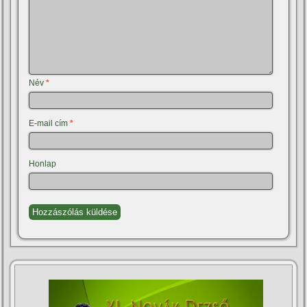
Név
*
E-mail cím
*
Honlap