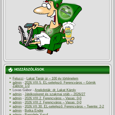
HOZZÁSZÓLÁSOK
Felucci
-
Lakat Tanár úr – 100 év történelem
admin
-
2026.VIII.5. EL-selejtező: Ferencváros – Górnik
Zabrze: 1-0
Lovas Gábor
-
Anekdoták: dr. Lakat Károly
admin
-
Játékoskeret és szakmai stáb – 2026/27
admin
-
2026.VIII.2. Ferencváros – Vasas: 0-0
admin
-
2026.VIII.2. Ferencváros – Vasas: 0-0
admin
-
2026.VII.30. EL-selejtező: Ferencváros – Twente: 2-2
admin
-
Botka Endre
admin
-
Bamidele Yusuf