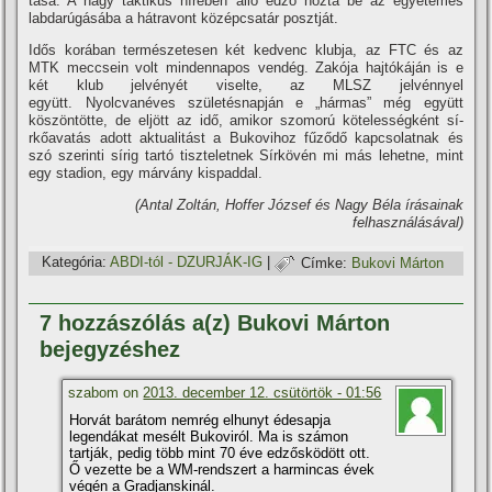
tása. A nagy taktikus hí­rében álló edző hozta be az egyetemes
labdarúgásába a hátravont középcsatár posztját.
Idős korában természetesen két kedvenc klubja, az FTC és az
MTK meccsein volt mindennapos vendég. Zakója hajtókáján is e
két klub jelvényét viselte, az MLSZ jelvénnyel
együtt. Nyolcvanéves születésnapján e „hármas” még együtt
köszöntötte, de eljött az idő, amikor szomorú kötelességként sí­
rkőavatás adott aktualitást a Bukovihoz fűződő kapcsolatnak és
szó szerinti sí­rig tartó tiszteletnek Sí­rkövén mi más lehetne, mint
egy stadion, egy márvány kispaddal.
(Antal Zoltán, Hoffer József és Nagy Béla í­rásainak
felhasználásával)
Kategória:
ABDI-tól - DZURJÁK-IG
|
Címke:
Bukovi Márton
7 hozzászólás a(z) Bukovi Márton
bejegyzéshez
szabom on
2013. december 12. csütörtök - 01:56
Horvát barátom nemrég elhunyt édesapja
legendákat mesélt Bukoviról. Ma is számon
tartják, pedig több mint 70 éve edzősködött ott.
Ő vezette be a WM-rendszert a harmincas évek
végén a Gradjanskinál.