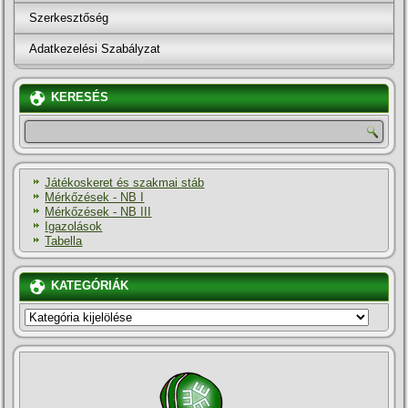
Szerkesztőség
Adatkezelési Szabályzat
KERESÉS
Játékoskeret és szakmai stáb
Mérkőzések - NB I
Mérkőzések - NB III
Igazolások
Tabella
KATEGÓRIÁK
KATEGÓRIÁK