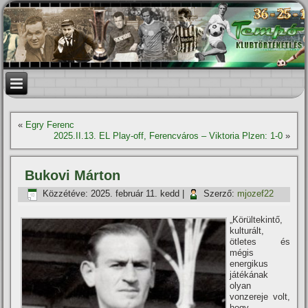
«
Egry Ferenc
2025.II.13. EL Play-off, Ferencváros – Viktoria Plzen: 1-0
»
Bukovi Márton
Közzétéve:
2025. február 11. kedd
|
Szerző:
mjozef22
„Körültekintő,
kulturált,
ötletes és
mégis
energikus
játékának
olyan
vonzereje volt,
hogy