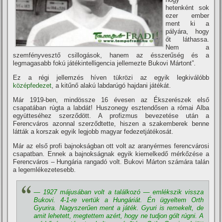
hetenként sok
ezer ember
ment ki a
pályára, hogy
őt láthassa.
Nem a
szemfényvesztő csillogások, hanem az ésszerűség és a
legmagasabb fokú játékintelligencia jellemezte Bukovi Mártont”.
Ez a régi jellemzés hí­ven tükrözi az egyik legkiválóbb
középfedezet
, a kitűnő alakú labdarúgó hajdani játékát.
Már 1919-ben, mindössze 16 évesen az Ékszerészek első
csapatában rúgta a labdát! Huszonegy esztendősen a római Alba
együtteséhez szerződött. A profizmus bevezetése után a
Ferencváros azonnal szerződtette, hiszen a szakemberek benne
látták a korszak egyik legjobb magyar fedezetjátékosát.
Már az első profi bajnokságban ott volt az aranyérmes ferencvárosi
csapatban. Ennek a bajnokságnak egyik kiemelkedő mérkőzése a
Ferencváros – Hungária rangadó volt. Bukovi Márton számára talán
a legemlékezetesebb.
— 1927 májusában volt a találkozó — emlékszik vissza
Bukovi. 4-1-re vertük a Hungáriát. Én ügyeltem Orth
Gyurira. Nagyszerűen ment a játék. Gyuri is remekelt, de
amit lehetett, megtettem azért, hogy ne tudjon gólt rúgni. A