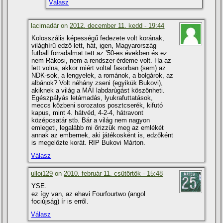
Válasz
lacimadár on
2012. december 11. kedd - 19:44
Kolosszális képességű fedezete volt korának,
világhí­rű edző lett, hát, igen, Magyarország
futball forradalmat tett az ’50-es években és ez
nem Rákosi, nem a rendszer érdeme volt. Ha az
lett volna, akkor miért voltal fasorban (sem) az
NDK-sok, a lengyelek, a románok, a bolgárok, az
albánok? Volt néhány zseni (egyikük Bukovi),
akiknek a világ a MAI labdarúgást köszönheti.
Egészpályás letámadás, lyukrafuttatások,
meccs közbeni sorozatos posztcserék, kifutó
kapus, mint 4. hátvéd, 4-2-4, hátravont
középcsatár stb. Bár a világ nem nagyon
emlegeti, legalább mi őrizzük meg az emlékét
annak az embernek, aki játékosként is, edzőként
is megelőzte korát. RIP Bukovi Márton.
Válasz
ulloi129
on
2010. február 11. csütörtök - 15:48
YSE.
ez í­gy van, az ehavi Fourfourtwo (angol
fociújság) í­r is erről.
Válasz