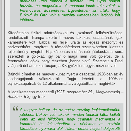
mérkőzés után tombolt a nézőtér. Orth Gyuri odajött
hozzám és megcsókolt. A másnapi lapok tele voltak a
Ferencváros dicséretével. Egyöntetűen azt í­rták, hogy
Bukovi és Orth volt a mezőny kimagaslóan legjobb két
játékosa
Kifogástalan fizikai adottságokkal és „szakmai” felkészültséggel
rendelkezett. Európa szerte hí­rneves taktikus, csapatának igazi
karmestere volt. Lábbal és fejjel uralta az egész mezőnyt és
hadvezérként irányí­tott. A támadófedezet szerepkörében klasszis
teljesí­tményt nyújtott. Hajszálpontos indí­tásaiból játékostársai sorra
szerezték a gólokat, í­gy bár ő maga nem volt gólerős, de a
ferencvárosi gólok nagy részében „benne volt”. Szerepelt a Fradi
világhí­rű dél-amerikai túráján, a KK-győzelem egyik részese volt.
Bajnoki cí­meket és magyar kupát nyert a csapattal. 1928-ban az év
labdarúgójának választották. Tagja lehetett a 100%-os
bajnokcsapatnak és 12 alkalommal a válogatottba is meghí­vták.
A legsikeresebb meccséről
(1927. szeptember 25., Magyarország –
Ausztria: 5-3)
í­gy í­rtak:
A magyar halfsor, de az egész mezőny legkiemelkedőbb
játékosa Bukovi volt, akinek minden tudását latba kellett
vetni az első félidőben, hogy csapatát megmentse a
kudarctól és felszabadí­tsa a védelmet az osztrák
támadósor nyomása alól. Három ember helyett dolgozott!