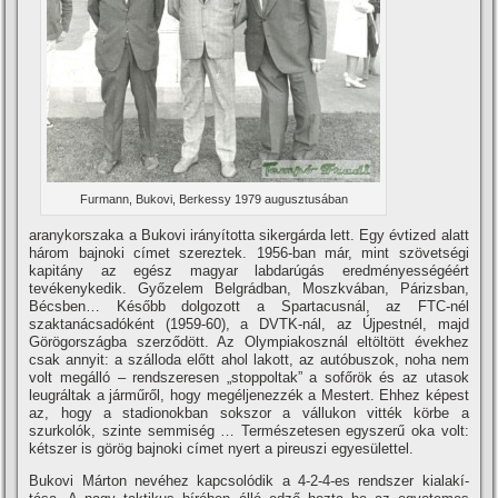
Furmann, Bukovi, Berkessy 1979 augusztusában
aranykorszaka a Bukovi irányí­totta sikergárda lett. Egy évtized alatt
három bajnoki cí­met szereztek. 1956-ban már, mint szövetségi
kapitány az egész magyar labdarúgás eredményességéért
tevékenykedik. Győzelem Belgrádban, Moszkvában, Párizsban,
Bécsben… Később dolgozott a Spartacusnál, az FTC-nél
szaktanácsadóként (1959-60), a DVTK-nál, az Újpestnél, majd
Görögországba szerződött. Az Olympiakosznál eltöltött évekhez
csak annyit: a szálloda előtt ahol lakott, az autóbuszok, noha nem
volt megálló – rendszeresen „stoppoltak” a sofőrök és az utasok
leugráltak a járműről, hogy megéljenezzék a Mestert. Ehhez képest
az, hogy a stadionokban sokszor a vállukon vitték körbe a
szurkolók, szinte semmiség … Természetesen egyszerű oka volt:
kétszer is görög bajnoki cí­met nyert a pireuszi egyesülettel.
Bukovi Márton nevéhez kapcsolódik a 4-2-4-es rendszer kialakí­