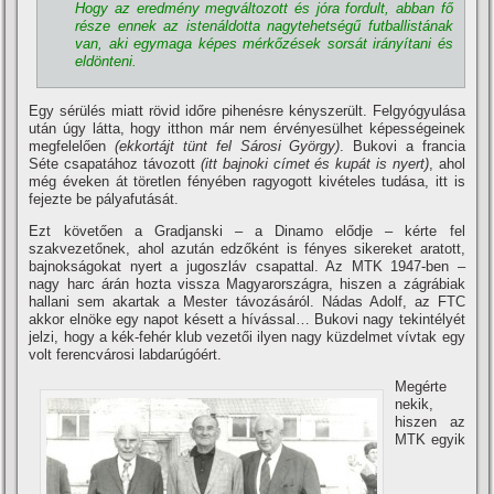
Hogy az eredmény megváltozott és jóra fordult, abban fő
része ennek az istenáldotta nagytehetségű futballistának
van, aki egymaga képes mérkőzések sorsát irányí­tani és
eldönteni.
Egy sérülés miatt rövid időre pihenésre kényszerült. Felgyógyulása
után úgy látta, hogy itthon már nem érvényesülhet képességeinek
megfelelően
(ekkortájt tünt fel Sárosi György)
. Bukovi a francia
Séte csapatához távozott
(itt bajnoki cí­met és kupát is nyert)
, ahol
még éveken át töretlen fényében ragyogott kivételes tudása, itt is
fejezte be pályafutását.
Ezt követően a Gradjanski – a Dinamo elődje – kérte fel
szakvezetőnek, ahol azután edzőként is fényes sikereket aratott,
bajnokságokat nyert a jugoszláv csapattal. Az MTK 1947-ben –
nagy harc árán hozta vissza Magyarországra, hiszen a zágrábiak
hallani sem akartak a Mester távozásáról. Nádas Adolf, az FTC
akkor elnöke egy napot késett a hí­vással… Bukovi nagy tekintélyét
jelzi, hogy a kék-fehér klub vezetői ilyen nagy küzdelmet ví­vtak egy
volt ferencvárosi labdarúgóért.
Megérte
nekik,
hiszen az
MTK egyik