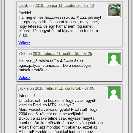
lalolib
on
2010. február 11. csütörtök - 07:40
Jackie!
Ha még ehhez hozzávesszük az MLSZ jelvényt
is, egy olyan idilli állapotot kapunk, mely lehet,
hogy létezett, de egy hamar nem fog ismét
eljönni. Túl nagyot és túl fájdalmasan fordult a
világ.
Válasz
YSE on
2010. február 11. csütörtök - 07:25
Ha igaz, „ő találta fel” a 4-2-4-et és az
egészpályás letámadást. De a dicsőséget
mások aratták le…
Válasz
jackie on
2010. február 11. csütörtök - 07:05
Istenem !
El tudjuk ezt ma képzelni?Hogy valaki együtt
viseljen Fradi és MTK jelvényt ?
Mára Fradista ver-szid-.gyűlöl Fradistát! Hogy
2004 dec.5.-ről már ne is beszéljünk !
Bukovit a szakértelme csak egyszer hagyta
cserben: Amikor először látta az ifi válogatottban
Albert Flórit,azt mondta: mit akarnak ezzel az
Alberttel! Ezekkel a lábakkal legfeljebb egy