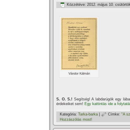
Közzétéve:
2012. május 10. csütörtö
Vándor Kálmán
S. O. S.!
Segí­tség! A labdarúgók egy lábas
érdekeiket sem!
Egy kattintás ide a folytat
Kategória:
Tarka-barka
|
Címke:
"A sz
Hozzászólás most!