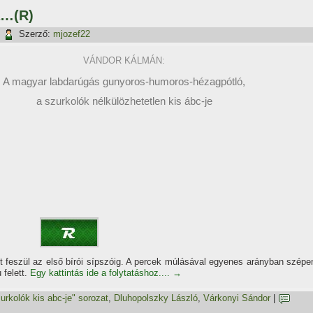
a…(R)
|
Szerző:
mjozef22
VÁNDOR KÁLMÁN:
A magyar labdarúgás gunyoros-humoros-hézagpótló,
a szurkolók nélkülözhetetlen kis ábc-je
feszül az első bí­rói sí­pszóig. A percek múlásával egyenes arányban szépe
 felett.
Egy kattintás ide a folytatáshoz....
→
urkolók kis abc-je" sorozat
,
Dluhopolszky László
,
Várkonyi Sándor
|