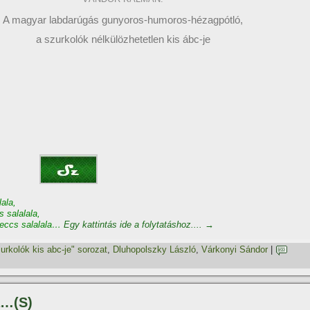
A magyar labdarúgás gunyoros-humoros-hézagpótló,
a szurkolók nélkülözhetetlen kis ábc-je
ala,
salalala,
eccs salalala…
Egy kattintás ide a folytatáshoz....
→
urkolók kis abc-je" sorozat
,
Dluhopolszky László
,
Várkonyi Sándor
|
a…(S)