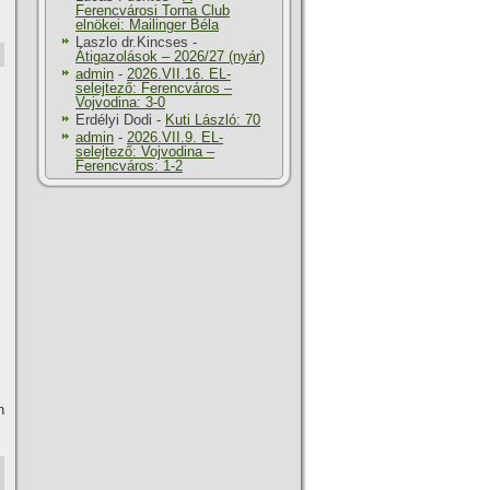
Ferencvárosi Torna Club
elnökei: Mailinger Béla
Laszlo dr.Kincses
-
Átigazolások – 2026/27 (nyár)
admin
-
2026.VII.16. EL-
selejtező: Ferencváros –
Vojvodina: 3-0
Erdélyi Dodi
-
Kuti László: 70
admin
-
2026.VII.9. EL-
selejtező: Vojvodina –
Ferencváros: 1-2
n