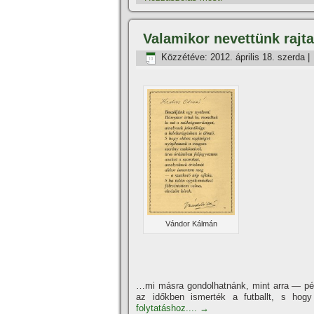
Valamikor nevettünk rajt
Közzétéve:
2012. április 18. szerda
|
Vándor Kálmán
…mi másra gondolhatnánk, mint arra — pénz
az időkben ismerték a futballt, s hogy
folytatáshoz....
→