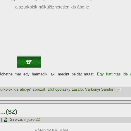
a szurkolók nélkülözhetetlen kis ábc-je
öhetne már egy harmadik, aki megint példát mutat.
Egy kattintás ide 
urkolók kis abc-je" sorozat
,
Dluhopolszky László
,
Várkonyi Sándor
|
a…(SZ)
|
Szerző:
mjozef22
VÁNDOR KÁLMÁN: