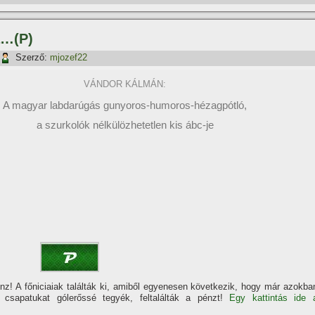
a…(P)
Szerző:
mjozef22
VÁNDOR KÁLMÁN:
A magyar labdarúgás gunyoros-humoros-hézagpótló,
a szurkolók nélkülözhetetlen kis ábc-je
! A főniciaiak találták ki, amiből egyenesen következik, hogy már azokba
 csapatukat gólerőssé tegyék, feltalálták a pénzt!
Egy kattintás ide 