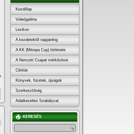
Kezdőlap
Videógaléria
Lexikon
A kezdetektől napjainkig
A KK (Mitropa Cup) története
A Nemzeti Csapat mérkőzései
Cikktár
a
Könyvek, füzetek, újságok
Szerkesztőség
Adatkezelési Szabályzat
KERESÉS