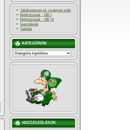
Játékoskeret és szakmai stáb
Mérkőzések - NB I
Mérkőzések - NB III
Igazolások
Tabella
KATEGÓRIÁK
KATEGÓRIÁK
HOZZÁSZÓLÁSOK