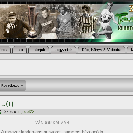
í­rek
Info
Interjúk
Jegyzetek
Kép, Könyv & Videotár
Következő »
a…(T)
Szerző:
mjozef22
VÁNDOR KÁLMÁN:
A magyar labdarúgás gunyoros-humoros-hézagpótló,