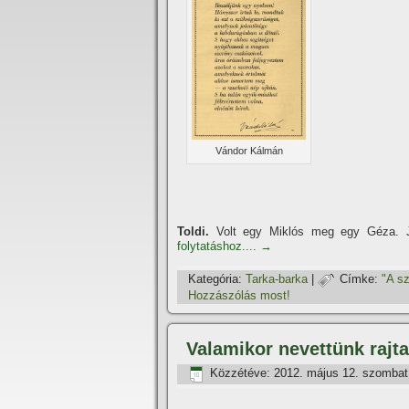
Vándor Kálmán
Toldi.
Volt egy Miklós meg egy Géza. J
folytatáshoz....
→
Kategória:
Tarka-barka
|
Címke:
"A sz
Hozzászólás most!
Valamikor nevettünk rajt
Közzétéve:
2012. május 12. szombat