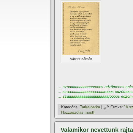
Vándor Kálmán
… szaaaaaaaaaaaaarooos edzőmeccs salal
… szaaaaaaaaaaaaaaaaaarooos edzőmeccs 
… szaaaaaaaaaaaaaaaaaaaaroooos edzőm
Kategória:
Tarka-barka
|
Címke:
"A sz
Hozzászólás most!
Valamikor nevettünk rajt