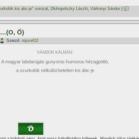
urkolók kis abc-je" sorozat
,
Dluhopolszky László
,
Várkonyi Sándor
|
a…(O, Ő)
Szerző:
mjozef22
VÁNDOR KÁLMÁN:
A magyar labdarúgás gunyoros-humoros-hézagpótló,
a szurkolók nélkülözhetetlen kis ábc-je
int a kidobott pénz. Amit rossz futballistákra költenek. Mondjuk július tájéká