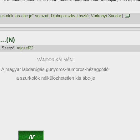
urkolók kis abc-je" sorozat
,
Dluhopolszky László
,
Várkonyi Sándor
|
a…(N)
Szerző:
mjozef22
VÁNDOR KÁLMÁN:
A magyar labdarúgás gunyoros-humoros-hézagpótló,
a szurkolók nélkülözhetetlen kis ábc-je