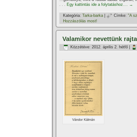
. . .
Egy kattintás ide a folytatáshoz....
→
Kategória:
Tarka-barka
|
Címke:
"A sz
Hozzászólás most!
Valamikor nevettünk rajt
Közzétéve:
2012. április 2. hétfő
|
Vándor Kálmán