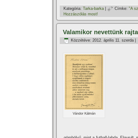
Kategória:
Tarka-barka
|
Címke:
"A sz
Hozzászólás most!
Valamikor nevettünk rajt
Közzétéve:
2012. április 11. szerda
|
Vándor Kálmán
…gömbölyű, mint a futball-labda. Elgurult, m