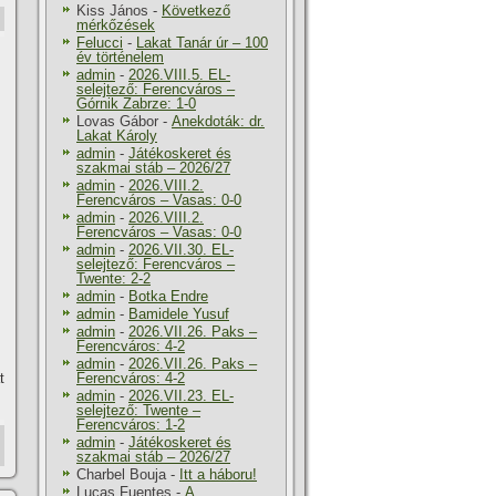
Kiss János
-
Következő
mérkőzések
Felucci
-
Lakat Tanár úr – 100
év történelem
admin
-
2026.VIII.5. EL-
selejtező: Ferencváros –
Górnik Zabrze: 1-0
Lovas Gábor
-
Anekdoták: dr.
Lakat Károly
admin
-
Játékoskeret és
szakmai stáb – 2026/27
admin
-
2026.VIII.2.
Ferencváros – Vasas: 0-0
admin
-
2026.VIII.2.
Ferencváros – Vasas: 0-0
admin
-
2026.VII.30. EL-
selejtező: Ferencváros –
Twente: 2-2
admin
-
Botka Endre
admin
-
Bamidele Yusuf
admin
-
2026.VII.26. Paks –
Ferencváros: 4-2
admin
-
2026.VII.26. Paks –
t
Ferencváros: 4-2
admin
-
2026.VII.23. EL-
selejtező: Twente –
Ferencváros: 1-2
admin
-
Játékoskeret és
szakmai stáb – 2026/27
Charbel Bouja
-
Itt a háboru!
Lucas Fuentes
-
A