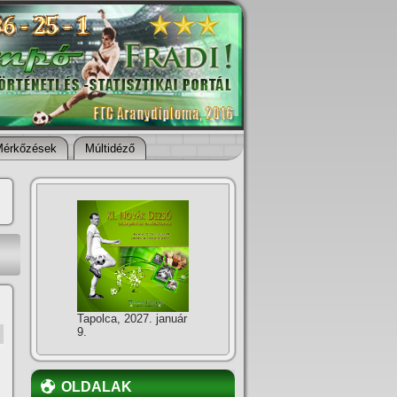
Mérkőzések
Múltidéző
Tapolca, 2027. január
9.
OLDALAK