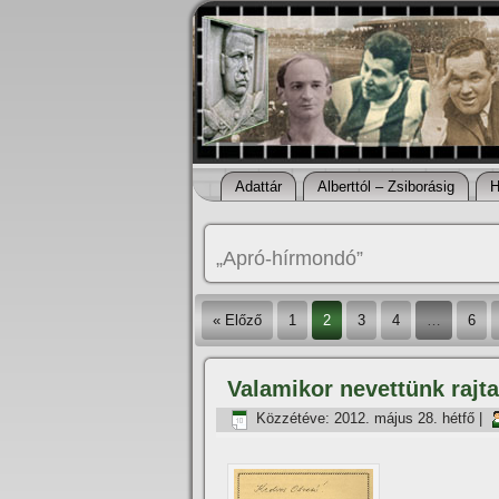
Adattár
Alberttól – Zsiborásig
H
„Apró-hí­rmondó”
« Előző
1
2
3
4
…
6
Valamikor nevettünk rajt
Közzétéve:
2012. május 28. hétfő
|