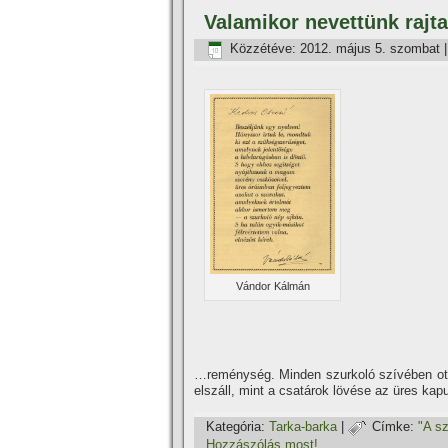
Valamikor nevettünk rajt
Közzétéve:
2012. május 5. szombat
Vándor Kálmán
…reménység. Minden szurkoló szí­vében ott 
elszáll, mint a csatárok lövése az üres kapu
Kategória:
Tarka-barka
|
Címke:
"A sz
Hozzászólás most!