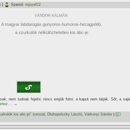
k
|
Szerző:
mjozef22
VÁNDOR KÁLMÁN:
A magyar labdarúgás gunyoros-humoros-hézagpótló,
a szurkolók nélkülözhetetlen kis ábc-je
ak; nem tudnak fejelni; nincs erejük futni; a kaput nem látják. Sőt, a sajá
áshoz....
→
urkolók kis abc-je" sorozat
,
Dluhopolszky László
,
Várkonyi Sándor
|