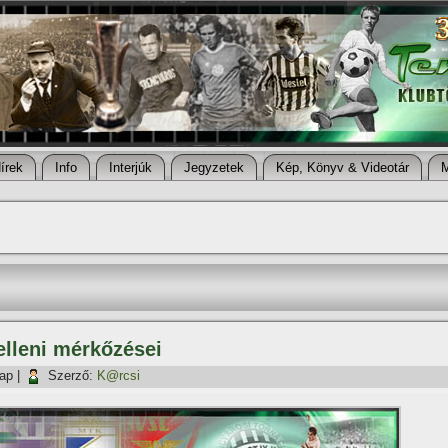
í­rek
Info
Interjúk
Jegyzetek
Kép, Könyv & Videotár
elleni mérkőzései
nap
|
Szerző:
K@rcsi