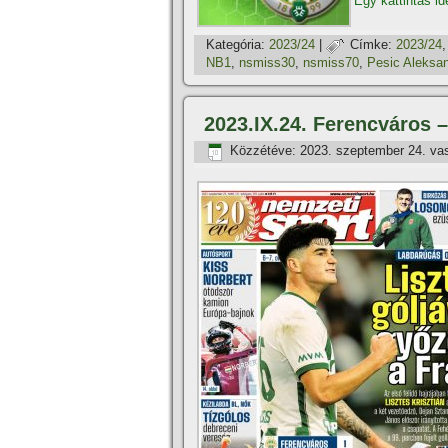
Egy kattintás id
Kategória:
2023/24
|
Címke:
2023/24
NB1
,
nsmiss30
,
nsmiss70
,
Pesic Aleksa
2023.IX.24. Ferencváros –
Közzétéve:
2023. szeptember 24. va