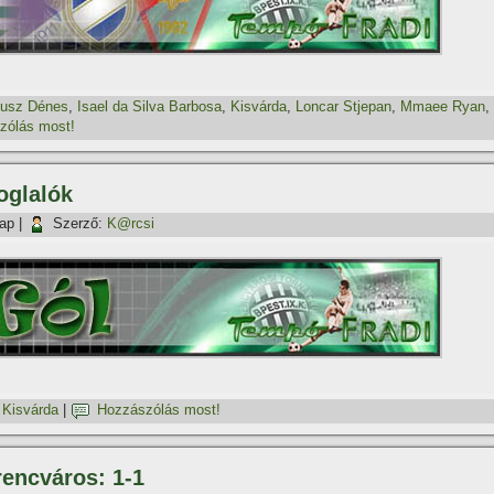
busz Dénes
,
Isael da Silva Barbosa
,
Kisvárda
,
Loncar Stjepan
,
Mmaee Ryan
,
zólás most!
oglalók
nap
|
Szerző:
K@rcsi
Kisvárda
|
Hozzászólás most!
rencváros: 1-1