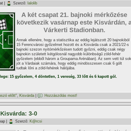
at
|
Szerző:
lalolib
A két csapat 21. bajnoki mérkőzése
következik vasárnap este Kisvárdán, 
Várkerti Stadionban.
Annak ellenére, hogy a statisztika az eddig lejátszott 20 bajnokiból
15 Ferencvárosi győzelmet hozott és a Kisvárda csak a 2021/22-s
bajnoki szezon nyitómérkőzésen tudott győzni, eddig csak négy
bajnokin született kétgólosnál nagyobb különbségű zöld-fehér
győzelem (ebből három a Groupama Arénában). Az sem vett túl so
jót a Várdaiak számára, hogy eddig mindösszesen csak 6 gólt
tudtak lőni a zöld-fehérek hálójába.
lege: 15
győzelem, 4 döntetlen, 1 vereség, 33 lőtt és 6 kapott gól.
pszó előtt"
,
Kisvárda
|
Hozzászólás most!
 Kisvárda: 3-0
nap
|
Szerző:
K@rcsi