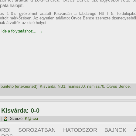
pata hálóját.
os 1–0-s győzelmet aratott Kisvárdán a labdarúgó NB I 5. fordulójábó
pótolt mérkőzésen. Az egyetlen találatot Ötvös Bence szerezte tizenegyesből
iak átvették az első helyet.
 ide a folytatáshoz....
→
,
büntető (értékesí­tett)
,
Kisvárda
,
NB1
,
nsmiss30
,
nsmiss70
,
Ötvös Bence
,
 Kisvárda: 0-0
|
Szerző:
K@rcsi
ORD! SOROZATBAN HATODSZOR BAJNOK 