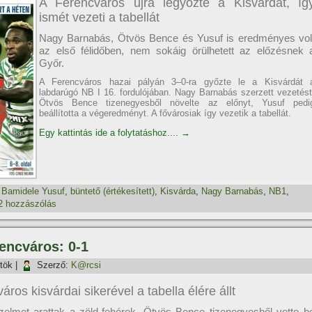
A Ferencváros újra legyőzte a Kisvárdát, íg
ismét vezeti a tabellát
Nagy Barnabás, Ötvös Bence és Yusuf is eredményes vol
az első félidőben, nem sokáig örülhetett az előzésnek 
Győr.
A Ferencváros hazai pályán 3–0-ra győzte le a Kisvárdát 
labdarúgó NB I 16. fordulójában. Nagy Barnabás szerzett vezetést
Ötvös Bence tizenegyesből növelte az előnyt, Yusuf pedi
beállította a végeredményt. A fővárosiak így vezetik a tabellát.
Egy kattintás ide a folytatáshoz....
→
,
Bamidele Yusuf
,
büntető (értékesí­tett)
,
Kisvárda
,
Nagy Barnabás
,
NB1
,
2 hozzászólás
rencváros: 0-1
tök
|
Szerző:
K@rcsi
áros kisvárdai sikerével a tabella élére állt
elmet arattak a zöld-fehérek, Ötvös Bence tizenegyesből vette b