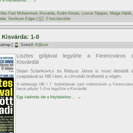
e a folytatáshoz....
→
,
Abu Fani Mohammed
,
Kisvárda
,
Kodro Kenan
,
Loncar Stjepan
,
Maiga Habib
,
ndar
,
Sevikyan Edgar
|
2 hozzászólás
 Kisvárda: 1-0
sárnap
|
Szerző:
K@rcsi
Lisztes góljával legyűrte a Ferencváros 
Kisvárdát
Dejan Sztankovics és Mátyus János is most debütált ú
csapatával az NB I-ben, a címvédő örülhetett a végén.
A labdarúgó NB I 7. fordulójának záró mérkőzésén a Ferencváro
hazai pályán 1–0-ra legyőzte a Kisvárdát.
Egy kattintás ide a folytatáshoz....
→