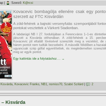
nap
|
Szerző:
K@rcsi
Kovacevic bombagólja ellenére csak egy ponto
szerzett az FTC Kisvárdán
A zöld-fehérek a bajnoki versenyfutás szempontjából fonto
pontokat vesztettek a Várkerti Stadionban.
A labdarúgó NB I 27. fordulójában a Ferencváros 1–1-es döntetle
játszott a Kisvárda otthonában. A zöld-fehérek a 15. percbe
Kovacevic jól eltalált lövésével szerezték meg a vezetést, de 
három pontot nem tudták bezsebelni. A második félidőben a hazaia
ugyancsak szép góllal egyenlítettek, és megérdemelten szerezté
meg az egyik pontot.
Egy kattintás ide a folytatáshoz....
→
,
Kisvárda
,
Kovacevic Franko
,
NB1
,
nsmiss70
,
Szabó Szilárd
|
2
 – Kisvárda