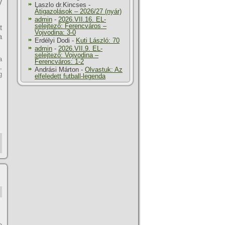
y
Laszlo dr.Kincses
-
Átigazolások – 2026/27 (nyár)
admin
-
2026.VII.16. EL-
selejtező: Ferencváros –
t
Vojvodina: 3-0
a
Erdélyi Dodi
-
Kuti László: 70
admin
-
2026.VII.9. EL-
selejtező: Vojvodina –
a
Ferencváros: 1-2
,
Andrási Márton
-
Olvastuk: Az
g
elfeledett futball-legenda
e