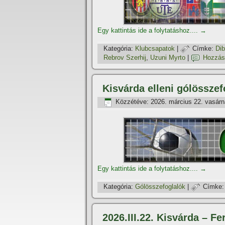
Egy kattintás ide a folytatáshoz....
→
Kategória:
Klubcsapatok
|
Címke:
Di
Rebrov Szerhij
,
Uzuni Myrto
|
Hozzás
Kisvárda elleni gólösszef
Közzétéve:
2026. március 22. vasár
Egy kattintás ide a folytatáshoz....
→
Kategória:
Gólösszefoglalók
|
Címke:
2026.III.22. Kisvárda – Fe