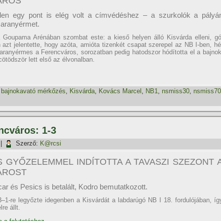
ÁROS
llen egy pont is elég volt a címvédéshez – a szurkolók a pályá
 aranyérmet.
a Goupama Arénában szombat este: a kieső helyen álló Kisvárda elleni, gó
n azt jelentette, hogy azóta, amióta tizenkét csapat szerepel az NB I-ben, hé
 aranyérmes a Ferencváros, sorozatban pedig hatodszor hódította el a bajnok
ötödször lett első az élvonalban.
,
bajnokavató mérkőzés
,
Kisvárda
,
Kovács Marcel
,
NB1
,
nsmiss30
,
nsmiss70
encváros: 1-3
|
Szerző:
K@rcsi
 GYŐZELEMMEL INDÍTOTTA A TAVASZI SZEZONT 
ÁROST
ar és Pesics is betalált, Kodro bemutatkozott.
–1-re legyőzte idegenben a Kisvárdát a labdarúgó NB I 18. fordulójában, íg
re állt.