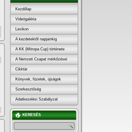
Kezdőlap
Videógaléria
Lexikon
A kezdetektől napjainkig
A KK (Mitropa Cup) története
A Nemzeti Csapat mérkőzései
Cikktár
Könyvek, füzetek, újságok
Szerkesztőség
Adatkezelési Szabályzat
KERESÉS