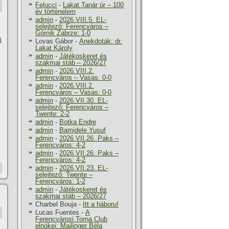
Felucci
-
Lakat Tanár úr – 100
év történelem
admin
-
2026.VIII.5. EL-
selejtező: Ferencváros –
Górnik Zabrze: 1-0
a
Lovas Gábor
-
Anekdoták: dr.
Lakat Károly
admin
-
Játékoskeret és
szakmai stáb – 2026/27
admin
-
2026.VIII.2.
Ferencváros – Vasas: 0-0
admin
-
2026.VIII.2.
Ferencváros – Vasas: 0-0
admin
-
2026.VII.30. EL-
k
selejtező: Ferencváros –
Twente: 2-2
admin
-
Botka Endre
admin
-
Bamidele Yusuf
admin
-
2026.VII.26. Paks –
Ferencváros: 4-2
admin
-
2026.VII.26. Paks –
Ferencváros: 4-2
admin
-
2026.VII.23. EL-
selejtező: Twente –
Ferencváros: 1-2
admin
-
Játékoskeret és
szakmai stáb – 2026/27
Charbel Bouja
-
Itt a háboru!
Lucas Fuentes
-
A
Ferencvárosi Torna Club
elnökei: Mailinger Béla