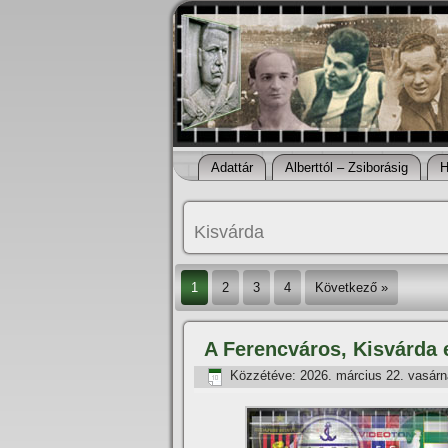
Adattár
Alberttól – Zsiborásig
H
Kisvárda
1
2
3
4
Következő »
A Ferencváros, Kisvárda 
Közzétéve:
2026. március 22. vasár