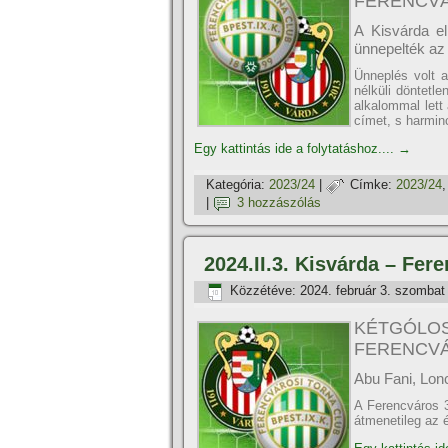
FERENCV
A Kisvárda e
ünnepelték az
Ünneplés volt 
nélküli döntetle
alkalommal lett
címet, s harminc
Egy kattintás ide a folytatáshoz....
→
Kategória:
2023/24
|
Címke:
2023/24
|
3 hozzászólás
2024.II.3. Kisvárda – Fer
Közzétéve:
2024. február 3. szombat
KÉTGÓLOS
FERENCV
Abu Fani, Lonc
A Ferencváros 3
átmenetileg az él