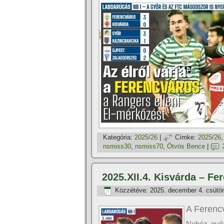
Kategória:
2025/26
|
Címke:
2025/26
nsmiss30
,
nsmiss70
,
Ötvös Bence
|
2025.XII.4. Kisvárda – Fe
Közzétéve:
2025. december 4. csütör
A Ferencv
Nehéz győz