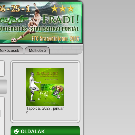
Mérkőzések
Múltidéző
Tapolca, 2027. január
9.
OLDALAK