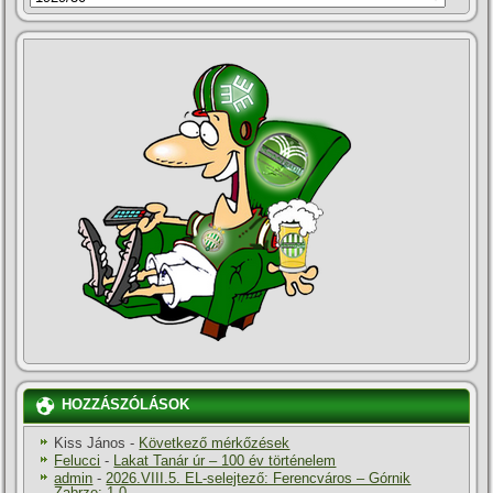
HOZZÁSZÓLÁSOK
Kiss János
-
Következő mérkőzések
Felucci
-
Lakat Tanár úr – 100 év történelem
admin
-
2026.VIII.5. EL-selejtező: Ferencváros – Górnik
Zabrze: 1-0