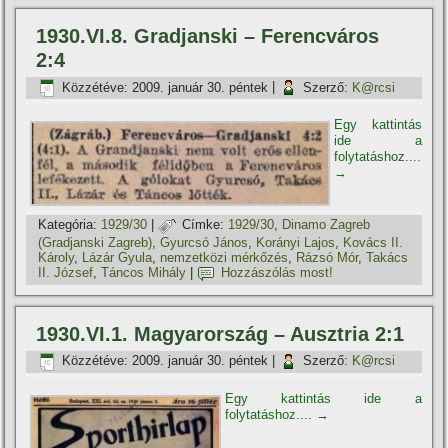
1930.VI.8. Gradjanski – Ferencváros
2:4
Közzétéve:
2009. január 30. péntek
|
Szerző:
K@rcsi
Egy kattintás
ide a
folytatáshoz....
→
Kategória:
1929/30
|
Címke:
1929/30
,
Dinamo Zagreb
(Gradjanski Zagreb)
,
Gyurcsó János
,
Korányi Lajos
,
Kovács II.
Károly
,
Lázár Gyula
,
nemzetközi mérkőzés
,
Rázsó Mór
,
Takács
II. József
,
Táncos Mihály
|
Hozzászólás most!
1930.VI.1. Magyarország – Ausztria 2:1
Közzétéve:
2009. január 30. péntek
|
Szerző:
K@rcsi
Egy kattintás ide a
folytatáshoz....
→