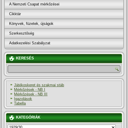
A Nemzeti Csapat mérkőzései
Cikktár
Könyvek, füzetek, újságok
Szerkesztőség
Adatkezelési Szabályzat
KERESÉS
Játékoskeret és szakmai stáb
Mérkőzések - NB I
Mérkőzések - NB III
Igazolások
Tabella
KATEGÓRIÁK
KATEGÓRIÁK