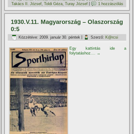
Takács II. József
,
Toldi Géza
,
Turay József
|
1 hozzászólás
1930.V.11. Magyarország – Olaszország
0:5
Közzétéve:
2009. január 30. péntek
|
Szerző:
K@rcsi
Egy kattintás ide a
folytatáshoz....
→