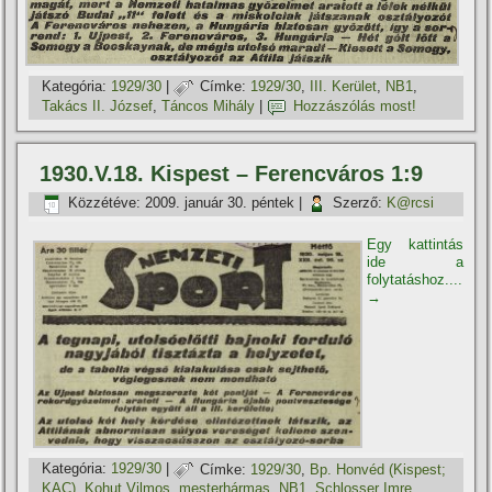
Kategória:
1929/30
|
Címke:
1929/30
,
III. Kerület
,
NB1
,
Takács II. József
,
Táncos Mihály
|
Hozzászólás most!
1930.V.18. Kispest – Ferencváros 1:9
Közzétéve:
2009. január 30. péntek
|
Szerző:
K@rcsi
Egy kattintás
ide a
folytatáshoz....
→
Kategória:
1929/30
|
Címke:
1929/30
,
Bp. Honvéd (Kispest;
KAC)
,
Kohut Vilmos
,
mesterhármas
,
NB1
,
Schlosser Imre
,