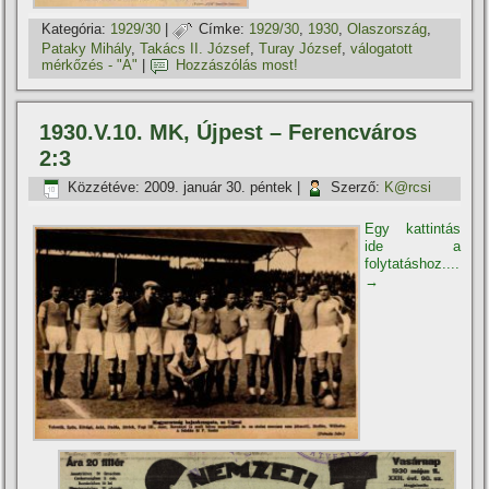
Kategória:
1929/30
|
Címke:
1929/30
,
1930
,
Olaszország
,
Pataky Mihály
,
Takács II. József
,
Turay József
,
válogatott
mérkőzés - "A"
|
Hozzászólás most!
1930.V.10. MK, Újpest – Ferencváros
2:3
Közzétéve:
2009. január 30. péntek
|
Szerző:
K@rcsi
Egy kattintás
ide a
folytatáshoz....
→