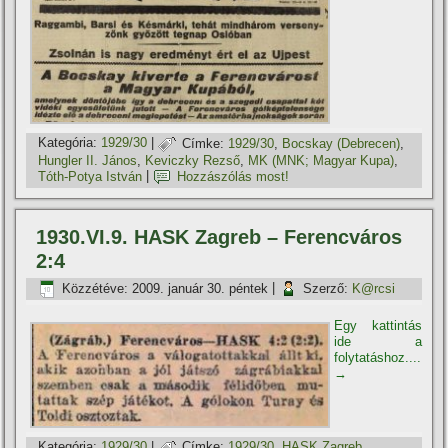
Kategória:
1929/30
|
Címke:
1929/30
,
Bocskay (Debrecen)
,
Hungler II. János
,
Keviczky Rezső
,
MK (MNK; Magyar Kupa)
,
Tóth-Potya István
|
Hozzászólás most!
1930.VI.9. HASK Zagreb – Ferencváros
2:4
Közzétéve:
2009. január 30. péntek
|
Szerző:
K@rcsi
Egy kattintás
ide a
folytatáshoz....
→
Kategória:
1929/30
|
Címke:
1929/30
,
HASK Zagreb
,