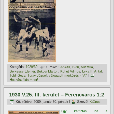
Kategória:
1929/30
|
Címke:
1929/30
,
1930
,
Ausztria
,
Berkessy Elemér
,
Bukovi Márton
,
Kohut Vilmos
,
Lyka II. Antal
,
Toldi Géza
,
Turay József
,
válogatott mérkőzés - "A"
|
Hozzászólás most!
1930.V.25. III. kerület – Ferencváros 1:2
Közzétéve:
2009. január 30. péntek
|
Szerző:
K@rcsi
Egy kattintás ide a