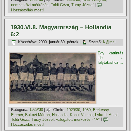
nemzetközi mérkőzés
,
Toldi Géza
,
Turay József
|
Hozzászólás most!
1930.VI.8. Magyarország – Hollandia
6:2
Közzétéve:
2009. január 30. péntek
|
Szerző:
K@rcsi
Egy kattintás
ide a
folytatáshoz....
→
Kategória:
1929/30
|
Címke:
1929/30
,
1930
,
Berkessy
Elemér
,
Bukovi Márton
,
Hollandia
,
Kohut Vilmos
,
Lyka II. Antal
,
Toldi Géza
,
Turay József
,
válogatott mérkőzés - "A"
|
Hozzászólás most!