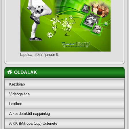
Tapolca, 2027. január 9.
OLDALAK
Kezdőlap
Videógaléria
Lexikon
A kezdetektől napjainkig
A KK (Mitropa Cup) története