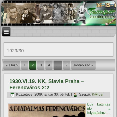
1929/30
« Előző
1
2
3
4
…
7
Következő »
1930.VI.19. KK, Slavia Praha –
Ferencváros 2:2
Közzétéve:
2009. január 30. péntek
|
Szerző:
K@rcsi
Egy kattintás
ide a
folytatáshoz....
→