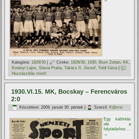
Kategória:
1929/30
|
Címke:
1929/30
,
1930
,
Blum Zoltán
,
KK
,
Korányi Lajos
,
Slavia Praha
,
Takács II. József
,
Toldi Géza
|
Hozzászólás most!
1930.VI.15. MK, Bocskay – Ferencváros
2:0
Közzétéve:
2009. január 30. péntek
|
Szerző:
K@rcsi
Egy kattintás
ide a
folytatáshoz....
→