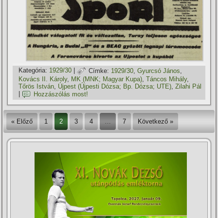
Kategória:
1929/30
|
Címke:
1929/30
,
Gyurcsó János
,
Kovács II. Károly
,
MK (MNK; Magyar Kupa)
,
Táncos Mihály
,
Tőrös István
,
Újpest (Újpesti Dózsa; Bp. Dózsa; UTE)
,
Zilahi Pál
|
Hozzászólás most!
« Előző
1
2
3
4
…
7
Következő »