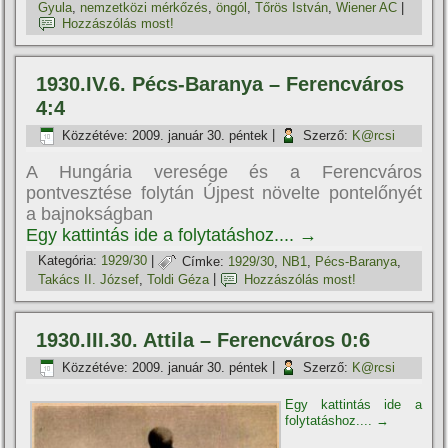
Gyula
,
nemzetközi mérkőzés
,
öngól
,
Tőrös István
,
Wiener AC
|
Hozzászólás most!
1930.IV.6. Pécs-Baranya – Ferencváros
4:4
Közzétéve:
2009. január 30. péntek
|
Szerző:
K@rcsi
A Hungária veresége és a Ferencváros
pontvesztése folytán Újpest növelte pontelőnyét
a bajnokságban
Egy kattintás ide a folytatáshoz....
→
Kategória:
1929/30
|
Címke:
1929/30
,
NB1
,
Pécs-Baranya
,
Takács II. József
,
Toldi Géza
|
Hozzászólás most!
1930.III.30. Attila – Ferencváros 0:6
Közzétéve:
2009. január 30. péntek
|
Szerző:
K@rcsi
Egy kattintás ide a
folytatáshoz....
→