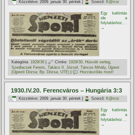
Közzétéve:
2009. január 30. péntek
|
Szerző:
K@rcsi
Egy kattintás
ide a
folytatáshoz....
→
Kategória:
1929/30
|
Címke:
1929/30
,
Húsvéti serleg
,
Szedlacsek Ferenc
,
Takács II. József
,
Táncos Mihály
,
Újpest
(Újpesti Dózsa; Bp. Dózsa; UTE)
|
Hozzászólás most!
1930.IV.20. Ferencváros – Hungária 3:3
Közzétéve:
2009. január 30. péntek
|
Szerző:
K@rcsi
Egy kattintás
ide a
folytatáshoz....
→