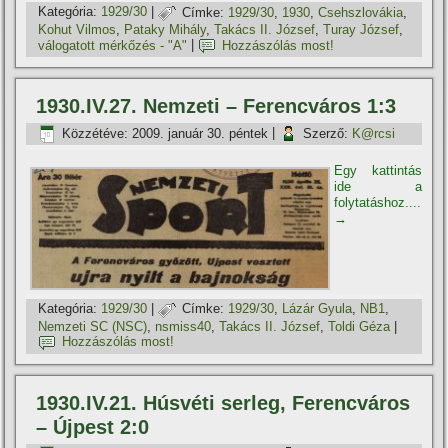
Kategória:
1929/30
|
Címke:
1929/30
,
1930
,
Csehszlovákia
,
Kohut Vilmos
,
Pataky Mihály
,
Takács II. József
,
Turay József
,
válogatott mérkőzés - "A"
|
Hozzászólás most!
1930.IV.27. Nemzeti – Ferencváros 1:3
Közzétéve:
2009. január 30. péntek
|
Szerző:
K@rcsi
Egy kattintás
ide a
folytatáshoz....
→
Kategória:
1929/30
|
Címke:
1929/30
,
Lázár Gyula
,
NB1
,
Nemzeti SC (NSC)
,
nsmiss40
,
Takács II. József
,
Toldi Géza
|
Hozzászólás most!
1930.IV.21. Húsvéti serleg, Ferencváros
– Újpest 2:0