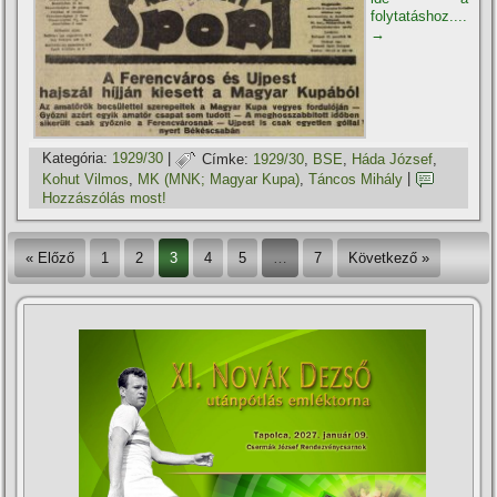
folytatáshoz....
→
Kategória:
1929/30
|
Címke:
1929/30
,
BSE
,
Háda József
,
Kohut Vilmos
,
MK (MNK; Magyar Kupa)
,
Táncos Mihály
|
Hozzászólás most!
« Előző
1
2
3
4
5
…
7
Következő »