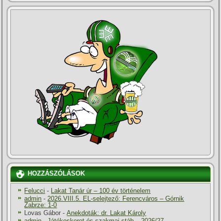
HOZZÁSZÓLÁSOK
Felucci
-
Lakat Tanár úr – 100 év történelem
admin
-
2026.VIII.5. EL-selejtező: Ferencváros – Górnik
Zabrze: 1-0
Lovas Gábor
-
Anekdoták: dr. Lakat Károly
admin
-
Játékoskeret és szakmai stáb – 2026/27