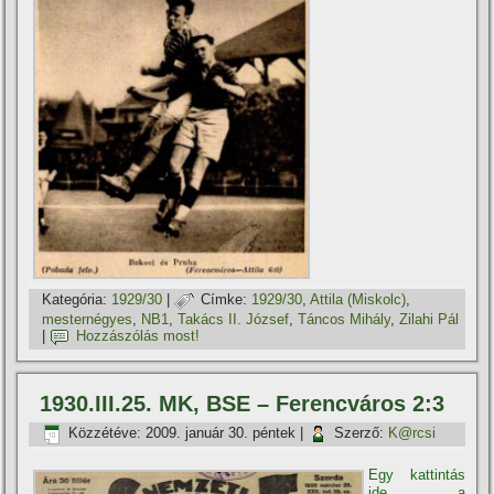
Kategória:
1929/30
|
Címke:
1929/30
,
Attila (Miskolc)
,
mesternégyes
,
NB1
,
Takács II. József
,
Táncos Mihály
,
Zilahi Pál
|
Hozzászólás most!
1930.III.25. MK, BSE – Ferencváros 2:3
Közzétéve:
2009. január 30. péntek
|
Szerző:
K@rcsi
Egy kattintás
ide a