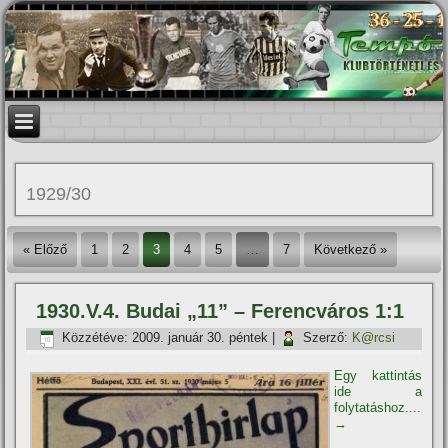
1929/30
« Előző
1
2
3
4
5
…
7
Következő »
1930.V.4. Budai „11” – Ferencváros 1:1
Közzétéve:
2009. január 30. péntek
|
Szerző:
K@rcsi
Egy kattintás
ide a
folytatáshoz....
→