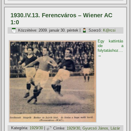
1930.IV.13. Ferencváros – Wiener AC
1:0
Közzétéve:
2009. január 30. péntek
|
Szerző:
K@rcsi
Egy kattintás
ide a
folytatáshoz....
→
Kategória:
1929/30
|
Címke:
1929/30
,
Gyurcsó János
,
Lázár