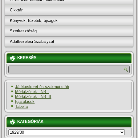
Cikktár
Könyvek, füzetek, újságok
Szerkesztőség
Adatkezelési Szabályzat
KERESÉS
Játékoskeret és szakmai stáb
Mérkőzések - NB I
Mérkőzések - NB III
Igazolások
Tabella
KATEGÓRIÁK
KATEGÓRIÁK