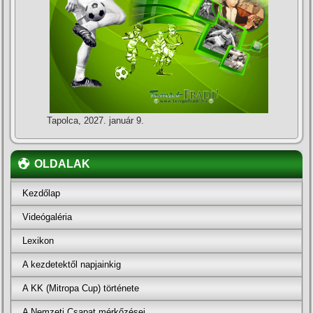
Tapolca, 2027. január 9.
OLDALAK
Kezdőlap
Videógaléria
Lexikon
A kezdetektől napjainkig
A KK (Mitropa Cup) története
A Nemzeti Csapat mérkőzései