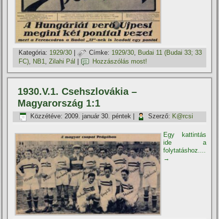
Kategória:
1929/30
|
Címke:
1929/30
,
Budai 11 (Budai 33; 33
FC)
,
NB1
,
Zilahi Pál
|
Hozzászólás most!
1930.V.1. Csehszlovákia –
Magyarország 1:1
Közzétéve:
2009. január 30. péntek
|
Szerző:
K@rcsi
Egy kattintás
ide a
folytatáshoz....
→