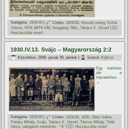
Kategória:
1929/30
|
Címke:
1929/30
,
Húsvéti serleg
,
Kohut
Vilmos
,
MTK (MTK-VM; Hungária)
,
NB1
,
Takács II. József
|
Hozzászólás most!
1930.IV.13. Svájc – Magyarország 2:2
Közzétéve:
2009. január 30. péntek
|
Szerző:
K@rcsi
Egy kattintás
ide a
folytatáshoz....
→
Kategória:
1929/30
|
Címke:
1929/30
,
1930
,
Obitz Gábor
,
Pataky Mihály
,
Svájc
,
Takács II. József
,
Táncos Mihály
,
Toldi
Géza
,
válogatott mérkőzés - "A"
|
Hozzászólás most!