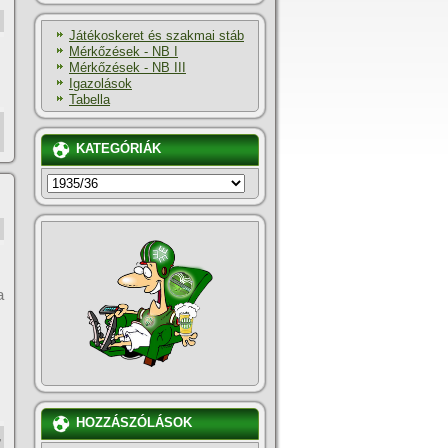
Játékoskeret és szakmai stáb
Mérkőzések - NB I
Mérkőzések - NB III
Igazolások
Tabella
KATEGÓRIÁK
KATEGÓRIÁK
a
HOZZÁSZÓLÁSOK
,