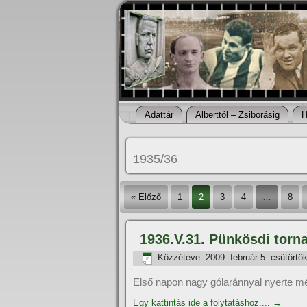
Adattár
Alberttól – Zsiborásig
H
1935/36
« Előző
1
2
3
4
…
8
1936.V.31. Pünkösdi torna
Közzétéve:
2009. február 5. csütörtö
Első napon nagy gólaránnyal nyerte m
Egy kattintás ide a folytatáshoz....
→