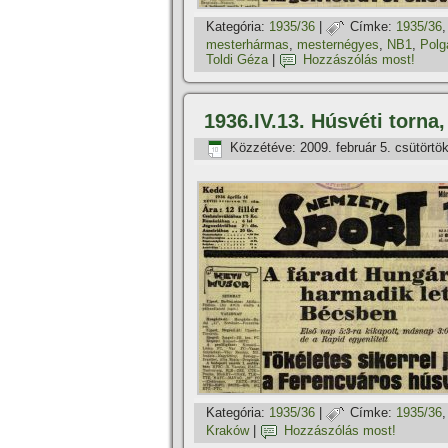
Kategória:
1935/36
|
Címke:
1935/36
mesterhármas
,
mesternégyes
,
NB1
,
Polg
Toldi Géza
|
Hozzászólás most!
1936.IV.13. Húsvéti torna
Közzétéve:
2009. február 5. csütörtö
Kategória:
1935/36
|
Címke:
1935/36
Kraków
|
Hozzászólás most!