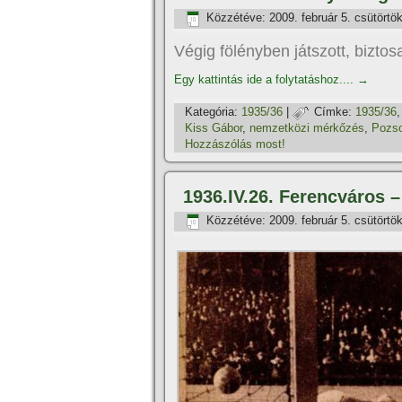
Közzétéve:
2009. február 5. csütörtö
Végig fölényben játszott, bizto
Egy kattintás ide a folytatáshoz....
→
Kategória:
1935/36
|
Címke:
1935/36
Kiss Gábor
,
nemzetközi mérkőzés
,
Pozso
Hozzászólás most!
1936.IV.26. Ferencváros –
Közzétéve:
2009. február 5. csütörtö