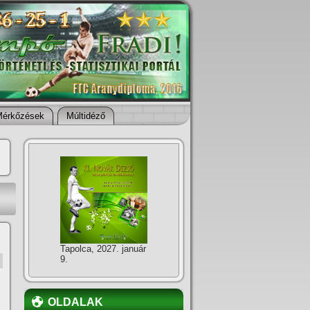
Mérkőzések
Múltidéző
Tapolca, 2027. január
9.
OLDALAK