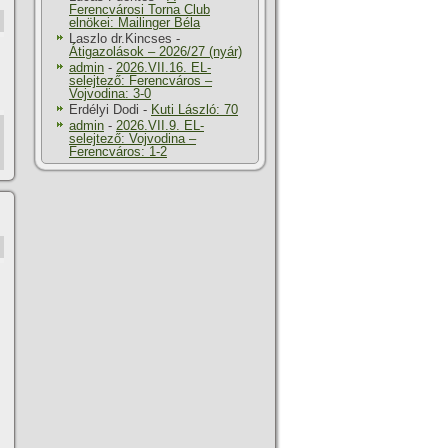
Ferencvárosi Torna Club
elnökei: Mailinger Béla
Laszlo dr.Kincses
-
Átigazolások – 2026/27 (nyár)
admin
-
2026.VII.16. EL-
selejtező: Ferencváros –
Vojvodina: 3-0
Erdélyi Dodi
-
Kuti László: 70
admin
-
2026.VII.9. EL-
selejtező: Vojvodina –
Ferencváros: 1-2