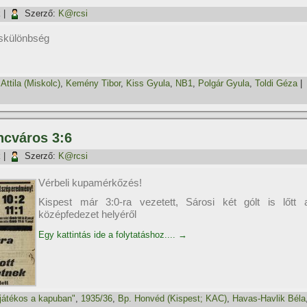
k
|
Szerző:
K@rcsi
skülönbség
,
Attila (Miskolc)
,
Kemény Tibor
,
Kiss Gyula
,
NB1
,
Polgár Gyula
,
Toldi Géza
|
ncváros 3:6
k
|
Szerző:
K@rcsi
Vérbeli kupamérkőzés!
Kispest már 3:0-ra vezetett, Sárosi két gólt is lőtt 
középfedezet helyéről
Egy kattintás ide a folytatáshoz....
→
átékos a kapuban"
,
1935/36
,
Bp. Honvéd (Kispest; KAC)
,
Havas-Havlik Béla