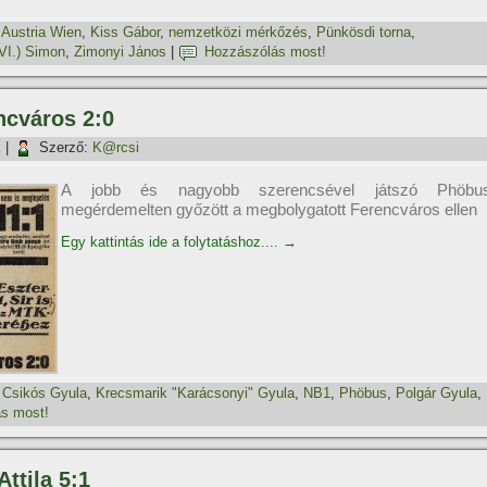
,
Austria Wien
,
Kiss Gábor
,
nemzetközi mérkőzés
,
Pünkösdi torna
,
VI.) Simon
,
Zimonyi János
|
Hozzászólás most!
ncváros 2:0
k
|
Szerző:
K@rcsi
A jobb és nagyobb szerencsével játszó Phöbu
megérdemelten győzött a megbolygatott Ferencváros ellen
Egy kattintás ide a folytatáshoz....
→
,
Csikós Gyula
,
Krecsmarik "Karácsonyi" Gyula
,
NB1
,
Phöbus
,
Polgár Gyula
,
s most!
ttila 5:1