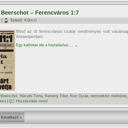
, Beerschot – Ferencváros 1:7
k
|
Szerző:
K@rcsi
Mind az öt ferencvárosi csatár eredményes volt vasárna
Antwerpenben
Egy kattintás ide a folytatáshoz....
→
,
Beerschot
,
Húsvéti Torna
,
Kemény Tibor
,
Kiss Gyula
,
nemzetközi mérkőzés
Géza
|
Hozzászólás most!
Következő »