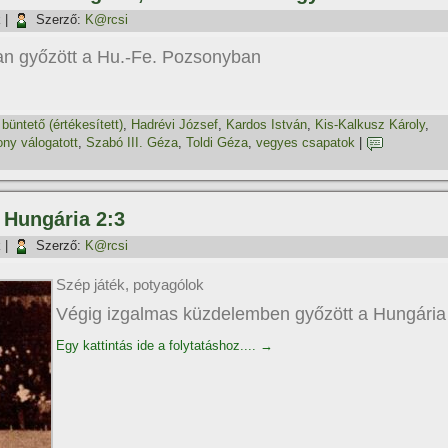
k
|
Szerző:
K@rcsi
san győzött a Hu.-Fe. Pozsonyban
,
büntető (értékesí­tett)
,
Hadrévi József
,
Kardos István
,
Kis-Kalkusz Károly
,
ny válogatott
,
Szabó III. Géza
,
Toldi Géza
,
vegyes csapatok
|
 Hungária 2:3
k
|
Szerző:
K@rcsi
Szép játék, potyagólok
Végig izgalmas küzdelemben győzött a Hungária
Egy kattintás ide a folytatáshoz....
→