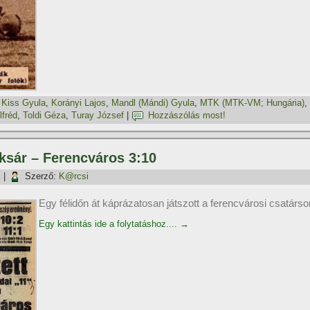
,
Kiss Gyula
,
Korányi Lajos
,
Mandl (Mándi) Gyula
,
MTK (MTK-VM; Hungária)
,
lfréd
,
Toldi Géza
,
Turay József
|
Hozzászólás most!
oksár – Ferencváros 3:10
k
|
Szerző:
K@rcsi
Egy félidőn át káprázatosan játszott a ferencvárosi csatárso
Egy kattintás ide a folytatáshoz....
→