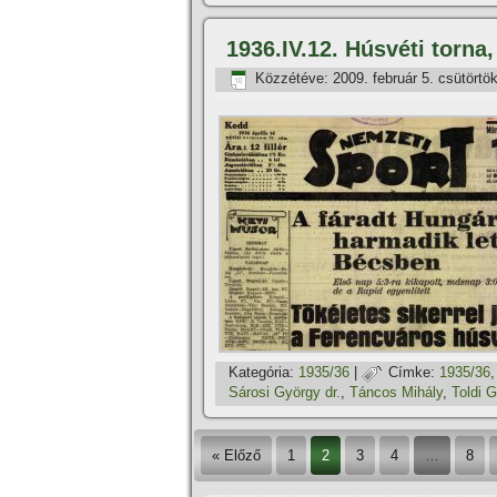
1936.IV.12. Húsvéti torna
Közzétéve:
2009. február 5. csütörtö
Kategória:
1935/36
|
Címke:
1935/36
Sárosi György dr.
,
Táncos Mihály
,
Toldi 
« Előző
1
2
3
4
…
8