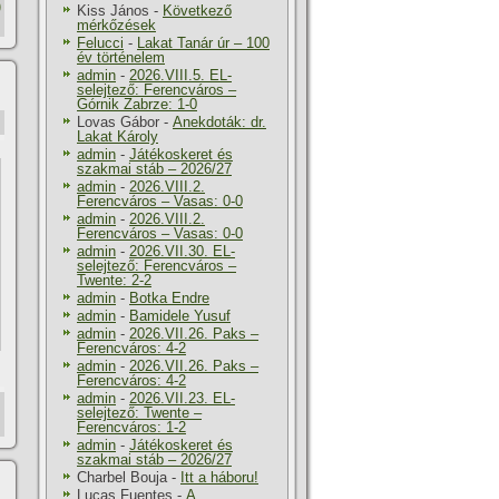
)
Kiss János
-
Következő
mérkőzések
Felucci
-
Lakat Tanár úr – 100
év történelem
admin
-
2026.VIII.5. EL-
selejtező: Ferencváros –
Górnik Zabrze: 1-0
Lovas Gábor
-
Anekdoták: dr.
Lakat Károly
admin
-
Játékoskeret és
szakmai stáb – 2026/27
admin
-
2026.VIII.2.
Ferencváros – Vasas: 0-0
admin
-
2026.VIII.2.
Ferencváros – Vasas: 0-0
admin
-
2026.VII.30. EL-
selejtező: Ferencváros –
Twente: 2-2
admin
-
Botka Endre
admin
-
Bamidele Yusuf
admin
-
2026.VII.26. Paks –
Ferencváros: 4-2
admin
-
2026.VII.26. Paks –
Ferencváros: 4-2
admin
-
2026.VII.23. EL-
selejtező: Twente –
Ferencváros: 1-2
admin
-
Játékoskeret és
szakmai stáb – 2026/27
Charbel Bouja
-
Itt a háboru!
Lucas Fuentes
-
A