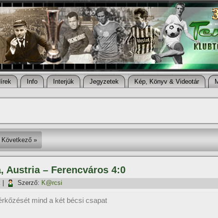
í­rek
Info
Interjúk
Jegyzetek
Kép, Könyv & Videotár
Következő »
, Austria – Ferencváros 4:0
k
|
Szerző:
K@rcsi
érkőzését mind a két bécsi csapat