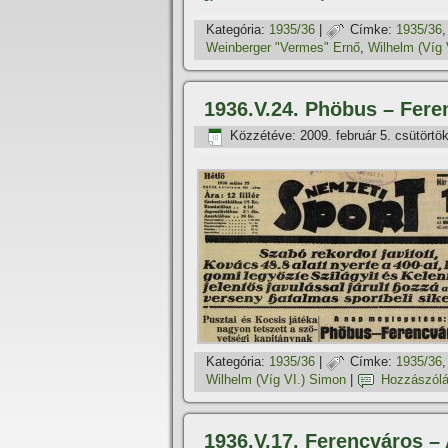
Kategória:
1935/36
|
Címke:
1935/36
Weinberger "Vermes" Ernő
,
Wilhelm (Víg 
1936.V.24. Phöbus – Fere
Közzétéve:
2009. február 5. csütörtö
Kategória:
1935/36
|
Címke:
1935/36
Wilhelm (Víg VI.) Simon
|
Hozzászólá
1936.V.17. Ferencváros – A