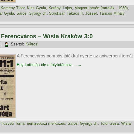
,
Kemény Tibor
,
Kiss Gyula
,
Korányi Lajos
,
Magyar István (tartalék - 1930)
,
ár Gyula
,
Sárosi György dr.
,
Soroksár
,
Takács II. József
,
Táncos Mihály
,
, Ferencváros – Wisla Kraków 3:0
k
|
Szerző:
K@rcsi
A Ferencváros pompás játékkal nyerte az antwerpeni tornát
Egy kattintás ide a folytatáshoz....
→
,
Húsvéti Torna
,
nemzetközi mérkőzés
,
Sárosi György dr.
,
Toldi Géza
,
Wisla