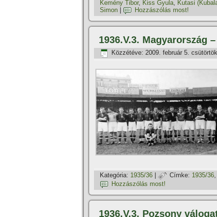
Kemény Tibor
,
Kiss Gyula
,
Kutasi (Kubal
Simon
|
Hozzászólás most!
1936.V.3. Magyarország – 
Közzétéve:
2009. február 5. csütörtö
Kategória:
1935/36
|
Címke:
1935/36
Hozzászólás most!
1936.V.3. Pozsony váloga