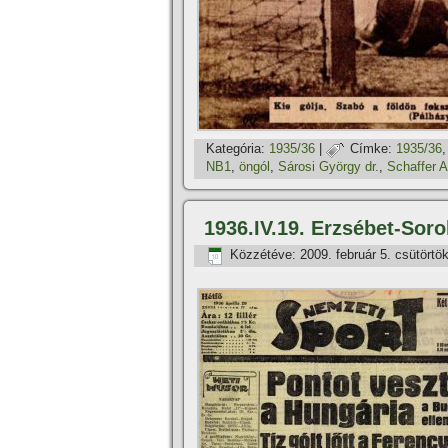
Kategória:
1935/36
|
Címke:
1935/36
NB1
,
öngól
,
Sárosi György dr.
,
Schaffer A
1936.IV.19. Erzsébet-Sor
Közzétéve:
2009. február 5. csütörtö