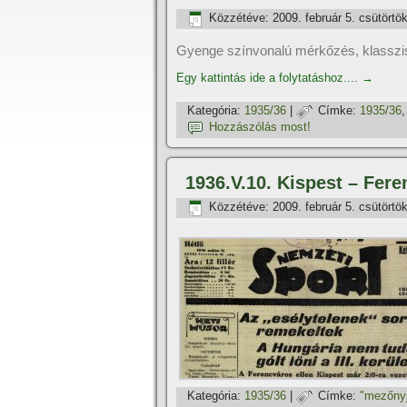
Közzétéve:
2009. február 5. csütörtö
Gyenge színvonalú mérkőzés, klasszi
Egy kattintás ide a folytatáshoz....
→
Kategória:
1935/36
|
Címke:
1935/36
Hozzászólás most!
1936.V.10. Kispest – Fere
Közzétéve:
2009. február 5. csütörtö
Kategória:
1935/36
|
Címke:
"mezőnyj