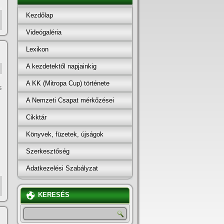
Kezdőlap
Videógaléria
Lexikon
A kezdetektől napjainkig
A KK (Mitropa Cup) története
s
A Nemzeti Csapat mérkőzései
Cikktár
Könyvek, füzetek, újságok
Szerkesztőség
Adatkezelési Szabályzat
KERESÉS