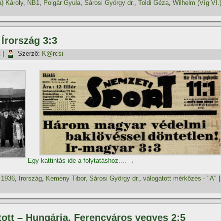
a) Károly
,
NB1
,
Polgár Gyula
,
Sárosi György dr.
,
Toldi Géza
,
Wilhelm (Víg VI.
Írország 3:3
k
|
Szerző:
K@rcsi
Egy kattintás ide a folytatáshoz....
→
,
1936
,
Irország
,
Kemény Tibor
,
Sárosi György dr.
,
válogatott mérkőzés - "A"
|
tott – Hungária, Ferencváros vegyes 2:5