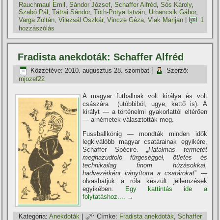
Rauchmaul Emil
,
Sándor József
,
Schaffer Alfréd
,
Sós Károly
,
Szabó Pál
,
Tátrai Sándor
,
Tóth-Potya István
,
Urbancsik Gábor
,
Varga Zoltán
,
Vilezsál Oszkár
,
Vincze Géza
,
Vlak Marijan
|
1
hozzászólás
Fradista anekdoták: Schaffer Alfréd
Közzétéve:
2010. augusztus 28. szombat
|
Szerző:
mjozef22
A magyar futballnak volt királya és volt
császára (utóbbiból, ugye, kettő is). A
királyt — a történelmi gyakorlattól eltérően
— a németek választották meg.
Fussballkönig — mondták minden idők
legkiválóbb magyar csatárainak egyikére,
Schaffer Spécire.
„Hatalmas termetét
meghazudtoló fürgeséggel, ötletes és
technikailag finom húzásokkal,
hadvezérként irányí­totta a csatárokat
” —
olvashatjuk a róla készült jellemzések
egyikében.
Egy kattintás ide a
folytatáshoz....
→
Kategória:
Anekdoták
|
Címke:
Fradista anekdoták
,
Schaffer