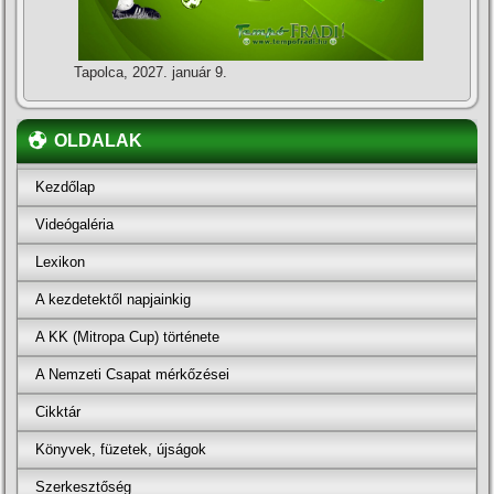
Tapolca, 2027. január 9.
OLDALAK
Kezdőlap
Videógaléria
Lexikon
A kezdetektől napjainkig
A KK (Mitropa Cup) története
A Nemzeti Csapat mérkőzései
Cikktár
Könyvek, füzetek, újságok
Szerkesztőség