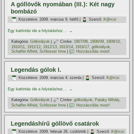
A góllövők nyomában (III.): Két nagy
bombázó
Közzétéve:
2009. március 9. hétfő
|
Szerző:
K@rcsi
Egy kattintás ide a folytatáshoz....
→
Kategória:
Gólkirályok
|
Címke:
1907/08
,
1908/09
,
1909/10
,
1910/11
,
1911/12
,
1912/13
,
1913/14
,
1916/17
,
gólkirályok
,
Schaffer Alfréd
,
Schlosser Imre
|
Hozzászólás most!
Legendás gólok I.
Közzétéve:
2009. március 4. szerda
|
Szerző:
K@rcsi
Egy kattintás ide a folytatáshoz....
→
Kategória:
Gólkirályok
|
Címke:
gólkirályok
,
Pataky Mihály
,
Schaffer Alfréd
,
Schlosser Imre
|
Hozzászólás most!
Legendáshí­rű góllövő csatárok
Közzétéve:
2009. február 26. csütörtök
|
Szerző:
K@rcsi