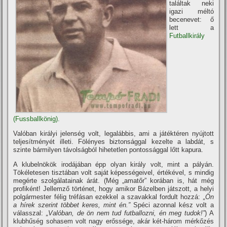
találtak neki
igazi méltó
becenevet: ő
lett a
Futballkirály
(Fussballkönig).
Valóban királyi jelenség volt, legalábbis, ami a játéktéren nyújtott
teljesí­tményét illeti. Fölényes biztonsággal kezelte a labdát, s
szinte bármilyen távolságból hihetetlen pontossággal lőtt kapura.
A klubelnökök irodájában épp olyan király volt, mint a pályán.
Tökéletesen tisztában volt saját képességeivel, értékével, s mindig
megérte szolgálatainak árát. (Még „amatőr” korában is, hát még
profiként! Jellemző történet, hogy amikor Bázelben játszott, a helyi
polgármester félig tréfásan ezekkel a szavakkal fordult hozzá:
„Ön
a hí­rek szerint többet keres, mint én.”
Spéci azonnal kész volt a
válasszal:
„Valóban, de ön nem tud futballozni, én meg tudok!”
) A
klubhűség sohasem volt nagy erőssége, akár két-három mérkőzés