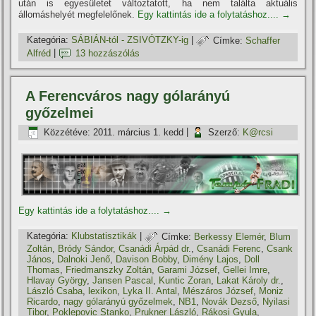
után is egyesületet változtatott, ha nem találta aktuális
állomáshelyét megfelelőnek.
Egy kattintás ide a folytatáshoz....
→
Kategória:
SÁBIÁN-tól - ZSIVÓTZKY-ig
|
Címke:
Schaffer
Alfréd
|
13 hozzászólás
A Ferencváros nagy gólarányú
győzelmei
Közzétéve:
2011. március 1. kedd
|
Szerző:
K@rcsi
Egy kattintás ide a folytatáshoz....
→
Kategória:
Klubstatisztikák
|
Címke:
Berkessy Elemér
,
Blum
Zoltán
,
Bródy Sándor
,
Csanádi Árpád dr.
,
Csanádi Ferenc
,
Csank
János
,
Dalnoki Jenő
,
Davison Bobby
,
Dimény Lajos
,
Doll
Thomas
,
Friedmanszky Zoltán
,
Garami József
,
Gellei Imre
,
Hlavay György
,
Jansen Pascal
,
Kuntic Zoran
,
Lakat Károly dr.
,
László Csaba
,
lexikon
,
Lyka II. Antal
,
Mészáros József
,
Moniz
Ricardo
,
nagy gólarányú győzelmek
,
NB1
,
Novák Dezső
,
Nyilasi
Tibor
,
Poklepovic Stanko
,
Prukner László
,
Rákosi Gyula
,