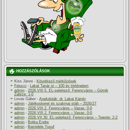
HOZZÁSZÓLÁSOK
Kiss János
-
Következő mérkőzések
Felucci
-
Lakat Tanár úr – 100 év történelem
admin
-
2026.VIII.5. EL-selejtező: Ferencváros – Górnik
Zabrze: 1-0
Lovas Gábor
-
Anekdoták: dr. Lakat Károly
admin
-
Játékoskeret és szakmai stáb – 2026/27
admin
-
2026.VIII.2. Ferencváros – Vasas: 0-0
admin
-
2026.VIII.2. Ferencváros – Vasas: 0-0
admin
-
2026.VII.30. EL-selejtező: Ferencváros – Twente: 2-2
admin
-
Botka Endre
admin
-
Bamidele Yusuf