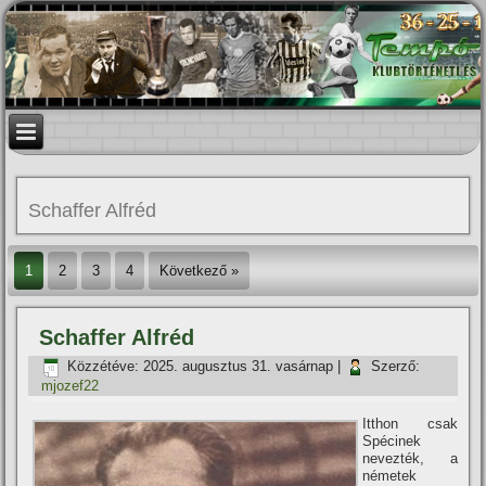
Schaffer Alfréd
1
2
3
4
Következő »
Schaffer Alfréd
Közzétéve:
2025. augusztus 31. vasárnap
|
Szerző:
mjozef22
Itthon csak
Spécinek
nevezték, a
németek