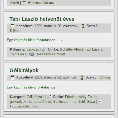
Alfréd
|
Hozzászólás most!
Tabi László hetvenöt éves
Közzétéve:
2009. március 26. csütörtök
|
Szerző:
K@rcsi
Egy kattintás ide a folytatáshoz....
→
Kategória:
Jegyzet
|
Címke:
Schaffer Alfréd
,
Tabi László
,
Toldi Géza
|
Hozzászólás most!
Gólkirályok
Közzétéve:
2009. március 21. szombat
|
Szerző:
K@rcsi
Egy kattintás ide a folytatáshoz....
→
Kategória:
Gólkirályok
|
Címke:
Friedmanszky Zoltán
,
gólkirályok
,
Schaffer Alfréd
,
Schlosser Imre
,
Toldi Géza
|
Hozzászólás most!