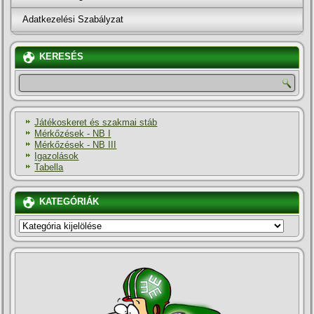
Adatkezelési Szabályzat
KERESÉS
Játékoskeret és szakmai stáb
Mérkőzések - NB I
Mérkőzések - NB III
Igazolások
Tabella
KATEGÓRIÁK
KATEGÓRIÁK