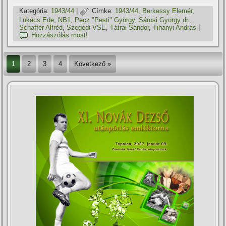
Kategória:
1943/44
|
Címke:
1943/44
,
Berkessy Elemér
,
Lukács Ede
,
NB1
,
Pecz "Pesti" György
,
Sárosi György dr.
,
Schaffer Alfréd
,
Szegedi VSE
,
Tátrai Sándor
,
Tihanyi András
|
Hozzászólás most!
1
2
3
4
Következő »