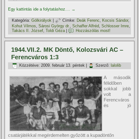
Egy kattintás ide a folytatáshoz....
→
Kategória:
Gólkirályok
|
Címke:
Deák Ferenc
,
Kocsis Sándor
,
Kohut Vilmos
,
Sárosi György dr.
,
Schaffer Alfréd
,
Schlosser Imre
,
Takács II. József
,
Toldi Géza
|
Hozzászólás most!
1944.VII.2. MK Döntő, Kolozsvári AC –
Ferencváros 1:3
Közzétéve:
2009. február 13. péntek
|
Szerző:
lalolib
A második
félidőben
sokkal jobb
volt a
Ferencváros
és jó
csatárjátékkal megérdemelten győzött a kupadöntőn