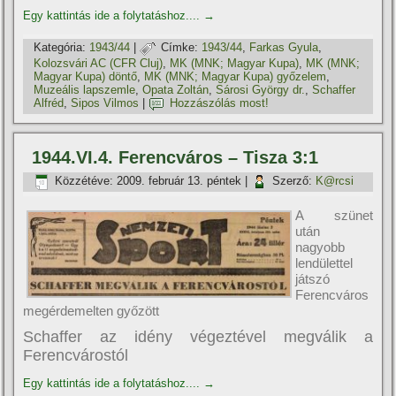
Egy kattintás ide a folytatáshoz....
→
Kategória:
1943/44
|
Címke:
1943/44
,
Farkas Gyula
,
Kolozsvári AC (CFR Cluj)
,
MK (MNK; Magyar Kupa)
,
MK (MNK;
Magyar Kupa) döntő
,
MK (MNK; Magyar Kupa) győzelem
,
Muzeális lapszemle
,
Opata Zoltán
,
Sárosi György dr.
,
Schaffer
Alfréd
,
Sipos Vilmos
|
Hozzászólás most!
1944.VI.4. Ferencváros – Tisza 3:1
Közzétéve:
2009. február 13. péntek
|
Szerző:
K@rcsi
A szünet
után
nagyobb
lendülettel
játszó
Ferencváros
megérdemelten győzött
Schaffer az idény végeztével megválik a
Ferencvárostól
Egy kattintás ide a folytatáshoz....
→