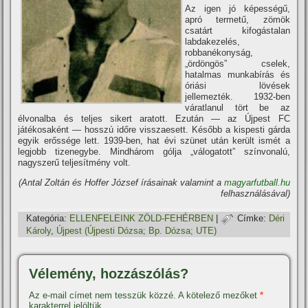
Az igen jó képességű,
apró termetű, zömök
csatárt kifogástalan
labdakezelés,
robbanékonyság,
„ördöngös” cselek,
hatalmas munkabí­rás és
óriási lövések
jellemezték. 1932-ben
váratlanul tört be az
élvonalba és teljes sikert aratott. Ezután — az Újpest FC
játékosaként — hosszú időre visszaesett. Később a kispesti gárda
egyik erőssége lett. 1939-ben, hat évi szünet után került ismét a
legjobb tizenegybe. Mindhárom gólja „válogatott” szí­nvonalú,
nagyszerű teljesí­tmény volt.
(Antal Zoltán és Hoffer József í­rásainak valamint a
magyarfutball.hu
felhasználásával)
Kategória:
ELLENFELEINK ZÖLD-FEHÉRBEN
|
Címke:
Déri
Károly
,
Újpest (Újpesti Dózsa; Bp. Dózsa; UTE)
Vélemény, hozzászólás?
Az e-mail címet nem tesszük közzé.
A kötelező mezőket
*
karakterrel jelöltük