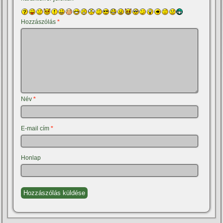
Hozzászólás
*
Név
*
E-mail cím
*
Honlap