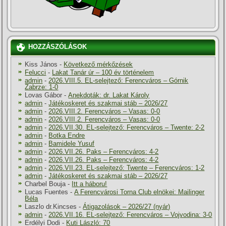
HOZZÁSZÓLÁSOK
Kiss János
-
Következő mérkőzések
Felucci
-
Lakat Tanár úr – 100 év történelem
admin
-
2026.VIII.5. EL-selejtező: Ferencváros – Górnik
Zabrze: 1-0
Lovas Gábor
-
Anekdoták: dr. Lakat Károly
admin
-
Játékoskeret és szakmai stáb – 2026/27
admin
-
2026.VIII.2. Ferencváros – Vasas: 0-0
admin
-
2026.VIII.2. Ferencváros – Vasas: 0-0
admin
-
2026.VII.30. EL-selejtező: Ferencváros – Twente: 2-2
admin
-
Botka Endre
admin
-
Bamidele Yusuf
admin
-
2026.VII.26. Paks – Ferencváros: 4-2
admin
-
2026.VII.26. Paks – Ferencváros: 4-2
admin
-
2026.VII.23. EL-selejtező: Twente – Ferencváros: 1-2
admin
-
Játékoskeret és szakmai stáb – 2026/27
Charbel Bouja
-
Itt a háboru!
Lucas Fuentes
-
A Ferencvárosi Torna Club elnökei: Mailinger
Béla
Laszlo dr.Kincses
-
Átigazolások – 2026/27 (nyár)
admin
-
2026.VII.16. EL-selejtező: Ferencváros – Vojvodina: 3-0
Erdélyi Dodi
-
Kuti László: 70