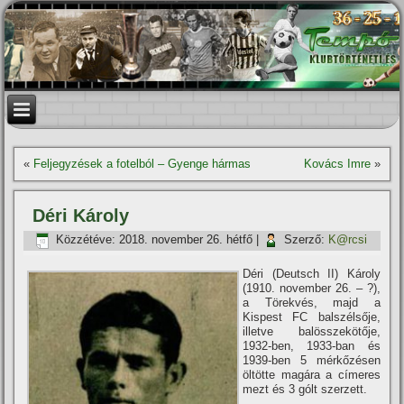
«
Feljegyzések a fotelból – Gyenge hármas
Kovács Imre
»
Déri Károly
Közzétéve:
2018. november 26. hétfő
|
Szerző:
K@rcsi
Déri (Deutsch II) Károly
(1910. november 26. – ?),
a Törekvés, majd a
Kispest FC balszélsője,
illetve balösszekötője,
1932-ben, 1933-ban és
1939-ben 5 mérkőzésen
öltötte magára a cí­meres
mezt és 3 gólt szerzett.