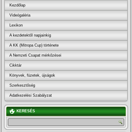
Kezdőlap
Videógaléria
Lexikon
A kezdetektől napjainkig
A KK (Mitropa Cup) története
A Nemzeti Csapat mérkőzései
Cikktár
Könyvek, füzetek, újságok
Szerkesztőség
Adatkezelési Szabályzat
KERESÉS