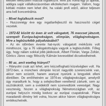
életben elkezdtem mással foglalkozni. Mire jött volna egy jó ajánlat,
addigra saját vállalkozásomban elköteleztem magam. Vallom, hogy
kétlaki módon nem lehet élni, ha valaki profi edző, akkor teljesen
arra kell koncentrálnia.
– Mivel foglalkozik most?
– Huszonnégy éve egy ingatlanfejlesztő és hasznosí­tó céget
vezetek.
– 1972-82 között tí­z éven át volt válogatott, 76 meccset játszott,
szerepelt Európa-bajnokságon, olimpián, világbajnokságon.
Mire a legbüszkébb pályafutásából?
– Az én időmben évente hat-nyolc válogatott mérkőzés volt
mindössze, í­gy a 76 válogatottságra vagyok a legbüszkébb. Főleg
úgy, hogy nálam sokkal jobb játékosok, Albert Flórián, Varga Zoltán,
Göröcs János vagy Mészöly Kálmán kevesebbel dicsekedhetnek.
– Mi az, amit esetleg hiányol?
– Hiányolni csak azt lehet, ami kézzelfogható közelségben volt. Ha
1972-ben, a müncheni olimpián kicsit nagyobb szerencsénk van,
akkor nem ezüstöt, hanem aranyat nyerünk a lengyelek elleni
döntőben. De emlí­thetném az 1974-es világbajnokságot, amelyről
úgy maradtunk le, hogy a selejtezőben veretlenül zártunk, sem az
osztrákoktól, sem a svédektől nem szenvedtünk vereséget. Nagy
veszteség, hiszen a világbajnokság Németországban volt, az
európai helyszí­n mindig kedvez az európai csapatoknak. Pláne
maradandó élmény lett volna, hiszen akkor három világbajnokságra
emlékezhetnék.