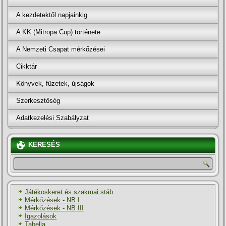
A kezdetektől napjainkig
A KK (Mitropa Cup) története
A Nemzeti Csapat mérkőzései
Cikktár
Könyvek, füzetek, újságok
Szerkesztőség
Adatkezelési Szabályzat
KERESÉS
Játékoskeret és szakmai stáb
Mérkőzések - NB I
Mérkőzések - NB III
Igazolások
Tabella