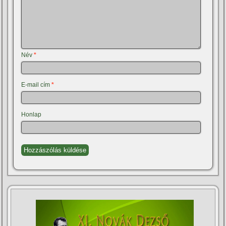
Név
*
E-mail cím
*
Honlap