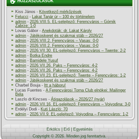
HOZZÁSZÓLÁSOK
Kiss János
-
Következő mérkőzések
Felucci
-
Lakat Tanár úr – 100 év történelem
admin
-
2026.VIII.5. EL-selejtező: Ferencváros – Górnik
Zabrze: 1-0
Lovas Gábor
-
Anekdoták: dr. Lakat Károly
admin
-
Játékoskeret és szakmai stáb – 2026/27
admin
-
2026.VIII.2. Ferencváros – Vasas: 0-0
admin
-
2026.VIII.2. Ferencváros – Vasas: 0-0
admin
-
2026.VII.30. EL-selejtező: Ferencváros – Twente: 2-2
admin
-
Botka Endre
admin
-
Bamidele Yusuf
admin
-
2026.VII.26. Paks – Ferencváros: 4-2
admin
-
2026.VII.26. Paks – Ferencváros: 4-2
admin
-
2026.VII.23. EL-selejtező: Twente – Ferencváros: 1-2
admin
-
Játékoskeret és szakmai stáb – 2026/27
Charbel Bouja
-
Itt a háboru!
Lucas Fuentes
-
A Ferencvárosi Torna Club elnökei: Mailinger
Béla
Laszlo dr.Kincses
-
Átigazolások – 2026/27 (nyár)
admin
-
2026.VII.16. EL-selejtező: Ferencváros – Vojvodina: 3-0
Erdélyi Dodi
-
Kuti László: 70
admin
-
2026.VII.9. EL-selejtező: Vojvodina – Ferencváros: 1-2
Erkölcs
|
Erő
|
Egyetértés
Copyright © 2026. Minden jog fenntartva.