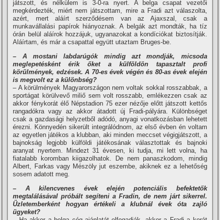
játszott, és nélkülem is 3-0-ra nyert. A belga csapat vezetői
megkérdezték, miért nem játszottam, mire a Fradi azt válaszolta,
azért, mert aláí­rt szerződésem van az Ajaxszal, csak a
munkavállalási papí­rok hiányoznak. A belgák azt mondták, ha tí­z
órán belül aláí­rok hozzájuk, ugyanazokat a kondí­ciókat biztosí­tják.
Aláí­rtam, és már a csapattal együtt utaztam Bruges-be.
– A mostani labdarúgók mindig azt mondják, micsoda
meglepetésként érik őket a külföldön tapasztalt profi
körülmények, edzések. A 70-es évek végén és 80-as évek elején
is megvolt ez a különbség?
– A körülmények Magyarországon nem voltak sokkal rosszabbak, a
sportágat körülvevő miliő sem volt rosszabb, emlékezzen csak az
akkor fénykorát élő Népstadion 75 ezer nézője előtt játszott kettős
rangadókra vagy az akkor átadott új Fradi-pályára. Különbséget
csak a gazdasági helyzetből adódó, anyagi vonatkozásban lehetett
érezni. Könnyedén sikerült integrálódnom, az első évben én voltam
az egyetlen játékos a klubban, aki minden meccset végigjátszott, a
bajnokság legjobb külföldi játékosának választottak és bajnoki
aranyat nyertem. Mindezt 31 évesen, ki tudja, mi lett volna, ha
fiatalabb koromban kiigazolhatok. De nem panaszkodom, mindig
Albert, Farkas vagy Mészöly jut eszembe, akiknek ez a lehetőség
sosem adatott meg.
– A kilencvenes évek elején potenciális befektetők
megtalálásával próbált segí­teni a Fradin, de nem járt sikerrel.
Üzletemberként hogyan értékeli a klubnál évek óta zajló
ügyeket?
– Ha akkor a belga cég ajánlatát elfogadják, akkor a Fradi a korát