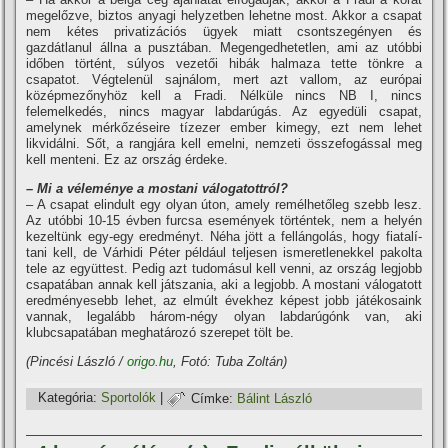
megelőzve, biztos anyagi helyzetben lehetne most. Akkor a csapat
nem kétes privatizációs ügyek miatt csontszegényen és
gazdátlanul állna a pusztában. Megengedhetetlen, ami az utóbbi
időben történt, súlyos vezetői hibák halmaza tette tönkre a
csapatot. Végtelenül sajnálom, mert azt vallom, az európai
középmezőnyhöz kell a Fradi. Nélküle nincs NB I, nincs
felemelkedés, nincs magyar labdarúgás. Az egyedüli csapat,
amelynek mérkőzéseire tí­zezer ember kimegy, ezt nem lehet
likvidálni. Sőt, a rangjára kell emelni, nemzeti összefogással meg
kell menteni. Ez az ország érdeke.
– Mi a véleménye a mostani válogatottról?
– A csapat elindult egy olyan úton, amely remélhetőleg szebb lesz.
Az utóbbi 10-15 évben furcsa események történtek, nem a helyén
kezeltünk egy-egy eredményt. Néha jött a fellángolás, hogy fiatalí­
tani kell, de Várhidi Péter például teljesen ismeretlenekkel pakolta
tele az együttest. Pedig azt tudomásul kell venni, az ország legjobb
csapatában annak kell játszania, aki a legjobb. A mostani válogatott
eredményesebb lehet, az elmúlt évekhez képest jobb játékosaink
vannak, legalább három-négy olyan labdarúgónk van, aki
klubcsapatában meghatározó szerepet tölt be.
(Pincési László /
origo.hu
, Fotó: Tuba Zoltán)
Kategória:
Sportolók
|
Címke:
Bálint László