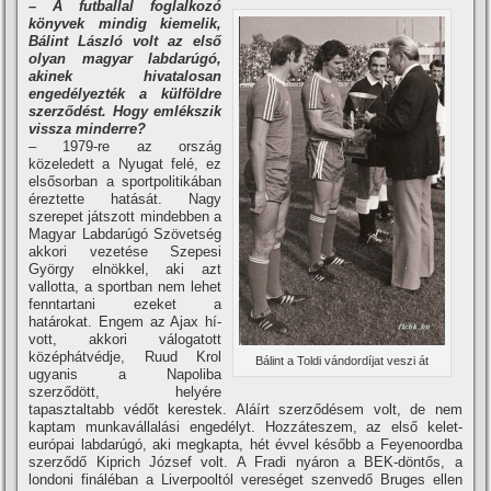
– A futballal foglalkozó
könyvek mindig kiemelik,
Bálint László volt az első
olyan magyar labdarúgó,
akinek hivatalosan
engedélyezték a külföldre
szerződést. Hogy emlékszik
vissza minderre?
– 1979-re az ország
közeledett a Nyugat felé, ez
elsősorban a sportpolitikában
éreztette hatását. Nagy
szerepet játszott mindebben a
Magyar Labdarúgó Szövetség
akkori vezetése Szepesi
György elnökkel, aki azt
vallotta, a sportban nem lehet
fenntartani ezeket a
határokat. Engem az Ajax hí­
vott, akkori válogatott
középhátvédje, Ruud Krol
Bálint a Toldi vándordí­jat veszi át
ugyanis a Napoliba
szerződött, helyére
tapasztaltabb védőt kerestek. Aláí­rt szerződésem volt, de nem
kaptam munkavállalási engedélyt. Hozzáteszem, az első kelet-
európai labdarúgó, aki megkapta, hét évvel később a Feyenoordba
szerződő Kiprich József volt. A Fradi nyáron a BEK-döntős, a
londoni fináléban a Liverpooltól vereséget szenvedő Bruges ellen