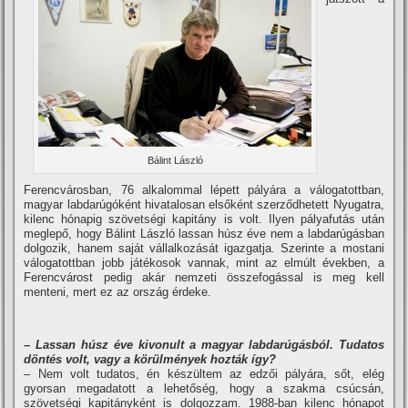
Bálint László
Ferencvárosban, 76 alkalommal lépett pályára a válogatottban,
magyar labdarúgóként hivatalosan elsőként szerződhetett Nyugatra,
kilenc hónapig szövetségi kapitány is volt. Ilyen pályafutás után
meglepő, hogy Bálint László lassan húsz éve nem a labdarúgásban
dolgozik, hanem saját vállalkozását igazgatja. Szerinte a mostani
válogatottban jobb játékosok vannak, mint az elmúlt években, a
Ferencvárost pedig akár nemzeti összefogással is meg kell
menteni, mert ez az ország érdeke.
– Lassan húsz éve kivonult a magyar labdarúgásból. Tudatos
döntés volt, vagy a körülmények hozták í­gy?
– Nem volt tudatos, én készültem az edzői pályára, sőt, elég
gyorsan megadatott a lehetőség, hogy a szakma csúcsán,
szövetségi kapitányként is dolgozzam. 1988-ban kilenc hónapot