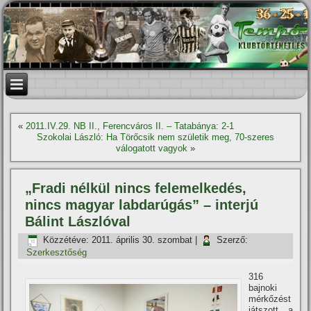
«
2011.IV.29. NB II., Ferencváros II. – Tatabánya: 2-1
Szokolai László: Ha Törőcsik nem születik meg, 70-szeres
válogatott vagyok
»
„Fradi nélkül nincs felemelkedés,
nincs magyar labdarúgás” – interjú
Bálint Lászlóval
Közzétéve:
2011. április 30. szombat
|
Szerző:
Szerkesztőség
316
bajnoki
mérkőzést
játszott a