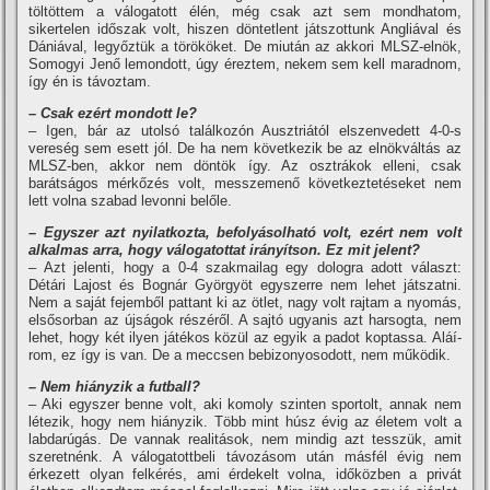
töltöttem a válogatott élén, még csak azt sem mondhatom,
sikertelen időszak volt, hiszen döntetlent játszottunk Angliával és
Dániával, legyőztük a törököket. De miután az akkori MLSZ-elnök,
Somogyi Jenő lemondott, úgy éreztem, nekem sem kell maradnom,
í­gy én is távoztam.
– Csak ezért mondott le?
– Igen, bár az utolsó találkozón Ausztriától elszenvedett 4-0-s
vereség sem esett jól. De ha nem következik be az elnökváltás az
MLSZ-ben, akkor nem döntök í­gy. Az osztrákok elleni, csak
barátságos mérkőzés volt, messzemenő következtetéseket nem
lett volna szabad levonni belőle.
– Egyszer azt nyilatkozta, befolyásolható volt, ezért nem volt
alkalmas arra, hogy válogatottat irányí­tson. Ez mit jelent?
– Azt jelenti, hogy a 0-4 szakmailag egy dologra adott választ:
Détári Lajost és Bognár Györgyöt egyszerre nem lehet játszatni.
Nem a saját fejemből pattant ki az ötlet, nagy volt rajtam a nyomás,
elsősorban az újságok részéről. A sajtó ugyanis azt harsogta, nem
lehet, hogy két ilyen játékos közül az egyik a padot koptassa. Aláí­
rom, ez í­gy is van. De a meccsen bebizonyosodott, nem működik.
– Nem hiányzik a futball?
– Aki egyszer benne volt, aki komoly szinten sportolt, annak nem
létezik, hogy nem hiányzik. Több mint húsz évig az életem volt a
labdarúgás. De vannak realitások, nem mindig azt tesszük, amit
szeretnénk. A válogatottbeli távozásom után másfél évig nem
érkezett olyan felkérés, ami érdekelt volna, időközben a privát