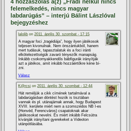
4 hozzászólás a(z) „Fradi nélkül nincs
felemelkedés, nincs magyar
labdarúgás” – interjú Bálint Lászlóval
bejegyzéshez
lalolib
on
2011. április 30. szombat - 17:15
A magyar foci „tragédiája”, hogy ilyen játékosok
teljesen kivonulnak. Nem önszántukból, hanem
mert tudásuk, tapasztalatuk és a foci iránti
elkötelezettségük zavaró tényezők manapság.
Inkább csokornyakkendős bábfigurák irányí­tják
azt a játékos, amit inkább hozzáértőkre kéne bí­
zni.
Válasz
K@rcsi
on
2011. április 30. szombat - 12:44
Hát reméljük a cikk cí­mének tartalmával a
labdarúgásban döntést hozók is tisztában
vannak és pl. utánajárnak annak, hogy Budapest
XVIII. kerülete miért nem a szomszédos NB I-es
(Honvéd, Ferencváros) csapatoknak akar
játékosokat nevelni. És miért inkább Felcsútra
kí­vánják irányí­tani gyerekeket a Videoton
utánpótlásába.