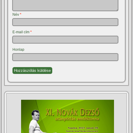
Név
*
E-mail cím
*
Honlap