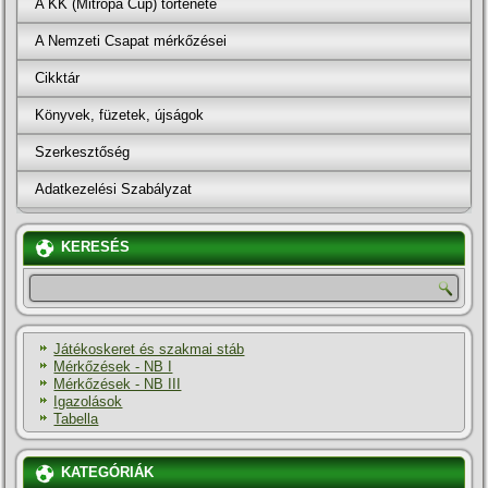
A KK (Mitropa Cup) története
A Nemzeti Csapat mérkőzései
Cikktár
Könyvek, füzetek, újságok
Szerkesztőség
Adatkezelési Szabályzat
KERESÉS
Játékoskeret és szakmai stáb
Mérkőzések - NB I
Mérkőzések - NB III
Igazolások
Tabella
KATEGÓRIÁK