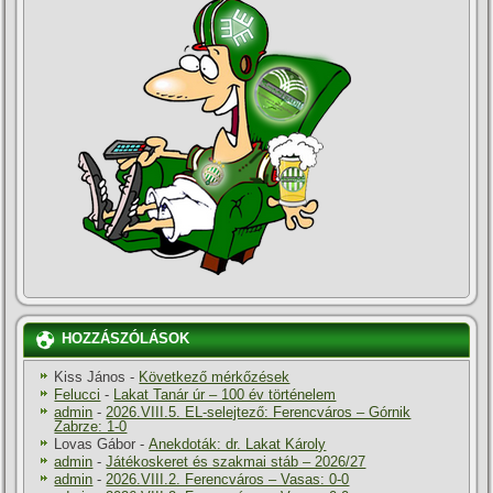
HOZZÁSZÓLÁSOK
Kiss János
-
Következő mérkőzések
Felucci
-
Lakat Tanár úr – 100 év történelem
admin
-
2026.VIII.5. EL-selejtező: Ferencváros – Górnik
Zabrze: 1-0
Lovas Gábor
-
Anekdoták: dr. Lakat Károly
admin
-
Játékoskeret és szakmai stáb – 2026/27
admin
-
2026.VIII.2. Ferencváros – Vasas: 0-0