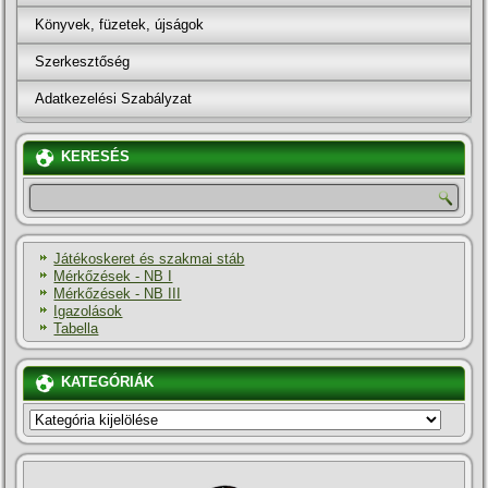
Könyvek, füzetek, újságok
Szerkesztőség
Adatkezelési Szabályzat
KERESÉS
Játékoskeret és szakmai stáb
Mérkőzések - NB I
Mérkőzések - NB III
Igazolások
Tabella
KATEGÓRIÁK
KATEGÓRIÁK