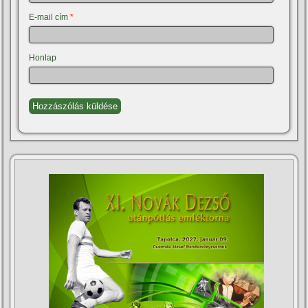
E-mail cím
*
Honlap