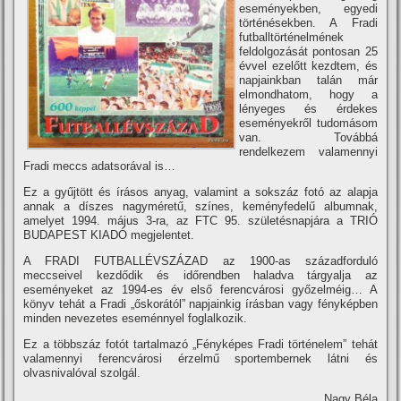
eseményekben, egyedi
történésekben. A Fradi
futballtörténelmének
feldolgozását pontosan 25
évvel ezelőtt kezdtem, és
napjainkban talán már
elmondhatom, hogy a
lényeges és érdekes
eseményekről tudomásom
van. Továbbá
rendelkezem valamennyi
Fradi meccs adatsorával is…
Ez a gyűjtött és í­rásos anyag, valamint a sokszáz fotó az alapja
annak a dí­szes nagyméretű, szí­nes, keményfedelű albumnak,
amelyet 1994. május 3-ra, az FTC 95. születésnapjára a TRIÓ
BUDAPEST KIADÓ megjelentet.
A FRADI FUTBALLÉVSZÁZAD az 1900-as századforduló
meccseivel kezdődik és időrendben haladva tárgyalja az
eseményeket az 1994-es év első ferencvárosi győzelméig… A
könyv tehát a Fradi „őskorától” napjainkig í­rásban vagy fényképben
minden nevezetes eseménnyel foglalkozik.
Ez a többszáz fotót tartalmazó „Fényképes Fradi történelem” tehát
valamennyi ferencvárosi érzelmű sportembernek látni és
olvasnivalóval szolgál.
Nagy Béla