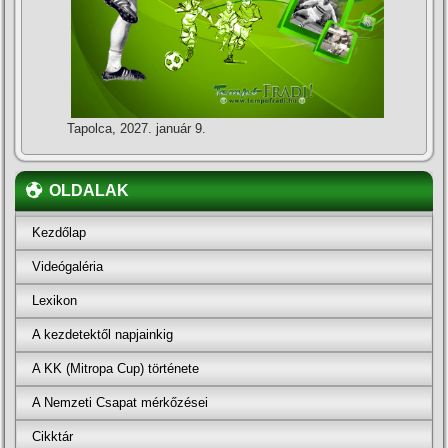
Tapolca, 2027. január 9.
OLDALAK
Kezdőlap
Videógaléria
Lexikon
A kezdetektől napjainkig
A KK (Mitropa Cup) története
A Nemzeti Csapat mérkőzései
Cikktár