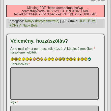
Missing PDF "https://tempofradi.hu/wp-
content/uploads/2013/12/TFU_19931202_Fradi-
futball%C3%A9vsz%C3%A1zad_f%C3%BCzet_001.pdf".
Kategória:
Könyv (könyvismertető)
|
Címke:
JUBILEUMI
KÖNYV
,
Nagy Béla
Vélemény, hozzászólás?
Az e-mail címet nem tesszük közzé.
A kötelező mezőket
*
karakterrel jelöltük
Hozzászólás
*
Név
*