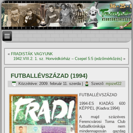
«
FRADISTÁK VAGYUNK
1942.VIII.2. 1. sz. Honvédkórház – Csepel 5:5 (edzőmérkőzés)
»
FUTBALLÉVSZÁZAD (1994)
Közzétéve:
2009. február 11. szerda
|
Szerző:
mjozef22
FUTBALLÉVSZÁZAD
1994-ES KIADÁS 600
KÉPPEL (Kiadva:1994)
A majd százéves
Ferencvárosi Torna Club
futballkrónikája nem
mindennaposán gazdag