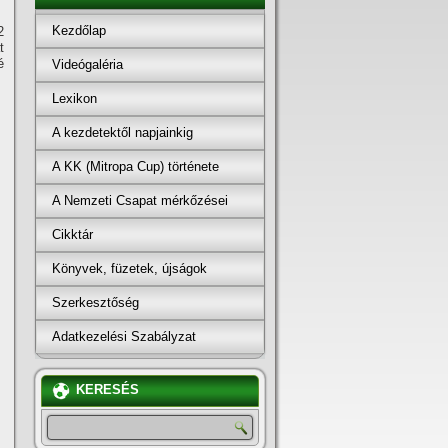
Kezdőlap
2
t
é
Videógaléria
Lexikon
A kezdetektől napjainkig
A KK (Mitropa Cup) története
A Nemzeti Csapat mérkőzései
Cikktár
Könyvek, füzetek, újságok
Szerkesztőség
Adatkezelési Szabályzat
KERESÉS