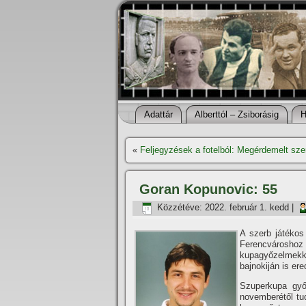
Adattár
Alberttól – Zsiborásig
H
«
Feljegyzések a fotelból: Megérdemelt sz
Goran Kopunovic: 55
Közzétéve:
2022. február 1. kedd
|
A szerb játékos
Ferencvároshoz 1
kupagyőzelmek
bajnokiján is er
Szuperkupa győ
novemberétől tu