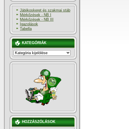
Játékoskeret és szakmai stáb
Mérkőzések - NB I
Mérkőzések - NB III
Igazolások
Tabella
KATEGÓRIÁK
KATEGÓRIÁK
HOZZÁSZÓLÁSOK