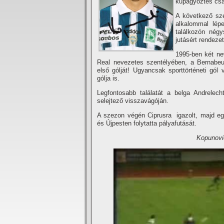
kupagyőztes csap
A következő sze
alkalommal lép
találkozón nég
jutásért rendeze
1995-ben két nev
Real nevezetes szentélyében, a Bernabeu
első gólját! Ugyancsak sporttörténeti gól v
gólja is.
Legfontosabb találatát a belga Andrelec
selejtező visszavágóján.
A szezon végén Ciprusra igazolt, majd egy
és Újpesten folytatta pályafutását.
Kopunovi