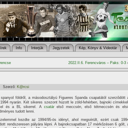
í­rek
Info
Interjúk
Jegyzetek
Kép, Könyv & Videotár
erencse
2022.II.6. Ferencváros – Paks: 0-3
Szerző:
K@rcsi
 spanyol földről, a másodosztályú Figueres Spanda csapatától szerződött 
994 nyarán. Két sikeres szezont húzott le zöld-fehérben, bajnoki cí­mekkel
kel és a BL sikerrel. A
csatár
első meccsén, első tétmeccsén és els
edményes tudott lenni.
zelemmel kezdte az 1994/95-ös idényt, ahol megsérült, ezért csak 199
dott rendszeresen pályára lépni. A bajnokcsapatban 17 mérkőzésen 6 gólt, 