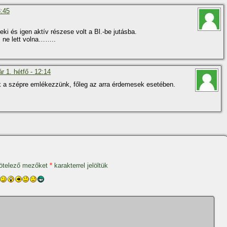
3:45
 és igen aktí­v részese volt a Bl.-be jutásba.
s ne lett volna……..
r 1. hétfő - 12:14
 a szépre emlékezzünk, főleg az arra érdemesek esetében.
ötelező mezőket
*
karakterrel jelöltük