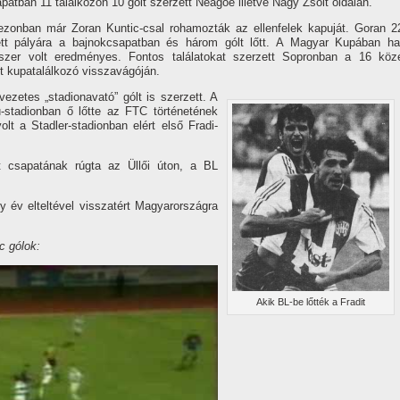
atban 11 találkozón 10 gólt szerzett Neagoe illetve Nagy Zsolt oldalán.
zonban már Zoran Kuntic-csal rohamozták az ellenfelek kapuját. Goran 2
ett pályára a bajnokcsapatban és három gólt lőtt. A Magyar Kupában ha
yszer volt eredményes. Fontos találatokat szerzett Sopronban a 16 köz
tt kupatalálkozó visszavágóján.
ezetes „stadionavató” gólt is szerzett. A
-stadionban ő lőtte az FTC történetének
olt a Stadler-stadionban elért első Fradi-
ht csapatának rúgta az Üllői úton, a BL
 év elteltével visszatért Magyarországra
c gólok:
Akik BL-be lőtték a Fradit