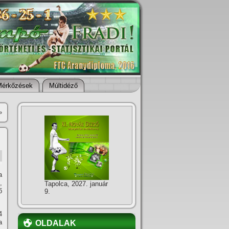
Mérkőzések
Múltidéző
»
a
,
Tapolca, 2027. január
ő
9.
4
a
OLDALAK