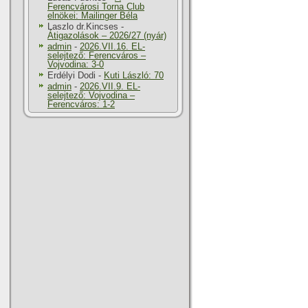
Ferencvárosi Torna Club
elnökei: Mailinger Béla
Laszlo dr.Kincses
-
Átigazolások – 2026/27 (nyár)
admin
-
2026.VII.16. EL-
selejtező: Ferencváros –
Vojvodina: 3-0
Erdélyi Dodi
-
Kuti László: 70
admin
-
2026.VII.9. EL-
selejtező: Vojvodina –
Ferencváros: 1-2