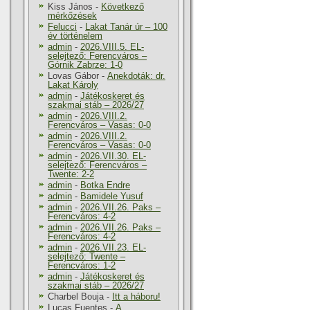
Kiss János
-
Következő
mérkőzések
Felucci
-
Lakat Tanár úr – 100
év történelem
admin
-
2026.VIII.5. EL-
selejtező: Ferencváros –
Górnik Zabrze: 1-0
Lovas Gábor
-
Anekdoták: dr.
Lakat Károly
admin
-
Játékoskeret és
szakmai stáb – 2026/27
admin
-
2026.VIII.2.
Ferencváros – Vasas: 0-0
admin
-
2026.VIII.2.
Ferencváros – Vasas: 0-0
admin
-
2026.VII.30. EL-
selejtező: Ferencváros –
Twente: 2-2
admin
-
Botka Endre
admin
-
Bamidele Yusuf
admin
-
2026.VII.26. Paks –
Ferencváros: 4-2
admin
-
2026.VII.26. Paks –
Ferencváros: 4-2
admin
-
2026.VII.23. EL-
selejtező: Twente –
Ferencváros: 1-2
admin
-
Játékoskeret és
szakmai stáb – 2026/27
Charbel Bouja
-
Itt a háboru!
Lucas Fuentes
-
A