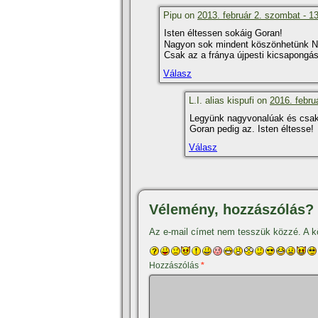
Pipu on
2013. február 2. szombat - 1
Isten éltessen sokáig Goran!
Nagyon sok mindent köszönhetünk Neki
Csak az a fránya újpesti kicsapongá
Válasz
L.I. alias kispufi on
2016. februá
Legyünk nagyvonalúak és csak
Goran pedig az. Isten éltesse!
Válasz
Vélemény, hozzászólás?
Az e-mail címet nem tesszük közzé.
A k
Hozzászólás
*