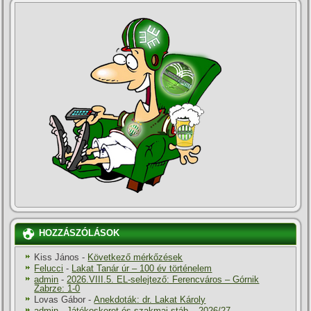
HOZZÁSZÓLÁSOK
Kiss János
-
Következő mérkőzések
Felucci
-
Lakat Tanár úr – 100 év történelem
admin
-
2026.VIII.5. EL-selejtező: Ferencváros – Górnik
Zabrze: 1-0
Lovas Gábor
-
Anekdoták: dr. Lakat Károly
admin
-
Játékoskeret és szakmai stáb – 2026/27