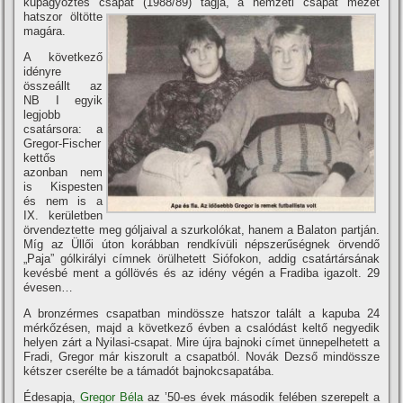
kupagyőztes csapat (1988/89) tagja, a nemzeti csapat mezét
hatszor öltötte
magára.
A következő
idényre
összeállt az
NB I egyik
legjobb
csatársora: a
Gregor-Fischer
kettős
azonban nem
is Kispesten
és nem is a
IX. kerületben
örvendeztette meg góljaival a szurkolókat, hanem a Balaton partján.
Mí­g az Üllői úton korábban rendkí­vüli népszerűségnek örvendő
„Paja” gólkirályi cí­mnek örülhetett Siófokon, addig csatártársának
kevésbé ment a góllövés és az idény végén a Fradiba igazolt. 29
évesen…
A bronzérmes csapatban mindössze hatszor talált a kapuba 24
mérkőzésen, majd a következő évben a csalódást keltő negyedik
helyen zárt a Nyilasi-csapat. Mire újra bajnoki cí­met ünnepelhetett a
Fradi, Gregor már kiszorult a csapatból. Novák Dezső mindössze
kétszer cserélte be a támadót bajnokcsapatába.
Édesapja,
Gregor Béla
az ’50-es évek második felében szerepelt a