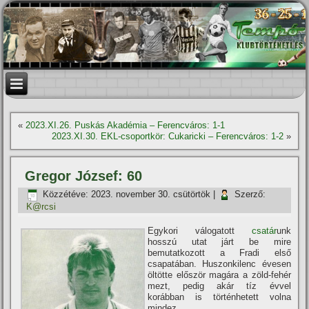
«
2023.XI.26. Puskás Akadémia – Ferencváros: 1-1
2023.XI.30. EKL-csoportkör: Cukaricki – Ferencváros: 1-2
»
Gregor József: 60
Közzétéve:
2023. november 30. csütörtök
|
Szerző:
K@rcsi
Egykori válogatott
csatár
unk
hosszú utat járt be mire
bemutatkozott a Fradi első
csapatában. Huszonkilenc évesen
öltötte először magára a zöld-fehér
mezt, pedig akár tí­z évvel
korábban is történhetett volna
mindez…