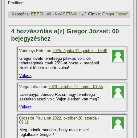
Fradiban.
Kategória:
EBEDLI-től - KVASZTA-ig
|
Címke:
Gregor József
4 hozzászólás a(z) Gregor József: 60
bejegyzéshez
Várkonyi Péter on
2025. április 11. péntek - 18:49
Gregor kiváló tehetségű játékos volt, de
tehetségének csak 25%-át hozta ki magából.
Sokkal többre vihette volna!
Válasz
Varga Istvan on
2023. október 17. kedd - 01:55
Edesanyja, Jancso Rozsi, nagy tehetségű
asztalteniszezi volt. Vajon életben van meg?
Válasz
Crosstor Paula on
2022. október 26. szerda -
09:11
Meg tudnák mondani, hogy most mivel
foglalkozik Gregor?