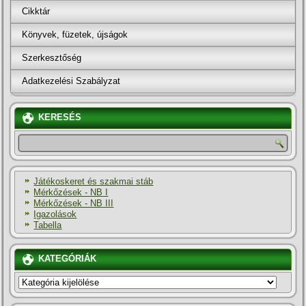
Cikktár
Könyvek, füzetek, újságok
Szerkesztőség
Adatkezelési Szabályzat
KERESÉS
Játékoskeret és szakmai stáb
Mérkőzések - NB I
Mérkőzések - NB III
Igazolások
Tabella
KATEGÓRIÁK
KATEGÓRIÁK