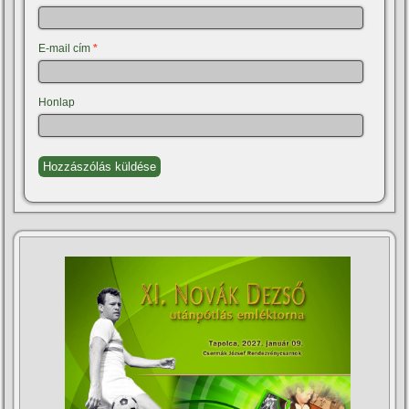
E-mail cím
*
Honlap