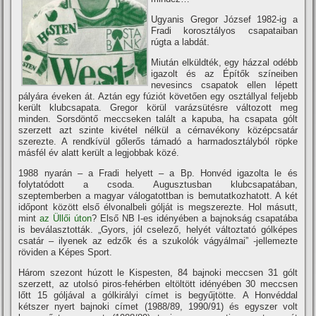
Ugyanis Gregor József 1982-ig a
Fradi korosztályos csapataiban
rúgta a labdát.
Miután elküldték, egy házzal odébb
igazolt és az Épí­tők szí­neiben
nevesincs csapatok ellen lépett
pályára éveken át. Aztán egy fúziót követően egy osztállyal feljebb
került klubcsapata. Gregor körül varázsütésre változott meg
minden. Sorsdöntő meccseken talált a kapuba, ha csapata gólt
szerzett azt szinte kivétel nélkül a cérnavékony középcsatár
szerezte. A rendkí­vül gőlerős támadó a harmadosztályból röpke
másfél év alatt került a legjobbak közé.
1988 nyarán – a Fradi helyett – a Bp. Honvéd igazolta le és
folytatódott a csoda. Augusztusban klubcsapatában,
szeptemberben a magyar válogatottban is bemutatkozhatott. A két
időpont között első élvonalbeli gólját is megszerezte. Hol másutt,
mint
az Üllői úton
? Első NB I-es idényében a bajnokság csapatába
is beválasztották. „Gyors, jól cselező, helyét változtató gólképes
csatár – ilyenek az edzők és a szukolók vágyálmai” -jellemezte
röviden a Képes Sport.
Három szezont húzott le Kispesten, 84 bajnoki meccsen 31 gólt
szerzett, az utolsó piros-fehérben eltöltött idényében 30 meccsen
lőtt 15 góljával a gólkirályi cí­met is begyűjtötte. A Honvéddal
kétszer nyert bajnoki cí­met (1988/89, 1990/91) és egyszer volt