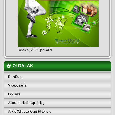
Tapolca, 2027. január 9.
OLDALAK
Kezdőlap
Videógaléria
Lexikon
A kezdetektől napjainkig
A KK (Mitropa Cup) története