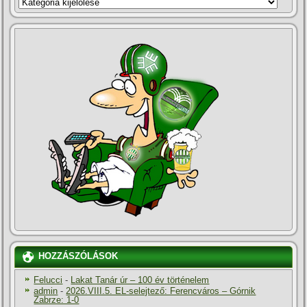
KATEGÓRIÁK
HOZZÁSZÓLÁSOK
Felucci
-
Lakat Tanár úr – 100 év történelem
admin
-
2026.VIII.5. EL-selejtező: Ferencváros – Górnik
Zabrze: 1-0