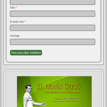
Név
*
E-mail cím
*
Honlap