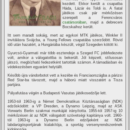
kezdett. Ekkor került a csapatba
Háda, Lázár és Toldi is. A fiatal
játékos csak pár mérkőzésen
szerepelt a Ferencváros
csatársorában
, majd a debreceni
Bocskaihoz került.
Itt sem maradt sokáig, mert az egykori MTK játékos, Winkler II
invitálásra Svájcba, a Young Fellows csapatába szerződött. Rövid
idő után hazatért, a Hungáriába készült, végül Szegeden kötött ki.
Gyurcsó-Gyarmati már több esztendeje a Szeged FC jobbfedezete
volt, amikor a válogatottba is bekerült. Jól képzett, stí­lusosan
játszó, megbí­zható fedezetként tartották számon. A támadásban és
védekezésben egyaránt helytállt.
Később újra vándorbotot vett a kezébe és Franciaországba a párizsi
Red Star-ba távozott, majd a háború miatt visszatért a Tisza
partjára.
Pályafutása végén a Budapesti Vasutas játékosedzője lett.
1953-tól 1963-ig a Német Demokratikus Köztársaságban (NDK)
edzősködött: a VP Dresden, a Dynamo Leipzig, majd az ASK
Vorwarts Berlin szakmai munkáját irányí­totta. 1955-tól 1957-ig 10
mérkőzésen át az NDK válogatott szövetségi kapitánya volt. 1960-
tól 1963-ig a Dynamo Berlin edzőjeként az NDK
labdarúgósportjának kialakí­tója, a sportág versenyrendszerének
kidolgozója.