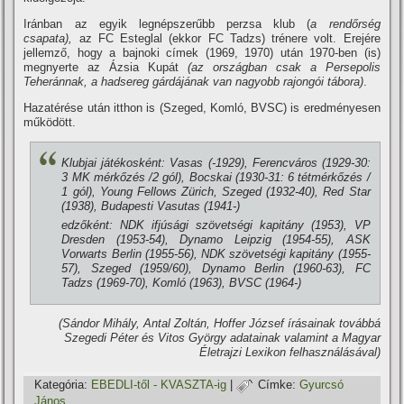
Iránban az egyik legnépszerűbb perzsa klub (
a rendőrség
csapata),
az FC Esteglal (ekkor FC Tadzs) trénere volt. Erejére
jellemző, hogy a bajnoki cí­mek (1969, 1970) után 1970-ben (is)
megnyerte az Ázsia Kupát
(az országban csak a Persepolis
Teheránnak, a hadsereg gárdájának van nagyobb rajongói tábora)
.
Hazatérése után itthon is (Szeged, Komló, BVSC) is eredményesen
működött.
Klubjai játékosként: Vasas (-1929), Ferencváros (1929-30:
3 MK mérkőzés /2 gól), Bocskai (1930-31: 6 tétmérkőzés /
1 gól), Young Fellows Zürich, Szeged (1932-40), Red Star
(1938), Budapesti Vasutas (1941-)
edzőként: NDK ifjúsági szövetségi kapitány (1953), VP
Dresden (1953-54), Dynamo Leipzig (1954-55), ASK
Vorwarts Berlin (1955-56), NDK szövetségi kapitány (1955-
57), Szeged (1959/60), Dynamo Berlin (1960-63), FC
Tadzs (1969-70), Komló (1963), BVSC (1964-)
(Sándor Mihály, Antal Zoltán, Hoffer József í­rásainak továbbá
Szegedi Péter és Vitos György adatainak valamint a Magyar
Életrajzi Lexikon felhasználásával)
Kategória:
EBEDLI-től - KVASZTA-ig
|
Címke:
Gyurcsó
János