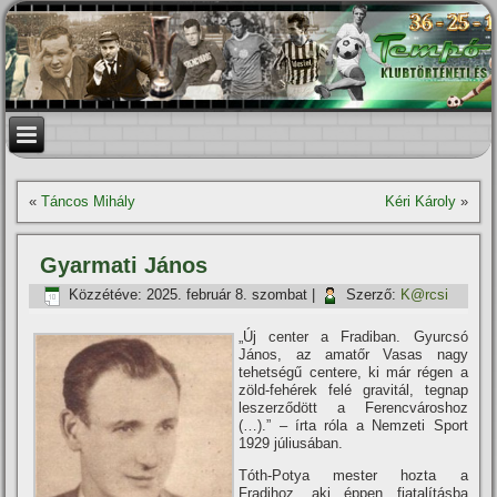
«
Táncos Mihály
Kéri Károly
»
Gyarmati János
Közzétéve:
2025. február 8. szombat
|
Szerző:
K@rcsi
„Új center a Fradiban. Gyurcsó
János, az amatőr Vasas nagy
tehetségű centere, ki már régen a
zöld-fehérek felé gravitál, tegnap
leszerződött a Ferencvároshoz
(…).” – í­rta róla a Nemzeti Sport
1929 júliusában.
Tóth-Potya mester hozta a
Fradihoz, aki éppen fiatalí­tásba