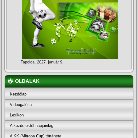
Tapolca, 2027. január 9.
OLDALAK
Kezdőlap
Videógaléria
Lexikon
A kezdetektől napjainkig
A KK (Mitropa Cup) története