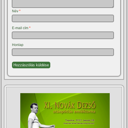
Név
*
E-mail cím
*
Honlap