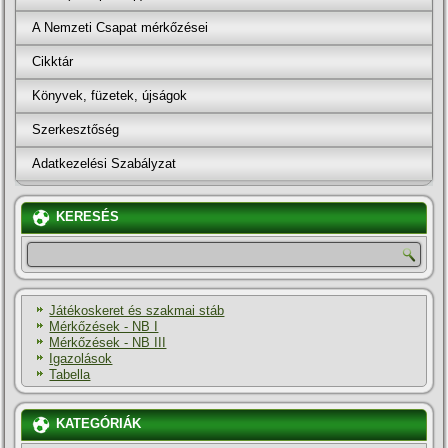
A Nemzeti Csapat mérkőzései
Cikktár
Könyvek, füzetek, újságok
Szerkesztőség
Adatkezelési Szabályzat
KERESÉS
Játékoskeret és szakmai stáb
Mérkőzések - NB I
Mérkőzések - NB III
Igazolások
Tabella
KATEGÓRIÁK