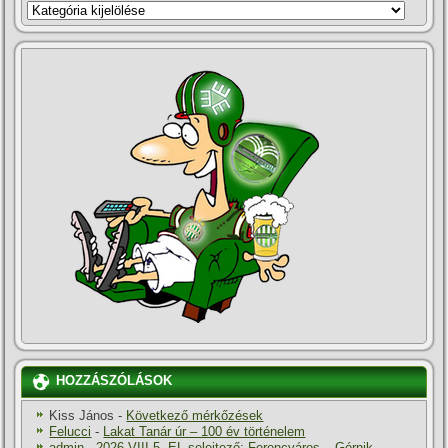
KATEGÓRIÁK
HOZZÁSZÓLÁSOK
Kiss János
-
Következő mérkőzések
Felucci
-
Lakat Tanár úr – 100 év történelem
admin
-
2026.VIII.5. EL-selejtező: Ferencváros – Górnik