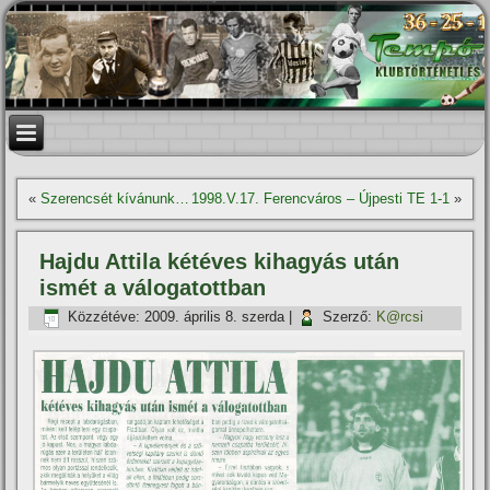
«
Szerencsét kí­vánunk…
1998.V.17. Ferencváros – Újpesti TE 1-1
»
Hajdu Attila kétéves kihagyás után
ismét a válogatottban
Közzétéve:
2009. április 8. szerda
|
Szerző:
K@rcsi