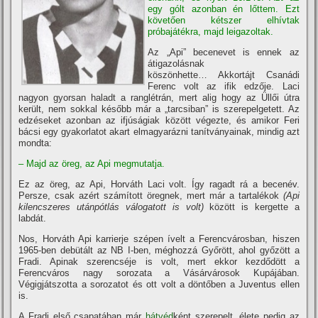
egy gólt azonban én lőttem. Ezt
követően kétszer elhí­vtak
próbajátékra, majd leigazoltak.
Az „Api” becenevet is ennek az
átigazolásnak
köszönhette… Akkortájt Csanádi
Ferenc volt az ifik edzője. Laci
nagyon gyorsan haladt a ranglétrán, mert alig hogy az Üllői útra
került, nem sokkal később már a „tarcsiban” is szerepelgetett. Az
edzéseket azonban az ifjúságiak között végezte, és amikor Feri
bácsi egy gyakorlatot akart elmagyarázni taní­tványainak, mindig azt
mondta:
– Majd az öreg, az Api megmutatja.
Ez az öreg, az Api, Horváth Laci volt. Így ragadt rá a becenév.
Persze, csak azért számí­tott öregnek, mert már a tartalékok
(Api
kilencszeres utánpótlás válogatott is volt)
között is kergette a
labdát.
Nos, Horváth Api karrierje szépen í­velt a Ferencvárosban, hiszen
1965-ben debütált az NB I-ben, méghozzá Győrött, ahol győzött a
Fradi.
Apinak szerencséje is volt, mert ekkor kezdődött a
Ferencváros nagy sorozata a Vásárvárosok Kupájában.
Végigjátszotta a sorozatot és ott volt a döntőben a Juventus ellen
is.
A Fradi első csapatában már
hátvéd
ként szerepelt, élete pedig az