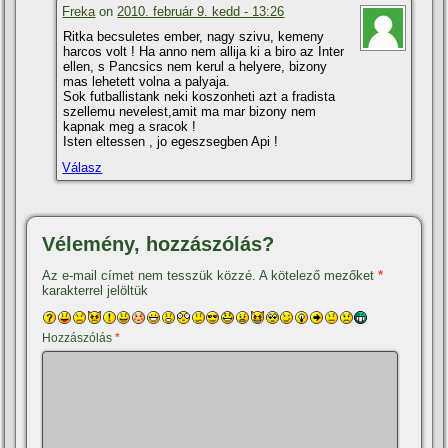
Freka
on
2010. február 9. kedd - 13:26
Ritka becsuletes ember, nagy szivu, kemeny
harcos volt ! Ha anno nem allija ki a biro az Inter
ellen, s Pancsics nem kerul a helyere, bizony
mas lehetett volna a palyaja.
Sok futballistank neki koszonheti azt a fradista
szellemu nevelest,amit ma mar bizony nem
kapnak meg a sracok !
Isten eltessen , jo egeszsegben Api !
Válasz
Vélemény, hozzászólás?
Az e-mail címet nem tesszük közzé.
A kötelező mezőket
*
karakterrel jelöltük
Hozzászólás
*