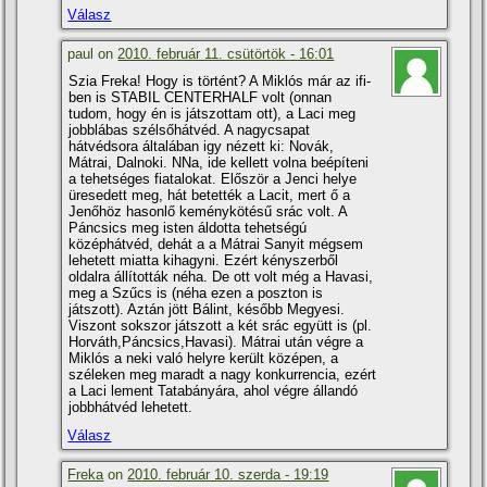
Válasz
paul on
2010. február 11. csütörtök - 16:01
Szia Freka! Hogy is történt? A Miklós már az ifi-
ben is STABIL CENTERHALF volt (onnan
tudom, hogy én is játszottam ott), a Laci meg
jobblábas szélsőhátvéd. A nagycsapat
hátvédsora általában igy nézett ki: Novák,
Mátrai, Dalnoki. NNa, ide kellett volna beépí­teni
a tehetséges fiatalokat. Először a Jenci helye
üresedett meg, hát betették a Lacit, mert ő a
Jenőhöz hasonlő keménykötésű srác volt. A
Páncsics meg isten áldotta tehetségú
középhátvéd, dehát a a Mátrai Sanyit mégsem
lehetett miatta kihagyni. Ezért kényszerből
oldalra állí­tották néha. De ott volt még a Havasi,
meg a Szűcs is (néha ezen a poszton is
játszott). Aztán jött Bálint, később Megyesi.
Viszont sokszor játszott a két srác együtt is (pl.
Horváth,Páncsics,Havasi). Mátrai után végre a
Miklós a neki való helyre került középen, a
széleken meg maradt a nagy konkurrencia, ezért
a Laci lement Tatabányára, ahol végre állandó
jobbhátvéd lehetett.
Válasz
Freka
on
2010. február 10. szerda - 19:19