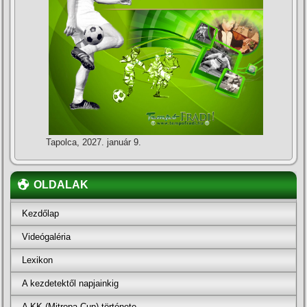
Tapolca, 2027. január 9.
OLDALAK
Kezdőlap
Videógaléria
Lexikon
A kezdetektől napjainkig
A KK (Mitropa Cup) története