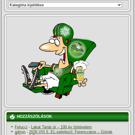
KATEGÓRIÁK
HOZZÁSZÓLÁSOK
Felucci
-
Lakat Tanár úr – 100 év történelem
admin
-
2026.VIII.5. EL-selejtező: Ferencváros – Górnik