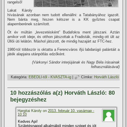
rangelső!
Lakat Károly
hí­vásának azonban nem tudott ellenállni: a Tatabányához igazolt.
Nem bánta meg, hiszen kétszer is a KK győztes csapat
alapemberének számí­tott.
Öt év múltán „levezetésként” Budafokra ment játszani. Aztán
amikor volt ideje, és otthon játszottak a Fradisták, mindig ott ült az
Üllői úti lelátón. Máshol játszott, de mindig hazajárt az FTC-hez.
1980-tól többször is oktatta a Ferencváros ifjú labdarúgó palántáit a
játék alapjaira utánpótlás edzőként.
(Várkonyi Sándor interjújának és Nagy Béla í­rásainak
felhasználásával)
Kategória:
EBEDLI-től - KVASZTA-ig
|
Címke:
Horváth László
10 hozzászólás a(z) Horváth László: 80
bejegyzéshez
Hargitai Károly on
2013. február 10. vasárnap -
10:10
Kedves Api!
Születésnapod alkalmából minden szépet és jót