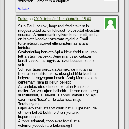
szivesen – erositem a dioptriat !
Válasz
Freka
on
2010. február 11. csütörtök - 18:03
Szia Paul, orulok, hogy regi fradistakent is
megosztottad az emlekeidet, elvezettel olvastam
soraidat. A memoriank nyilvan korlatozott, de hat
en is vetelkedoket szoktam nyelni a Fradi
tortenetebol, szoval ellenoriztem az altalam
leirtakat.
Gyakorlatilag horvath Api a New Yorki tura utan
lett a stabil balbekk, Jeno mar csak ketszer
kerult vissza, az egyik az ozdi bucsumeccse
volt.
Volt egy tizes sorozata Apinak, de miutan az
Inter ellen kiallitottak, szuksegbol Miki kerult a
helyere, s ragyogoan bevalt. Amig Matrai volt a
centerhalf, nem is kerult beljebb.
Az emlekezetes elmenetele utan Pancsics
mellett Api volt ujraa balbakk, de mar nem a regi
stabilitassal, s Havasi ‘ Csoros’ valtotta ot. Api
ezert ment ‘haza’ a Haladashoz, majd
Tatabanyara.
Lajos egyszer jatszott csak hatul, Ujpesten, de
ott nem kellett bekk, 6-3-ra nyertunk
kupameccsen !
A tobbi stimmel, tobb evet fogtal at a
velemenyeddel, itt a kulonbseg !