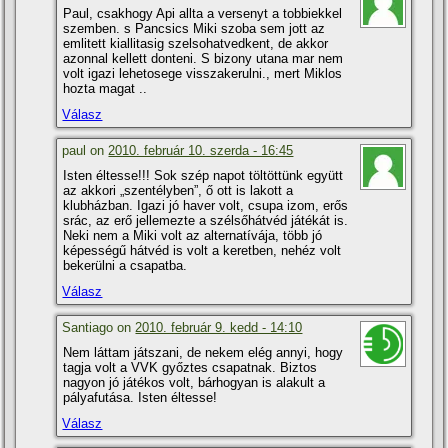
Paul, csakhogy Api allta a versenyt a tobbiekkel
szemben. s Pancsics Miki szoba sem jott az
emlitett kiallitasig szelsohatvedkent, de akkor
azonnal kellett donteni. S bizony utana mar nem
volt igazi lehetosege visszakerulni., mert Miklos
hozta magat ..
Válasz
paul on
2010. február 10. szerda - 16:45
Isten éltesse!!! Sok szép napot töltöttünk együtt
az akkori „szentélyben”, ő ott is lakott a
klubházban. Igazi jó haver volt, csupa izom, erős
srác, az erő jellemezte a szélsőhátvéd játékát is.
Neki nem a Miki volt az alternatí­vája, több jó
képességű hátvéd is volt a keretben, nehéz volt
bekerülni a csapatba.
Válasz
Santiago on
2010. február 9. kedd - 14:10
Nem láttam játszani, de nekem elég annyi, hogy
tagja volt a VVK győztes csapatnak. Biztos
nagyon jó játékos volt, bárhogyan is alakult a
pályafutása. Isten éltesse!
Válasz