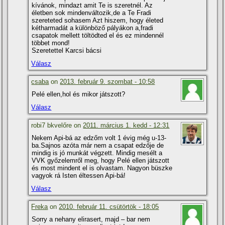
kí­vánok, mindazt amit Te is szeretnél. Az
életben sok mindenváltozik,de a Te Fradi
szereteted sohasem Azt hiszem, hogy életed
kétharmadát a különböző pályákon a,fradi
csapatok mellett töltödted el és ez mindennél
többet mond!
Szeretettel Karcsi bácsi
Válasz
csaba
on
2013. február 9. szombat - 10:58
Pelé ellen,hol és mikor játszott?
Válasz
robi7 bkvelőre on
2011. március 1. kedd - 12:31
Nekem Api-bá az edzőm volt 1 évig még u-13-
ba.Sajnos azóta már nem a csapat edzője de
mindig is jó munkát végzett. Mindig mesélt a
VVK győzelemről meg, hogy Pelé ellen játszott
és most mindent el is olvastam. Nagyon büszke
vagyok rá Isten éltessen Api-bá!
Válasz
Freka
on
2010. február 11. csütörtök - 18:05
Sorry a nehany elirasert, majd – bar nem