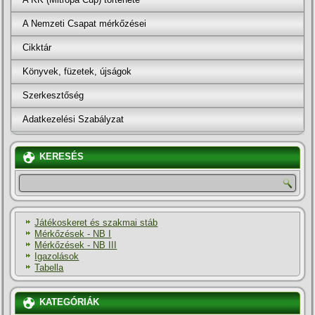
A Nemzeti Csapat mérkőzései
Cikktár
Könyvek, füzetek, újságok
Szerkesztőség
Adatkezelési Szabályzat
KERESÉS
Játékoskeret és szakmai stáb
Mérkőzések - NB I
Mérkőzések - NB III
Igazolások
Tabella
KATEGÓRIÁK