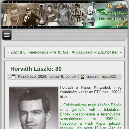
«
2024.II.6. Ferencváros – MTK: 5-1
Átigazolások – 2023/24 (tél)
»
Horváth László: 80
Közzétéve:
2024. február 9. péntek
|
Szerző:
mjozef22
Horváth a Pápai Kinizsiből, még
csatárként került az FTC-hez. 1962-t
í­rtak…
– Celldömölkön, majd később Pápán
is a góllövés volt a feladatom.
Ennek köszönhetem a ferencvárosi
szerződésemet is. 1962-ben,
Húsvétkor a Fradi Pápán játszott
ellenünk, és nyert 16:1-re. Azt az