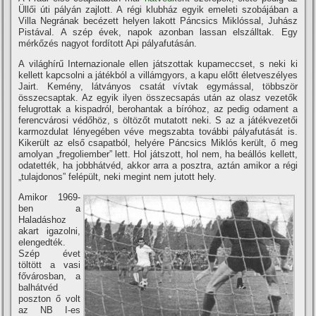
Üllői úti pályán zajlott. A régi klubház egyik emeleti szobájában a
Villa Negrának becézett helyen lakott Páncsics Miklóssal, Juhász
Pistával. A szép évek, napok azonban lassan elszálltak. Egy
mérkőzés nagyot fordí­tott Api pályafutásán.
A világhí­rű Internazionale ellen játszottak kupameccset, s neki ki
kellett kapcsolni a játékból a villámgyors, a kapu előtt életveszélyes
Jairt. Kemény, látványos csatát ví­vtak egymással, többször
összecsaptak. Az egyik ilyen összecsapás után az olasz vezetők
felugrottak a kispadról, berohantak a bí­róhoz, az pedig odament a
ferencvárosi védőhöz, s öltözőt mutatott neki. S az a játékvezetői
karmozdulat lényegében véve megszabta további pályafutását is.
Kikerült az első csapatból, helyére Páncsics Miklós került, ő meg
amolyan „fregoliember” lett. Hol játszott, hol nem, ha beállós kellett,
odatették, ha jobbhátvéd, akkor arra a posztra, aztán amikor a régi
„tulajdonos” felépült, neki megint nem jutott hely.
Amikor 1969-
ben a
Haladáshoz
akart igazolni,
elengedték.
Szép évet
töltött a vasi
fővárosban, a
balhátvéd
poszton ő volt
az NB I-es