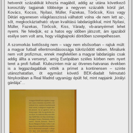
hetvenöt százalékát kihozta magából, addig az utána következő
korosztály tagjainak többsége a negyven százalék körül járt.
Kovács, Kocsis, Nyilasi, Müller, Fazekas, Törőcsik, Kiss vagy
Détári egyenesen világklasszissá válhatott volna -de nem lett az-,
sőt, megkockáztatható: olyan kvalitású labdarúgókkal, mint Nyilasi,
Müller, Fazekas, Törőcsik, Kiss, Várady, vb-aranyérmet lehet
nyerni. Ne feledjük, ez a hatos egy időben játszott, ám igazából
esélye sem volt arra, hogy világbajnoki döntőben szerepelhessen.
A szomorkás kettősség nem – vagy nem elsősorban – rajtuk múlt:
a magyar futball ellentmondásossága tükröződött ebben. Minálunk
nem volt profizmus, ennek megfelelően a magyar labdarúgás csak
addig állta a versenyt, amí­g Európában széles körben nem nyert
teret a profi futball. Klubszinten már az ötvenes-hatvanas években
is a leggazdagabbak vitték a prí­met a kontinensen – szinte
utánozhatatlan, öt egymást követő BEK-diadalt felmutató
fénykorában a Real Madrid ugyanúgy épült fel, mint napjaink „királyi
gárdája”…