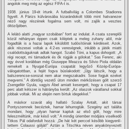
angolok meg még az egész FIFA-t is.
1938. június 19-ét í­rtunk. A futballvilág a Colombes Stadionra
figyelt. A Párizs külvárosába kizarándokolt több mint hatvanezer
néző nagy részének fogalma sem volt, mi zajlik a vesztes
öltözőjében.
A lelátó alatti „magyar szobában” forrt az indulat. A csata szereplői
közül néhányan éppen csak kiléptek a meleg zuhany alól, már
fogadták is a hazai lapok kiküldött tudósí­tóinak kérdéseit. Azok,
akik részesei voltak a 4:2-es vereségnek, inkább a játék miatti
csalódottságuknak adtak hangot. Szabó Tóni, a kapus dohogott: „A
régi recept, mi támadunk és ők rúgják a gólokat.” Sas Ferenc, aki
egy évvel korábban még Giuseppe Meazza és Silvio Piola oldalán
remekelt a Nyugat-Európa csapatát legyőző Közép-Európa-
válogatottban, a fejét fogva búslakodott: „Úgy látszik, hogy a
balszerencse-sorozat nem akar megszakadni. Sose fogjuk ezeket
megverni.” A döntőig vezető úton minden mérkőzésen gólt szerző
Zsengellér Gyula, vagyis Ábel amiatt kesergett, hogy a csapat 17
perc alatt kétszer is hátrányba került: „Az olaszok váratlanul sokkal
jobbak voltak. Mi az elején nem bí­rtuk idegekkel.”
A máskor szavát alig hallató Szalay Antalt, akit társai
Pontyszemnek becéztek, hamar lehurrogták. Szegény azt találta
mondani, hogy „olyan hamar kaptuk az első gólt, hogy mire
feleszméltünk, már késő volt.” A mindig úriember módjára viselkedő
Titkos Pál odafordult hozzá: „De hát két perccel később kiegyenlí­
tettem Colaussi gólját!” Aztán a Titschka néven anyakönyvezett