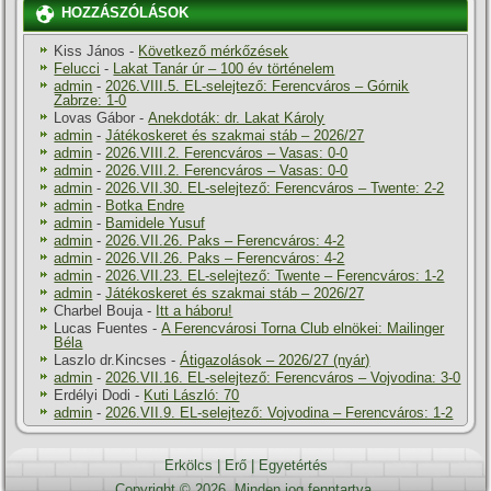
HOZZÁSZÓLÁSOK
Kiss János
-
Következő mérkőzések
Felucci
-
Lakat Tanár úr – 100 év történelem
admin
-
2026.VIII.5. EL-selejtező: Ferencváros – Górnik
Zabrze: 1-0
Lovas Gábor
-
Anekdoták: dr. Lakat Károly
admin
-
Játékoskeret és szakmai stáb – 2026/27
admin
-
2026.VIII.2. Ferencváros – Vasas: 0-0
admin
-
2026.VIII.2. Ferencváros – Vasas: 0-0
admin
-
2026.VII.30. EL-selejtező: Ferencváros – Twente: 2-2
admin
-
Botka Endre
admin
-
Bamidele Yusuf
admin
-
2026.VII.26. Paks – Ferencváros: 4-2
admin
-
2026.VII.26. Paks – Ferencváros: 4-2
admin
-
2026.VII.23. EL-selejtező: Twente – Ferencváros: 1-2
admin
-
Játékoskeret és szakmai stáb – 2026/27
Charbel Bouja
-
Itt a háboru!
Lucas Fuentes
-
A Ferencvárosi Torna Club elnökei: Mailinger
Béla
Laszlo dr.Kincses
-
Átigazolások – 2026/27 (nyár)
admin
-
2026.VII.16. EL-selejtező: Ferencváros – Vojvodina: 3-0
Erdélyi Dodi
-
Kuti László: 70
admin
-
2026.VII.9. EL-selejtező: Vojvodina – Ferencváros: 1-2
Erkölcs
|
Erő
|
Egyetértés
Copyright © 2026. Minden jog fenntartva.