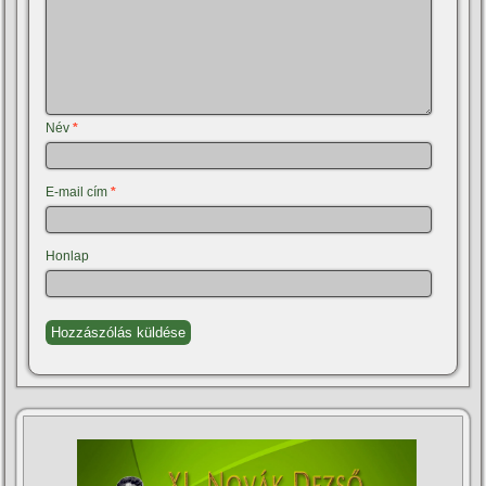
Név
*
E-mail cím
*
Honlap