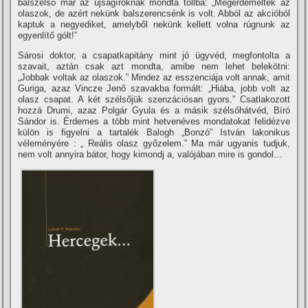
balszélső már az újságí­róknak mondta tollba: „Megérdemelték az
olaszok, de azért nekünk balszerencsénk is volt. Abból az akcióból
kaptuk a negyediket, amelyből nekünk kellett volna rúgnunk az
egyenlí­tő gólt!”
Sárosi doktor, a csapatkapitány mint jó ügyvéd, megfontolta a
szavait, aztán csak azt mondta, amibe nem lehet belekötni:
„Jobbak voltak az olaszok.” Mindez az esszenciája volt annak, amit
Guriga, azaz Vincze Jenő szavakba formált: „Hiába, jobb volt az
olasz csapat. A két szélsőjük szenzációsan gyors.” Csatlakozott
hozzá Drumi, azaz Polgár Gyula és a másik szélsőhátvéd, Bí­ró
Sándor is. Érdemes a több mint hetvenéves mondatokat felidézve
külön is figyelni a tartalék Balogh „Bonzó” István lakonikus
véleményére : „ Reális olasz győzelem.” Ma már ugyanis tudjuk,
nem volt annyira bátor, hogy kimondj a, valójában mire is gondol…