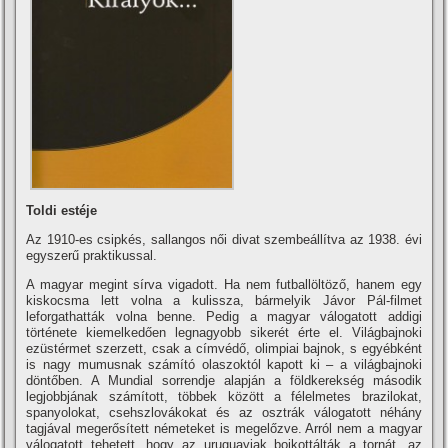
Toldi estéje
Az 1910-es csipkés, sallangos női divat szembeállí­tva az 1938. évi
egyszerű praktikussal.
A magyar megint sí­rva vigadott. Ha nem futballöltöző, hanem egy
kiskocsma lett volna a kulissza, bármelyik Jávor Pál-filmet
leforgathatták volna benne. Pedig a magyar válogatott addigi
története kiemelkedően legnagyobb sikerét érte el. Világbajnoki
ezüstérmet szerzett, csak a cí­mvédő, olimpiai bajnok, s egyébként
is nagy mumusnak számí­tó olaszoktól kapott ki – a világbajnoki
döntőben. A Mundial sorrendje alapján a földkerekség második
legjobbjának számí­tott, többek között a félelmetes brazilokat,
spanyolokat, csehszlovákokat és az osztrák válogatott néhány
tagjával megerősí­tett németeket is megelőzve. Arról nem a magyar
válogatott tehetett, hogy az uruguayiak bojkottálták a tornát, az