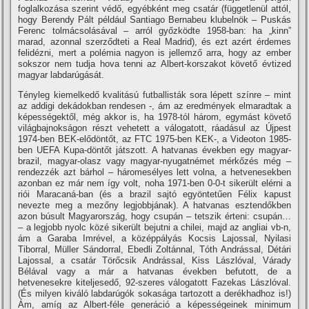
foglalkozása szerint védő, egyébként meg csatár (függetlenül attól,
hogy Berendy Pált például Santiago Bernabeu klubelnök – Puskás
Ferenc tolmácsolásával – arról győzködte 1958-ban: ha „kinn”
marad, azonnal szerződteti a Real Madrid), és ezt azért érdemes
felidézni, mert a polémia nagyon is jellemző arra, hogy az ember
sokszor nem tudja hova tenni az Albert-korszakot követő évtized
magyar labdarúgását.
Tényleg kiemelkedő kvalitású futballisták sora lépett szí­nre – mint
az addigi dekádokban rendesen -, ám az eredmények elmaradtak a
képességektől, még akkor is, ha 1978-tól három, egymást követő
világbajnokságon részt vehetett a válogatott, ráadásul az Újpest
1974-ben BEK-elődöntőt, az FTC 1975-ben KEK-, a Videoton 1985-
ben UEFA Kupa-döntőt játszott. A hatvanas években egy magyar-
brazil, magyar-olasz vagy magyar-nyugatnémet mérkőzés még –
rendezzék azt bárhol – háromesélyes lett volna, a hetvenesekben
azonban ez már nem í­gy volt, noha 1971-ben 0-0-t sikerült elérni a
riói Maracaná-ban (és a brazil sajtó egyöntetűen Félix kapust
nevezte meg a mezőny legjobbjának). A hatvanas esztendőkben
azon búsult Magyarország, hogy csupán – tetszik érteni: csupán…
– a legjobb nyolc közé sikerült bejutni a chilei, majd az angliai vb-n,
ám a Garaba Imrével, a középpályás Kocsis Lajossal, Nyilasi
Tiborral, Müller Sándorral, Ebedli Zoltánnal, Tóth Andrással, Détári
Lajossal, a csatár Törőcsik Andrással, Kiss Lászlóval, Várady
Bélával vagy a már a hatvanas években befutott, de a
hetvenesekre kiteljesedő, 92-szeres válogatott Fazekas Lászlóval.
(És milyen kiváló labdarúgók sokasága tartozott a derékhadhoz is!)
Ám, amí­g az Albert-féle generáció a képességeinek minimum