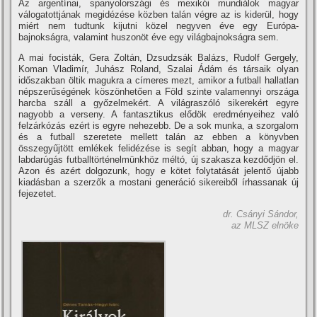
Az argentí­nai, spanyolországi és mexikói mundiálok magyar
válogatottjának megidézése közben talán végre az is kiderül, hogy
miért nem tudtunk kijutni közel negyven éve egy Európa-
bajnokságra, valamint huszonöt éve egy világbajnokságra sem.
A mai focisták, Gera Zoltán, Dzsudzsák Balázs, Rudolf Gergely,
Koman Vladimí­r, Juhász Roland, Szalai Ádám és társaik olyan
időszakban öltik magukra a cí­meres mezt, amikor a futball hallatlan
népszerűségének köszönhetően a Föld szinte valamennyi országa
harcba száll a győzelmekért. A világraszóló sikerekért egyre
nagyobb a verseny. A fantasztikus elődök eredményeihez való
felzárkózás ezért is egyre nehezebb. De a sok munka, a szorgalom
és a futball szeretete mellett talán az ebben a könyvben
összegyűjtött emlékek felidézése is segí­t abban, hogy a magyar
labdarúgás futballtörténelmünkhöz méltó, új szakasza kezdődjön el.
Azon és azért dolgozunk, hogy e kötet folytatását jelentő újabb
kiadásban a szerzők a mostani generáció sikereiből í­rhassanak új
fejezetet.
dr. Csányi Sándor,
az MLSZ elnöke