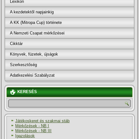
Lexikon
A kezdetektől napjainkig
A KK (Mitropa Cup) története
A Nemzeti Csapat mérkőzései
Cikktár
Könyvek, füzetek, újságok
Szerkesztőség
Adatkezelési Szabályzat
KERESÉS
Játékoskeret és szakmai stáb
Mérkőzések - NB I
Mérkőzések - NB III
Igazolások