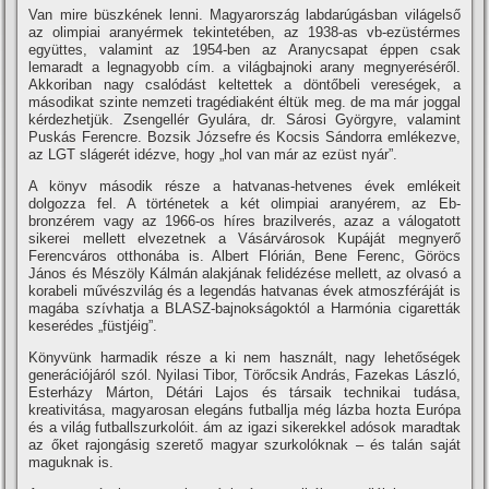
Van mire büszkének lenni. Magyarország labdarúgásban világelső
az olimpiai aranyérmek tekintetében, az 1938-as vb-ezüstérmes
együttes, valamint az 1954-ben az Aranycsapat éppen csak
lemaradt a legnagyobb cí­m. a világbajnoki arany megnyeréséről.
Akkoriban nagy csalódást keltettek a döntőbeli vereségek, a
másodikat szinte nemzeti tragédiaként éltük meg. de ma már joggal
kérdezhetjük. Zsengellér Gyulára, dr. Sárosi Györgyre, valamint
Puskás Ferencre. Bozsik Józsefre és Kocsis Sándorra emlékezve,
az LGT slágerét idézve, hogy „hol van már az ezüst nyár”.
A könyv második része a hatvanas-hetvenes évek emlékeit
dolgozza fel. A történetek a két olimpiai aranyérem, az Eb-
bronzérem vagy az 1966-os hí­res brazilverés, azaz a válogatott
sikerei mellett elvezetnek a Vásárvárosok Kupáját megnyerő
Ferencváros otthonába is. Albert Flórián, Bene Ferenc, Göröcs
János és Mészöly Kálmán alakjának felidézése mellett, az olvasó a
korabeli művészvilág és a legendás hatvanas évek atmoszféráját is
magába szí­vhatja a BLASZ-bajnokságoktól a Harmónia cigaretták
keserédes „füstjéig”.
Könyvünk harmadik része a ki nem használt, nagy lehetőségek
generációjáról szól. Nyilasi Tibor, Törőcsik András, Fazekas László,
Esterházy Márton, Détári Lajos és társaik technikai tudása,
kreativitása, magyarosan elegáns futballja még lázba hozta Európa
és a világ futballszurkolóit. ám az igazi sikerekkel adósok maradtak
az őket rajongásig szerető magyar szurkolóknak – és talán saját
maguknak is.