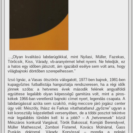
…„Olyan kvalitású labdarúgókkal, mint Nyilasi, Müller, Fazekas,
Törőcsik, Kiss, Várady, vb-aranyérmet lehet nyerni. Ne feledjük, ez
a hatos egy időben játszott, ám igazából esélye sem volt arra, hogy
világbajnoki döntőben szerepelhessen.”
Izsó Ignác, a Vasas ötszörös válogatott, 1977-ben bajnok, 1981-ben
kupagyőztes futballistája hangoztatja rendszeresen, ha a régi idők
jönnek szóba: a hetvenes évek második felének angyalföldi
együttese legalább olyan képességű garnitúra volt, mint a piros-
kékek 1966-ban veretlenül bajnoki cí­met nyert, legendás csapata. A
labdarúgással azóta sem szakí­tó, máig meccsre járó jogász center
úgy véli: Mészöly, Ihász és Farkas vitathatatlanul „győzne” ugyan a
két korosztály képzeletbeli versenyében, de a többi posztot tekintve
már legalábbis tűnődni kell: ki a jobb? – A „hetvenesek” közül
Mészáros konkurál Vargával, Török Bakossal, Komjáti Berendyvel,
Müller Mathesszel, Zombori Fisterrel, Kovács Molnárral, Gass
Puskás doktorral, Várady Korsóssal – mondja a polgári