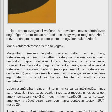
…Nem érzem szégyellni valónak, ha bevallom: neves történészek
segí­tségét kértem abban a kérdésben, hogy vajon meghatározható-
e évre, hónapra, napra, percre pontosan egy korszak kezdetei.
Már a kérdésfelvetésen is mosolyogtak.
Magamban, mélyen legbelül, persze tudtam én is, hogy
történelmileg ez nem rögzí­thető kategória (hiszen vajon mikor
kezdődött napra pontosan Bizánc fénykora, a szocializmus,
Picasso kék korszaka vagy az amerikai aranyásók időszaka
A
történelem hivatásos kutatói (mondják maguk a történészek,
önmagukról) jobb hí­ján majdhogynem közmegegyezéssel kijelölnek
egy dátumot, s attól kezdve azt tekintik az adott korszak
kezdetének.
Ebben a „műfajban” sincs mit tenni, nincs az az intézkedés, nincs
az a csapat, nincs az az edző, nincs az a meccs, nincs az a gól,
amely pontosan kijelölné, hogy mikor kezdődött az a korszak,
amelynek a végét ezzel szemben napra pontosan tudjuk: 1974.
május 29.
Ezen a napon Székesfehérvárott, egy Magyarország-Jugoszlávia