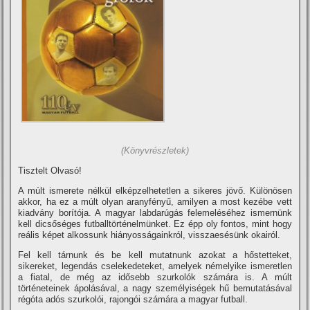
(Könyvrészletek)
Tisztelt Olvasó!
A múlt ismerete nélkül elképzelhetetlen a sikeres jövő. Különösen
akkor, ha ez a múlt olyan aranyfényű, amilyen a most kezébe vett
kiadvány borí­tója. A magyar labdarúgás felemeléséhez ismernünk
kell dicsőséges futballtörténelmünket. Ez épp oly fontos, mint hogy
reális képet alkossunk hiányosságainkról, visszaesésünk okairól.
Fel kell tárnunk és be kell mutatnunk azokat a hőstetteket,
sikereket, legendás cselekedeteket, amelyek némelyike ismeretlen
a fiatal, de még az idősebb szurkolók számára is. A múlt
történeteinek ápolásával, a nagy személyiségek hű bemutatásával
régóta adós szurkolói, rajongói számára a magyar futball.