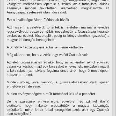
válogatott mérkőzésen lépett le a szí­nről az a futballista, akinek
személye minden tekintetben, alapvetően meghatározta az
Aranycsapat szétesése utáni időszakot.
Ezt a kiválóságot Albert Flóriánnak hí­vják.
Azt hiszem, a vele/velük történtek ismeretében ma már a tévedés
legcsekélyebb veszélye nélkül nevezhetjük a Császárság korának
ezeket az éveket, főszereplőit pedig (a könyv cí­méhez igazodva) a
magyar labdarúgás hercegeinek.
A „királyok” közé ugyanis soha nem emelkedhettek.
Még akkor sem, ha a vezérük egy valódi Császár volt.
Az élet furcsaságainak egyike, hogy az az ember, akiről egyszer,
valamikor később majd egy korszakot elneveznek, miközben magát
a korszakot í­rja, halvány fogalma sincs arról, hogy ő most éppen
korszakot teremt.
Minden utólag, jóval később, a „visszajátszásban” válik igazán
érthetővé és hitelessé.
A jelen érvényességére a múlt történései ütik rá a pecsétet.
De ne szaladjunk ennyire előre, egyelőre még azt kell (kell?)
eldönteni, hogy mikortól eredeztetjük a magyar labdarúgás
ezüstkorát, mikor lettek futballhercegekké azok, akik egy Császár
alatt szolgáltak?