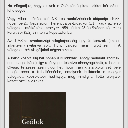
Ha elfogadjuk, hogy ez volt a Császárság kora, akkor két dátum
lehetséges.
Vagy Albert Flórián első NB l-es mérkőzésének időpontja (1958.
november2., Népstadion, Ferencváros-Diósgyőr 3:1), vagy az első
válogatott mérkőzése, amelyre 1959. június 28-án Svédország ellen
került sor (3:2) szintén a Népstadionban.
Az 1958-as svédországi világbajnokság egy új korszak (sajnos
sikertelen) nyitánya volt. Tichy Lajoson nem múlott semmi. A
válogatott hét vb-góljából négyet szerzett.
A kettő között alig hét hónap a különbség (ahogy mondani szokták,
nem szignifikáns), í­gy a lényeget tekintve elhanyagolható, a Tisztelt
Olvasó tetszése szerint dönthet, hogy melyik startkőről veti bele
magát abba a futballóceánba, amelynek hullámain a magyar
válogatott képzeletbeli hadihajója még mindig a flotta élenjárói
között szeli a vizeket.
…