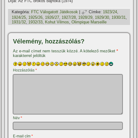
Dí­jai: Az FTC örökös bajnoka (1974)
Kategória:
FTC Válogatott Játékosok
|
Címke:
1923/24
,
1924/25
,
1925/26
,
1926/27
,
1927/28
,
1928/29
,
1929/30
,
1930/31
,
1931/32
,
1932/33
,
Kohut Vilmos
,
Olimpique Marseille
Vélemény, hozzászólás?
Az e-mail címet nem tesszük közzé.
A kötelező mezőket
*
karakterrel jelöltük
Hozzászólás
*
Név
*
E-mail cím
*