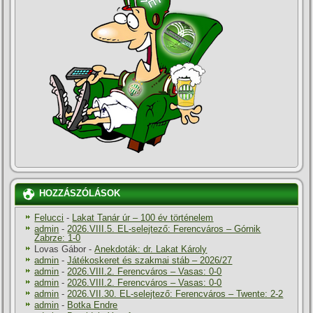
HOZZÁSZÓLÁSOK
Felucci
-
Lakat Tanár úr – 100 év történelem
admin
-
2026.VIII.5. EL-selejtező: Ferencváros – Górnik
Zabrze: 1-0
Lovas Gábor
-
Anekdoták: dr. Lakat Károly
admin
-
Játékoskeret és szakmai stáb – 2026/27
admin
-
2026.VIII.2. Ferencváros – Vasas: 0-0
admin
-
2026.VIII.2. Ferencváros – Vasas: 0-0
admin
-
2026.VII.30. EL-selejtező: Ferencváros – Twente: 2-2
admin
-
Botka Endre