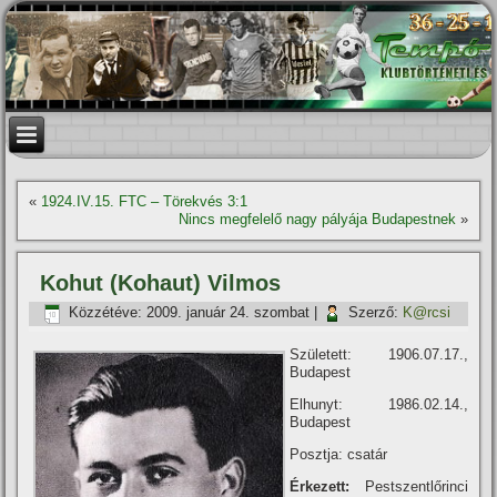
«
1924.IV.15. FTC – Törekvés 3:1
Nincs megfelelő nagy pályája Budapestnek
»
Kohut (Kohaut) Vilmos
Közzétéve:
2009. január 24. szombat
|
Szerző:
K@rcsi
Született: 1906.07.17.,
Budapest
Elhunyt: 1986.02.14.,
Budapest
Posztja: csatár
Érkezett:
Pestszentlőrinci