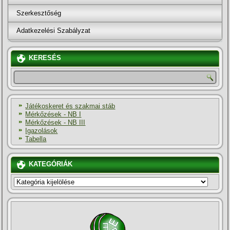
Szerkesztőség
Adatkezelési Szabályzat
KERESÉS
Játékoskeret és szakmai stáb
Mérkőzések - NB I
Mérkőzések - NB III
Igazolások
Tabella
KATEGÓRIÁK
KATEGÓRIÁK