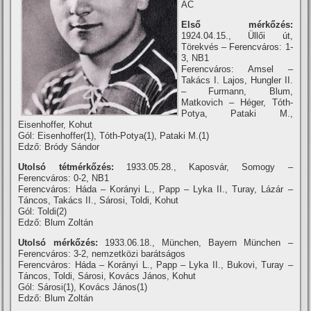
AC
Első mérkőzés:
1924.04.15., Üllői út,
Törekvés – Ferencváros: 1-
3, NB1
Ferencváros: Amsel –
Takács I. Lajos, Hungler II.
– Furmann, Blum,
Matkovich – Héger, Tóth-
Potya, Pataki M.,
Eisenhoffer, Kohut
Gól: Eisenhoffer(1), Tóth-Potya(1), Pataki M.(1)
Edző: Bródy Sándor
Utolsó tétmérkőzés:
1933.05.28., Kaposvár, Somogy –
Ferencváros: 0-2, NB1
Ferencváros: Háda – Korányi L., Papp – Lyka II., Turay, Lázár –
Táncos, Takács II., Sárosi, Toldi, Kohut
Gól: Toldi(2)
Edző: Blum Zoltán
Utolsó mérkőzés:
1933.06.18., München, Bayern München –
Ferencváros: 3-2, nemzetközi barátságos
Ferencváros: Háda – Korányi L., Papp – Lyka II., Bukovi, Turay –
Táncos, Toldi, Sárosi, Kovács János, Kohut
Gól: Sárosi(1), Kovács János(1)
Edző: Blum Zoltán