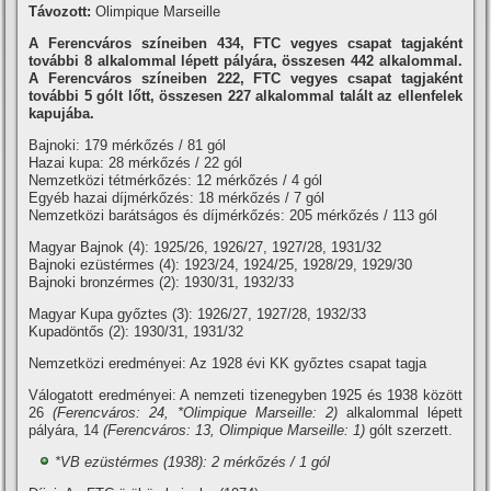
Távozott:
Olimpique Marseille
A Ferencváros szí­neiben 434, FTC vegyes csapat tagjaként
további 8 alkalommal lépett pályára, összesen 442 alkalommal.
A Ferencváros szí­neiben 222, FTC vegyes csapat tagjaként
további 5 gólt lőtt, összesen 227 alkalommal talált az ellenfelek
kapujába.
Bajnoki: 179 mérkőzés / 81 gól
Hazai kupa: 28 mérkőzés / 22 gól
Nemzetközi tétmérkőzés: 12 mérkőzés / 4 gól
Egyéb hazai dí­jmérkőzés: 18 mérkőzés / 7 gól
Nemzetközi barátságos és dí­jmérkőzés: 205 mérkőzés / 113 gól
Magyar Bajnok (4): 1925/26, 1926/27, 1927/28, 1931/32
Bajnoki ezüstérmes (4): 1923/24, 1924/25, 1928/29, 1929/30
Bajnoki bronzérmes (2): 1930/31, 1932/33
Magyar Kupa győztes (3): 1926/27, 1927/28, 1932/33
Kupadöntős (2): 1930/31, 1931/32
Nemzetközi eredményei: Az 1928 évi KK győztes csapat tagja
Válogatott eredményei: A nemzeti tizenegyben 1925 és 1938 között
26
(Ferencváros: 24, *Olimpique Marseille: 2)
alkalommal lépett
pályára, 14
(Ferencváros: 13, Olimpique Marseille: 1)
gólt szerzett.
*VB ezüstérmes (1938): 2 mérkőzés / 1 gól