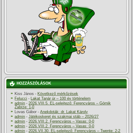
HOZZÁSZÓLÁSOK
Kiss János
-
Következő mérkőzések
Felucci
-
Lakat Tanár úr – 100 év történelem
admin
-
2026.VIII.5. EL-selejtező: Ferencváros – Górnik
Zabrze: 1-0
Lovas Gábor
-
Anekdoták: dr. Lakat Károly
admin
-
Játékoskeret és szakmai stáb – 2026/27
admin
-
2026.VIII.2. Ferencváros – Vasas: 0-0
admin
-
2026.VIII.2. Ferencváros – Vasas: 0-0
admin
-
2026.VII.30. EL-selejtező: Ferencváros – Twente: 2-2