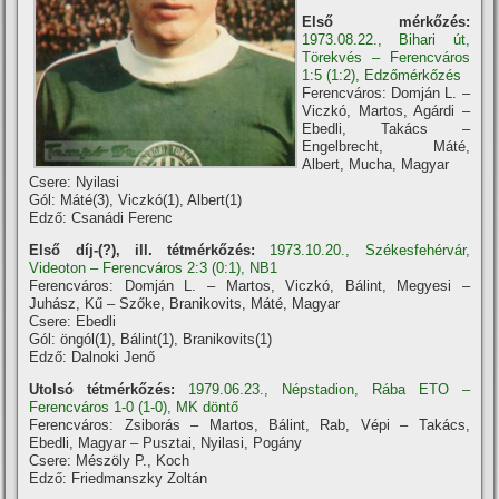
Első mérkőzés:
1973.08.22., Bihari út,
Törekvés – Ferencváros
1:5 (1:2), Edzőmérkőzés
Ferencváros: Domján L. –
Viczkó, Martos, Agárdi –
Ebedli, Takács –
Engelbrecht, Máté,
Albert, Mucha, Magyar
Csere: Nyilasi
Gól: Máté(3), Viczkó(1), Albert(1)
Edző: Csanádi Ferenc
Első díj-(?), ill. tétmérkőzés:
1973.10.20., Székesfehérvár,
Videoton – Ferencváros 2:3 (0:1), NB1
Ferencváros: Domján L. – Martos, Viczkó, Bálint, Megyesi –
Juhász, Kű – Szőke, Branikovits, Máté, Magyar
Csere: Ebedli
Gól: öngól(1), Bálint(1), Branikovits(1)
Edző: Dalnoki Jenő
Utolsó tétmérkőzés:
1979.06.23., Népstadion, Rába ETO –
Ferencváros 1-0 (1-0), MK döntő
Ferencváros: Zsiborás – Martos, Bálint, Rab, Vépi – Takács,
Ebedli, Magyar – Pusztai, Nyilasi, Pogány
Csere: Mészöly P., Koch
Edző: Friedmanszky Zoltán