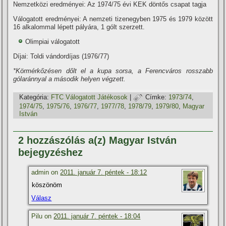
Nemzetközi eredményei: Az 1974/75 évi KEK döntős csapat tagja
Válogatott eredményei: A nemzeti tizenegyben 1975 és 1979 között
16 alkalommal lépett pályára, 1 gólt szerzett.
Olimpiai válogatott
Dí­jai: Toldi vándordí­jas (1976/77)
*Körmérkőzésen dőlt el a kupa sorsa, a Ferencváros rosszabb
gólaránnyal a második helyen végzett.
Kategória:
FTC Válogatott Játékosok
|
Címke:
1973/74
,
1974/75
,
1975/76
,
1976/77
,
1977/78
,
1978/79
,
1979/80
,
Magyar
István
2 hozzászólás a(z) Magyar István
bejegyzéshez
admin on
2011. január 7. péntek - 18:12
köszönöm
Válasz
Pilu on
2011. január 7. péntek - 18:04