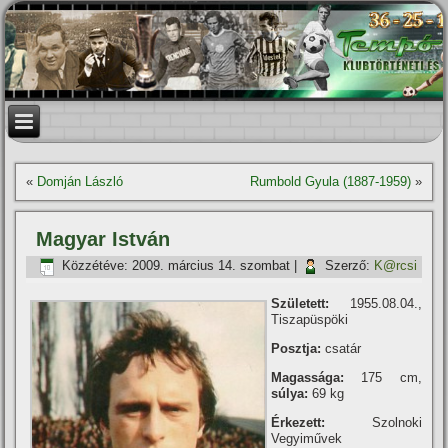
«
Domján László
Rumbold Gyula (1887-1959)
»
Magyar István
Közzétéve:
2009. március 14. szombat
|
Szerző:
K@rcsi
Született:
1955.08.04.,
Tiszapüspöki
Posztja:
csatár
Magassága:
175 cm,
súlya:
69 kg
Érkezett:
Szolnoki
Vegyiművek