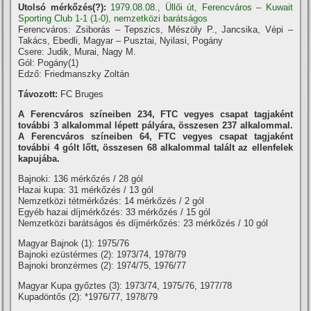
Utolsó mérkőzés(?):
1979.08.08., Üllői út, Ferencváros – Kuwait
Sporting Club 1-1 (1-0), nemzetközi barátságos
Ferencváros: Zsiborás – Tepszics, Mészöly P., Jancsika, Vépi –
Takács, Ebedli, Magyar – Pusztai, Nyilasi, Pogány
Csere: Judik, Murai, Nagy M.
Gól: Pogány(1)
Edző: Friedmanszky Zoltán
Távozott:
FC Bruges
A Ferencváros szí­neiben 234, FTC vegyes csapat tagjaként
további 3 alkalommal lépett pályára, összesen 237 alkalommal.
A Ferencváros szí­neiben 64, FTC vegyes csapat tagjaként
további 4 gólt lőtt, összesen 68 alkalommal talált az ellenfelek
kapujába.
Bajnoki: 136 mérkőzés / 28 gól
Hazai kupa: 31 mérkőzés / 13 gól
Nemzetközi tétmérkőzés: 14 mérkőzés / 2 gól
Egyéb hazai dí­jmérkőzés: 33 mérkőzés / 15 gól
Nemzetközi barátságos és dí­jmérkőzés: 23 mérkőzés / 10 gól
Magyar Bajnok (1): 1975/76
Bajnoki ezüstérmes (2): 1973/74, 1978/79
Bajnoki bronzérmes (2): 1974/75, 1976/77
Magyar Kupa győztes (3): 1973/74, 1975/76, 1977/78
Kupadöntős (2): *1976/77, 1978/79