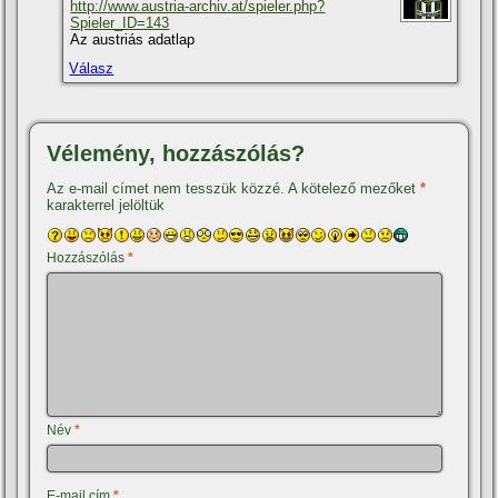
http://www.austria-archiv.at/spieler.php?
Spieler_ID=143
Az austriás adatlap
Válasz
Vélemény, hozzászólás?
Az e-mail címet nem tesszük közzé.
A kötelező mezőket
*
karakterrel jelöltük
Hozzászólás
*
Név
*
E-mail cím
*