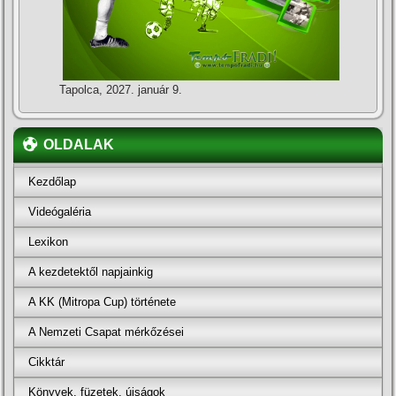
Tapolca, 2027. január 9.
OLDALAK
Kezdőlap
Videógaléria
Lexikon
A kezdetektől napjainkig
A KK (Mitropa Cup) története
A Nemzeti Csapat mérkőzései
Cikktár
Könyvek, füzetek, újságok