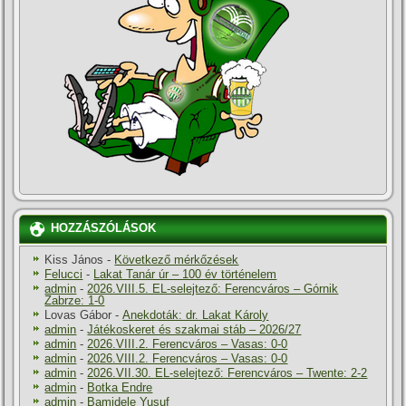
HOZZÁSZÓLÁSOK
Kiss János
-
Következő mérkőzések
Felucci
-
Lakat Tanár úr – 100 év történelem
admin
-
2026.VIII.5. EL-selejtező: Ferencváros – Górnik
Zabrze: 1-0
Lovas Gábor
-
Anekdoták: dr. Lakat Károly
admin
-
Játékoskeret és szakmai stáb – 2026/27
admin
-
2026.VIII.2. Ferencváros – Vasas: 0-0
admin
-
2026.VIII.2. Ferencváros – Vasas: 0-0
admin
-
2026.VII.30. EL-selejtező: Ferencváros – Twente: 2-2
admin
-
Botka Endre
admin
-
Bamidele Yusuf