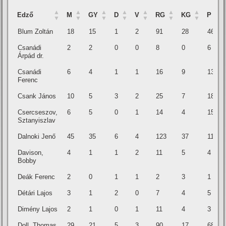
Edző
M
GY
D
V
RG
KG
P
Edző
M
GY
D
V
RG
KG
P
Blum Zoltán
18
15
1
2
91
28
46
Csanádi
2
2
0
0
8
0
6
Árpád dr.
Csanádi
6
4
1
1
16
9
13
Ferenc
Csank János
10
5
3
2
25
7
18
Csercseszov,
6
5
0
1
14
4
15
Sztanyiszlav
Dalnoki Jenő
45
35
6
4
123
37
111
Davison,
4
1
1
2
11
5
4
Bobby
Deák Ferenc
2
0
1
1
2
3
1
Détári Lajos
3
1
2
0
7
4
5
Dimény Lajos
2
1
0
1
11
4
3
Doll, Thomas
29
21
5
3
90
17
68