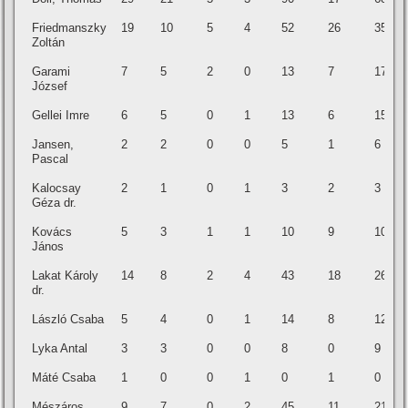
Friedmanszky
19
10
5
4
52
26
35
Zoltán
Garami
7
5
2
0
13
7
17
József
Gellei Imre
6
5
0
1
13
6
15
Jansen,
2
2
0
0
5
1
6
Pascal
Kalocsay
2
1
0
1
3
2
3
Géza dr.
Kovács
5
3
1
1
10
9
10
János
Lakat Károly
14
8
2
4
43
18
26
dr.
László Csaba
5
4
0
1
14
8
12
Lyka Antal
3
3
0
0
8
0
9
Máté Csaba
1
0
0
1
0
1
0
Mészáros
9
7
0
2
45
11
21