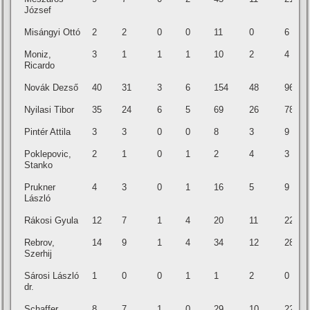
József
Misángyi Ottó
2
2
0
0
11
0
6
Moniz,
3
1
1
1
10
2
4
Ricardo
Novák Dezső
40
31
3
6
154
48
96
Nyilasi Tibor
35
24
6
5
69
26
78
Pintér Attila
3
3
0
0
8
3
9
Poklepovic,
2
1
0
1
2
4
3
Stanko
Prukner
4
3
0
1
16
5
9
László
Rákosi Gyula
12
7
1
4
20
11
22
Rebrov,
14
9
1
4
34
12
28
Szerhij
Sárosi László
1
0
0
1
1
2
0
dr.
Schaffer
8
7
1
0
29
10
22