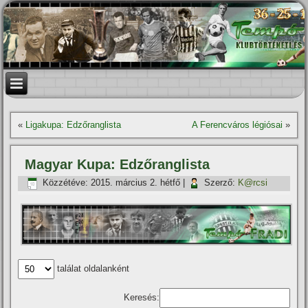
«
Ligakupa: Edzőranglista
A Ferencváros légiósai
»
Magyar Kupa: Edzőranglista
Közzétéve:
2015. március 2. hétfő
|
Szerző:
K@rcsi
találat oldalanként
Keresés: