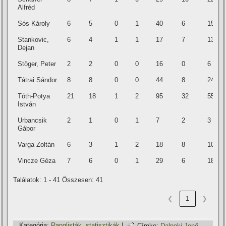
Alfréd
Sós Károly
6
5
0
1
40
6
15
Stankovic,
6
4
1
1
17
7
13
Dejan
Stöger, Peter
2
2
0
0
16
0
6
Tátrai Sándor
8
8
0
0
44
8
24
Tóth-Potya
21
18
1
2
95
32
55
István
Urbancsik
2
1
0
1
7
2
3
Gábor
Varga Zoltán
6
3
1
2
18
8
10
Vincze Géza
7
6
0
1
29
6
18
Találatok: 1 - 41 Összesen: 41
❮
1
❯
Kategória:
Ranglisták, statisztikák
|
Címke:
Dalnoki Jenő
,