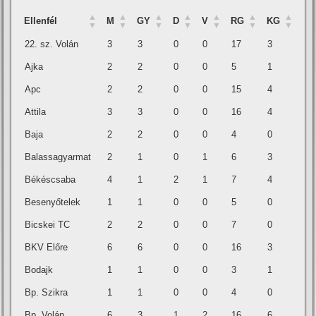
Ellenfél
M
GY
D
V
RG
KG
Ellenfél
M
GY
D
V
RG
KG
22. sz. Volán
3
3
0
0
17
3
Ajka
2
2
0
0
5
1
Apc
2
2
0
0
15
4
Attila
3
3
0
0
16
4
Baja
2
2
0
0
4
0
Balassagyarmat
2
1
0
1
6
3
Békéscsaba
4
1
2
1
7
4
Besenyőtelek
1
1
0
0
5
0
Bicskei TC
2
2
0
0
7
0
BKV Előre
6
6
0
0
16
3
Bodajk
1
1
0
0
3
1
Bp. Szikra
1
1
0
0
4
0
Bp. Volán
6
3
1
2
16
6