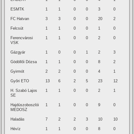
ESMTK
1
1
0
0
3
0
FC Hatvan
3
3
0
0
20
2
Felcsút
1
1
0
0
1
0
Ferencvárosi
1
1
0
0
2
0
VSK
Gázgyár
1
0
0
1
2
3
Gödöllői Dózsa
1
1
0
0
8
2
Gyirmót
2
2
0
0
4
1
Győri ETO
13
6
2
5
23
12
H. Szabó Lajos
1
1
0
0
2
1
SE
Hajdúszoboszlói
1
1
0
0
9
0
MEDOSZ
Haladás
7
2
2
3
10
10
Hévíz
1
1
0
0
8
0