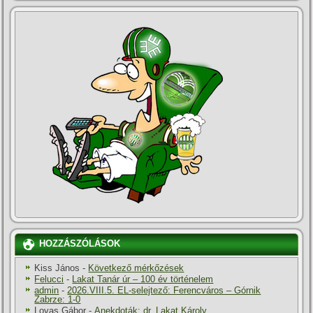
HOZZÁSZÓLÁSOK
Kiss János
-
Következő mérkőzések
Felucci
-
Lakat Tanár úr – 100 év történelem
admin
-
2026.VIII.5. EL-selejtező: Ferencváros – Górnik
Zabrze: 1-0
Lovas Gábor
-
Anekdoták: dr. Lakat Károly