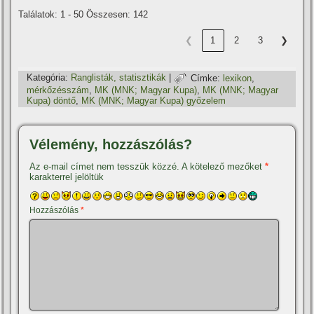
Találatok: 1 - 50 Összesen: 142
❮
1
2
3
❯
Kategória:
Ranglisták, statisztikák
|
Címke:
lexikon
,
mérkőzésszám
,
MK (MNK; Magyar Kupa)
,
MK (MNK; Magyar
Kupa) döntő
,
MK (MNK; Magyar Kupa) győzelem
Vélemény, hozzászólás?
Az e-mail címet nem tesszük közzé.
A kötelező mezőket
*
karakterrel jelöltük
Hozzászólás
*