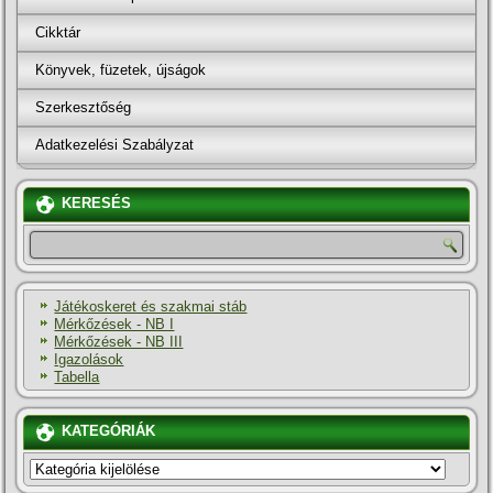
Cikktár
Könyvek, füzetek, újságok
Szerkesztőség
Adatkezelési Szabályzat
KERESÉS
Játékoskeret és szakmai stáb
Mérkőzések - NB I
Mérkőzések - NB III
Igazolások
Tabella
KATEGÓRIÁK
KATEGÓRIÁK