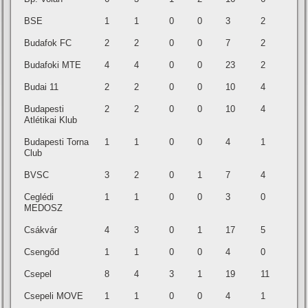
BSE
1
1
0
0
3
2
Budafok FC
2
2
0
0
7
2
Budafoki MTE
4
4
0
0
23
2
Budai 11
2
2
0
0
10
4
Budapesti
2
2
0
0
10
4
Atlétikai Klub
Budapesti Torna
1
1
0
0
4
1
Club
BVSC
3
2
0
1
7
4
Ceglédi
1
1
0
0
3
0
MEDOSZ
Csákvár
4
3
0
1
17
5
Csengőd
1
1
0
0
4
0
Csepel
8
4
3
1
19
11
Csepeli MOVE
1
1
0
0
4
1