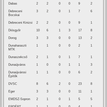
Dabas
2
2
0
0
9
2
Debreceni
3
2
0
1
7
6
Bocskai
Debreceni Kinizsi
2
2
0
0
9
1
Diósgyőr
10
6
1
3
17
8
Dorog
3
3
0
0
13
2
Dunaharaszti
1
1
0
0
2
1
MTK
Dunaszekcső
2
1
0
1
7
1
Dunaújváros
1
0
0
1
1
3
Dunaújvárosi
1
1
0
0
6
2
Építők
DVSC
8
6
2
0
23
8
Eger
3
3
0
0
11
1
EMDSZ-Sopron
2
1
0
1
5
5
ERDÉRT
1
1
0
0
4
1