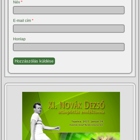
Név
*
E-mail cím
*
Honlap