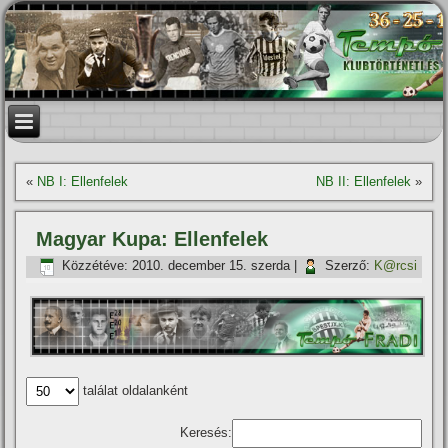
«
NB I: Ellenfelek
NB II: Ellenfelek
»
Magyar Kupa: Ellenfelek
Közzétéve:
2010. december 15. szerda
|
Szerző:
K@rcsi
találat oldalanként
Keresés: