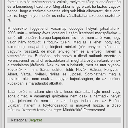
fotelszurkolós szösszenetek voltak, melyeket főleg a csalódottság
és a keserűség hozott elő. Még akkor is í­gy érzek ha biztos vagyok
benne, hogy a szakmai vezetés elég sok hibát elkövetett, de tudom
azt is, hogy milyen nehéz és néha vállalhatatlan szerepet osztottak
rá.
Mindezektől függetlenül vasárnap dobogós helyért játszhatunk.
2005 után – néhány éves jogtalanul száműzetéssel megspékelve –
ismét ott lehetünk Európa kapujában. És most nem arról van, hogy
vajon hány fordulót is fogunk túlélni. Még az is lehet, hogy egy
luxemburgi csapat fog kiejteni minket (bár ennyire talán nem
vagyunk rosszak), de most tényleg nem ez a lényeg. Hanem a
visszatérésünk Európába, oda ahová a dicső múltunk vezette a
Ferencvárost és ahol évtizedeken át meghatározója voltunk ennek
a csodálatos játéknak. Nekünk ott a helyünk, mert az utat olyanok
kövezték ki, mint Sárosi doktor, Toldi, Novák, Rákosi, Fenyvesi,
Albert, Varga, Nyilasi, Nyilas és Lipcsei. Sorolhatnám még a
neveket akik nem csak a magyar bajnokságban, de az európai
kupákban is maradandót alkottak.
Talán ezért is adtam cí­mnek a kissé drámaiba hajló most vagy
soha cí­met. A vasárnapi győzelem nem csak a harmadik helyet
fogja jelenteni és nem csak azt, hogy indulhatunk az Európa
Ligában, hanem a folytonosságot is magával hozza, a dicső
múltunk üzenetét festve az égre: Mindörökké Ferencváros!
Kategória:
Jegyzet