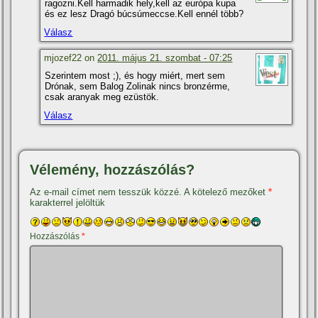
ragozni.Kell harmadik hely,kell az európa kupa
és ez lesz Dragó búcsúmeccse.Kell ennél több?
Válasz
mjozef22 on
2011. május 21. szombat - 07:25
Szerintem most ;), és hogy miért, mert sem
Drónak, sem Balog Zolinak nincs bronzérme,
csak aranyak meg ezüstök.
Válasz
Vélemény, hozzászólás?
Az e-mail címet nem tesszük közzé.
A kötelező mezőket
*
karakterrel jelöltük
Hozzászólás
*