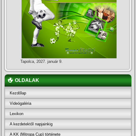
Tapolca, 2027. január 9.
OLDALAK
Kezdőlap
Videógaléria
Lexikon
A kezdetektől napjainkig
A KK (Mitropa Cup) története