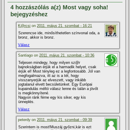
4 hozzászólás a(z) Most vagy soha!
bejegyzéshez
K@rcsi
on
2011. május 21. szombat - 16:21
Szerencse ide, minősí­thetetlen szí­nvonal oda, a
bronz, akkor is bronz.
Válasz
Santiago on
2011. május 21. szombat - 10:36
Teljesen mindegy, hogy milyen sz@r
bajnokságban érjük el a harmadik helyet, csak
érjük el! Most tényleg ez a legfontosabb. Jól van
megfogalmazva, itt az is a tét, hogy
visszanyerjük az elveszett, vagy inkább
jogtalanul elvett becsületünket. Egy Európai
kupaindulás méltó válasz lenne és talán a jövőt
is megkönnyí­tené.
Nagyon ránk férne egy kis siker, egy kis
ünneplés.
Válasz
peterdy on
2011. május 21. szombat - 09:39
Szerintem is most!Muszáj győzni,kár is ezt