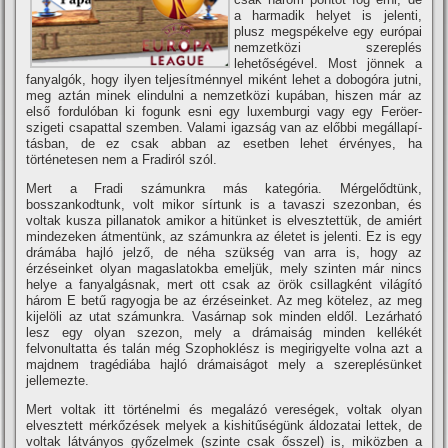
a harmadik helyet is jelenti,
plusz megspékelve egy európai
nemzetközi szereplés
lehetőségével. Most jönnek a
fanyalgók, hogy ilyen teljesí­tménnyel miként lehet a dobogóra jutni,
meg aztán minek elindulni a nemzetközi kupában, hiszen már az
első fordulóban ki fogunk esni egy luxemburgi vagy egy Feröer-
szigeti csapattal szemben. Valami igazság van az előbbi megállapí­
tásban, de ez csak abban az esetben lehet érvényes, ha
történetesen nem a Fradiról szól.
Mert a Fradi számunkra más kategória. Mérgelődtünk,
bosszankodtunk, volt mikor sí­rtunk is a tavaszi szezonban, és
voltak kusza pillanatok amikor a hitünket is elvesztettük, de amiért
mindezeken átmentünk, az számunkra az életet is jelenti. Ez is egy
drámába hajló jelző, de néha szükség van arra is, hogy az
érzéseinket olyan magaslatokba emeljük, mely szinten már nincs
helye a fanyalgásnak, mert ott csak az örök csillagként világí­tó
három E betű ragyogja be az érzéseinket. Az meg kötelez, az meg
kijelöli az utat számunkra. Vasárnap sok minden eldől. Lezárható
lesz egy olyan szezon, mely a drámaiság minden kellékét
felvonultatta és talán még Szophoklész is megirigyelte volna azt a
majdnem tragédiába hajló drámaiságot mely a szereplésünket
jellemezte.
Mert voltak itt történelmi és megalázó vereségek, voltak olyan
elvesztett mérkőzések melyek a kishitűségünk áldozatai lettek, de
voltak látványos győzelmek (szinte csak ősszel) is, miközben a