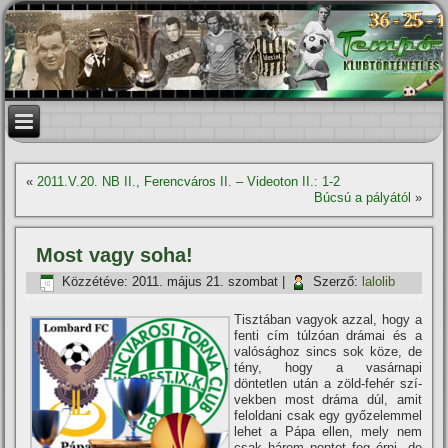
«
2011.V.20. NB II., Ferencváros II. – Videoton II.: 1-2
Búcsú a pályától
»
Most vagy soha!
Közzétéve:
2011. május 21. szombat
|
Szerző:
lalolib
Tisztában vagyok azzal, hogy a
fenti cí­m túlzóan drámai és a
valósághoz sincs sok köze, de
tény, hogy a vasárnapi
döntetlen után a zöld-fehér szí­
vekben most dráma dúl, amit
feloldani csak egy győzelemmel
lehet a Pápa ellen, mely nem
csak három pontot fog érni, de