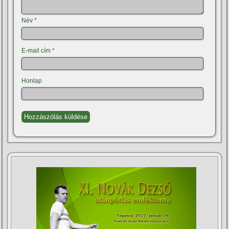
Név
*
E-mail cím
*
Honlap