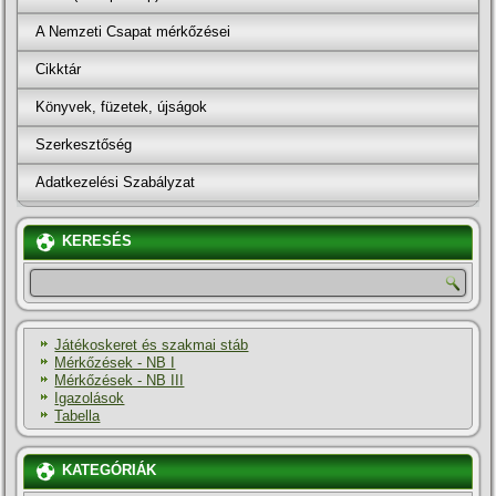
A Nemzeti Csapat mérkőzései
Cikktár
Könyvek, füzetek, újságok
Szerkesztőség
Adatkezelési Szabályzat
KERESÉS
Játékoskeret és szakmai stáb
Mérkőzések - NB I
Mérkőzések - NB III
Igazolások
Tabella
KATEGÓRIÁK