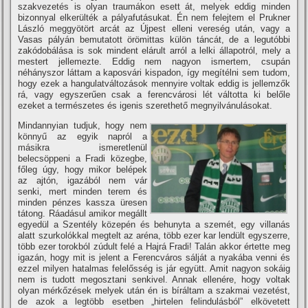
szakvezetés is olyan traumákon esett át, melyek eddig minden
bizonnyal elkerülték a pályafutásukat. Én nem felejtem el Prukner
László meggyötört arcát az Újpest elleni vereség után, vagy a
Vasas pályán bemutatott örömittas külön táncát, de a legutóbbi
zakódobálása is sok mindent elárult arról a lelki állapotról, mely a
mestert jellemezte. Eddig nem nagyon ismertem, csupán
néhányszor láttam a kaposvári kispadon, í­gy megí­télni sem tudom,
hogy ezek a hangulatváltozások mennyire voltak eddig is jellemzők
rá, vagy egyszerűen csak a ferencvárosi lét váltotta ki belőle
ezeket a természetes és igenis szerethető megnyilvánulásokat.
Mindannyian tudjuk, hogy nem
könnyű az egyik napról a
másikra ismeretlenül
belecsöppeni a Fradi közegbe,
főleg úgy, hogy mikor belépek
az ajtón, igazából nem vár
senki, mert minden terem és
minden pénzes kassza üresen
tátong. Ráadásul amikor megállt
egyedül a Szentély közepén és behunyta a szemét, egy villanás
alatt szurkolókkal megtelt az aréna, több ezer kar lendült egyszerre,
több ezer torokból zúdult felé a Hajrá Fradi! Talán akkor értette meg
igazán, hogy mit is jelent a Ferencváros sálját a nyakába venni és
ezzel milyen hatalmas felelősség is jár együtt. Amit nagyon sokáig
nem is tudott megosztani senkivel. Annak ellenére, hogy voltak
olyan mérkőzések melyek után én is bí­ráltam a szakmai vezetést,
de azok a legtöbb esetben „hirtelen felindulásból” elkövetett