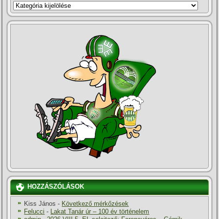
KATEGÓRIÁK
HOZZÁSZÓLÁSOK
Kiss János
-
Következő mérkőzések
Felucci
-
Lakat Tanár úr – 100 év történelem