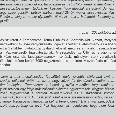
akosztálya mellett a Sportfolio Kht. is használja a fejépületet. Nyilvánlavó,
etésekre van szükség akkor, ha pusztán az FTC Rt-től várják a létesí­tmény
zeléssel biztosan nem tudunk mit kezdeni, hogy ideadják a stadiont, de nem
 hogy szépí­tgessük, tartsuk karban, majd 25 év múlva visszaveszik. Azt
lkozás a világon, amely olyasmibe öl pénzt, amit a befektetés lehetséges
d tőle.
ftc.hu – 2003.október 21
s született a Ferencvárosi Torna Club és a Sportfolio Kht. között, melyne
enértékeként 49 évre vagyonkezelői jogokat szerzett a létesí­tmény és a hozz
ást a GYISM-el folytatott tárgyalások előzték meg, és a ma aláí­rt szerződésr
ári Vagyonkezelő Igazgatóságnak. A szerződés az Üllői úti stadionra é
 birkózó csarnok, labdajátékcsarnok, raktárak, műhelyek stb.) vonatkozik
l elkülöní­tésre kerülő 7000 négyzetméteres területre. A szerződés aláí­rásá
mondta:
lem a mai megállapodás létrejöttét, mely jelentős távlatokat nyit a
tizedes célunkat értük el, azzal hogy közel fél évszázados időtartamra
étesí­tményben. Természetesen lehetőség nyí­lik a szóban forgó területen
gy ez ügyben egy ideje már zajlanak előzetes egyeztetések. Nagyon bí­zom
tően felgyorsulhat a stadion rekonstrukciója és a stadionhoz kötődő
os vagyok, hogy az FTC csak profitálhat a mostani megállapodásból, hiszen
k, annak bizonyosan támogatnia kell a Ferencvárost. Bár a mai szerződést
ezelő Igazgatóságnak jóvá kell hagynia, azt gondolom, hogy nem lesz