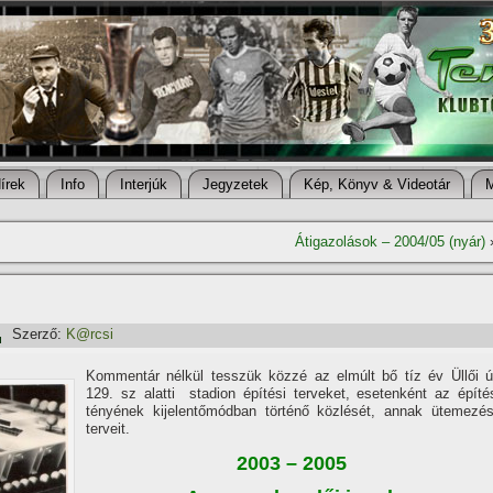
í­rek
Info
Interjúk
Jegyzetek
Kép, Könyv & Videotár
Átigazolások – 2004/05 (nyár)
Szerző:
K@rcsi
Kommentár nélkül tesszük közzé az elmúlt bő tí­z év Üllői ú
129. sz alatti stadion épí­tési terveket, esetenként az épí­té
tényének kijelentőmódban történő közlését, annak ütemezés
terveit.
2003 – 2005