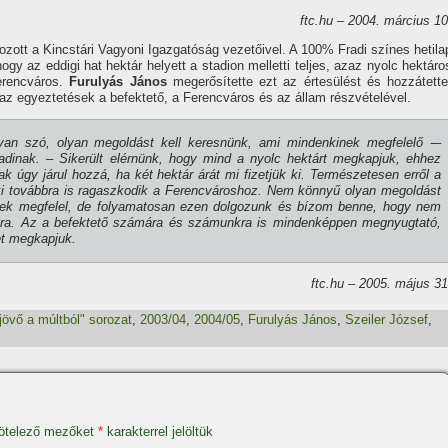
ftc.hu – 2004. március 10
ozott a Kincstári Vagyoni Igazgatóság vezetőivel. A 100% Fradi szí­nes hetila
ogy az eddigi hat hektár helyett a stadion melletti teljes, azaz nyolc hektáro
erencváros.
Furulyás János
megerősí­tette ezt az értesülést és hozzátette
z egyeztetések a befektető, a Ferencváros és az állam részvételével.
l van szó, olyan megoldást kell keresnünk, ami mindenkinek megfelelő -–
inak. – Sikerült elérnünk, hogy mind a nyolc hektárt megkapjuk, ehhez
úgy járul hozzá, ha két hektár árát mi fizetjük ki. Természetesen erről a
aki továbbra is ragaszkodik a Ferencvároshoz. Nem könnyű olyan megoldást
lnek megfelel, de folyamatosan ezen dolgozunk és bí­zom benne, hogy nem
sra. Az a befektető számára és számunkra is mindenképpen megnyugtató,
tet megkapjuk.
ftc.hu – 2005. május 31
jövő a múltból" sorozat
,
2003/04
,
2004/05
,
Furulyás János
,
Szeiler József
,
ötelező mezőket
*
karakterrel jelöltük