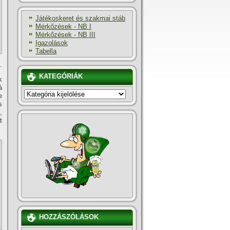
Játékoskeret és szakmai stáb
Mérkőzések - NB I
Mérkőzések - NB III
Igazolások
Tabella
.
KATEGÓRIÁK
k
á
KATEGÓRIÁK
e
s
,
t
HOZZÁSZÓLÁSOK