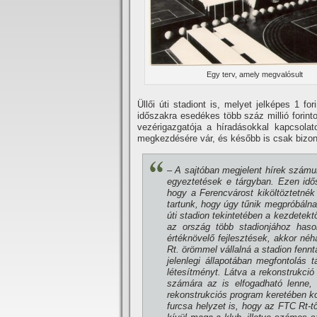
Egy terv, amely megvalósult
Üllői úti stadiont is, melyet jelképes 1 f
időszakra esedékes több száz millió forint
vezérigazgatója a hí­radásokkal kapcsola
megkezdésére vár, és később is csak bizonyo
– A sajtóban megjelent hí­rek számu
egyeztetések e tárgyban. Ezen idő
hogy a Ferencvárost kiköltöztetnék 
tartunk, hogy úgy tűnik megpróbálnak
úti stadion tekintetében a kezdetekt
az ország több stadionjához hason
értéknövelő fejlesztések, akkor néh
Rt. örömmel vállalná a stadion fennt
jelenlegi állapotában megfontolás 
létesí­tményt. Látva a rekonstrukci
számára az is elfogadható lenne, 
rekonstrukciós program keretében k
furcsa helyzet is, hogy az FTC Rt-tő