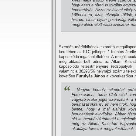
kí­vül maga a klub, illetve számos sz
hogy ezen a téren is további egyezt
fenntartását. Azzal az állami elkép
költenek rá, azaz elvárják tőlünk,
hiszem nincs olyan gazdasági válla
megtérülése előtt visszavesznek maj
Szerdán mérföldkőnek számí­tó megállapodá
keretében az FTC jelképes 1 forintos ár ell
kapcsolódó ingatlant illetően. A megállapod
még áldását kell adnia az Állami Kincst
kapcsolódó létesí­tményeire (edzőpályák,
valamint a 38293/56 helyrajzi számú telekbő
követően
Furulyás János
a következőket 
– Nagyon komoly sikerként értéke
Ferencvárosi Torna Club előtt. Év
vagyonkezelői jogot szereztünk a l
beruházásokra is, és nem titok, ho
benne, hogy a mai aláí­rást köve
beruházások elindí­tása. Abban bizt
aki itt beruházókéntmajd megjeleni
még az Állami Kincstári Vagyonk
akadálya terveink megvalósí­tásnak.