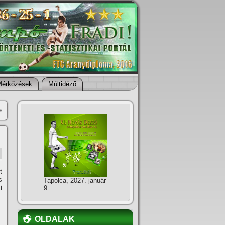
Mérkőzések
Múltidéző
»
t
s
Tapolca, 2027. január
i
9.
OLDALAK