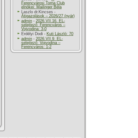
Ferencvárosi Torna Club
elnökei: Mailinger Béla
Laszlo dr.Kincses
-
Átigazolások – 2026/27 (nyár)
admin
-
2026.VII.16. EL-
selejtező: Ferencváros –
Vojvodina: 3-0
Erdélyi Dodi
-
Kuti László: 70
admin
-
2026.VII.9. EL-
selejtező: Vojvodina –
Ferencváros: 1-2