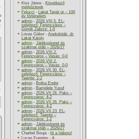
Kiss János
-
Következő
.
mérkőzések
Felucci
-
Lakat Tanár úr – 100
p
év történelem
s
admin
-
2026.VIII.5. EL-
selejtező: Ferencváros –
:
Górnik Zabrze: 1-0
Lovas Gábor
-
Anekdoták: dr.
Lakat Károly
admin
-
Játékoskeret és
szakmai stáb – 2026/27
admin
-
2026.VIII.2.
Ferencváros – Vasas: 0-0
admin
-
2026.VIII.2.
Ferencváros – Vasas: 0-0
admin
-
2026.VII.30. EL-
selejtező: Ferencváros –
Twente: 2-2
admin
-
Botka Endre
.
admin
-
Bamidele Yusuf
admin
-
2026.VII.26. Paks –
Ferencváros: 4-2
admin
-
2026.VII.26. Paks –
Ferencváros: 4-2
admin
-
2026.VII.23. EL-
selejtező: Twente –
Ferencváros: 1-2
admin
-
Játékoskeret és
szakmai stáb – 2026/27
Charbel Bouja
-
Itt a háboru!
Lucas Fuentes
-
A