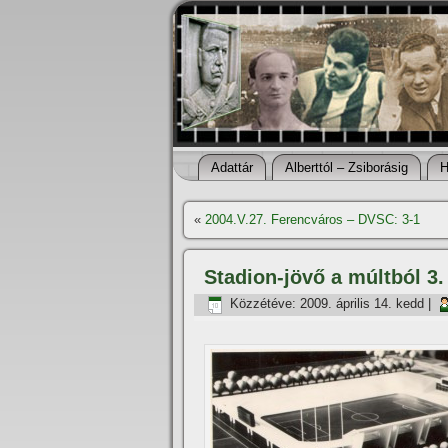
Adattár
Alberttól – Zsiborásig
H
«
2004.V.27. Ferencváros – DVSC: 3-1
Stadion-jövő a múltból 3.
Közzétéve:
2009. április 14. kedd
|