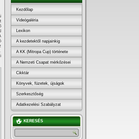
Kezdőlap
i
Videógaléria
t
ő
Lexikon
l
A
ó
A kezdetektől napjainkig
z
.
A KK (Mitropa Cup) története
i
A Nemzeti Csapat mérkőzései
Cikktár
Könyvek, füzetek, újságok
Szerkesztőség
Adatkezelési Szabályzat
KERESÉS