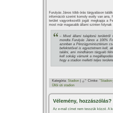
Furulyás János több órás tárgyaláson találk
információi szerint komoly esély van arra, h
terület vagyonkezelői jogát megkapja a F
most már magasabb állami szinten folynak a
– Mivel állami tulajdonú területrő
mondta Furulyás János a 100% Frad
azonban a Pénzügyminisztérium csak 
befektetővel is egyeztetnem kell, 
találni, ami mindhárom tárgyaló fé
kell sokáig várnunk a megállapodá
hogy a stadion melletti teljes terüle
Kategória:
Stadion
|
Címke:
"Stadion-
Üllői úti stadion
Vélemény, hozzászólás?
Az e-mail címet nem tesszük közzé.
A k