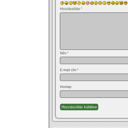
Hozzászólás
*
Név
*
E-mail cím
*
Honlap