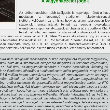
A vagyonkezelői jogok
Az utóbbi napokban több találgatás is napvilágot látott a haza
médiában a labdarúgó stadionok tulajdonviszonyai
illetően. Felröppent az a hí­r is, hogy az állami tulajdonban lév
stadionok fenntartásának terheit az európai gyakorlatta
ellentétben a sportvállalkozásokra ruházná át a Sportfolio Kht. 
tervek állí­tólag érintenék a stadionrekonstrukcióból kimarad
orintos áron ruháznának át az FTC Rt-re 25 éves időtartamra, í­gy az erre a
os fenntartási költségek is az FTC Rt-t terhelnék.
Szeiler József
, az FTC Rt
tosan elmondta, hogy az FTC Rt. egyelőre a stadionrekonstrukció Üllői út
s feltételek teljesülése esetén tudná vállalni a létesí­tmény fenntartását.
nkra nem szolgáltak újdonsággal, hiszen hónapok óta zajlanak tárgyalások,
szak alatt az a számunkra elképesztő megoldás is felmerült egyesekben,
az Üllői útról, és megtiltanák számára a stadion használatát. Jelenleg ott
 az illetékesek kihátrálni a stadionrekonstrukciós programból, mely az Üllői
ől 1.6 milliárd forintos beruházást irányzott elő. Amennyiben ezt az összeget
lóan ráköltik az Üllői úti létesí­tményre, és valóban megvalósulnak az
ány további racionális és garanciális feltétel megvalósulása esetén az FTC
artásának terheit. Azt hiszem senkinek nem kell bizonygatni, hogy a stadion
tárgyát sem képezheti az, hogy vállalkozásunk próbálja meg fenntartani a
ó akadozását, és a számunkra érthetetlen állandó halasztgatást, az FTC Rt.
hogy a felújí­tást mi magunk kivitelezzük, ha rendelkezésre bocsátják a
orábban megí­gért összeget. Természetesen tovább egyeztetést igényel az a
l várnák el a létesí­tmény fenntartását, miközben a labdarúgó vállalkozáson