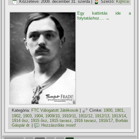
Közzétéve:
2008. december 31. szerda
|
Szerző:
K@rcsi
Egy kattintás ide a
folytatáshoz....
→
Kategória:
FTC Válogatott Játékosok
|
Címke:
1900
,
1901
,
1902
,
1903
,
1904
,
1909/10
,
1910/11
,
1911/12
,
1912/13
,
1913/14
,
1914 ősz
,
1915 ősz
,
1915 tavasz
,
1916 tavasz
,
1916/17
,
Borbás
Gáspár dr.
|
Hozzászólás most!