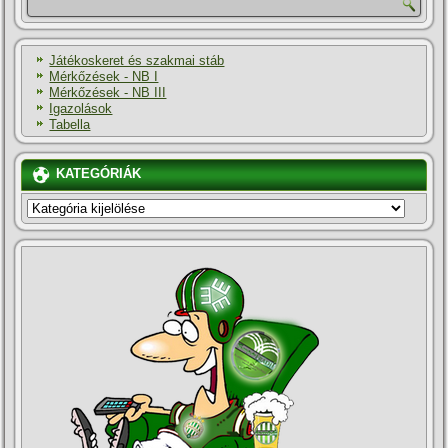
Játékoskeret és szakmai stáb
Mérkőzések - NB I
Mérkőzések - NB III
Igazolások
Tabella
KATEGÓRIÁK
KATEGÓRIÁK