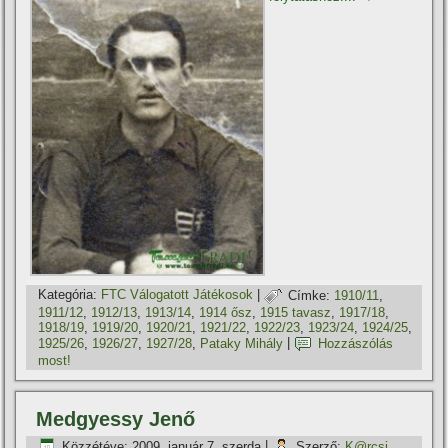
Kategória:
FTC Válogatott Játékosok
|
Címke:
1910/11
,
1911/12
,
1912/13
,
1913/14
,
1914 ősz
,
1915 tavasz
,
1917/18
,
1918/19
,
1919/20
,
1920/21
,
1921/22
,
1922/23
,
1923/24
,
1924/25
,
1925/26
,
1926/27
,
1927/28
,
Pataky Mihály
|
Hozzászólás
most!
Medgyessy Jenő
Közzétéve:
2009. január 7. szerda
|
Szerző:
K@rcsi