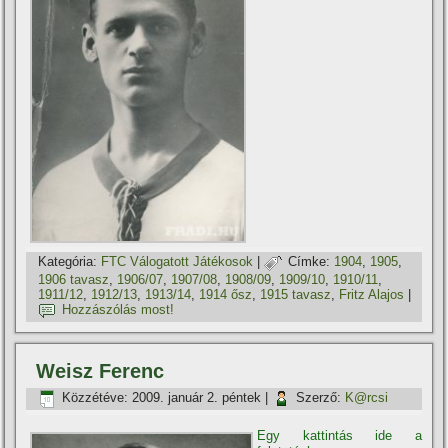
Kategória:
FTC Válogatott Játékosok
|
Címke:
1904
,
1905
,
1906 tavasz
,
1906/07
,
1907/08
,
1908/09
,
1909/10
,
1910/11
,
1911/12
,
1912/13
,
1913/14
,
1914 ősz
,
1915 tavasz
,
Fritz Alajos
|
Hozzászólás most!
Weisz Ferenc
Közzétéve:
2009. január 2. péntek
|
Szerző:
K@rcsi
Egy kattintás ide a