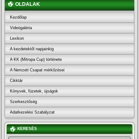
OLDALAK
Kezdőlap
Videógaléria
Lexikon
A kezdetektől napjainkig
A KK (Mitropa Cup) története
A Nemzeti Csapat mérkőzései
Cikktár
Könyvek, füzetek, újságok
Szerkesztőség
Adatkezelési Szabályzat
KERESÉS