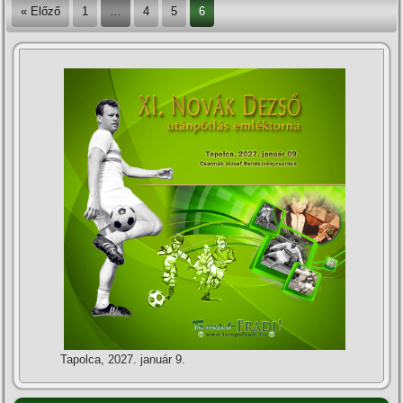
« Előző
1
…
4
5
6
Tapolca, 2027. január 9.