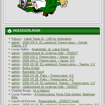
HOZZÁSZÓLÁSOK
Felucci
-
Lakat Tanár úr – 100 év történelem
admin
-
2026.VIII.5. EL-selejtező: Ferencváros – Górnik
Zabrze: 1-0
Lovas Gábor
-
Anekdoták: dr. Lakat Károly
admin
-
Játékoskeret és szakmai stáb – 2026/27
admin
-
2026.VIII.2. Ferencváros – Vasas: 0-0
admin
-
2026.VIII.2. Ferencváros – Vasas: 0-0
admin
-
2026.VII.30. EL-selejtező: Ferencváros – Twente: 2-2
admin
-
Botka Endre
admin
-
Bamidele Yusuf
admin
-
2026.VII.26. Paks – Ferencváros: 4-2
admin
-
2026.VII.26. Paks – Ferencváros: 4-2
admin
-
2026.VII.23. EL-selejtező: Twente – Ferencváros: 1-2
admin
-
Játékoskeret és szakmai stáb – 2026/27
Charbel Bouja
-
Itt a háboru!
Lucas Fuentes
-
A Ferencvárosi Torna Club elnökei: Mailinger
Béla
Laszlo dr.Kincses
-
Átigazolások – 2026/27 (nyár)
admin
-
2026.VII.16. EL-selejtező: Ferencváros – Vojvodina: 3-0