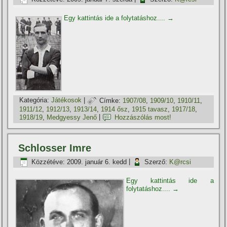
Egy kattintás ide a folytatáshoz....
→
Kategória:
Játékosok
|
Címke:
1907/08
,
1909/10
,
1910/11
,
1911/12
,
1912/13
,
1913/14
,
1914 ősz
,
1915 tavasz
,
1917/18
,
1918/19
,
Medgyessy Jenő
|
Hozzászólás most!
Schlosser Imre
Közzétéve:
2009. január 6. kedd
|
Szerző:
K@rcsi
Egy kattintás ide a
folytatáshoz....
→