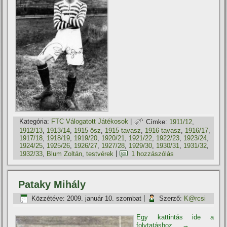
Kategória:
FTC Válogatott Játékosok
|
Címke:
1911/12
,
1912/13
,
1913/14
,
1915 ősz
,
1915 tavasz
,
1916 tavasz
,
1916/17
,
1917/18
,
1918/19
,
1919/20
,
1920/21
,
1921/22
,
1922/23
,
1923/24
,
1924/25
,
1925/26
,
1926/27
,
1927/28
,
1929/30
,
1930/31
,
1931/32
,
1932/33
,
Blum Zoltán
,
testvérek
|
1 hozzászólás
Pataky Mihály
Közzétéve:
2009. január 10. szombat
|
Szerző:
K@rcsi
Egy kattintás ide a
folytatáshoz....
→