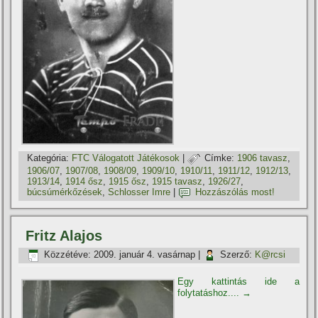
Kategória:
FTC Válogatott Játékosok
|
Címke:
1906 tavasz
,
1906/07
,
1907/08
,
1908/09
,
1909/10
,
1910/11
,
1911/12
,
1912/13
,
1913/14
,
1914 ősz
,
1915 ősz
,
1915 tavasz
,
1926/27
,
búcsúmérkőzések
,
Schlosser Imre
|
Hozzászólás most!
Fritz Alajos
Közzétéve:
2009. január 4. vasárnap
|
Szerző:
K@rcsi
Egy kattintás ide a
folytatáshoz....
→