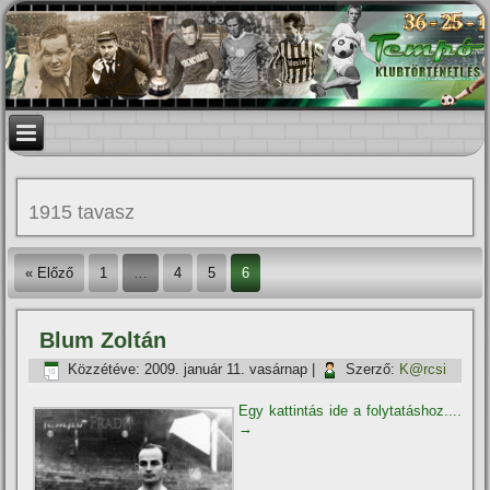
1915 tavasz
« Előző
1
…
4
5
6
Blum Zoltán
Közzétéve:
2009. január 11. vasárnap
|
Szerző:
K@rcsi
Egy kattintás ide a folytatáshoz....
→